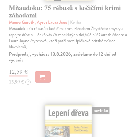
Mňaudoku: 75 rébusů s kočičími krimi
záhadami
Moore Gareth, Ayres Laura Jane
| Kniha
Mňaudoku 75 rébusů s kočičími krimi záhadami Zbystřete smysly a
zapojte důvtip – čeká vás 75 zapeklitých zlo(či)činů! Gareth Moore a
Laura Jayne Ayresová, kteří patří mezi špičkové britské tvůrce
hlavolamů,…
Predpredaj, vychádza 13.8.2026, zasielame do 12 dní od
vydania
12,59 €
13,99 €
?
novinka