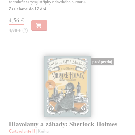
tentokrát skrývají střípky židovského humoru.
Zasielame do 12 dní
4,56 €
4,70 €
?
predpredaj
Hlavolamy a záhady: Sherlock Holmes
Cartavolante Il
| Kniha