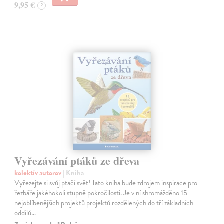
9,95 €
?
Vyřezávání ptáků ze dřeva
kolektív autorov
| Kniha
Vyřezejte si svůj ptačí svět! Tato kniha bude zdrojem inspirace pro
řezbáře jakéhokoli stupně pokročilosti. Je v ní shromážděno 15
nejoblíbenějších projektů projektů rozdělených do tří základních
oddílů…