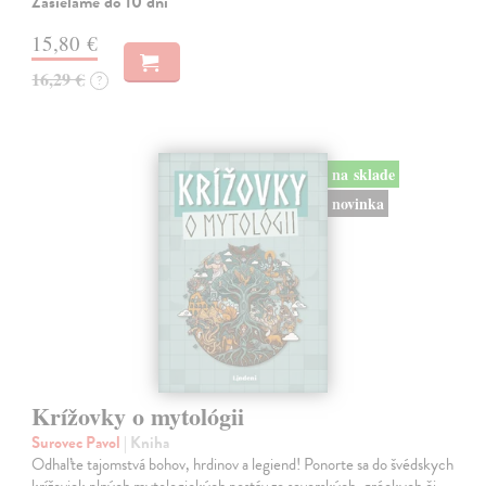
Zasielame do 10 dní
15,80 €
16,29 €
?
na sklade
novinka
Krížovky o mytológii
Surovec Pavol
| Kniha
Odhaľte tajomstvá bohov, hrdinov a legiend! Ponorte sa do švédskych
krížoviek plných mytologických postáv zo severských, gréckych či