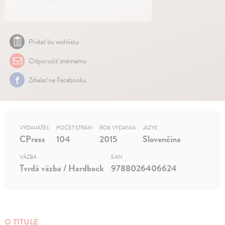
Pridať do wishlistu
Odporučiť známemu
Zdielať na Facebooku
VYDAVATEĽ
POČET STRÁN
ROK VYDANIA
JAZYK
CPress
104
2015
Slovenčina
VÄZBA
EAN
Tvrdá väzba / Hardback
9788026406624
O TITULE