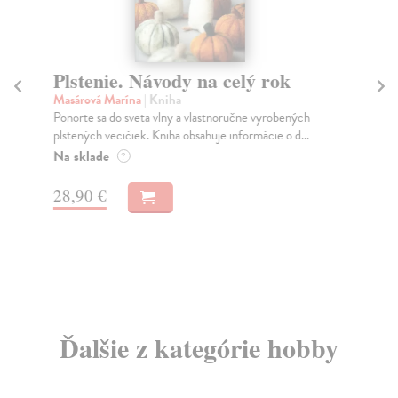
Plstenie. Návody na celý rok
Fa
Masárová Marína
| Kniha
Ch
Ponorte sa do sveta vlny a vlastnoručne vyrobených
Ako
plstených vecičiek. Kniha obsahuje informácie o d...
nád
Na sklade
Do
?
9,
28,90 €
9,
Ďalšie z kategórie hobby