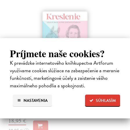
Príjmete naše cookies?
K prevádzke internetového kníhkupectva Artforum
využívame cookies slúžiace na zabezpečenie a meranie
Kreslenie
funkčnosti, marketingové účely a zaistenie vášho
Foster Walter
| Kniha
maximálneho pohodlia a spokojnosti.
Kompletná príručka pre začínajúcich umelcov, ktorá ich krok za
krokom zasvätí do umenia kresby. Kniha záujemcov prevedie celým
procesom tvorby - od výberu nástrojov, pomôcok a materiálov cez
NASTAVENIA
SÚHLASÍM
zvládnutie…
Do 3 pracovných dní
18,95 €