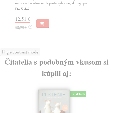
mimoriadne situácie. Je preto výhodné, ak majú po ...
Mil
Do 5 dní
Pr
dn
12,51 €
12
12,90 €
?
14
High-contrast mode
Čitatelia s podobným vkusom si
kúpili aj:
na sklade