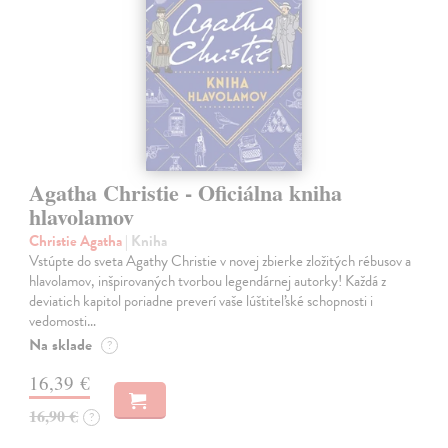
Agatha Christie - Oficiálna kniha
hlavolamov
Christie Agatha
| Kniha
Vstúpte do sveta Agathy Christie v novej zbierke zložitých rébusov a
hlavolamov, inšpirovaných tvorbou legendárnej autorky! Každá z
deviatich kapitol poriadne preverí vaše lúštiteľské schopnosti i
vedomosti…
Na sklade
?
16,39 €
16,90 €
?