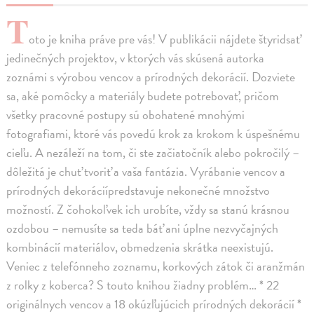
T
oto je kniha práve pre vás! V publikácii nájdete štyridsať
jedinečných projektov, v ktorých vás skúsená autorka
zoznámi s výrobou vencov a prírodných dekorácií. Dozviete
sa, aké pomôcky a materiály budete potrebovať, pričom
všetky pracovné postupy sú obohatené mnohými
fotografiami, ktoré vás povedú krok za krokom k úspešnému
cieľu. A nezáleží na tom, či ste začiatočník alebo pokročilý –
dôležitá je chuť tvoriť a vaša fantázia. Vyrábanie vencov a
prírodných dekoráciípredstavuje nekonečné množstvo
možností. Z čohokoľvek ich urobíte, vždy sa stanú krásnou
ozdobou – nemusíte sa teda báť ani úplne nezvyčajných
kombinácií materiálov, obmedzenia skrátka neexistujú.
Veniec z telefónneho zoznamu, korkových zátok či aranžmán
z rolky z koberca? S touto knihou žiadny problém… * 22
originálnych vencov a 18 okúzľujúcich prírodných dekorácií *