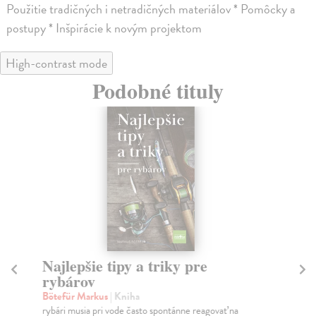
Použitie tradičných i netradičných materiálov * Pomôcky a
postupy * Inšpirácie k novým projektom
High-contrast mode
Podobné tituly
Najlepšie tipy a triky pre
H
rybárov
H
Bötefür Markus
| Kniha
Car
rybári musia pri vode často spontánne reagovať na
Pre