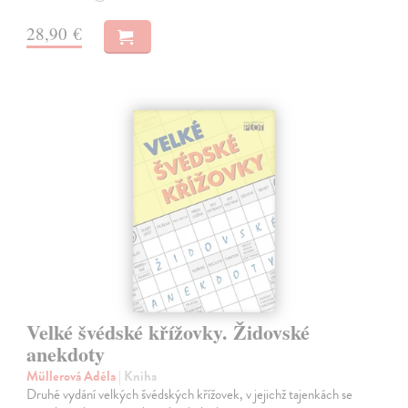
28,90 €
Velké švédské křížovky. Židovské
anekdoty
Müllerová Adéla
| Kniha
Druhé vydání velkých švédských křížovek, v jejichž tajenkách se