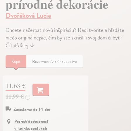
prírodné dekorácie
Dvořáková Lucie
Chcete načerpať novú inšpiráciu? Radi tvoríte a hľadáte
niečo originálnejšie, čím by ste skrášlili svoj dom či byt?
Čítať ďalej
↓
Kúpiť
Rezervovať v kníhkupectve
11,63 €
11,99 €
?
Zasielame do 14 dní
Pozrieť dostupnosť
v kníhkupectvách