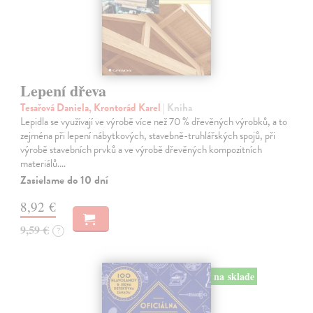
Lepení dřeva
Tesařová Daniela, Krontorád Karel
| Kniha
Lepidla se využívají ve výrobě více než 70 % dřevěných výrobků, a to
zejména při lepení nábytkových, stavebně-truhlářských spojů, při
výrobě stavebních prvků a ve výrobě dřevěných kompozitních
materiálů.…
Zasielame do 10 dní
8,92 €
9,59 €
?
na sklade