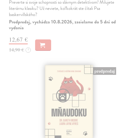
Preverte si svoje schopnosti so slávnym detektívom! Milujete
literárnu klasiku? Už neviete, koľkokrát ste čítali Psa
baskervillského?
Predpredaj, vychádza 10.8.2026, zasielame do 5 dní od
vydania
12,67 €
14,90 €
?
predpredaj