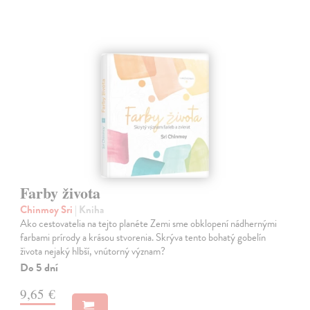
Farby života
Chinmoy Sri
| Kniha
Ako cestovatelia na tejto planéte Zemi sme obklopení nádhernými
farbami prírody a krásou stvorenia. Skrýva tento bohatý gobelín
života nejaký hlbší, vnútorný význam?
Do 5 dní
9,65 €