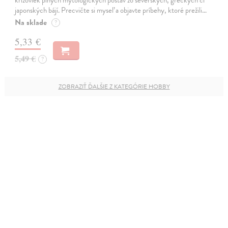
japonských bájí. Precvičte si myseľ a objavte príbehy, ktoré prežili…
Na sklade
?
5,33 €
5,49 €
?
ZOBRAZIŤ ĎALŠIE Z KATEGÓRIE HOBBY