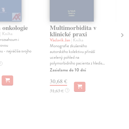
 onkologie
Multimorbidita v
Re
klinické praxi
kl
l
| Kniha
rozsahoum i
Václavík Jan
| Kniha
Kol
zovou
Monografie zkušeného
Mon
 - najväčšia svojho
autorského kolektivu přináší
spol
ucelený pohled na
nej
polymorbidního pacienta z hledis...
reha
?
Zasielame do 10 dní
Zas
30,68 €
13
31,63 €
137
?