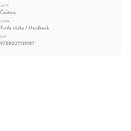
JAZYK
Čeština
VÄZBA
Tvrdá väzba / Hardback
EAN
9788027139187