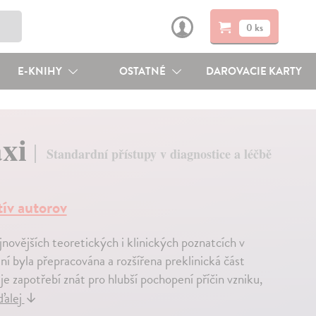
0 ks
E-KNIHY
OSTATNÉ
DAROVACIE KARTY
axi
Standardní přístupy v diagnostice a léčbě
tív autorov
jnovějších teoretických i klinických poznatcích v
ní byla přepracována a rozšířena preklinická část
e zapotřebí znát pro hlubší pochopení příčin vzniku,
ďalej
↓