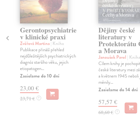
Gerontopsychiatrie
Dějiny české
,
v klinické praxi
literatury v
Protektorátu
Zvěřová Martina
| Kniha
a Morava
Publikace přináší přehled
nejdůležitějších psychiatrických
Janoušek Pavel
| Knih
diagnóz staršího věku, jejich
Cílem knihy je pochop
etiopatogen...
české literatury mezi z
Zasielame do 10 dní
a květnem 1945 neboli j
měnily...
23,00 €
Zasielame do 14 dní
23,71 €
?
57,57 €
60,60 €
?