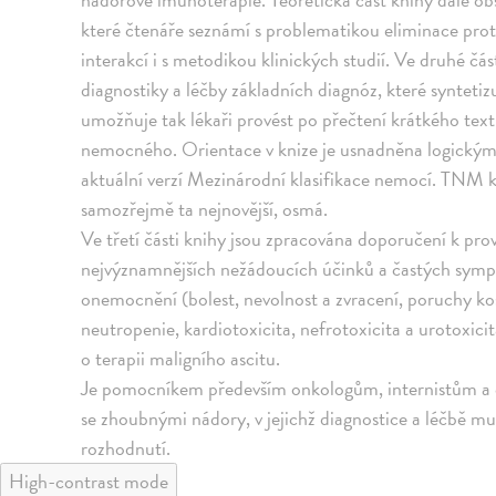
které čtenáře seznámí s problematikou eliminace pro
interakcí i s metodikou klinických studií. Ve druhé čá
diagnostiky a léčby základních diagnóz, které syntetiz
umožňuje tak lékaři provést po přečtení krátkého tex
nemocného. Orientace v knize je usnadněna logickým 
aktuální verzí Mezinárodní klasifikace nemocí. TNM k
samozřejmě ta nejnovější, osmá.
Ve třetí části knihy jsou zpracována doporučení k pro
nejvýznamnějších nežádoucích účinků a častých symp
onemocnění (bolest, nevolnost a zvracení, poruchy ko
neutropenie, kardiotoxicita, nefrotoxicita a urotoxicit
o terapii maligního ascitu.
Je pomocníkem především onkologům, internistům a ch
se zhoubnými nádory, v jejichž diagnostice a léčbě m
rozhodnutí.
High-contrast mode