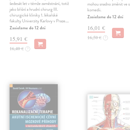
šedesát let v témže zaměstnání, totiž
mohou snadno změnit ve 
jako břišní a hrudní chirurg III.
komedii.
chirurgické kliniky 1. lékařské
Zasielame do 12 dní
fakulty Univerzity Karlovy v Praze.…
16,01 €
Zasielame do 12 dní
16,50 €
15,91 €
?
16,40 €
?