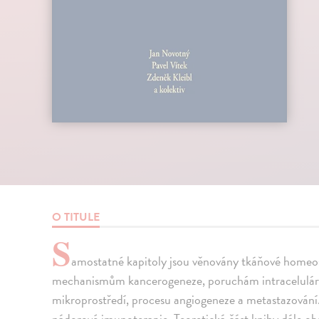
O TITULE
S
amostatné kapitoly jsou věnovány tkáňové homeo
mechanismům kancerogeneze, poruchám intracelulárn
mikroprostředí, procesu angiogeneze a metastazování.
nádorové imunoterapie. Teoretická část knihy dále o