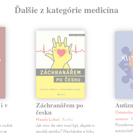
Ďalšie z kategórie medicína
i v
Záchranářem po
Autiz
česku
Ostatníko
autorov
| 
Hacala Luboš
| Kniha
Povedomie
 je nudné
Jak moc zle vám musí být, abyste si
autistické
ky se
zavolali sanitku? Necháváte si linku