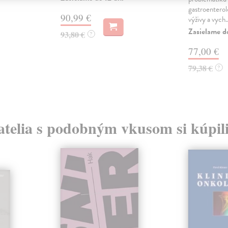
gastroenterol
90,99 €
výživy a vych..
Zasielame d
93,80 €
?
77,00 €
79,38 €
?
atelia s podobným vkusom si kúpili