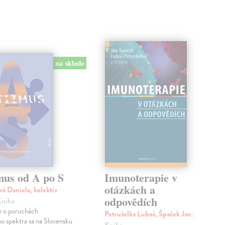
na sklade
mus od A po S
Imunoterapie v
otázkách a
vá Daniela, kolektív
odpovědích
Kniha
 o poruchách
Petruželka Luboš, Špaček Jan
|
ho spektra sa na Slovensku