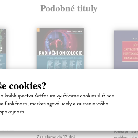
Podobné tituly
še cookies?
ho kníhkupectva Artforum využívame cookies slúžiace
logie
Radiační onkologie
Dětská
e funkčnosti, marketingové účely a zaistenie vášho
gastroen
Šlampa Pavel
| Kniha
hepatolo
spokojnosti.
Radiační onkologie je lékařská
pro klin
ů
specializace zabývající se
lu s
terapeutickou aplikací radiace v
El-Lababidi
ní na...
léčbě mal...
Kniha přináší
Zasielame do 12 dní
problematiku