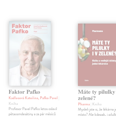
Faktor Pafko
Máte ty pilulky 
zelené?
Kadlecová Kateřina, Pafko Pavel
|
Kniha
Pharma
| Kniha
Profesor Pavel Pafko letos oslavil
Mysleli jste si, že lékárna
pětaosmdesátiny a za pár měsíců
místo? Ale kdepak, i pilul