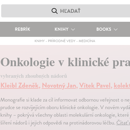
REBRÍK
KNIHY
BOOKS
KNIHY
-
PRÍRODNÉ VEDY
-
MEDICÍNA
Onkologie v klinické pr
vybraných zhoubných nádorů
Kleibl Zdeněk
,
Novotný Jan
,
Vítek Pavel
,
kolek
Monografie si klade za cíl informovat odbornou veřejnost o ne
prudce se rozvíjejícím oboru klinické onkologie. V novém vydá
knihy – pokrývá všechny oblasti molekulární onkologie, které j
šíření nádorů i jejich odpovědi na protinádorovou léčbu.
Čítať 