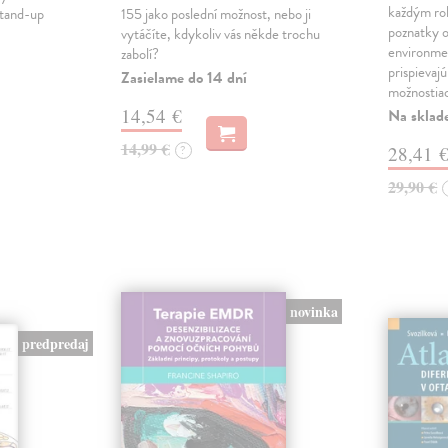
každým ro
stand-up
155 jako poslední možnost, nebo ji
poznatky o
vytáčíte, kdykoliv vás někde trochu
environme
zabolí?
prispievaj
Zasielame do 14 dní
možnostia
14,54 €
Na sklad
14,99 €
?
28,41 
29,90 €
novinka
predpredaj