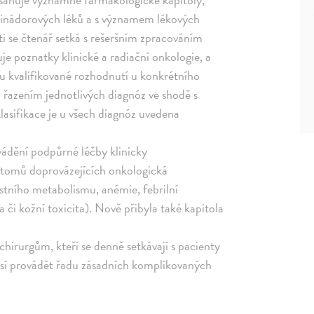
tinádorových léků a s významem lékových
sti se čtenář setká s rešeršním zpracováním
uje poznatky klinické a radiační onkologie, a
tu kvalifikované rozhodnutí u konkrétního
řazením jednotlivých diagnóz ve shodě s
lasifikace je u všech diagnóz uvedena
vádění podpůrné léčby klinicky
tomů doprovázejících onkologická
stního metabolismu, anémie, febrilní
a či kožní toxicita). Nově přibyla také kapitola
irurgům, kteří se denně setkávají s pacienty
usí provádět řadu zásadních komplikovaných