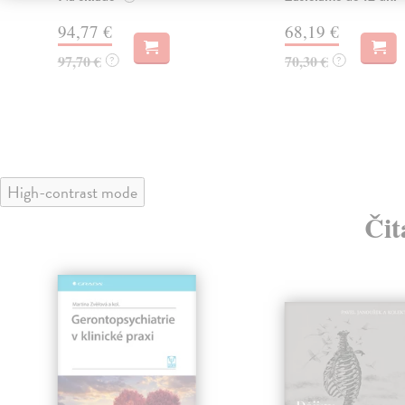
94,77 €
68,19 €
97,70 €
70,30 €
?
?
High-contrast mode
Čit