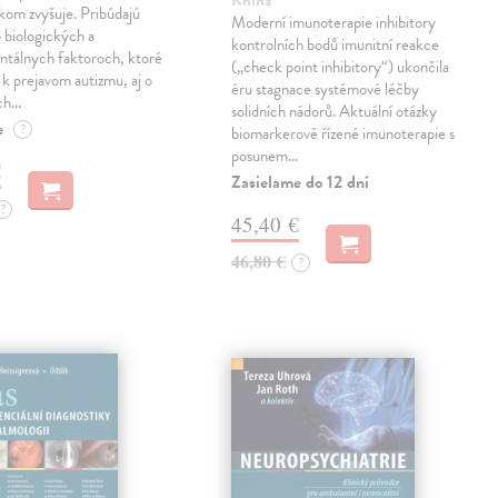
Kniha
kom zvyšuje. Pribúdajú
Moderní imunoterapie inhibitory
 biologických a
kontrolních bodů imunitní reakce
ntálnych faktoroch, ktoré
(„check point inhibitory“) ukončila
ú k prejavom autizmu, aj o
éru stagnace systémové léčby
ch…
solidních nádorů. Aktuální otázky
e
?
biomarkerově řízené imunoterapie s
posunem…
€
Zasielame do 12 dní
?
45,40 €
46,80 €
?