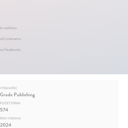
do wishlistu
čiť známemu
 na Facebooku
VYDAVATEĽ
Grada Publishing
POČET STRÁN
574
ROK VYDANIA
2024