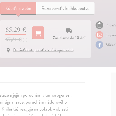
Kúpiť
na webe
Rezervovať v kníhkupectve
Pridať 
65,29 €
Odporu
Zasielame do 10 dní
67,31 €
?
Zdielať
Pozrieť dostupnosť v kníhkupectvách
stáze a jejím poruchám v tumorogenezi,
í signalizace, poruchám nádorového
 Kniha též reaguje na pokrok v oblasti
bsahuje významné farmakologické kapitoly,