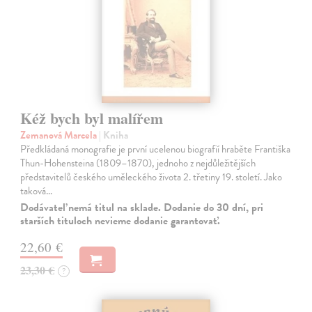
Kéž bych byl malířem
Zemanová Marcela
| Kniha
Předkládaná monografie je první ucelenou biografií hraběte Františka
Thun-Hohensteina (1809–1870), jednoho z nejdůležitějších
představitelů českého uměleckého života 2. třetiny 19. století. Jako
taková…
Dodávateľ nemá titul na sklade. Dodanie do 30 dní, pri
starších tituloch nevieme dodanie garantovať.
22,60 €
23,30 €
?