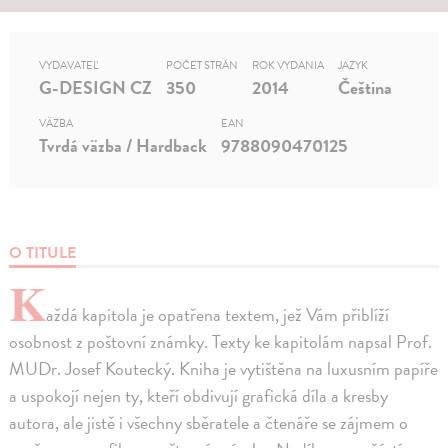
VYDAVATEĽ
POČET STRÁN
ROK VYDANIA
JAZYK
G-DESIGN CZ
350
2014
Čeština
VÄZBA
EAN
Tvrdá väzba / Hardback
9788090470125
O TITULE
K
aždá kapitola je opatřena textem, jež Vám přiblíží
osobnost z poštovní známky. Texty ke kapitolám napsal Prof.
MUDr. Josef Koutecký. Kniha je vytištěna na luxusním papíře
a uspokojí nejen ty, kteří obdivují grafická díla a kresby
autora, ale jistě i všechny sběratele a čtenáře se zájmem o