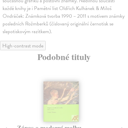
současnou grafiku a poštovní známky. Nedílnou součástí
každé knihy je i Pamětní list Oldřich Kulhánek & Miloš
Ondráček: Známková tvorba 1990 – 2011 s motivem známky
posledních Rožmberků (číslovaný originální černotisk se
slepotiskovým razítkem).
High-contrast mode
Podobné tituly
Zápas o moderní malbu
Rů