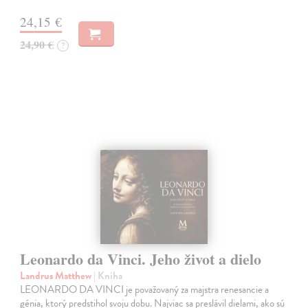
24,15 €
24,90 €
?
Leonardo da Vinci. Jeho život a dielo
Landrus Matthew
| Kniha
LEONARDO DA VINCI je považovaný za majstra renesancie a
génia, ktorý predstihol svoju dobu. Najviac sa preslávil dielami, ako sú