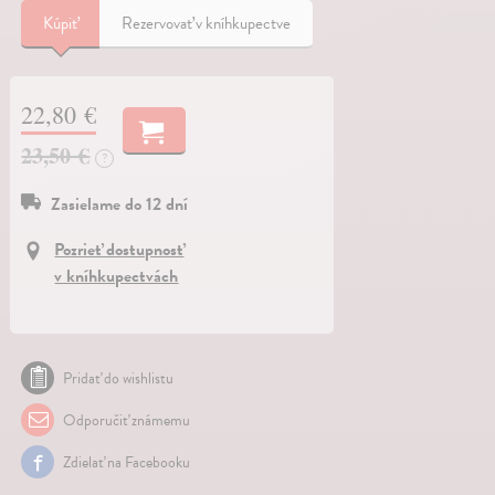
Kúpiť
Rezervovať v kníhkupectve
22,80 €
23,50 €
?
Zasielame do 12 dní
Pozrieť dostupnosť
v kníhkupectvách
Pridať do wishlistu
Odporučiť známemu
Zdielať na Facebooku