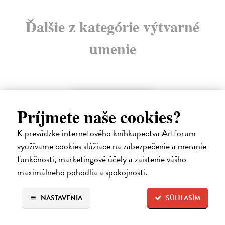
Ďalšie z kategórie výtvarné
umenie
na sklade
Príjmete naše cookies?
K prevádzke internetového kníhkupectva Artforum
využívame cookies slúžiace na zabezpečenie a meranie
funkčnosti, marketingové účely a zaistenie vášho
maximálneho pohodlia a spokojnosti.
NASTAVENIA
SÚHLASÍM
Posledná večera Leonarda z Vinci
Lajda Stano
| Kniha
Stano Lajda je súčasný slovenský maliar, ktorý niekoľko rokov