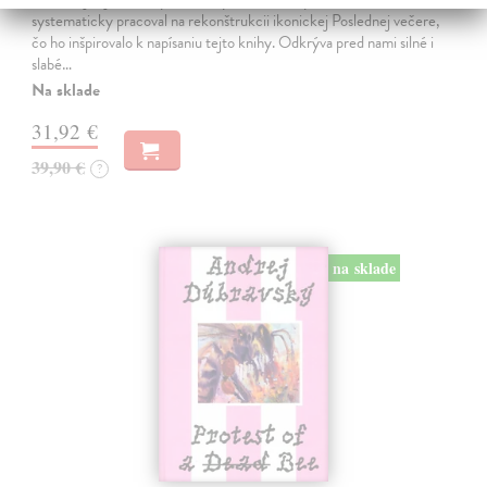
systematicky pracoval na rekonštrukcii ikonickej Poslednej večere,
čo ho inšpirovalo k napísaniu tejto knihy. Odkrýva pred nami silné i
slabé…
Na sklade
31,92 €
39,90 €
?
na sklade