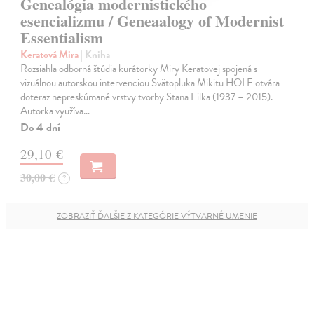
Genealógia modernistického
esencializmu / Geneaalogy of Modernist
Essentialism
Keratová Mira
| Kniha
Rozsiahla odborná štúdia kurátorky Miry Keratovej spojená s
vizuálnou autorskou intervenciou Svätopluka Mikitu HOLE otvára
doteraz nepreskúmané vrstvy tvorby Stana Filka (1937 – 2015).
Autorka využíva…
Do 4 dní
29,10 €
30,00 €
?
ZOBRAZIŤ ĎALŠIE Z KATEGÓRIE VÝTVARNÉ UMENIE