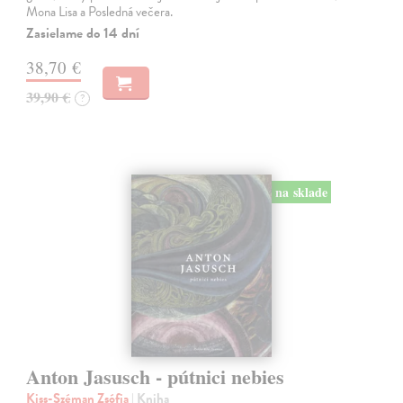
Mona Lisa a Posledná večera.
Zasielame do 14 dní
38,70 €
39,90 €
?
na sklade
Anton Jasusch - pútnici nebies
Kiss-Széman Zsófia
| Kniha