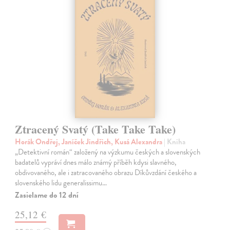
Ztracený Svatý (Take Take Take)
Horák Ondřej, Janíček Jindřich, Kusá Alexandra
| Kniha
„Detektivní román“ založený na výzkumu českých a slovenských
badatelů vypráví dnes málo známý příběh kdysi slavného,
obdivovaného, ale i zatracovaného obrazu Díkůvzdání českého a
slovenského lidu generalissimu…
Zasielame do 12 dní
25,12 €