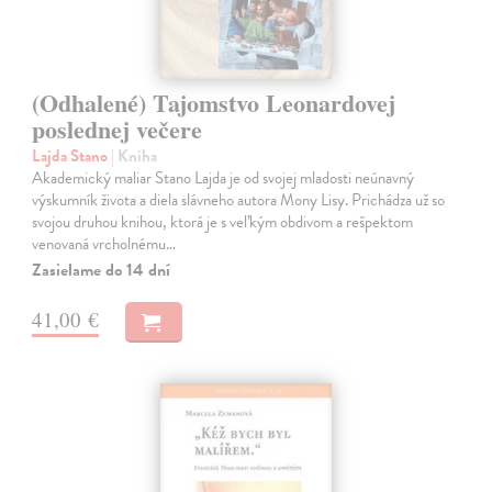
(Odhalené) Tajomstvo Leonardovej
poslednej večere
Lajda Stano
| Kniha
Akademický maliar Stano Lajda je od svojej mladosti neúnavný
výskumník života a diela slávneho autora Mony Lisy. Prichádza už so
svojou druhou knihou, ktorá je s veľkým obdivom a rešpektom
venovaná vrcholnému…
Zasielame do 14 dní
41,00 €