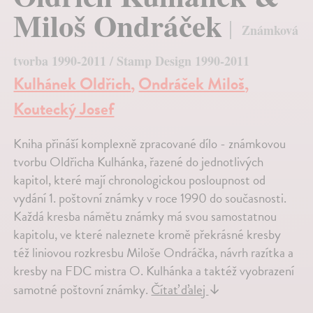
Miloš Ondráček
Známková
tvorba 1990-2011 / Stamp Design 1990-2011
Kulhánek Oldřich
,
Ondráček Miloš
,
Koutecký Josef
Kniha přináší komplexně zpracované dílo - známkovou
tvorbu Oldřicha Kulhánka, řazené do jednotlivých
kapitol, které mají chronologickou posloupnost od
vydání 1. poštovní známky v roce 1990 do současnosti.
Každá kresba námětu známky má svou samostatnou
kapitolu, ve které naleznete kromě překrásné kresby
též liniovou rozkresbu Miloše Ondráčka, návrh razítka a
kresby na FDC mistra O. Kulhánka a taktéž vyobrazení
samotné poštovní známky.
Čítať ďalej
↓