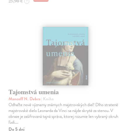
25,90 €
?
Tajomstvá umenia
Mancoff N. Debra
| Kniha
Odhaľte nové významy známych majstrovských diel! Dlho stratené
majstrovské dielo Leonarda da Vinci sa nájde skryté za stenou. V
obraze je zašifrovaná tajná správa, ktorej rozumie len vybraný okruh
ľudí.…
Do 5 dní