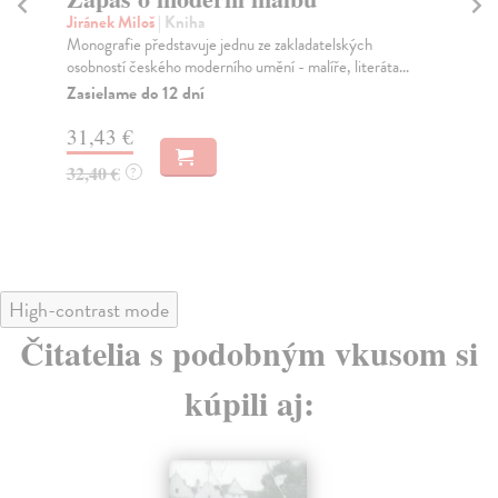
Jiránek Miloš
| Kniha
Šev
Monografie představuje jednu ze zakladatelských
Kni
osobností českého moderního umění - malíře, literáta...
slo
kre.
Zasielame do 12 dní
Na
31,43 €
25
32,40 €
?
25
High-contrast mode
Čitatelia s podobným vkusom si
kúpili aj: