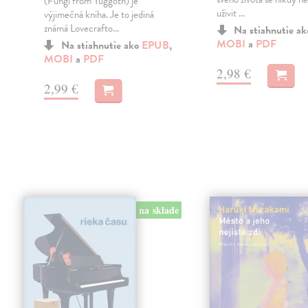
(Fungi from Yuggoth) je
uživit ...
výjimečná kniha. Je to jediná
známá Lovecrafto...
Na stiahnutie a
MOBI
a
PDF
Na stiahnutie ako
EPUB
,
MOBI
a
PDF
2,98 €
2,99 €
na sklade