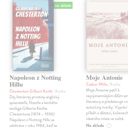
na sklade
Napoleon z Notting
Moje Antonie
Hillu
Cather Willa
| Kniha
Moje Antonie patří k
Chesterton Gilbert Keith
| Kniha
nejvýznamnějším dílům a
Dej literárnej prvotiny anglický
literatury a představuje vr
spisovateľa, filozofa a laického
autorčiny tvorby. Vypráví
teológa Gilberta Keitha
příběh o dětství, kořenech
Chestertona (1874 – 1936)
vlastního místa ve světě.
Napoleon z Notting Hillu sa
Na sklade
odohráva v roku 1984, keď sa
?