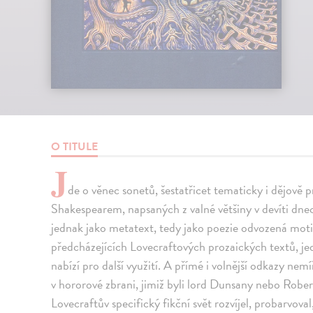
O TITULE
J
de o věnec sonetů, šestatřicet tematicky i dějově 
Shakespearem, napsaných z valné většiny v devíti dn
jednak jako metatext, tedy jako poezie odvozená motiv
předcházejících Lovecraftových prozaických textů, jed
nabízí pro další využití. A přímé i volnější odkazy nemí
v hororové zbrani, jimiž byli lord Dunsany nebo Robe
Lovecraftův specifický fikční svět rozvíjel, probarvova