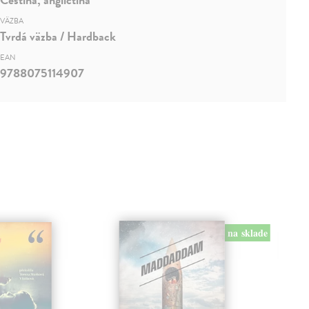
VÄZBA
Tvrdá väzba / Hardback
EAN
9788075114907
na sklade