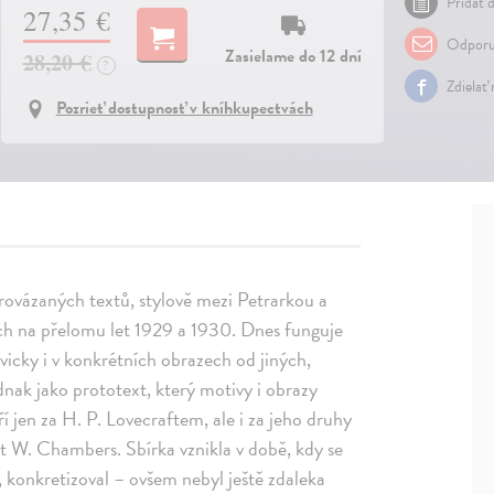
Pridať d
27,35 €
Odporu
Zasielame do 12 dní
28,20 €
?
Zdielať
Pozrieť dostupnosť v kníhkupectvách
provázaných textů, stylově mezi Petrarkou a
ech na přelomu let 1929 a 1930. Dnes funguje
icky i v konkrétních obrazech od jiných,
nak jako prototext, který motivy i obrazy
ří jen za H. P. Lovecraftem, ale i za jeho druhy
rt W. Chambers. Sbírka vznikla v době, kdy se
l, konkretizoval – ovšem nebyl ještě zdaleka