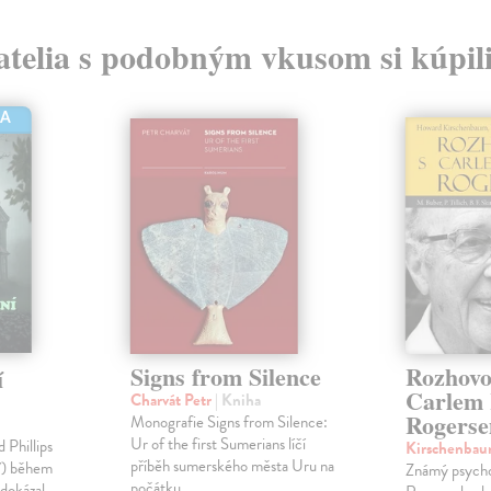
atelia s podobným vkusom si kúpili
HA
Signs from Silence
Rozhovo
í
Carlem 
Charvát Petr
| Kniha
Rogers
Monografie Signs from Silence:
Ur of the first Sumerians líčí
Phillips
Kirschenba
příběh sumerského města Uru na
7) během
Známý psycho
počátku...
edokázal