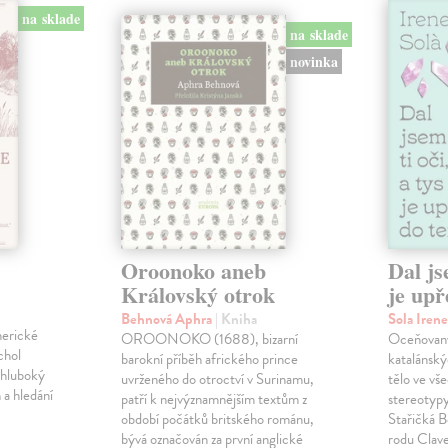
na sklade
na sklade
novinka
Oroonoko aneb
Dal js
Královský otrok
je upř
Behnová Aphra
| Kniha
Sola Iren
merické
OROONOKO (1688), bizarní
Oceňovaný
chol
barokní příběh afrického prince
katalánský
 hluboký
uvrženého do otroctví v Surinamu,
tělo ve vš
 a hledání
patří k nejvýznamnějším textům z
stereotypy
období počátků britského románu,
Stařičká B
bývá označován za první anglické
rodu Clave