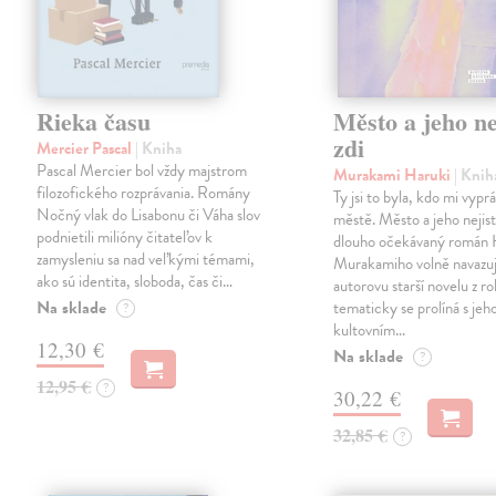
Rieka času
Město a jeho ne
zdi
Mercier Pascal
| Kniha
Pascal Mercier bol vždy majstrom
Murakami Haruki
| Knih
filozofického rozprávania. Romány
Ty jsi to byla, kdo mi vypr
Nočný vlak do Lisabonu či Váha slov
městě. Město a jeho nejist
podnietili milióny čitateľov k
dlouho očekávaný román 
zamysleniu sa nad veľkými témami,
Murakamiho volně navazuj
ako sú identita, sloboda, čas či…
autorovu starší novelu z r
Na sklade
tematicky se prolíná s jeh
?
kultovním…
12,30 €
Na sklade
?
12,95 €
?
30,22 €
32,85 €
?