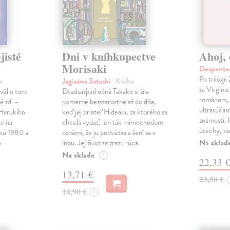
jisté
Dni v kníhkupectve
Ahoj, 
Morisaki
Despentes
Po trilógi
a
Jagisawa Satoshi
| Kniha
sa Virgini
ávěl o tom
Dvadsaťpäťročná Takako si žila
románom, 
é zdi –
pomerne bezstarostne až do dňa,
ultrasúča
Harukiho
keď jej priateľ Hideaki, za ktorého sa
známostí. 
e na
chcela vydať, len tak mimochodom
útechy, vzd
oku 1980 a
oznámi, že ju podvádza a žení sa s
Na sklad
o
inou. Jej život sa zrazu rúca.
Na sklade
?
22,33 
13,71 €
23,50 €
14,90 €
?