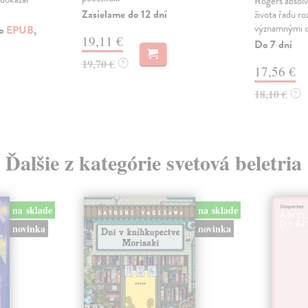
Rogers absol
Zasielame do 12 dní
života řadu ro
významnými o
ko
EPUB
,
19,11 €
Do 7 dní
19,70 €
?
17,56 €
18,10 €
?
Ďalšie z kategórie svetová beletria
na sklade
na sklade
novinka
novinka