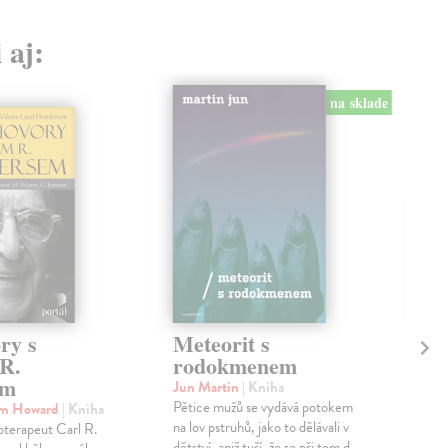
 aj:
na sklade
ry s
Meteorit s
Až
R.
rodokmenem
/ 
em
Un
Jun Martin
| Kniha
Pětice mužů se vydává potokem
um Howard
| Kniha
Bux
na lov pstruhů, jako to dělávali v
terapeut Carl R.
Stář
dětství, aniž tuší, že se při tom d...