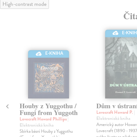
High-contrast mode
Čit
klade
E-KNI
nka
E-KNIHA
é
Houby z Yuggothu /
Dům v ústran
Fungi from Yuggoth
Lovecraft Howard P.
|
Elektronická kniha
Lovecraft Howard Phillips
|
Americký autor Howard 
Elektronická kniha
Lovecraft (1890 - 193
Sbírka básní Houby z Yuggothu
svého života se nikdy n