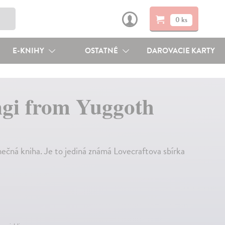
0 ks
E-KNIHY
OSTATNÉ
DAROVACIE KARTY
ngi from Yuggoth
ečná kniha. Je to jediná známá Lovecraftova sbírka