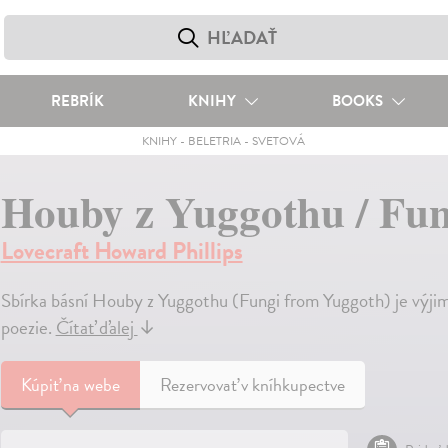
REBRÍK
KNIHY
BOOKS
KNIHY
-
BELETRIA
-
SVETOVÁ
Houby z Yuggothu / Fu
Lovecraft Howard Phillips
Sbírka básní Houby z Yuggothu (Fungi from Yuggoth) je výjim
poezie.
Čítať ďalej
↓
Kúpiť
na webe
Rezervovať v kníhkupectve