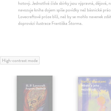
hotový. Jednotlivá čísla sbírky jsou výpravná, dějová, n
navozuje kniha dojem spíše povídky než básnické prá
Lovecraftově próze blíž, než by se mohlo navenek zdá
doprovází ilustrace Františka Štorma.
High-contrast mode
klade