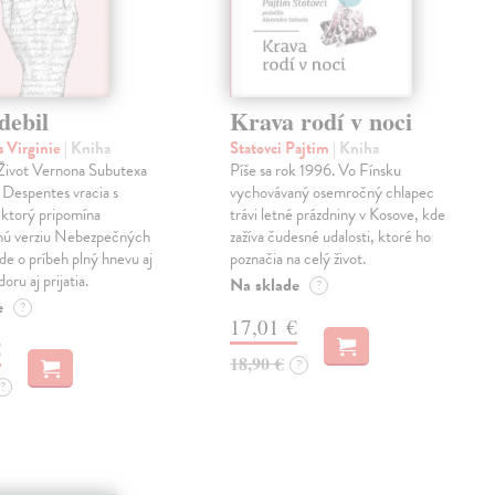
debil
Krava rodí v noci
 Virginie
| Kniha
Statovci Pajtim
| Kniha
i Život Vernona Subutexa
Píše sa rok 1996. Vo Fínsku
e Despentes vracia s
vychovávaný osemročný chlapec
ktorý pripomína
trávi letné prázdniny v Kosove, kde
snú verziu Nebezpečných
zažíva čudesné udalosti, ktoré ho
Ide o príbeh plný hnevu aj
poznačia na celý život.
oru aj prijatia.
Na sklade
?
e
?
17,01 €
€
18,90 €
?
?