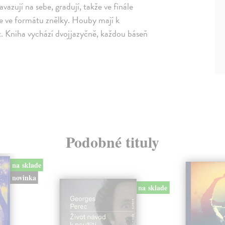
avazují na sebe, gradují, takže ve finále
ce ve formátu znělky. Houby mají k
t. Kniha vychází dvojjazyčně, každou báseň
Podobné tituly
na sklade
novinka
na sklade