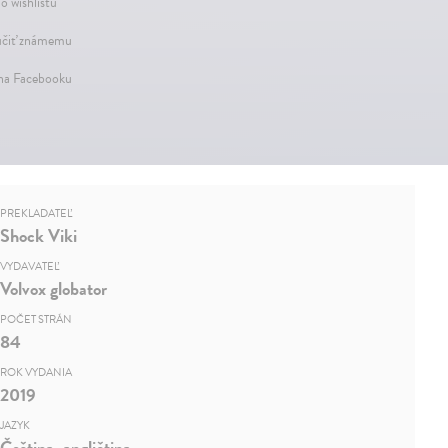
o wishlistu
čiť známemu
 na Facebooku
PREKLADATEĽ
Shock Viki
VYDAVATEĽ
Volvox globator
POČET STRÁN
84
ROK VYDANIA
2019
JAZYK
Čeština, angličtina