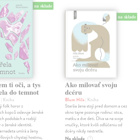
na sklade
na sklade
em ti oči, a tys
Ako milovať svoju
ela do temnot
dcéru
e
| Kniha
Blum Hila
| Kniha
 folk horor z
Staršia žena stojí pred domom a cez
ch kopců oslavuje ženské
okno tajne pozoruje rodinu: otca,
ech podobách a rozbíjí
matku a dve deti. Díva sa na svoje
 o ženské identitě.
vnučky, ktoré kvôli odlúčeniu od
ernadeta umírá a ženy
dcéry nikdy nestretla.
llových chystají hostinu,
Na sklade
?