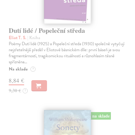
Dutí lidé / Popeleční středa
Eliot T. S.
| Kniha
Poémy Dutí lidé (1925) a Popeleční středa (1930) společně vytyčují
nejzřetelnější předěl v Eliotově básnickém díle: první báseň je svou
fragmentárností, tragikomickou rituálností a různohlasím těsně
spřízněna…
Na sklade
?
8,84 €
9,30 €
?
na sklade