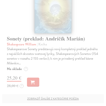
Sonety (preklad: Andričík Marián)
Shakespeare William
| Kniha
Shakespearove Sonety predstavujú nový kompletný preklad jedného
z najväčších skvostov svetovej lyriky, Shakespearových Sonetov (154
sonetov v rozsahu 2 155 veršov); k nim je priradený preklad básne
Milenkin…
Na sklade
?
25,20 €
28,00 €
?
ZOBRAZIŤ ĎALŠIE Z KATEGÓRIE POÉZIA