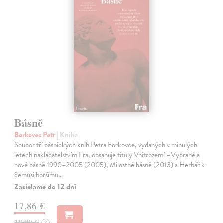
Básně
Borkovec Petr
| Kniha
Soubor tří básnických knih Petra Borkovce, vydaných v minulých
letech nakladatelstvím Fra, obsahuje tituly Vnitrozemí –Vybrané a
nové básně 1990–2005 (2005), Milostné básně (2013) a Herbář k
čemusi horšímu…
Zasielame do 12 dní
17,86 €
18,80 €
?