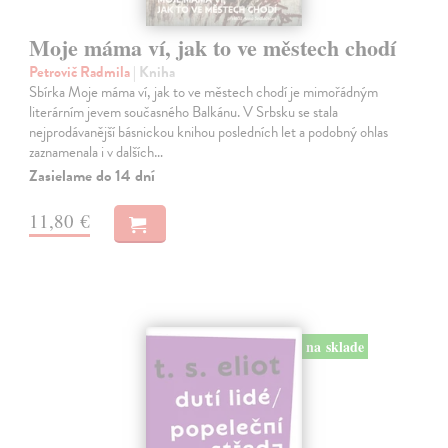
Moje máma ví, jak to ve městech chodí
Petrovič Radmila
| Kniha
Sbírka Moje máma ví, jak to ve městech chodí je mimořádným
literárním jevem současného Balkánu. V Srbsku se stala
nejprodávanější básnickou knihou posledních let a podobný ohlas
zaznamenala i v dalších…
Zasielame do 14 dní
11,80 €
na sklade