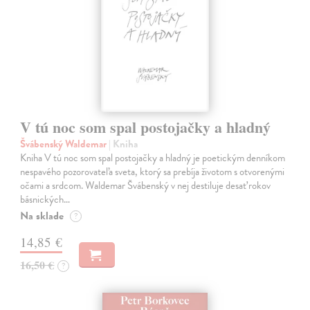
V tú noc som spal postojačky a hladný
Švábenský Waldemar
| Kniha
Kniha V tú noc som spal postojačky a hladný je poetickým denníkom
nespavého pozorovateľa sveta, ktorý sa prebíja životom s otvorenými
očami a srdcom. Waldemar Švábenský v nej destiluje desať rokov
básnických…
Na sklade
?
14,85 €
16,50 €
?