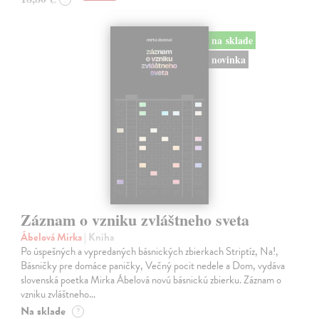
na sklade
novinka
Záznam o vzniku zvláštneho sveta
Ábelová Mirka
| Kniha
Po úspešných a vypredaných básnických zbierkach Striptíz, Na!,
Básničky pre domáce paničky, Večný pocit nedele a Dom, vydáva
slovenská poetka Mirka Ábelová novú básnickú zbierku. Záznam o
vzniku zvláštneho…
Na sklade
?