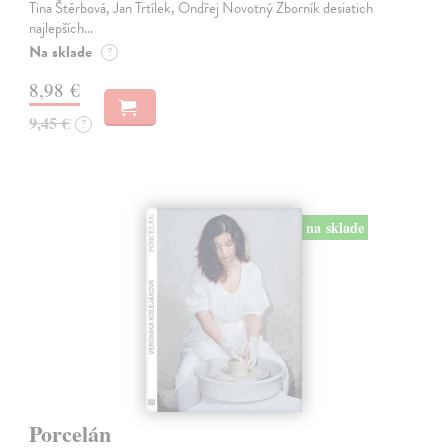
Tina Štěrbová, Jan Trtílek, Ondřej Novotný Zborník desiatich
najlepších…
Na sklade
?
8,98 €
9,45 €
?
na sklade
Porcelán