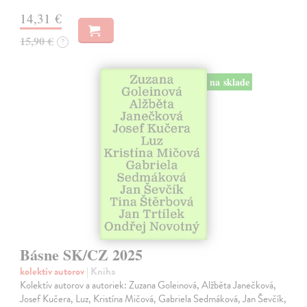
14,31 €
15,90 €
?
na sklade
Básne SK/CZ 2025
kolektív autorov
| Kniha
Kolektív autorov a autoriek: Zuzana Goleinová, Alžběta Janečková,
Josef Kučera, Luz, Kristína Mičová, Gabriela Sedmáková, Jan Ševčík,