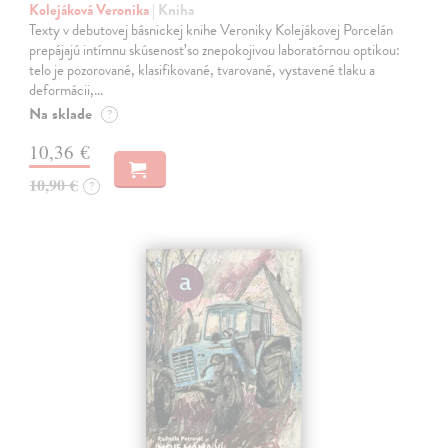
Kolejáková Veronika
| Kniha
Texty v debutovej básnickej knihe Veroniky Kolejákovej Porcelán
prepájajú intímnu skúsenosť so znepokojivou laboratórnou optikou:
telo je pozorované, klasifikované, tvarované, vystavené tlaku a
deformácii,…
Na sklade
?
10,36 €
10,90 €
?