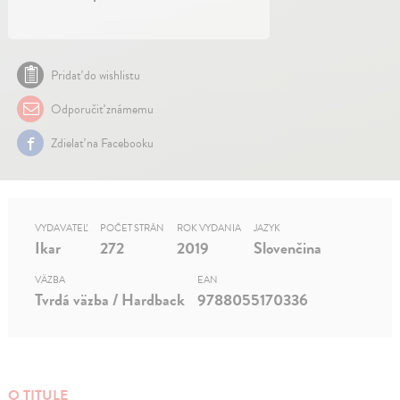
Pridať do wishlistu
Odporučiť známemu
Zdielať na Facebooku
VYDAVATEĽ
POČET STRÁN
ROK VYDANIA
JAZYK
Ikar
272
2019
Slovenčina
VÄZBA
EAN
Tvrdá väzba / Hardback
9788055170336
O TITULE