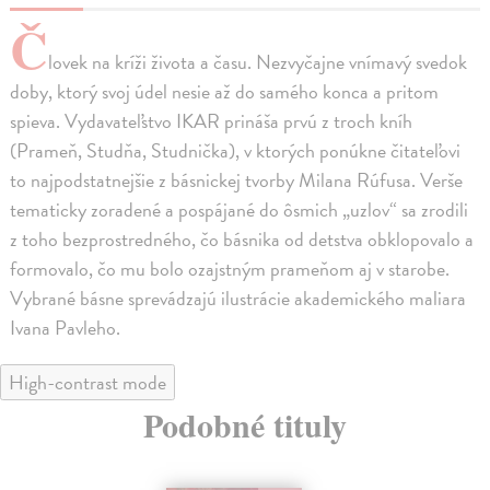
Č
lovek na kríži života a času. Nezvyčajne vnímavý svedok
doby, ktorý svoj údel nesie až do samého konca a pritom
spieva. Vydavateľstvo IKAR prináša prvú z troch kníh
(Prameň, Studňa, Studnička), v ktorých ponúkne čitateľovi
to najpodstatnejšie z básnickej tvorby Milana Rúfusa. Verše
tematicky zoradené a pospájané do ôsmich „uzlov“ sa zrodili
z toho bezprostredného, čo básnika od detstva obklopovalo a
formovalo, čo mu bolo ozajstným prameňom aj v starobe.
Vybrané básne sprevádzajú ilustrácie akademického maliara
Ivana Pavleho.
High-contrast mode
Podobné tituly