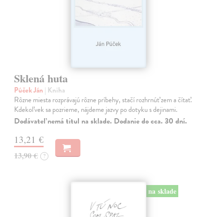
Sklená huta
Púček Ján
| Kniha
Rôzne miesta rozprávajú rôzne príbehy, stačí rozhrnúť zem a čítať.
Kdekoľvek sa pozrieme, nájdeme jazvy po dotyku s dejinami.
Dodávateľ nemá titul na sklade. Dodanie do cca. 30 dní.
13,21 €
13,90 €
?
na sklade