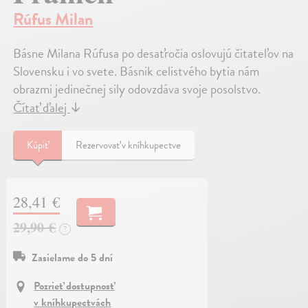
Rúfus Milan
Básne Milana Rúfusa po desaťročia oslovujú čitateľov na
Slovensku i vo svete. Básnik celistvého bytia nám
obrazmi jedinečnej sily odovzdáva svoje posolstvo.
Čítať ďalej
↓
Kúpiť
Rezervovať v kníhkupectve
28,41 €
29,90 €
?
Zasielame do 5 dní
Pozrieť dostupnosť
v kníhkupectvách