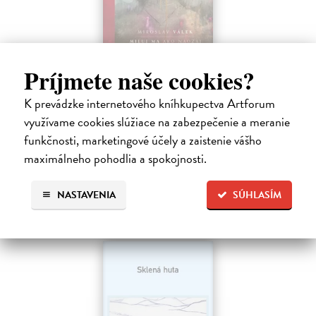
Miluj ma ako naozaj
Príjmete naše cookies?
Válek Miroslav
| Kniha
K prevádzke internetového kníhkupectva Artforum
HRANICA MEDZI NÁDEJOU A SEBAKLAMOM
SLOVENSKÉHO KLASIKA. Nemýlia sa tí, ktorí v básnikovi
využívame cookies slúžiace na zabezpečenie a meranie
Miroslavovi Válkovi (1927 – 1991) vidia deziluzívneho analytika
funkčnosti, marketingové účely a zaistenie vášho
ľudskej situácie.
maximálneho pohodlia a spokojnosti.
Na sklade
?
33,85 €
NASTAVENIA
SÚHLASÍM
34,90 €
?