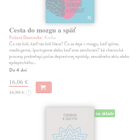
Cesta do mozgu a späť
Fričová Dominika
| Kniha
Čo nás bolí, keď nás bolí hlava? Čo sa deje v mozgu, keď spíme,
meditujeme, športujeme alebo keď sme zamilovaní? ké chemické
procesy prebiehajú počas depresívnej epizódy, sexuálneho aktu alebo
epileptického…
Do 4 dní
16,06 €
16,90 €
?
na sklade