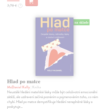
3,70 €
?
na sklade
Hlad po matce
McDaniel Kelly
| Kniha
Neustálé hledání mateřské lásky může být celoživotní emocionální
zátěží, ale uzdravení začíná poznáním a pojmenováním toho, co nám
chybí. Hlad po matce demystifikuje hledání nenaplněné lásky a
poskytuje…