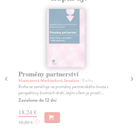
Proměny partnerství
K
Hasmanová Marhánková Jaroslava
| Kniha
Vo
Kniha se zaměřuje na proměny partnerského života z
Lid
perspektivy životních drah. Jejím cílem je prostř...
dis
Zasielame do 12 dní
Na
18,24 €
31
18,80 €
32
?