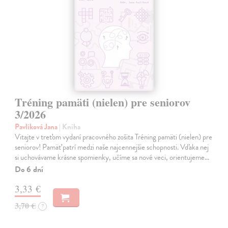
Tréning pamäti (nielen) pre seniorov
3/2026
Pavlíková Jana
| Kniha
Vitajte v treťom vydaní pracovného zošita Tréning pamäti (nielen) pre
seniorov! Pamäť patrí medzi naše najcennejšie schopnosti. Vďaka nej
si uchovávame krásne spomienky, učíme sa nové veci, orientujeme…
Do 6 dní
3,33 €
3,70 €
?