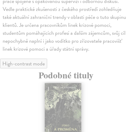
práce spojené s opakovanou supervizí i odbornou diskusí.
Vedle praktické zkušenosti z českého prostředí zohledňuje
také aktuální zahraniční trendy v oblasti péče o tuto skupinu
klientů. Je určena pracovníkům linek krizové pomoci,
studentům pomáhajících profesí a dalším zájemcům, svůj cíl
nepochybně naplní i jako vodítko pro zřizovatele pracovišť
linek krizové pomoci a úřady státní správy.
High-contrast mode
Podobné tituly