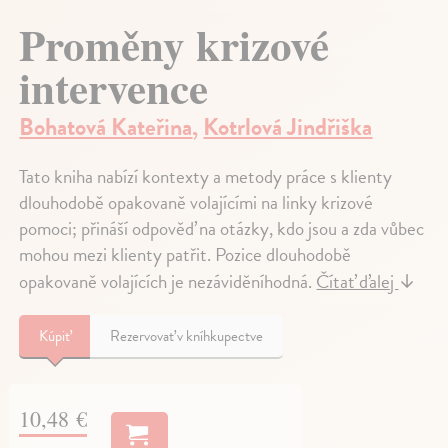
Proměny krizové
intervence
Bohatová Kateřina
,
Kotrlová Jindřiška
Tato kniha nabízí kontexty a metody práce s klienty
dlouhodobě opakovaně volajícími na linky krizové
pomoci; přináší odpověď na otázky, kdo jsou a zda vůbec
mohou mezi klienty patřit. Pozice dlouhodobě
opakovaně volajících je nezáviděníhodná.
Čítať ďalej
↓
Kúpiť
Rezervovať v kníhkupectve
10,48 €