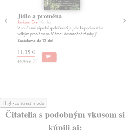
Jídlo a proměna
Te
s
Jackson Eve
| Kniha
V současné západní společnosti je jídlo kupodivu stále
Ga
velkým problémem. Mámeli dostatečné zásoby jí...
Vzn
rov
Zasielame do 12 dní
Za
11,35 €
17
11,70 €
?
18
High-contrast mode
Čitatelia s podobným vkusom si
kúpili aj: