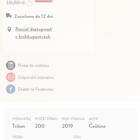
10,80 €
?
Zasielame do 12 dní
Pozrieť dostupnosť
v kníhkupectvách
Pridať do wishlistu
Odporučiť známemu
Zdielať na Facebooku
VYDAVATEĽ
POČET STRÁN
ROK VYDANIA
JAZYK
Triton
200
2019
Čeština
VÄZBA
EAN