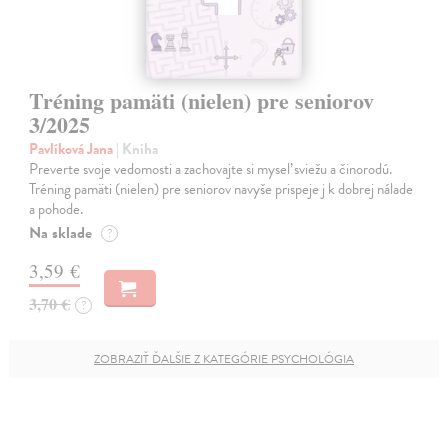
Tréning pamäti (nielen) pre seniorov
3/2025
Pavlíková Jana
| Kniha
Preverte svoje vedomosti a zachovajte si myseľ sviežu a činorodú.
Tréning pamäti (nielen) pre seniorov navyše prispeje j k dobrej nálade
a pohode.
Na sklade
?
3,59 €
3,70 €
?
ZOBRAZIŤ ĎALŠIE Z KATEGÓRIE PSYCHOLÓGIA