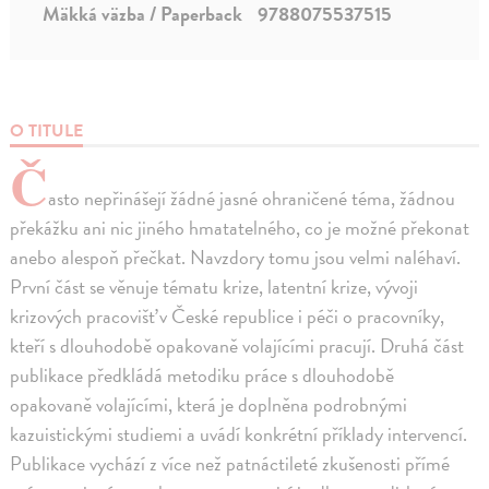
Mäkká väzba / Paperback
9788075537515
O TITULE
Č
asto nepřinášejí žádné jasné ohraničené téma, žádnou
překážku ani nic jiného hmatatelného, co je možné překonat
anebo alespoň přečkat. Navzdory tomu jsou velmi naléhaví.
První část se věnuje tématu krize, latentní krize, vývoji
krizových pracovišť v České republice i péči o pracovníky,
kteří s dlouhodobě opakovaně volajícími pracují. Druhá část
publikace předkládá metodiku práce s dlouhodobě
opakovaně volajícími, která je doplněna podrobnými
kazuistickými studiemi a uvádí konkrétní příklady intervencí.
Publikace vychází z více než patnáctileté zkušenosti přímé