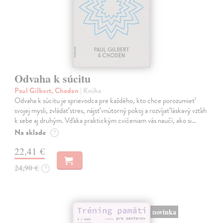
Odvaha k súcitu
Paul Gilbert, Choden
| Kniha
Odvaha k súcitu je sprievodca pre každého, kto chce porozumieť
svojej mysli, zvládať stres, nájsť vnútorný pokoj a rozvíjať láskavý vzťah
k sebe aj druhým. Vďaka praktickým cvičeniam vás naučí, ako si…
Na sklade
?
22,41 €
24,90 €
?
novinka