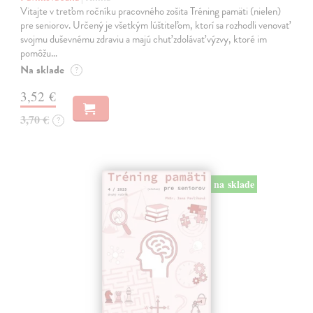
Vitajte v treťom ročníku pracovného zošita Tréning pamäti (nielen)
pre seniorov. Určený je všetkým lúštiteľom, ktorí sa rozhodli venovať
svojmu duševnému zdraviu a majú chuť zdolávať výzvy, ktoré im
pomôžu…
Na sklade
?
3,52 €
3,70 €
?
na sklade