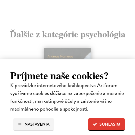
Ďalšie z kategórie psychológia
Príjmete naše cookies?
K prevádzke internetového kníhkupectva Artforum
využívame cookies slúžiace na zabezpečenie a meranie
funkčnosti, marketingové účely a zaistenie vášho
maximálneho pohodlia a spokojnosti.
NASTAVENIA
SÚHLASÍM
Trpkejšia ako smrť je žena
Marneros Andreas
| Kniha