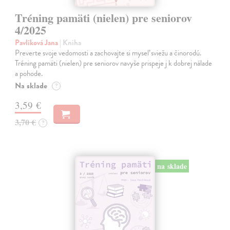
Tréning pamäti (nielen) pre seniorov
4/2025
Pavlíková Jana
| Kniha
Preverte svoje vedomosti a zachovajte si myseľ sviežu a činorodú.
Tréning pamäti (nielen) pre seniorov navyše prispeje j k dobrej nálade
a pohode.
Na sklade
?
3,59 €
3,70 €
?
na sklade