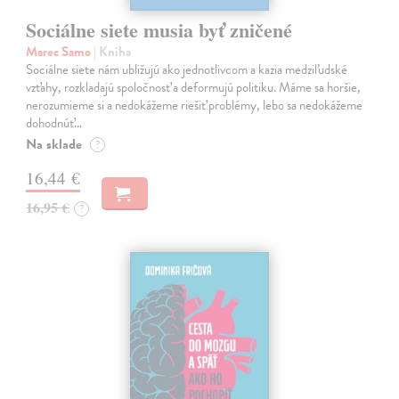
Sociálne siete musia byť zničené
Marec Samo
| Kniha
Sociálne siete nám ubližujú ako jednotlivcom a kazia medziľudské
vzťahy, rozkladajú spoločnosť a deformujú politiku. Máme sa horšie,
nerozumieme si a nedokážeme riešiť problémy, lebo sa nedokážeme
dohodnúť…
Na sklade
?
16,44 €
16,95 €
?