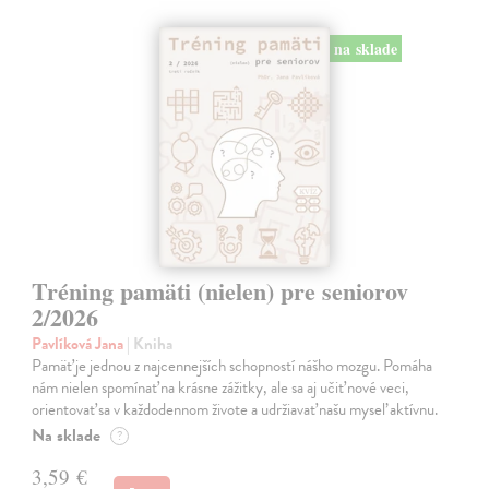
na sklade
Tréning pamäti (nielen) pre seniorov
2/2026
Pavlíková Jana
| Kniha
Pamäť je jednou z najcennejších schopností nášho mozgu. Pomáha
nám nielen spomínať na krásne zážitky, ale sa aj učiť nové veci,
orientovať sa v každodennom živote a udržiavať našu myseľ aktívnu.
Na sklade
?
3,59 €