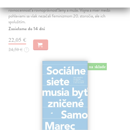
JE TO MOŽNO NAJVÄČŠIA REVOLÚCIA NAŠICH DNÍ:
rovnocennosť a rovnoprávnosť ženy a muža. Vojna a mier medzi
pohlaviami sa však nezačali feminizmom 20. storočia, ale ich
spolužitím.
Zasielame do 14 dní
22,05 €
24,50 €
?
na sklade