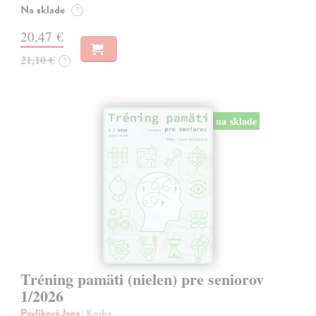
Na sklade
?
20,47 €
21,10 €
?
na sklade
Tréning pamäti (nielen) pre seniorov
1/2026
Pavlíková Jana
| Kniha