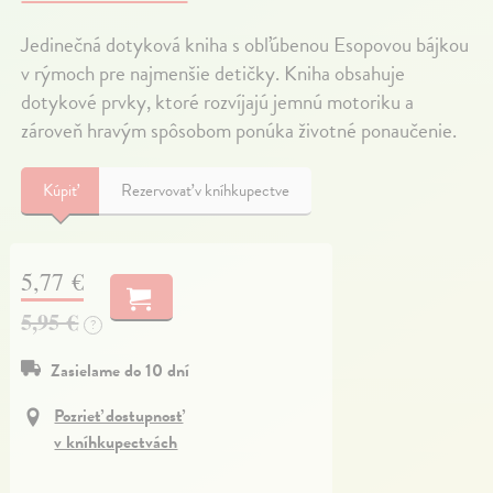
Jedinečná dotyková kniha s obľúbenou Esopovou bájkou
v rýmoch pre najmenšie detičky. Kniha obsahuje
dotykové prvky, ktoré rozvíjajú jemnú motoriku a
zároveň hravým spôsobom ponúka životné ponaučenie.
Kúpiť
Rezervovať v kníhkupectve
5,77 €
5,95 €
?
Zasielame do 10 dní
Pozrieť dostupnosť
v kníhkupectvách