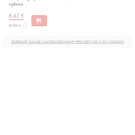
vydania
8,42 €
9,90 €
?
ZOBRAZIŤ ĎALŠIE Z KATEGÓRIE KNIHY PRE DETI OD 0 DO 3 ROKOV