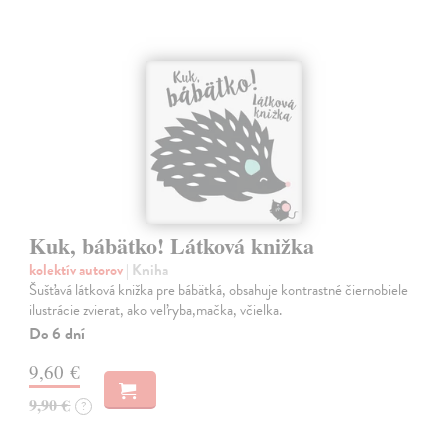
Kuk, bábätko! Látková knižka
kolektív autorov
| Kniha
Šušťavá látková knižka pre bábätká, obsahuje kontrastné čiernobiele
ilustrácie zvierat, ako veľryba,mačka, včielka.
Do 6 dní
9,60 €
9,90 €
?