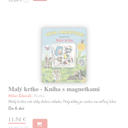
?
Malý krtko - Kniha s magnetkami
Miler Zdeněk
| Kniha
Malý krtko má vždy dobrú náladu. Najradšej je vonku na veľkej lúke.
Do 6 dní
11,54 €