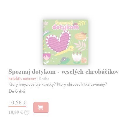
Spoznaj dotykom - veselých chrobáčikov
kolektív autorov
| Kniha
Ktorý hmyz opeľuje kvietky? Ktorý chrobáčik tká pavučiny?
Do 6 dní
10,56 €
10,89 €
?