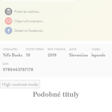
Pridať do wishlistu
Odporučiť známemu
Zdielať na Facebooku
VYDAVATEĽ
POČET STRÁN
ROK VYDANIA
JAZYK
VÄZBA
YoYo Books
10
2019
Slovenčina
leporelo
EAN
9789463787178
High-contrast mode
Podobné tituly