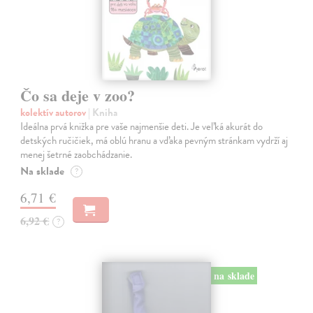
Čo sa deje v zoo?
kolektív autorov
| Kniha
Ideálna prvá knižka pre vaše najmenšie deti. Je veľká akurát do
detských ručičiek, má oblú hranu a vďaka pevným stránkam vydrží aj
menej šetrné zaobchádzanie.
Na sklade
?
6,71 €
6,92 €
?
na sklade