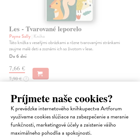
Les - Tvarované leporelo
Payne Sally
| Kniha
Táto knižka s veselými obrázkami a rôzne tvarovanými stránkami
zaujme malé deti a zoznámi ich so životom v lese.
Do 6 dní
7,66 €
7,90 €
?
Príjmete naše cookies?
K prevádzke internetového kníhkupectva Artforum
využívame cookies slúžiace na zabezpečenie a meranie
funkčnosti, marketingové účely a zaistenie vášho
maximálneho pohodlia a spokojnosti.