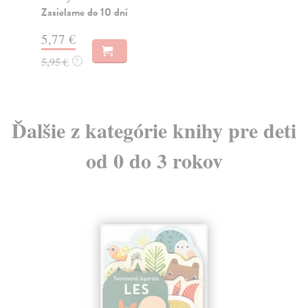
Zasielame do 10 dní
5,
5,77 €
5,
5,95 €
?
Ďalšie z kategórie knihy pre deti
od 0 do 3 rokov