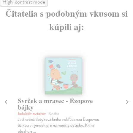
High-contrast mode
Čitatelia s podobným vkusom si
kúpili aj:
Svrček a mravec - Ezopove
L
bájky
kol
Jed
kolektív autorov
| Kniha
báj
Jedinečná dotyková kniha s obľúbenou Esopovou
obs
bájkou v rýmoch pre najmenšie detičky. Kniha
obsahuje ...
Za