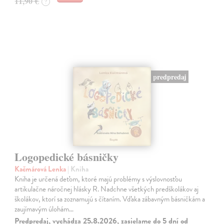
11,90 €
?
predpredaj
Logopedické básničky
Kačmárová Lenka
| Kniha
Kniha je určená deťom, ktoré majú problémy s výslovnosťou
artikulačne náročnej hlásky R. Nadchne všetkých predškolákov aj
školákov, ktorí sa zoznamujú s čítaním. Vďaka zábavným básničkám a
zaujímavým úlohám…
Predpredaj, vychádza 25.8.2026, zasielame do 5 dní od