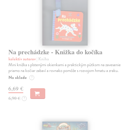
Na prechádzke - Knižka do kočíka
kolektív autorov
| Kniha
Mini knižka s plstenými okienkami a praktickým pútkom na zavesenie
priamo na kočiar zabaví a rovnako pomôže s rozvojom hmatu a zraku.
Na sklade
?
6,69 €
6,90 €
?