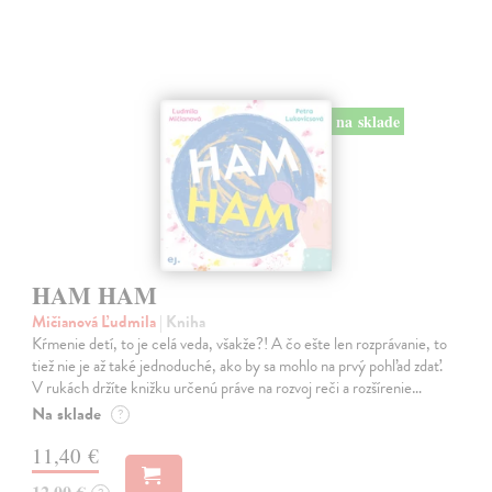
na sklade
HAM HAM
Mičianová Ľudmila
| Kniha
Kŕmenie detí, to je celá veda, všakže?! A čo ešte len rozprávanie, to
tiež nie je až také jednoduché, ako by sa mohlo na prvý pohľad zdať.
V rukách držíte knižku určenú práve na rozvoj reči a rozšírenie…
Na sklade
?
11,40 €
12,00 €