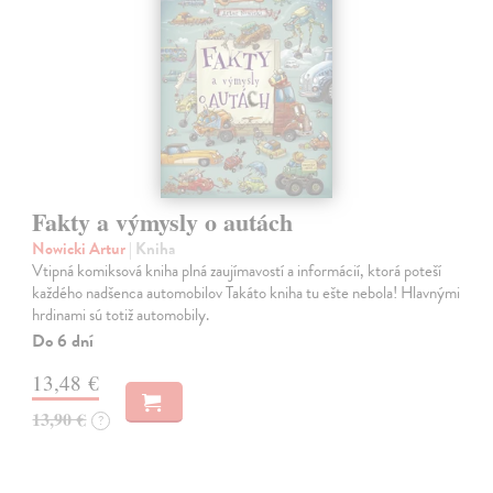
Fakty a výmysly o autách
Nowicki Artur
| Kniha
Vtipná komiksová kniha plná zaujímavostí a informácií, ktorá poteší
každého nadšenca automobilov Takáto kniha tu ešte nebola! Hlavnými
hrdinami sú totiž automobily.
Do 6 dní
13,48 €
13,90 €
?