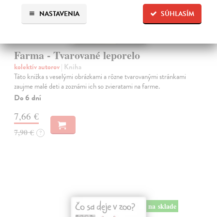
NASTAVENIA
SÚHLASÍM
Farma - Tvarované leporelo
kolektív autorov
| Kniha
Táto knižka s veselými obrázkami a rôzne tvarovanými stránkami
zaujme malé deti a zoznámi ich so zvieratami na farme.
Do 6 dní
7,66 €
7,90 €
?
na sklade