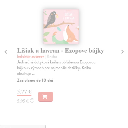
Lišiak a havran - Ezopove bájky
F
kolektív autorov
| Kniha
kol
Jedinečná dotyková kniha s obľúbenou Esopovou
Tát
bájkou v rýmoch pre najmenšie detičky. Kniha
str
obsahuje ...
Do
Zasielame do 10 dní
7,
5,77 €
7,
5,95 €
?