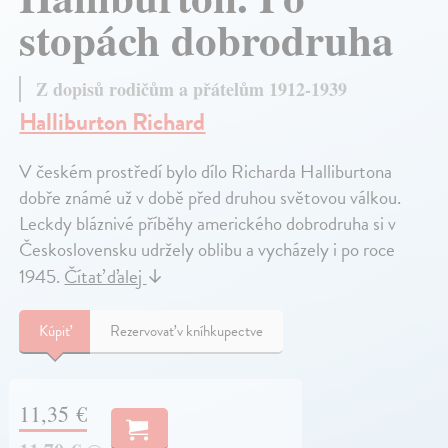
stopách dobrodruha
Z dopisů rodičům a přátelům 1912-1939
Halliburton Richard
V českém prostředí bylo dílo Richarda Halliburtona
dobře známé už v době před druhou světovou válkou.
Leckdy bláznivé příběhy amerického dobrodruha si v
Československu udržely oblibu a vycházely i po roce
1945.
Čítať ďalej
↓
Kúpiť
Rezervovať v kníhkupectve
11,35 €