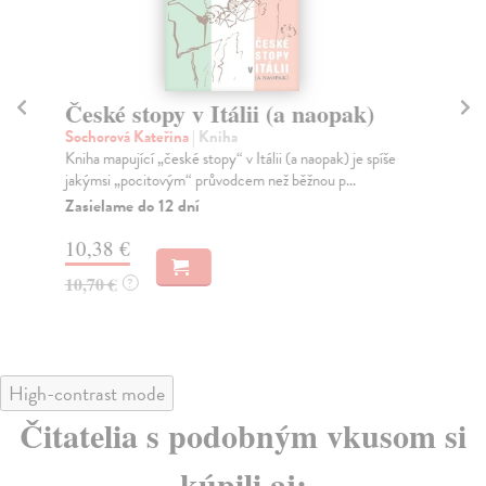
České stopy v Itálii (a naopak)
D
bř
Sochorová Kateřina
| Kniha
Kniha mapující „české stopy“ v Itálii (a naopak) je spíše
Bal
jakýmsi „pocitovým“ průvodcem než běžnou p...
Kib
osi
Zasielame do 12 dní
Za
10,38 €
10
10,70 €
?
11
High-contrast mode
Čitatelia s podobným vkusom si
kúpili aj: