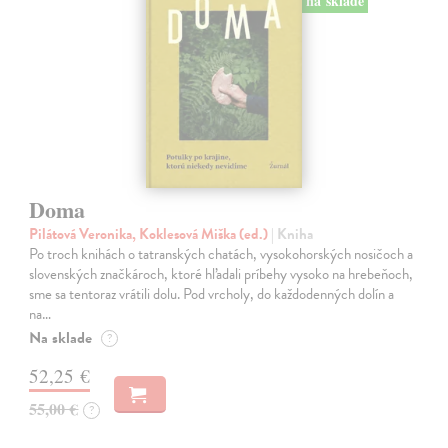
na sklade
Doma
Pilátová Veronika, Koklesová Miška (ed.)
| Kniha
Po troch knihách o tatranských chatách, vysokohorských nosičoch a
slovenských značkároch, ktoré hľadali príbehy vysoko na hrebeňoch,
sme sa tentoraz vrátili dolu. Pod vrcholy, do každodenných dolín a
na…
Na sklade
?
52,25 €
55,00 €
?