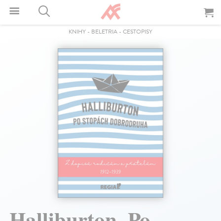
KNIHY
-
BELETRIA
-
CESTOPISY
Halliburton. Po