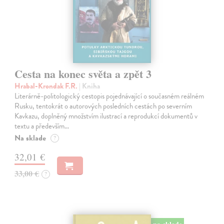
Cesta na konec světa a zpět 3
Hrabal-Krondak F.R.
| Kniha
Literárně-politologický cestopis pojednávající o současném reálném
Rusku, tentokrát o autorových posledních cestách po severním
Kavkazu, doplněný množstvím ilustrací a reprodukcí dokumentů v
textu a především…
Na sklade
?
32,01 €
33,00 €
?