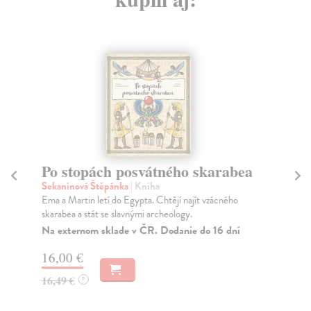
Po stopách posvátného skarabea
P
pa
Sekaninová Štěpánka
| Kniha
Ema a Martin letí do Egypta. Chtějí najít vzácného
Šm
skarabea a stát se slavnými archeology.
Kni
výs
Na externom sklade v ČR. Dodanie do 16 dní
Za
16,00 €
43
16,49 €
?
44