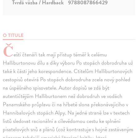
Tvrdá väzba / Hardback
9788087866429
O TITULE
Č
eští čtenáři tak mají přístup téměř k celému
Halliburtonovu dílu a díky výboru Po stopách dobrodruha už
také k části jeho korespondence. Ctitelům Halliburtonových
cestopisů otevírá Po stopách dobrodruha zcela nový pohled
na úspěšného spisovatele. Autor dopisů se zdá být
autentičtějším Halliburtonem než dobrodruh ve vodách
Panamského průplavu či na hřbetě slona překonávajícího v
Hannibalových stopách Alpy. Na jedné straně lze v textech
listů sledovat racionální a cílevědomou cestu ke splnění
pisatelových snů a plánů (což kontrastuje s hojně zastávaným
názorem tehdejší americké literární kritiky, která