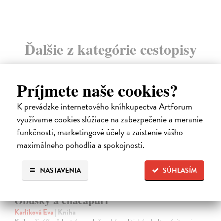
Ďalšie z kategórie cestopisy
Príjmete naše cookies?
na sklade
K prevádzke internetového kníhkupectva Artforum
novinka
využívame cookies slúžiace na zabezpečenie a meranie
funkčnosti, marketingové účely a zaistenie vášho
maximálneho pohodlia a spokojnosti.
NASTAVENIA
SÚHLASÍM
Obušky a chačapuri
Karlíková Eva
| Kniha