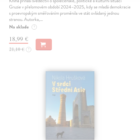
Kniha přináší svědectví o společenské, politické a kulturní situaci
Gruzie v přelomovém období 2024–2025, kdy se mladá demokracie
s proevropským směřováním proměnila ve stát ovládaný jednou
stranou. Autorka,…
Na sklade
?
18,99 €
21,10 €
?