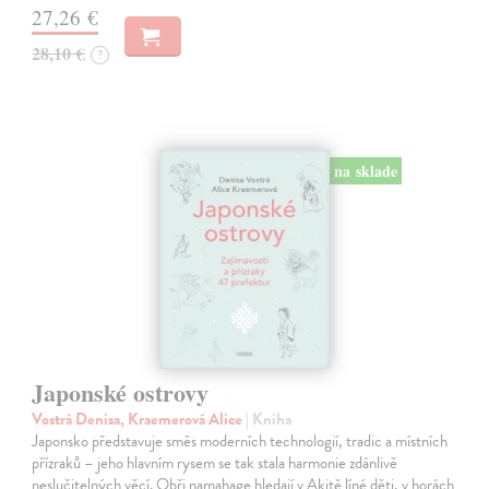
27,26 €
28,10 €
?
na sklade
Japonské ostrovy
Vostrá Denisa, Kraemerová Alice
| Kniha
Japonsko představuje směs moderních technologií, tradic a místních
přízraků – jeho hlavním rysem se tak stala harmonie zdánlivě
neslučitelných věcí. Obři namahage hledají v Akitě líné děti, v horách