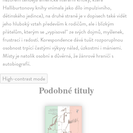
Halliburtonovy knihy vnímala jako dílo impulzivního,
dětinského jedince), na druhé straně je v dopisech také vidět
jeho hluboký vztah především k rodičům, ale i blízkým
přátelům, kterým se „vypisoval“ ze svých dojmů, myšlenek,
frustrací i radostí. Korespondence dává tušit rozporuplnou
osobnost trpící častými výkyvy nálad, úzkostmi i mániemi.
Místy je natolik osobní a důvěrná, že žánrově hraničí s
autobiografií.
High-contrast mode
Podobné tituly