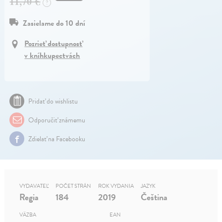
11,70 €
?
Zasielame do 10 dní
Pozrieť dostupnosť
v kníhkupectvách
Pridať do wishlistu
Odporučiť známemu
Zdielať na Facebooku
VYDAVATEĽ
POČET STRÁN
ROK VYDANIA
JAZYK
Regia
184
2019
Čeština
VÄZBA
EAN