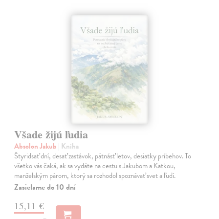
Všade žijú ľudia
Absolon Jakub
| Kniha
Štyridsať dní, desať zastávok, pätnásť letov, desiatky príbehov. To
všetko vás čaká, ak sa vydáte na cestu s Jakubom a Katkou,
manželským párom, ktorý sa rozhodol spoznávať svet a ľudí.
Zasielame do 10 dní
15,11 €