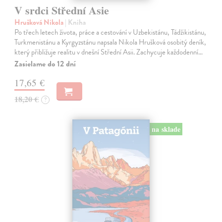
V srdci Střední Asie
Hrušková Nikola
| Kniha
Po třech letech života, práce a cestování v Uzbekistánu, Tádžikistánu,
Turkmenistánu a Kyrgyzstánu napsala Nikola Hrušková osobitý deník,
který přibližuje realitu v dnešní Střední Asii. Zachycuje každodenní…
Zasielame do 12 dní
17,65 €
18,20 €
?
na sklade