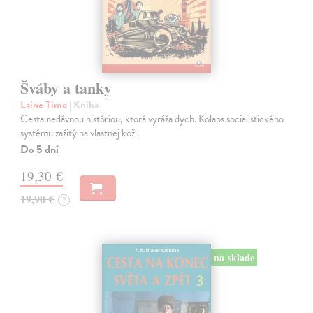
Šváby a tanky
Laine Timo
| Kniha
Cesta nedávnou históriou, ktorá vyráža dych. Kolaps socialistického
systému zažitý na vlastnej koži.
Do 5 dní
19,30 €
19,90 €
?
na sklade