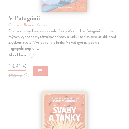
V Patagónii
Chatwin Bruce
| Kniha
Chatwin sa vydáva na dobrodružnú púť do srdca Patagónie – zeme
mýtov, vyhnancov, zázrakov prírody a ľudí, ktorí sa sem utiahli pred
zvyškom sveta. Výsledkom je kniha V?Patagónii, jeden z
najpopulárnejších…
Na sklade
?
18,91 €
19,90 €
?