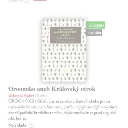
?
na sklade
novinka
Oroonoko aneb Královský otrok
Behnová Aphra
| Kniha
OROONOKO (1688), bizarní barokní příběh afrického prince
uvrženého do otroctví v Surinamu, patří k nejvýznamnějším textům z
období počátků britského románu, bývá označován za první anglické
dílo, které…
Na sklade
?