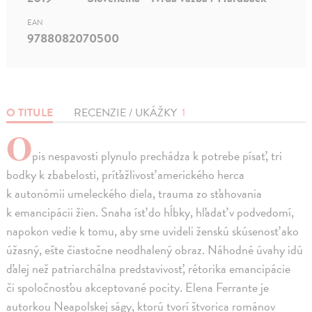
EAN
9788082070500
O TITULE
RECENZIE / UKÁŽKY
1
O
pis nespavosti plynulo prechádza k potrebe písať, tri
bodky k zbabelosti, príťažlivosť amerického herca
k autonómii umeleckého diela, trauma zo sťahovania
k emancipácii žien. Snaha ísť do hĺbky, hľadať v podvedomí,
napokon vedie k tomu, aby sme uvideli ženskú skúsenosť ako
úžasný, ešte čiastočne neodhalený obraz. Náhodné úvahy idú
ďalej než patriarchálna predstavivosť, rétorika emancipácie
či spoločnosťou akceptované pocity. Elena Ferrante je
autorkou Neapolskej ságy, ktorú tvorí štvorica románov