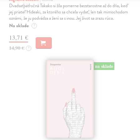
Dvadsaťpäťročná Takako si žila pomerne bezstarostne až do dňa, keď
jej priateľ Hideaki, za ktorého sa chcela vydať, len tak mimochodom
oznámi, že ju podvádza a žení sa s inou. Jej život sa zrazu rúca.
Na sklade
?
13,71 €
14,90 €
?
na sklade