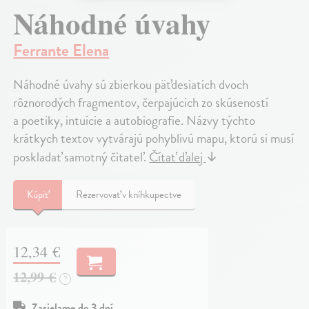
Náhodné úvahy
Ferrante Elena
Náhodné úvahy sú zbierkou päťdesiatich dvoch
rôznorodých fragmentov, čerpajúcich zo skúseností
a poetiky, intuície a autobiografie. Názvy týchto
krátkych textov vytvárajú pohyblivú mapu, ktorú si musí
poskladať samotný čitateľ.
Čítať ďalej
↓
Kúpiť
Rezervovať v kníhkupectve
12,34 €
12,99 €
?
Zasielame do 3 dní