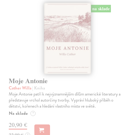
na sklade
Moje Antonie
Cather Willa
| Kniha
Moje Antonie patří k nejvýznamnějším dílům americké literatury a
představuje vrchol autorčiny tvorby. Vypráví hluboký příběh o
dětství, kořenech a hledání vlastního místa ve světě.
Na sklade
?
20,90 €
22,00 €