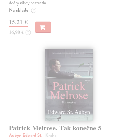
dcéry nikdy nestretla.
Na sklade
?
15,21 €
16,90 €
?
Patrick Melrose. Tak konečne 5
Aubyn Edward St.
| Kniha