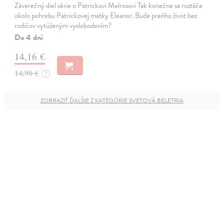
Záverečný diel série o Patrickovi Melrosovi Tak konečne sa roztáča
okolo pohrebu Patrickovej matky Eleanor. Bude preňho život bez
rodičov vytúženým vyslobodením?
Do 4 dní
14,16 €
14,90 €
?
ZOBRAZIŤ ĎALŠIE Z KATEGÓRIE SVETOVÁ BELETRIA