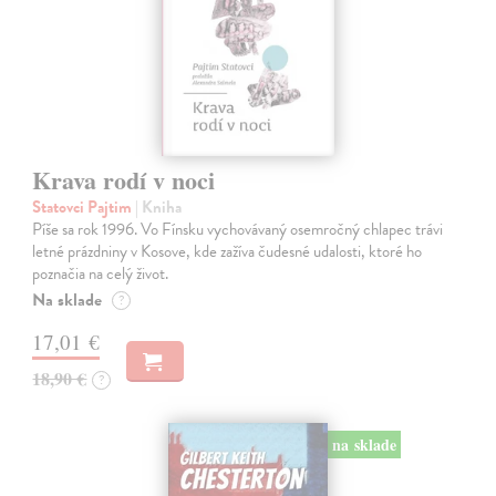
Krava rodí v noci
Statovci Pajtim
| Kniha
Píše sa rok 1996. Vo Fínsku vychovávaný osemročný chlapec trávi
letné prázdniny v Kosove, kde zažíva čudesné udalosti, ktoré ho
poznačia na celý život.
Na sklade
?
17,01 €
18,90 €
?
na sklade