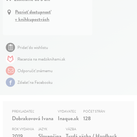
Pozrieť dostupnosť
v kníhkupectvách
Pridať do wishlistu
Recenzia na medziknihami.sk
Odporučiť známemu
Zdielať na Facebooku
PREKLADATEĽ
VYDAVATEĽ
POČET STRÁN
Dobrakovová Ivana
Inaque.sk
128
ROK VYDANIA
JAZYK
VÄZBA
2019
Slovenčina
Tvrdá väzba / Hardback