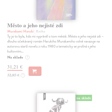
Město a jeho nejisté zdi
Murakami Haruki
| Kniha
Ty jsi to byla, kdo mi vyprávěl o tom městě. Město a jeho nejisté zdi –
dlouho očekávaný román Harukiho Murakamiho volně navazuje na
autorovu starší novelu z roku 1980 a tematicky se prolíná s jeho
kultovním…
Na sklade
?
31,21 €
32,85 €
?
na sklade