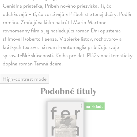
Geniálna priateľka, Príbeh nového priezviska, Tí, čo
odchádzajú – tí, čo zostávajú a Príbeh stratenej dcéry. Podľa
románu Zraňujúca láska nakrútil Mario Martone
rovnomenný film a jej nasledujúci román Dni opustenia
sfilmoval Roberto Faenza. V zbierke listov, rozhovorov a
krátkych textov s názvom Frantumaglia približuje svoje
spisovateľské skúsenosti. Kniha pre deti Pláž v noci tematicky
dopĺňa román Temná dcéra.
High-contrast mode
Podobné tituly
na sklade