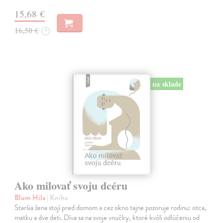
15,68 €
16,50 €
?
na sklade
Ako milovať svoju dcéru
Blum Hila
| Kniha
Staršia žena stojí pred domom a cez okno tajne pozoruje rodinu: otca,
matku a dve deti. Díva sa na svoje vnučky, ktoré kvôli odlúčeniu od