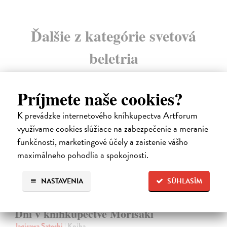
Ďalšie z kategórie svetová
beletria
na sklade
Príjmete naše cookies?
novinka
K prevádzke internetového kníhkupectva Artforum
využívame cookies slúžiace na zabezpečenie a meranie
funkčnosti, marketingové účely a zaistenie vášho
maximálneho pohodlia a spokojnosti.
NASTAVENIA
SÚHLASÍM
Dni v kníhkupectve Morisaki
Jagisawa Satoshi
| Kniha