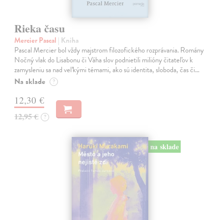
Rieka času
Mercier Pascal
| Kniha
Pascal Mercier bol vždy majstrom filozofického rozprávania. Romány
Nočný vlak do Lisabonu či Váha slov podnietili milióny čitateľov k
zamysleniu sa nad veľkými témami, ako sú identita, sloboda, čas či…
Na sklade
?
12,30 €
12,95 €
?
na sklade