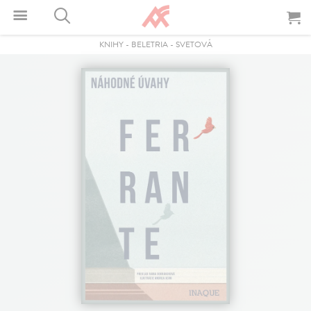
KNIHY
-
BELETRIA
-
SVETOVÁ