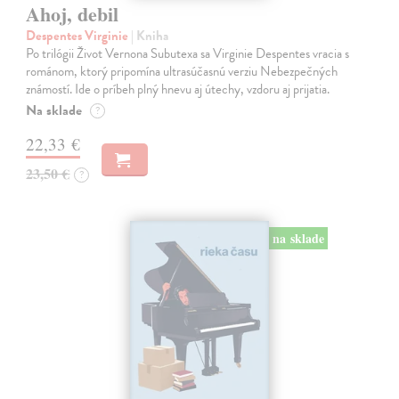
Ahoj, debil
Despentes Virginie
| Kniha
Po trilógii Život Vernona Subutexa sa Virginie Despentes vracia s
románom, ktorý pripomína ultrasúčasnú verziu Nebezpečných
známostí. Ide o príbeh plný hnevu aj útechy, vzdoru aj prijatia.
Na sklade
?
22,33 €
23,50 €
?
na sklade