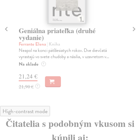
Geniálna priateľka (druhé
Pr
vydanie)
v
Ferrante Elena
| Kniha
Fer
Neapol na konci päťdesiatych rokov. Dve dievčatá
Dru
vyrastajú vo svete chudoby a násilia, v uzavretom v...
Ele
Na sklade
Na
?
21,24 €
23
21,90 €
24
?
High-contrast mode
Čitatelia s podobným vkusom si
kúpili aj: