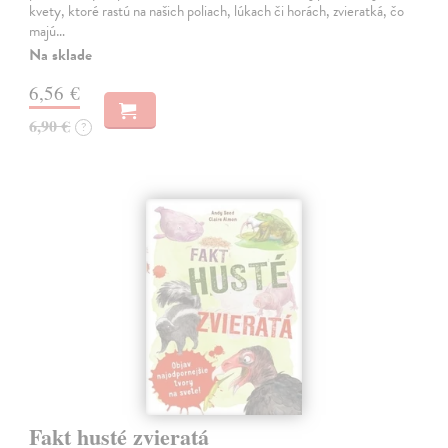
kvety, ktoré rastú na našich poliach, lúkach či horách, zvieratká, čo
majú…
Na sklade
6,56 €
6,90 €
?
Fakt husté zvieratá