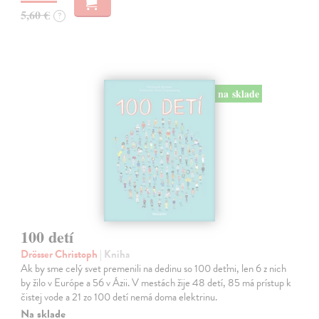
5,60 €
?
na sklade
100 detí
Drösser Christoph
| Kniha
Ak by sme celý svet premenili na dedinu so 100 deťmi, len 6 z nich
by žilo v Európe a 56 v Ázii. V mestách žije 48 detí, 85 má prístup k
čistej vode a 21 zo 100 detí nemá doma elektrinu.
Na sklade