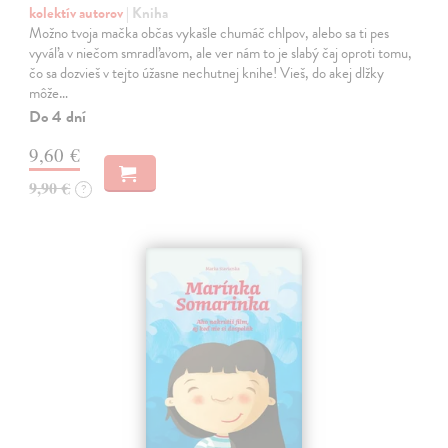
kolektív autorov
| Kniha
Možno tvoja mačka občas vykašle chumáč chlpov, alebo sa ti pes
vyváľa v niečom smradľavom, ale ver nám to je slabý čaj oproti tomu,
čo sa dozvieš v tejto úžasne nechutnej knihe! Vieš, do akej dlžky
môže…
Do 4 dní
9,60 €
9,90 €
?