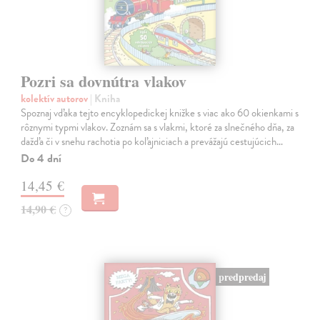
Pozri sa dovnútra vlakov
kolektív autorov
| Kniha
Spoznaj vďaka tejto encyklopedickej knižke s viac ako 60 okienkami s
rôznymi typmi vlakov. Zoznám sa s vlakmi, ktoré za slnečného dňa, za
dažďa či v snehu rachotia po koľajniciach a prevážajú cestujúcich…
Do 4 dní
14,45 €
14,90 €
?
predpredaj