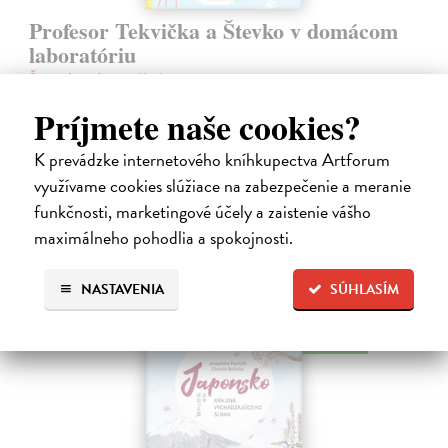
Profesor Tekvička a Števko v domácom
laboratóriu
Šušaníková Ivana
| Kniha
Vedeli ste, že si doma môžete vyrobiť soľné šperky, vlastné jogurty,
Príjmete naše cookies?
recyklovaný papier aj dúhu? Vyskúšajte so svojimi deťmi tridsať
jednoduchých pokusov s bežnými predmetmi a materiálmi.
K prevádzke internetového kníhkupectva Artforum
Na sklade
využívame cookies slúžiace na zabezpečenie a meranie
14,20 €
funkčnosti, marketingové účely a zaistenie vášho
14,95 €
maximálneho pohodlia a spokojnosti.
?
NASTAVENIA
SÚHLASÍM
na sklade