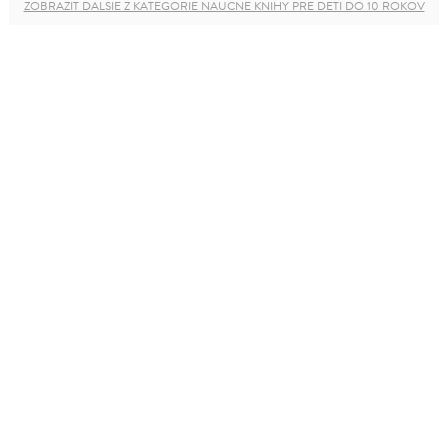
ZOBRAZIŤ ĎALŠIE Z KATEGÓRIE NÁUČNÉ KNIHY PRE DETI DO 10 ROKOV