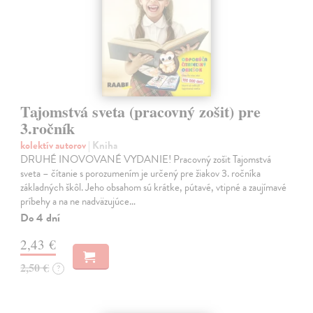
Tajomstvá sveta (pracovný zošit) pre
3.ročník
kolektív autorov
| Kniha
DRUHÉ INOVOVANÉ VYDANIE! Pracovný zošit Tajomstvá
sveta – čítanie s porozumením je určený pre žiakov 3. ročníka
základných škôl. Jeho obsahom sú krátke, pútavé, vtipné a zaujímavé
príbehy a na ne nadväzujúce…
Do 4 dní
2,43 €
2,50 €
?