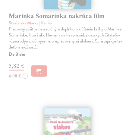
Marínka Somarinka nakrúca film
Staviarska Marka
| Kniha
Pracovný zošit je netradičným doplnkom k čítaniu knihy o Marínke
Somarinke, ktorá ako hlavná hrdinka sprevádza detských čitateľov
rôznorodými, dômyselne prepracovanými úlohami. Sprístupňuje tak
deťom možnosť…
Do 3 dní
5,82 €
6,00 €
?