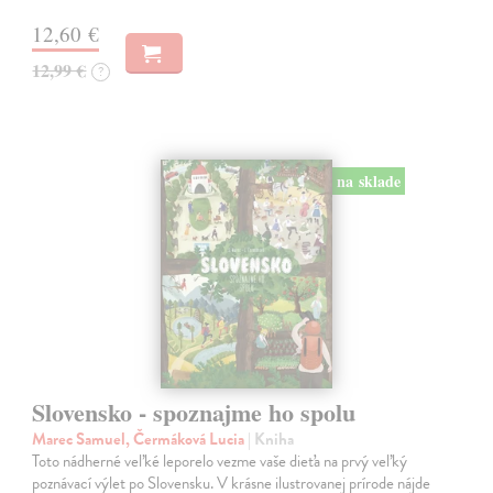
12,60 €
12,99 €
?
na sklade
Slovensko - spoznajme ho spolu
Marec Samuel, Čermáková Lucia
| Kniha
Toto nádherné veľké leporelo vezme vaše dieťa na prvý veľký
poznávací výlet po Slovensku. V krásne ilustrovanej prírode nájde