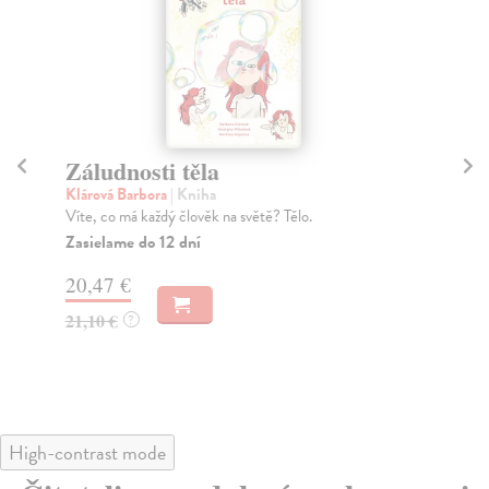
Záludnosti těla
Sv
Klárová Barbora
| Kniha
Ste
Víte, co má každý člověk na světě? Tělo.
S e
jed
Zasielame do 12 dní
Do
20,47 €
13
21,10 €
?
14
High-contrast mode