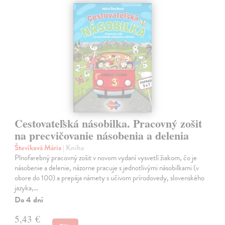
Cestovateľská násobilka. Pracovný zošit
na precvičovanie násobenia a delenia
Števíková Mária
| Kniha
Plnofarebný pracovný zošit v novom vydaní vysvetlí žiakom, čo je
násobenie a delenie, názorne pracuje s jednotlivými násobilkami (v
obore do 100) a prepája námety s učivom prírodovedy, slovenského
jazyka,…
Do 4 dní
5,43 €