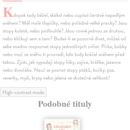
K
dopak tady běžel, skákal nebo cupital čerstvě napadlým
sněhem? Měl malé tlapičky, nebo pořádně velké pracky? Jsou
stopy kulaté, nebo podlouhlé? Jdou rovně jednou za druhou,
nebo kličkují sem a tam? Budeš-li se pozorně dívat, můžeš od
sebe snadno rozpoznat stopy jednotlivých zvířat. Pírka, bobky
nebo moč ve sněhu ti prozradí, kdo tudy kráčel sněhem před
tebou. Zjisti, jak vypadají stopy lišky, zajíce, králíka, jezevce
nebo divočáka. Nauč se poznat stopy ptáků, kočky, psa,
veverky, myši, krysy nebo jelena ve skutečné velikosti!
High-contrast mode
Podobné tituly