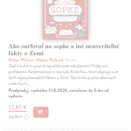
Ako surfovať na sopke a iné neuveriteľné
fakty o Zemi
Potter William, Watson Richard
| Kniha
Zbaľ si kufre a vyraz za najväčším dobrodružstvom! Pridaj sa k
profesorovi Katzensteinovi a morčaťu Krištofovi, ktorí objavujú svet
tých najzaujímavejších faktov o Zemi. Táto kniha je plná zábavných
vedeckých…
Predpredaj, vychádza 11.8.2026, zasielame do 5 dní od
vydania
12,67 €
14,90 €
?