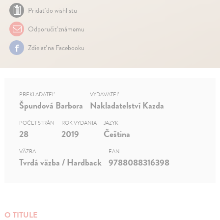
Pridať do wishlistu
Odporučiť známemu
Zdielať na Facebooku
PREKLADATEĽ
VYDAVATEĽ
Špundová Barbora
Nakladatelství Kazda
POČET STRÁN
ROK VYDANIA
JAZYK
28
2019
Čeština
VÄZBA
EAN
Tvrdá väzba / Hardback
9788088316398
O TITULE