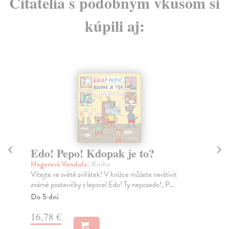
Čitatelia s podobným vkusom si
kúpili aj:
Edo! Pepo! Kdopak je to?
L
Hegerová Vendula
| Kniha
Eng
Vítejte ve světě zvířátek! V knížce můžete navštívit
V p
známé postavičky z leporel Edo! Ty neposedo!, P...
poz
Do 5 dní
Za
16,78 €
14