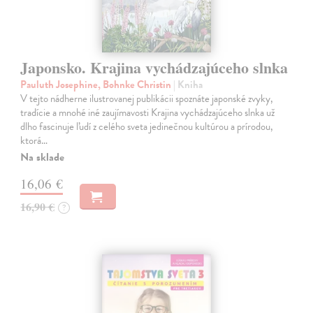
Japonsko. Krajina vychádzajúceho slnka
Pauluth Josephine, Bohnke Christin
| Kniha
V tejto nádherne ilustrovanej publikácii spoznáte japonské zvyky,
tradície a mnohé iné zaujímavosti Krajina vychádzajúceho slnka už
dlho fascinuje ľudí z celého sveta jedinečnou kultúrou a prírodou,
ktorá…
Na sklade
16,06 €
16,90 €
?