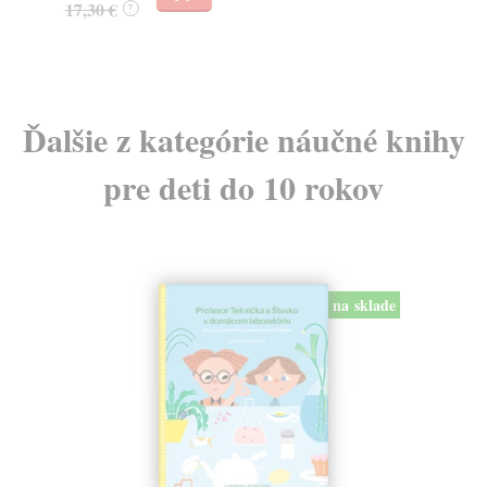
17,30 €
15
?
Ďalšie z kategórie náučné knihy
pre deti do 10 rokov
na sklade