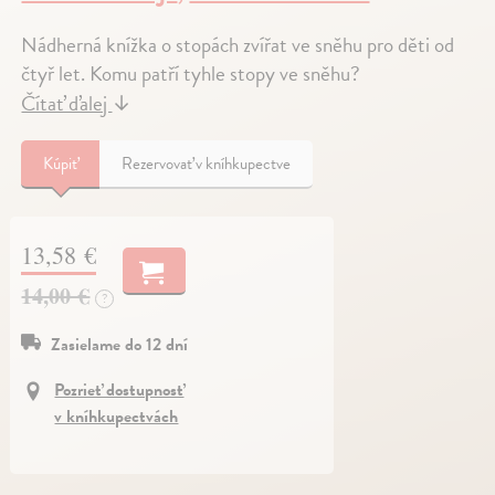
Nádherná knížka o stopách zvířat ve sněhu pro děti od
čtyř let. Komu patří tyhle stopy ve sněhu?
Čítať ďalej
↓
Kúpiť
Rezervovať v kníhkupectve
13,58 €
14,00 €
?
Zasielame do 12 dní
Pozrieť dostupnosť
v kníhkupectvách