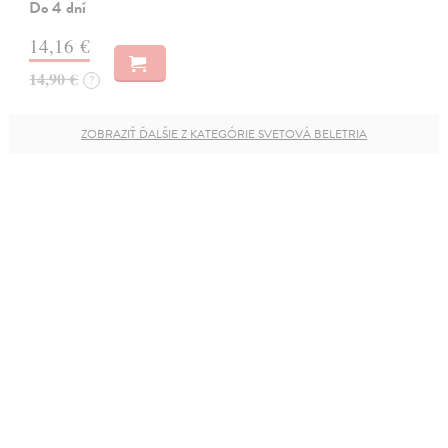
Do 4 dní
14,16 €
14,90 €
?
ZOBRAZIŤ ĎALŠIE Z KATEGÓRIE SVETOVÁ BELETRIA