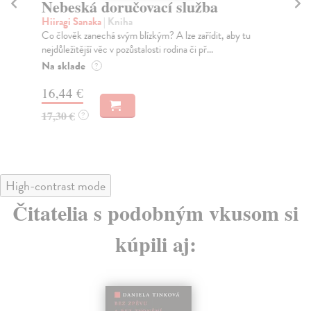
Nebeská doručovací služba
N
Hiiragi Sanaka
| Kniha
Bat
Co člověk zanechá svým blízkým? A lze zařídit, aby tu
Kon
nejdůležitější věc v pozůstalosti rodina či př...
vta
Na sklade
Na
?
16,44 €
15
17,30 €
15
?
High-contrast mode
Čitatelia s podobným vkusom si
kúpili aj: