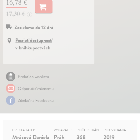
16,78 €
17,30 €
?
Zasielame do 12 dní
Pozrieť dostupnosť
v kníhkupectvách
Pridať do wishlistu
Odporučiť známemu
Zdielať na Facebooku
PREKLADATEĽ
VYDAVATEĽ
POČET STRÁN
ROK VYDANIA
Mrázová Daniela
Práh
368
2019