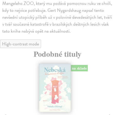
Mengeleho ZOO, který mu podává pomocnou ruku ve chvíli,
kdy to nejvíce potřebuje. Gert Nygardshaug napsal tento
nevšední utopický příběh už v polovině devadesátých let, tváří
v tvář současné katastrofě v brazilských deštných lesích však
tato kniha nabývá opět na aktuálnosti.
High-contrast mode
Podobné tituly
na sklade