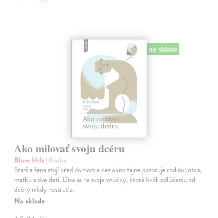
na sklade
Ako milovať svoju dcéru
Blum Hila
| Kniha
Staršia žena stojí pred domom a cez okno tajne pozoruje rodinu: otca,
matku a dve deti. Díva sa na svoje vnučky, ktoré kvôli odlúčeniu od
dcéry nikdy nestretla.
Na sklade