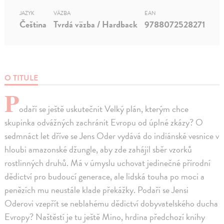
JAZYK
VÄZBA
EAN
Čeština
Tvrdá väzba / Hardback
9788072528271
O TITULE
P
odaří se ještě uskutečnit Velký plán, kterým chce
skupinka odvážných zachránit Evropu od úplné zkázy? O
sedmnáct let dříve se Jens Oder vydává do indiánské vesnice v
hloubi amazonské džungle, aby zde zahájil sběr vzorků
rostlinných druhů. Má v úmyslu uchovat jedinečné přírodní
dědictví pro budoucí generace, ale lidská touha po moci a
penězích mu neustále klade překážky. Podaří se Jensi
Oderovi vzepřít se neblahému dědictví dobyvatelského ducha
Evropy? Naštěstí je tu ještě Mino, hrdina předchozí knihy