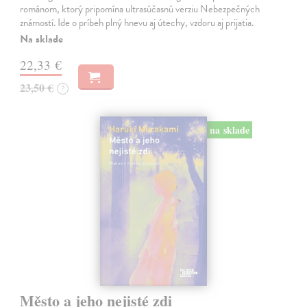
románom, ktorý pripomína ultrasúčasnú verziu Nebezpečných
známostí. Ide o príbeh plný hnevu aj útechy, vzdoru aj prijatia.
Na sklade
22,33 €
23,50 €
?
na sklade
Město a jeho nejisté zdi