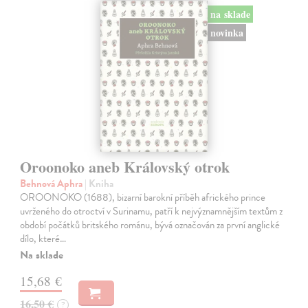
na sklade
novinka
Oroonoko aneb Královský otrok
Behnová Aphra
| Kniha
OROONOKO (1688), bizarní barokní příběh afrického prince
uvrženého do otroctví v Surinamu, patří k nejvýznamnějším textům z
období počátků britského románu, bývá označován za první anglické
dílo, které…
Na sklade
15,68 €
16,50 €
?