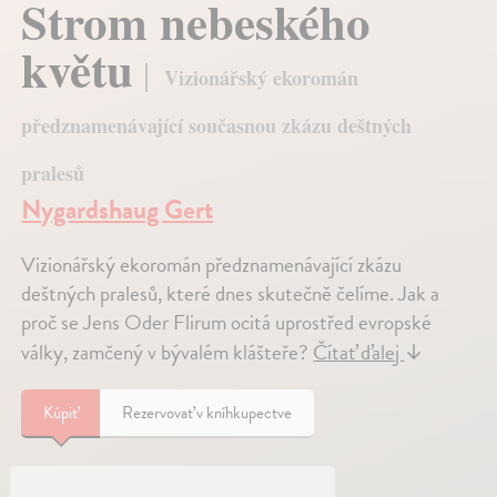
Strom nebeského
květu
Vizionářský ekoromán
předznamenávající současnou zkázu deštných
pralesů
Nygardshaug Gert
Vizionářský ekoromán předznamenávající zkázu
deštných pralesů, které dnes skutečně čelíme. Jak a
proč se Jens Oder Flirum ocitá uprostřed evropské
války, zamčený v bývalém klášteře?
Čítať ďalej
↓
Kúpiť
Rezervovať v kníhkupectve