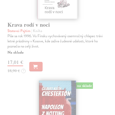
Krava rodí v noci
Statovci Pajtim
| Kniha
Píše sa rok 1996. Vo Fínsku vychovávaný osemročný chlapec trávi
letné prázdniny v Kosove, kde zažíva čudesné udalosti, ktoré ho
poznačia na celý život.
Na sklade
17,01 €
18,90 €
?
na sklade