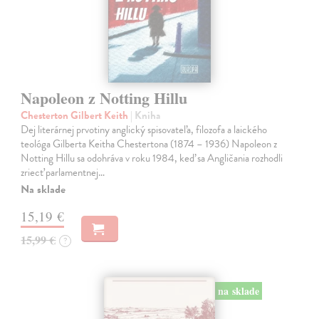
Napoleon z Notting Hillu
Chesterton Gilbert Keith
| Kniha
Dej literárnej prvotiny anglický spisovateľa, filozofa a laického
teológa Gilberta Keitha Chestertona (1874 – 1936) Napoleon z
Notting Hillu sa odohráva v roku 1984, keď sa Angličania rozhodli
zriecť parlamentnej…
Na sklade
15,19 €
15,99 €
?
na sklade