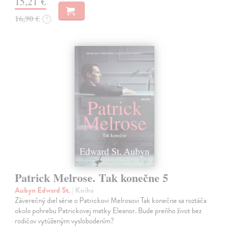
15,21 €
16,90 €
?
Patrick Melrose. Tak konečne 5
Aubyn Edward St.
| Kniha
Záverečný diel série o Patrickovi Melrosovi Tak konečne sa roztáča
okolo pohrebu Patrickovej matky Eleanor. Bude preňho život bez
rodičov vytúženým vyslobodením?