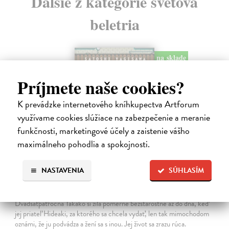
Ďalšie z kategórie svetová
beletria
na sklade
novinka
Príjmete naše cookies?
K prevádzke internetového kníhkupectva Artforum
využívame cookies slúžiace na zabezpečenie a meranie
funkčnosti, marketingové účely a zaistenie vášho
maximálneho pohodlia a spokojnosti.
NASTAVENIA
SÚHLASÍM
Dni v kníhkupectve Morisaki
Jagisawa Satoshi
| Kniha
Dvadsaťpäťročná Takako si žila pomerne bezstarostne až do dňa, keď
jej priateľ Hideaki, za ktorého sa chcela vydať, len tak mimochodom
oznámi, že ju podvádza a žení sa s inou. Jej život sa zrazu rúca.