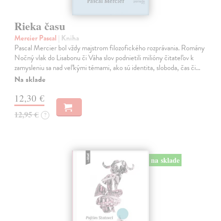
Rieka času
Mercier Pascal
| Kniha
Pascal Mercier bol vždy majstrom filozofického rozprávania. Romány
Nočný vlak do Lisabonu či Váha slov podnietili milióny čitateľov k
zamysleniu sa nad veľkými témami, ako sú identita, sloboda, čas či…
Na sklade
12,30 €
12,95 €
?
na sklade