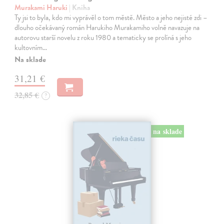
Murakami Haruki
| Kniha
Ty jsi to byla, kdo mi vyprávěl o tom městě. Město a jeho nejisté zdi –
dlouho očekávaný román Harukiho Murakamiho volně navazuje na
autorovu starší novelu z roku 1980 a tematicky se prolíná s jeho
kultovním…
Na sklade
31,21 €
32,85 €
?
na sklade