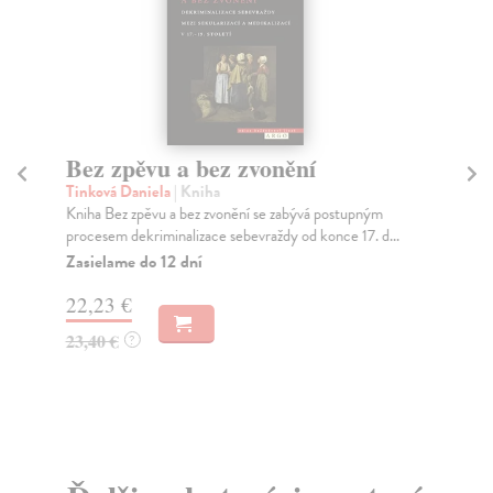
Bez zpěvu a bez zvonění
Ta
Tinková Daniela
| Kniha
Ho
Kniha Bez zpěvu a bez zvonění se zabývá postupným
Ve 
procesem dekriminalizace sebevraždy od konce 17. d...
pop
Zasielame do 12 dní
Za
22,23 €
13
23,40 €
14
?