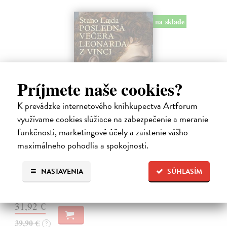
na sklade
Príjmete naše cookies?
K prevádzke internetového kníhkupectva Artforum
využívame cookies slúžiace na zabezpečenie a meranie
Posledná večera Leonarda z Vinci
funkčnosti, marketingové účely a zaistenie vášho
Lajda Stano
| Kniha
maximálneho pohodlia a spokojnosti.
Stano Lajda je súčasný slovenský maliar, ktorý niekoľko rokov
systematicky pracoval na rekonštrukcii ikonickej Poslednej večere,
čo ho inšpirovalo k napísaniu tejto knihy. Odkrýva pred nami silné i
NASTAVENIA
SÚHLASÍM
slabé…
Na sklade
31,92 €
39,90 €
?