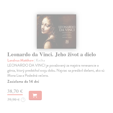
Leonardo da Vinci. Jeho život a dielo
Landrus Matthew
| Kniha
LEONARDO DA VINCI je považovaný za majstra renesancie a
génia, ktorý predstihol svoju dobu. Najviac sa preslávil dielami, ako sú
Mona Lisa a Posledná večera.
Zasielame do 14 dní
38,70 €
39,90 €
?