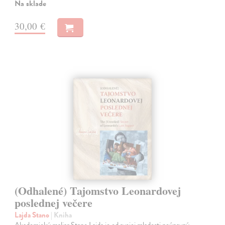
Na sklade
30,00 €
(Odhalené) Tajomstvo Leonardovej
poslednej večere
Lajda Stano
| Kniha
Akademický maliar Stano Lajda je od svojej mladosti neúnavný