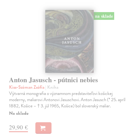
na sklade
Anton Jasusch - pútnici nebies
Kiss-Széman Zsófia
| Kniha
Výtvarná monografia o významnom predstaviteľovi košickej
moderny, maliarovi Antonovi Jasuschovi. Anton Jasusch (* 25. apríl
1882, Košice – † 3. júl 1965, Košice) bol slovenský maliar.
Na sklade
29,90 €