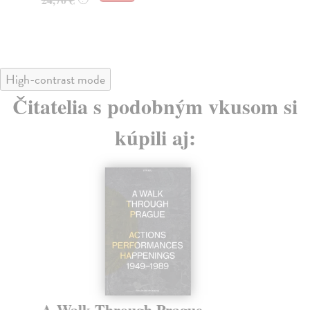
High-contrast mode
Čitatelia s podobným vkusom si
kúpili aj:
A Walk Through Prague
Ji