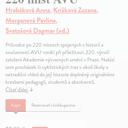
Hrabáková Anna
,
Krišková Zuzana
,
Morganová Pavlína
,
Svatošová Dagmar (ed.)
Průvodce po 220 místech spojených s historií a
současností AVU vznikl při příležitosti 220. výročí
založení Akademie výtvarných umění v Praze. Nabízí
osm procházek či cyklistických tras v okolí školy a
netradiční vhled do její historie doplněný originálními
kresbami pedagogů, studentů a absolventů.
Čítať ďalej
↓
Kúpiť
Rezervovať v kníhkupectve