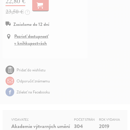
22,80 €
23,50 €
?
Zasielame do 12 dní
Pozrieť dostupnosť
v kníhkupectvách
Pridať do wishlistu
Odporučiť známemu
Zdielať na Facebooku
VYDAVATEĽ
POČET STRÁN
ROK VYDANIA
Akademie výtvarných umění
304
2019