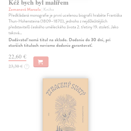
Kéž bych byl malířem
Zemanová Marcela
| Kniha
Předkládaná monografie je první ucelenou biografií hraběte Františka
Thun-Hohensteina (1809–1870), jednoho z nejdůležitějších
představitelů českého uměleckého života 2. třetiny 19. století. Jako
taková…
Dodávateľ nemá titul na sklade. Dodanie do 30 dní, pri
starších tituloch nevieme dodanie garantovať.
22,60 €
23,30 €
?