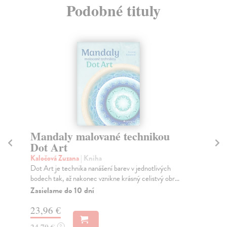
Podobné tituly
Mandaly malované technikou
K
Dot Art
Ma
Aut
Kaločová Zuzana
| Kniha
mal
Dot Art je technika nanášení barev v jednotlivých
bodech tak, až nakonec vznikne krásný celistvý obr...
Na
Zasielame do 10 dní
31
23,96 €
32
24,70 €
?