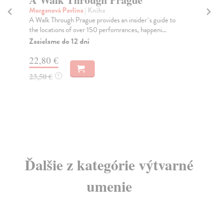
ne
Morganová Pavlína
| Kniha
H
A Walk Through Prague provides an insider´s guide to
the locations of over 150 perfomrances, happeni...
Mo
Zasielame do 12 dní
Nej
vyž
22,80 €
Do
dní
23,50 €
?
gar
6,
7,
Ďalšie z kategórie výtvarné
umenie