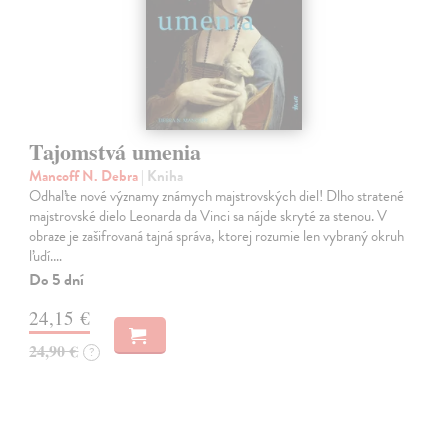
Tajomstvá umenia
Mancoff N. Debra
| Kniha
Odhaľte nové významy známych majstrovských diel! Dlho stratené
majstrovské dielo Leonarda da Vinci sa nájde skryté za stenou. V
obraze je zašifrovaná tajná správa, ktorej rozumie len vybraný okruh
ľudí.…
Do 5 dní
24,15 €
24,90 €
?