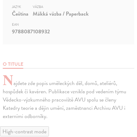
JAZYK
VÄZBA
Čeština
Mäkká väzba / Paperback
EAN
9788087108932
O TITULE
N
ajdete zde popis uměleckých děl, domů, ateliérů,
hospůdek či kaváren. Publikace vznikla pod vedením týmu
Vědecko-výzkumného pracoviště AVU spolu se členy
Katedry teorie a dějin umění, zaměstnanci Archivu AVU i
externími odborníky.
High-contrast mode