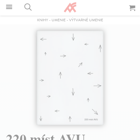
KNIHY
-
UMENIE
-
VÝTVARNÉ UMENIE
220 míst AVU