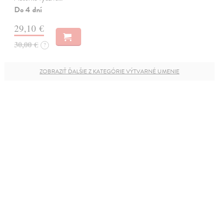
Do 4 dní
29,10 €
30,00 €
?
ZOBRAZIŤ ĎALŠIE Z KATEGÓRIE VÝTVARNÉ UMENIE