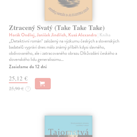
Ztracený Svatý (Take Take Take)
Horák Ondřej, Janíček Jindřich, Kusá Alexandra
| Kniha
„Detektivní román“ založený na výzkumu českých a slovenských
badatelů vypráví dnes málo známý příběh kdysi slavného,
obdivovaného, ale i zatracovaného obrazu Díkůvzdání českého a
slovenského lidu generalissimu…
Zasielame do 12 dní
25,12 €
25,90 €
?