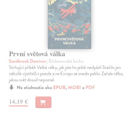
První světová válka
Sandbrook Dominic
| Elektronická kniha
Strhující příběh Velké války, jak jste ho ještě neslyšeli Stačilo jen
několik výstřelů z pistole a na Evropu se sneslo peklo. Začala válka,
jakou svět dosud nepoznal.
Na stiahnutie ako
EPUB
,
MOBI
a
PDF
14,19 €