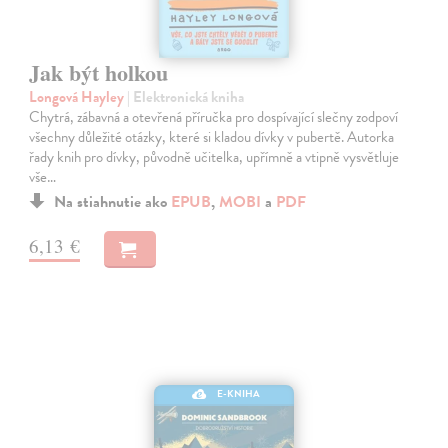
Jak být holkou
Longová Hayley
| Elektronická kniha
Chytrá, zábavná a otevřená příručka pro dospívající slečny zodpoví
všechny důležité otázky, které si kladou dívky v pubertě. Autorka
řady knih pro dívky, původně učitelka, upřímně a vtipně vysvětluje
vše…
Na stiahnutie ako
EPUB
,
MOBI
a
PDF
6,13 €
E-KNIHA