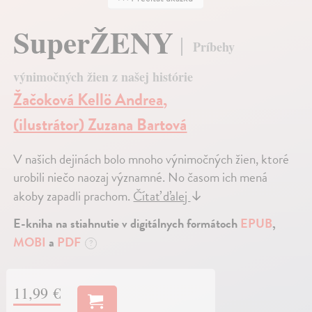
SuperŽENY
Príbehy
výnimočných žien z našej histórie
Žačoková Kellö Andrea
,
(ilustrátor) Zuzana Bartová
V našich dejinách bolo mnoho výnimočných žien, ktoré
urobili niečo naozaj významné. No časom ich mená
akoby zapadli prachom.
Čítať ďalej
↓
E-kniha na stiahnutie v digitálnych formátoch
EPUB
,
MOBI
a
PDF
?
11,99 €