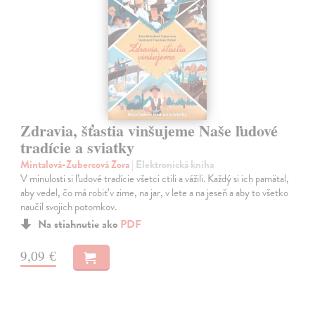
Zdravia, šťastia vinšujeme Naše ľudové
tradície a sviatky
Mintalová-Zubercová Zora
| Elektronická kniha
V minulosti si ľudové tradície všetci ctili a vážili. Každý si ich pamätal,
aby vedel, čo má robiť v zime, na jar, v lete a na jeseň a aby to všetko
naučil svojich potomkov.
Na stiahnutie ako
PDF
9,09 €