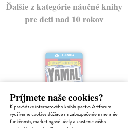
Ďalšie z kategórie náučné knihy
pre deti nad 10 rokov
E-KNIHA
Príjmete naše cookies?
K prevádzke internetového kníhkupectva Artforum
využívame cookies slúžiace na zabezpečenie a meranie
Yamal je macher!
funkčnosti, marketingové účely a zaistenie vášho
Mugford Simon
| Elektronická kniha