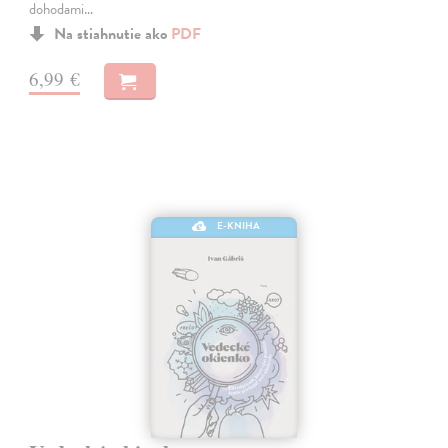
dohodami…
Na stiahnutie ako
PDF
6,99 €
E-KNIHA