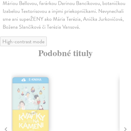
Máriou Bellovou, farárkou Darinou Bancíkovou, botaničkou
Izabelou Textorisovou a inými priekopníčkami. Nevynechali
sme ani superŽENY ako Mária Terézia, Anička Jurkovičová,
Božena Slančíková či Terézia Vansová.
High-contrast mode
Podobné tituly
E-KNIHA