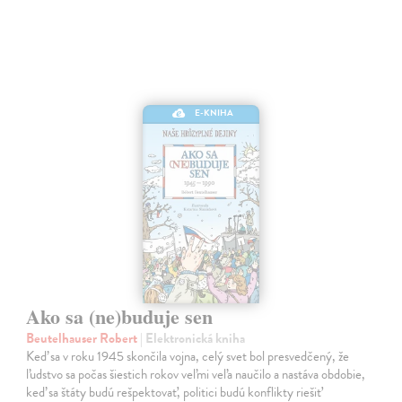
E-KNIHA
Ako sa (ne)buduje sen
Beutelhauser Robert
| Elektronická kniha
Keď sa v roku 1945 skončila vojna, celý svet bol presvedčený, že
ľudstvo sa počas šiestich rokov veľmi veľa naučilo a nastáva obdobie,
keď sa štáty budú rešpektovať, politici budú konflikty riešiť