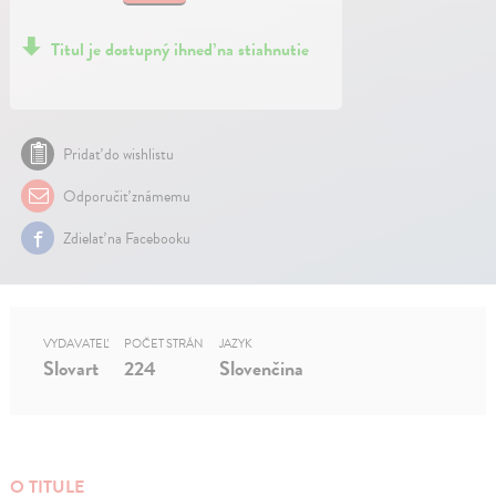
Titul je dostupný ihneď na stiahnutie
Pridať do wishlistu
Odporučiť známemu
Zdielať na Facebooku
VYDAVATEĽ
POČET STRÁN
JAZYK
Slovart
224
Slovenčina
O TITULE