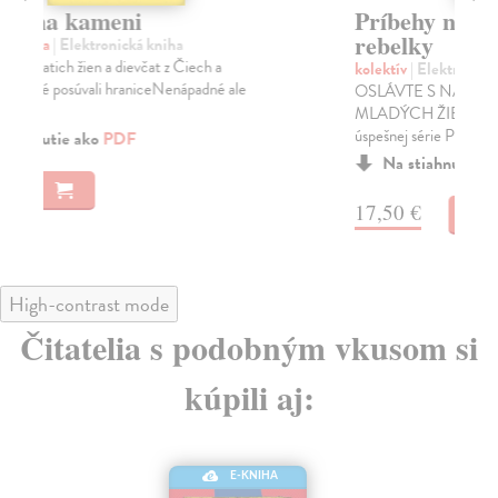
Príbehy na dobrú noc pre
V
rebelky
Gáb
Hor
kolektív
| Elektronická kniha
pla
OSLÁVTE S NAMI ĎALŠIU GENERÁCIU
MLADÝCH ŽIEN, KTORÉ MENIA SVET! Tretí diel
úspešnej série Príbehy na...
Na stiahnutie ako
PDF
11
17,50 €
High-contrast mode
Čitatelia s podobným vkusom si
kúpili aj: