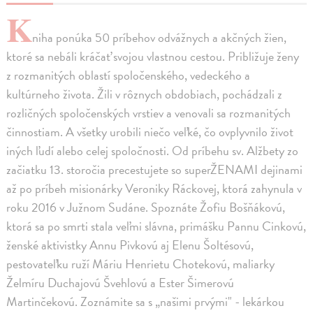
K
niha ponúka 50 príbehov odvážnych a akčných žien,
ktoré sa nebáli kráčať svojou vlastnou cestou. Približuje ženy
z rozmanitých oblastí spoločenského, vedeckého a
kultúrneho života. Žili v rôznych obdobiach, pochádzali z
rozličných spoločenských vrstiev a venovali sa rozmanitých
činnostiam. A všetky urobili niečo veľké, čo ovplyvnilo život
iných ľudí alebo celej spoločnosti. Od príbehu sv. Alžbety zo
začiatku 13. storočia precestujete so superŽENAMI dejinami
až po príbeh misionárky Veroniky Ráckovej, ktorá zahynula v
roku 2016 v Južnom Sudáne. Spoznáte Žofiu Bošňákovú,
ktorá sa po smrti stala veľmi slávna, primášku Pannu Cinkovú,
ženské aktivistky Annu Pivkovú aj Elenu Šoltésovú,
pestovateľku ruží Máriu Henrietu Chotekovú, maliarky
Želmíru Duchajovú Švehlovú a Ester Šimerovú
Martinčekovú. Zoznámite sa s „našimi prvými" - lekárkou