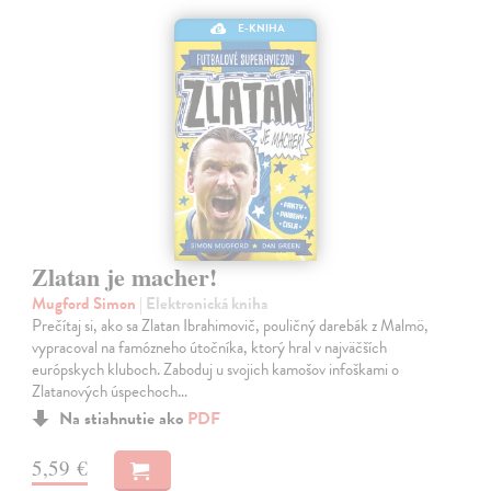
E-KNIHA
Zlatan je macher!
Mugford Simon
| Elektronická kniha
Prečítaj si, ako sa Zlatan Ibrahimovič, pouličný darebák z Malmö,
vypracoval na famózneho útočníka, ktorý hral v najväčších
európskych kluboch. Zaboduj u svojich kamošov infoškami o
Zlatanových úspechoch…
Na stiahnutie ako
PDF
5,59 €