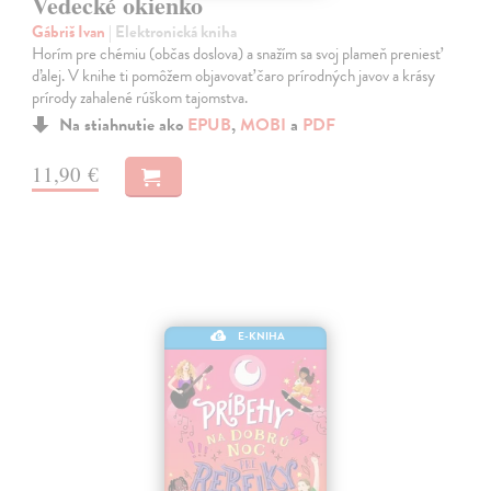
Vedecké okienko
Gábriš Ivan
| Elektronická kniha
Horím pre chémiu (občas doslova) a snažím sa svoj plameň preniesť
ďalej. V knihe ti pomôžem objavovať čaro prírodných javov a krásy
prírody zahalené rúškom tajomstva.
Na stiahnutie ako
EPUB
,
MOBI
a
PDF
11,90 €
E-KNIHA