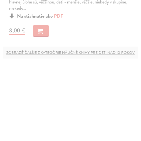
hlavnej úlohe sú, väčšinou, deti - menšie, väčšie, niekedy v skupine,
niekedy…
Na stiahnutie ako
PDF
8,00 €
ZOBRAZIŤ ĎALŠIE Z KATEGÓRIE NÁUČNÉ KNIHY PRE DETI NAD 10 ROKOV