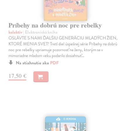
Príbehy na dobrú noc pre rebelky
kolektív
| Elektronická kniha
OSLÁVTE S NAMI ĎALŠIU GENERÁCIU MLADÝCH ŽIEN,
KTORÉ MENIA SVET! Tretí diel úspešnej série Príbehy na dobrú
noc pre rebelky upriamuje pozornosť na ženy, ktorým sa v
mimoriadne mladom veku podarilo dosiahnuť…
Na stiahnutie ako
PDF
17,50 €
E-KNIHA