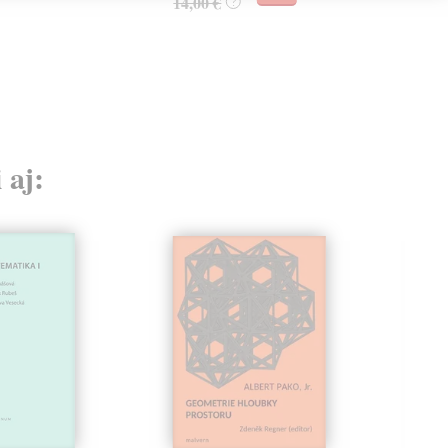
14,00 €
?
 aj: