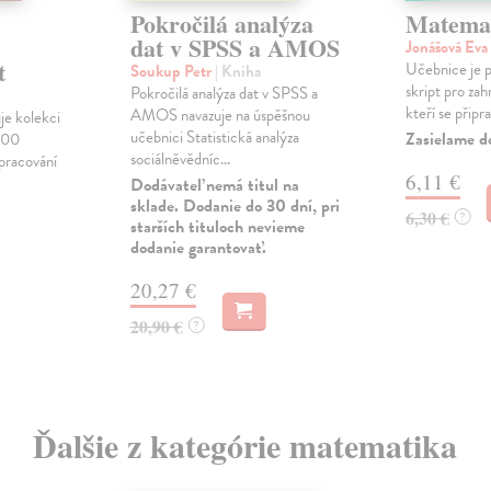
Pokročilá analýza
Matemat
dat v SPSS a AMOS
Jonášová Eva
t
Učebnice je pr
Soukup Petr
| Kniha
skript pro zah
Pokročilá analýza dat v SPSS a
kteří se připra
AMOS navazuje na úspěšnou
e kolekci
učebnici Statistická analýza
Zasielame d
1100
sociálněvědníc...
pracování
6,11 €
Dodávateľ nemá titul na
sklade. Dodanie do 30 dní, pri
6,30 €
?
starších tituloch nevieme
dodanie garantovať.
20,27 €
20,90 €
?
Ďalšie z kategórie matematika