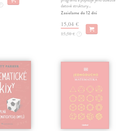
programu a popisuje jeho důležité
?
datové struktury…
Zasielame do 12 dní
15,04 €
15,50 €
?