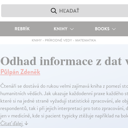
REBRÍK
KNIHY
BOOKS
KNIHY
-
PRÍRODNÉ VEDY
-
MATEMATIKA
Odhad informace z dat 
Půlpán Zdeněk
Čtenáři se dostává do rukou velmi zajímavá kniha z pomezí stoc
humanitních vědách. Jak ukazuje každodenní praxe každého sta
které si na jedné straně vyžadují statistické zpracování, ale ob
respondentů, tak i při jejich interpretaci pro toto zpracování,
jen v medicíně, kde si pacient typicky ztěžuje například na bo
Čítať ďalej
↓