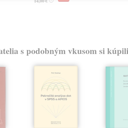
14,00 €
?
atelia s podobným vkusom si kúpili