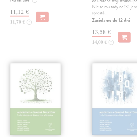
Na sklade
?
co uraženě stojí stranou p
Nic se mu tady nelíbí, je
11,12 €
sprostě…
Zasielame do 12 dní
11,70 €
?
13,58 €
14,00 €
?