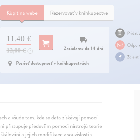
Kúpiť
na webe
Rezervovať v kníhkupectve
Pridať 
11,40 €
Odporu
Zasielame do 14 dní
12,00 €
?
Zdielať
Pozrieť dostupnosť v kníhkupectvách
rech a všude tam, kde se data získávají pomocí
ení přistupuje především pomocí nástrojů teorie
álování a jejich modifikace v souvislosti s