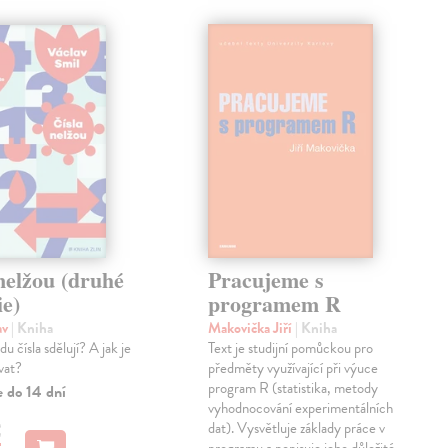
nelžou (druhé
Pracujeme s
ie)
programem R
av
| Kniha
Makovička Jiří
| Kniha
u čísla sdělují? A jak je
Text je studijní pomůckou pro
vat?
předměty využívající při výuce
program R (statistika, metody
e do 14 dní
vyhodnocování experimentálních
€
dat). Vysvětluje základy práce v