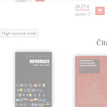
23,40 €
?
20,27 €
20,90 €
?
High-contrast mode
Čit
klade