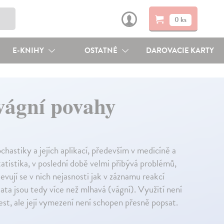
0 ks
E-KNIHY
OSTATNÉ
DAROVACIE KARTY
vágní povahy
hastiky a jejích aplikací, především v medicíně a
tistika, v poslední době velmi přibývá problémů,
jevují se v nich nejasnosti jak v záznamu reakcí
 data jsou tedy více než mlhavá (vágní). Využití není
lest, ale její vymezení není schopen přesně popsat.