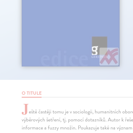
O TITULE
J
eště častěji tomu je v sociologii, humanitních obo
výběrových šetření, tj. pomocí dotazníků. Autor k řeš
informace a fuzzy množin. Poukazuje také na význam šk