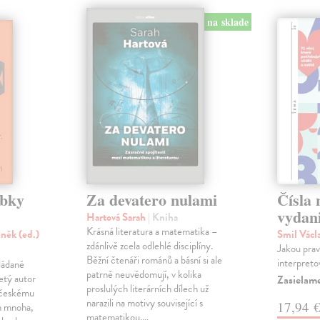
na sklade
ubky
Za devatero nulami
Čísla 
vydan
Hartová Sarah
| Kniha
Krásná literatura a matematika –
něk (ed.)
Smil Václ
zdánlivě zcela odlehlé disciplíny.
Jakou pravd
Běžní čtenáři románů a básní si ale
interpreto
ládané
patrně neuvědomují, v kolika
etý autor
Zasielam
proslulých literárních dílech už
y českému
narazili na motivy související s
17,94 
ch mnoha,
matematikou.…