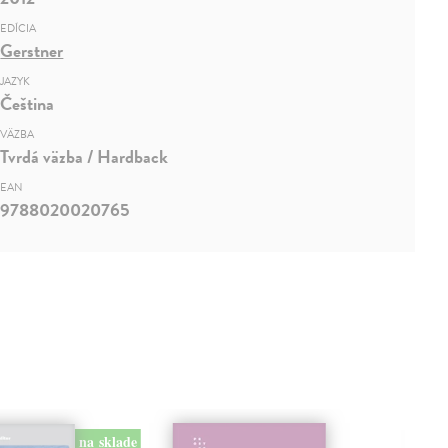
EDÍCIA
Gerstner
JAZYK
Čeština
VÄZBA
Tvrdá väzba / Hardback
EAN
9788020020765
na sklade