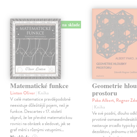
na sklade
Matematické funkce
Geometrie hlo
prostoru
Linton Oliver
| Kniha
V celé matematice pravděpodobně
Pako Albert, Regner Zde
neexistuje důležitější pojem, než je
| Kniha
funkce. Descartes v 17. století
Ve své pozdní, dlouho odk
objevil, že lze převést matematickou
prvotině osmasedmdesátil
rovnici na obrázek a sledovat, jak se
nastavuje zrcadlo typick
graf mění s různými vstupními…
dezolátovi, jednomu z tě