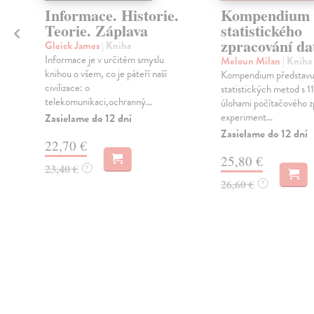
Informace. Historie.
Kompendium
Teorie. Záplava
statistického
zpracování da
Gleick James
| Kniha
Informace je v určitém smyslu
Meloun Milan
| Kniha
knihou o všem, co je páteří naší
Kompendium představuj
civilizace: o
statistických metod s 
telekomunikaci,ochranný...
úlohami počítačového z
experiment...
Zasielame do 12 dní
Zasielame do 12 dní
22,70 €
25,80 €
23,40 €
?
26,60 €
?