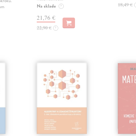
okroku.
18,49 €
Na sklade
nom
?
21,76 €
22,90 €
?