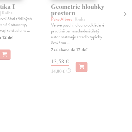
ika I
Geometrie hloubky
Ma
prostoru
| Kniha
Jon
vní částí třídílných
Uče
Pako Albert
| Kniha
raniční studenty,
tříd
Ve své pozdní, dlouho odkládané
vují ke studiu na ...
stud
prvotině osmasedmdesátiletý
stud
autor nastavuje zrcadlo typicky
o 12 dní
českému ...
Zas
Zasielame do 12 dní
8,
13,58 €
8,9
14,00 €
?