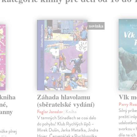
novinka
 kniha
Záhada hlavolamu
Vlk m
né,
(sběratelské vydání)
Parry Ro
panny
Silný príb
Foglar Jaroslav
| Kniha
prežití in
V temných Stínadlech se cosi dalo
udalosťami.
do pohybu! Klub Rychlých šípů –
svorkou v 
Mirek Dušín, Jarka Metelka, Jindra
ižke plnej
dňa na ich
Hojer, Červenáček a Rychlonožka