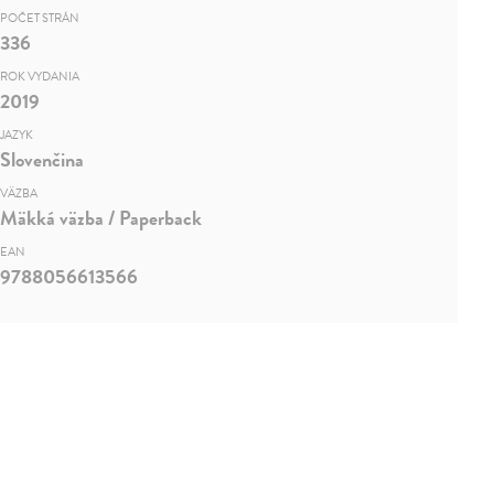
POČET STRÁN
336
ROK VYDANIA
2019
JAZYK
Slovenčina
VÄZBA
Mäkká väzba / Paperback
EAN
9788056613566