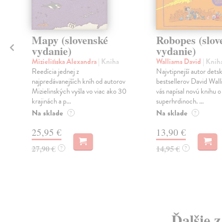
Mapy (slovenské
Robopes (slov
vydanie)
vydanie)
Mizielińska Alexandra
| Kniha
Walliams David
| Knih
Reedícia jednej z
Najvtipnejší autor dets
najpredávanejších kníh od autorov
bestsellerov David Wall
Mizielinských vyšla vo viac ako 30
vás napísal novú knihu o
krajinách a p...
superhrdinoch. ...
Na sklade
Na sklade
?
?
25,95 €
13,90 €
27,90 €
14,95 €
?
?
Ďalšie 