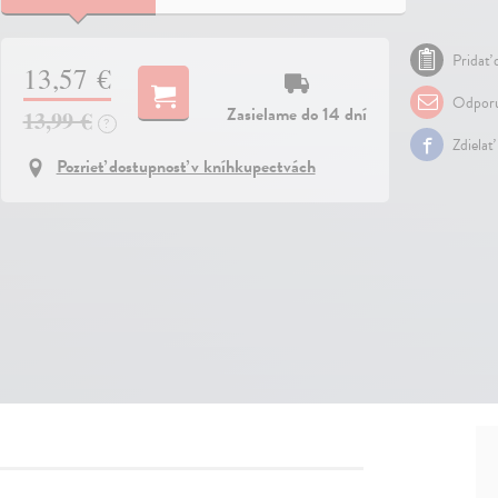
Pridať 
13,57 €
Odporu
Zasielame do 14 dní
13,99 €
?
Zdielať
Pozrieť dostupnosť v kníhkupectvách