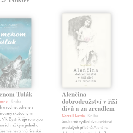
enom Tulák
Alenčina
dobrodružství v říši
sanne
| Kniha
divů a za zrcadlem
eh o rodine, odvahe a
špirovaný skutočnými
Carroll Lewis
| Kniha
 Vlk Bystrík žije so svojou
Souborné vydání dvou světově
horách, až kým jedného
proslulých příběhů Alenčina
 územie nevtrhnú rivalské