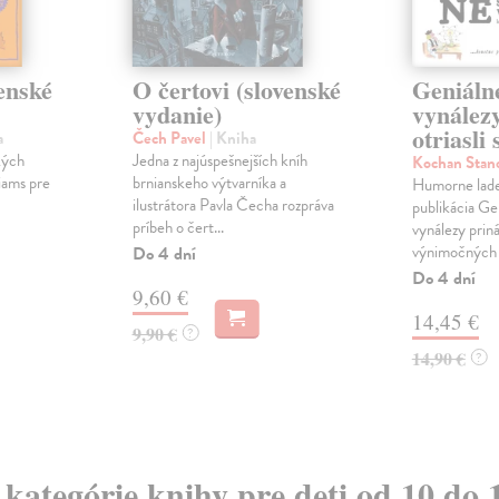
enské
O čertovi (slovenské
Geniáln
vydanie)
vynálezy
otriasli
a
Čech Pavel
| Kniha
kých
Jedna z najúspešnejších kníh
Kochan Stan
iams pre
brnianskeho výtvarníka a
Humorne lade
ilustrátora Pavla Čecha rozpráva
publikácia Ge
príbeh o čert...
vynálezy prin
výnimočných o
Do 4 dní
Do 4 dní
9,60 €
14,45 €
9,90 €
?
14,90 €
?
z kategórie knihy pre deti od 10 do 