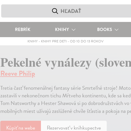
REBRÍK
KNIHY
BOOKS
KNIHY
-
KNIHY PRE DETI
-
OD 10 DO 13 ROKOV
Pekelné vynálezy (slove
Reeve Philip
Tretia časť fenomenálnej fantasy série Smrteľné stroje! Mo
zastavili v nekonečnom tichu Mŕtveho kontinentu, kde sa ke
Tom Natsworthy a Hester Shawová si po dobrodružstvách vo v
mobilných miest užívajú zaslúžené chvíle šťastia a pokoja na 
Kúpiť
na webe
Rezervovať v kníhkupectve