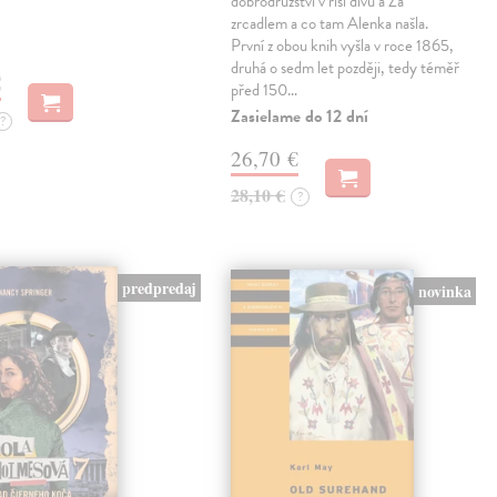
dobrodružství v říši divů a Za
zrcadlem a co tam Alenka našla.
První z obou knih vyšla v roce 1865,
druhá o sedm let později, tedy téměř
€
před 150…
Zasielame do 12 dní
?
26,70 €
28,10 €
?
predpredaj
novinka