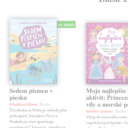
na sklade
Sedem písmen v
Moja najlepšia
piesku
aktivít: Princez
víly a morské 
Hlušíková Marta
| Kniha
Dovolenka na Kréte je niekedy plná
kolektív autorov
| Kniha
prekvapení. Súrodenci Noro a
Vstúp do čarovného sveta
Anabela pri mori spoznávajú
rozprávkových bytostí v kn
svojráznych Chrtovcov, natrafia na