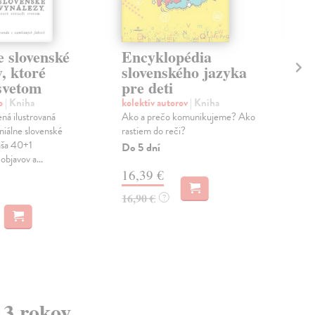
e slovenské
Encyklopédia
Ne
, ktoré
slovenského jazyka
vy
 svetom
pre deti
Tel
Rai
o
| Kniha
kolektív autorov
| Kniha
pop
ná ilustrovaná
Ako a prečo komunikujeme? Ako
Sest
niálne slovenské
rastiem do reči?
nezv
áša 40+1
Do 5 dní
bjavov a...
Na 
16,39 €
12
16,90 €
?
12,
13 rokov