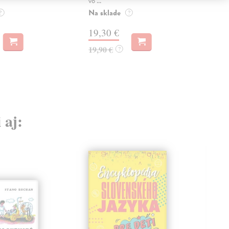
vo ...
14
Na sklade
?
?
14,
19,30 €
19,90 €
?
 aj: