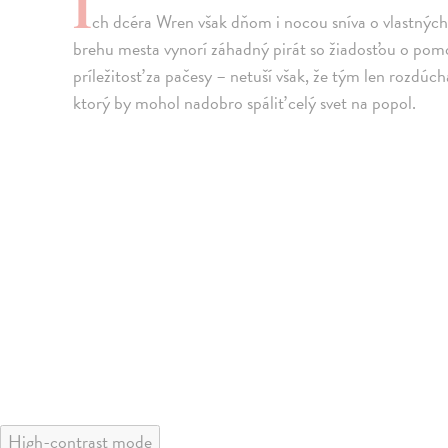
I
ch dcéra Wren však dňom i nocou sníva o vlastných 
brehu mesta vynorí záhadný pirát so žiadosťou o pom
príležitosť za pačesy – netuší však, že tým len rozdú
ktorý by mohol nadobro spáliť celý svet na popol.
High-contrast mode