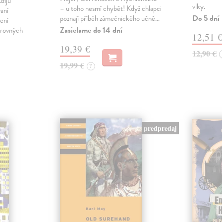
užijú
vlky.
– u toho nesmí chybět! Když chlapci
vaní
Do 5 dní
poznají příběh zámečnického učně…
ení
Zasielame do 14 dní
arovných
12,51 
19,39 €
12,90 €
19,99 €
?
predpredaj