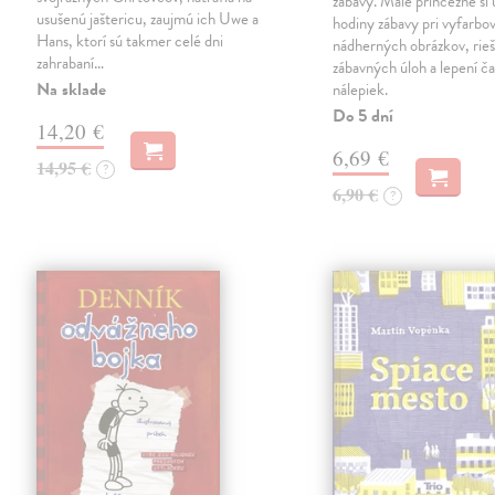
zábavy. Malé princezné si 
usušenú jaštericu, zaujmú ich Uwe a
hodiny zábavy pri vyfarbo
Hans, ktorí sú takmer celé dni
nádherných obrázkov, rieš
zahrabaní…
zábavných úloh a lepení č
Na sklade
nálepiek.
Do 5 dní
14,20 €
6,69 €
14,95 €
?
6,90 €
?