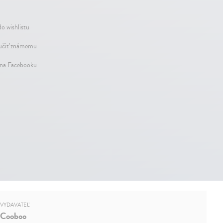
do wishlistu
čiť známemu
 na Facebooku
VYDAVATEĽ
Cooboo