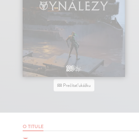
Prečítať ukážku
O TITULE