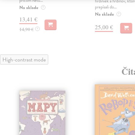
pričom netu...
hrdiniek a hrdinov, kto
prepísali do...
Na sklade
?
Na sklade
?
13,41 €
25,00 €
14,90 €
?
High-contrast mode
Čit