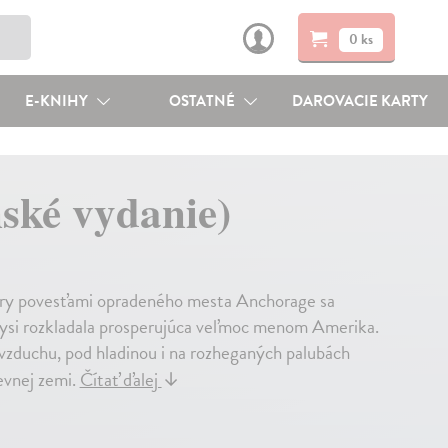
0 ks
E-KNIHY
OSTATNÉ
DAROVACIE KARTY
nské vydanie)
tory povesťami opradeného mesta Anchorage sa
dysi rozkladala prosperujúca veľmoc menom Amerika.
zduchu, pod hladinou i na rozheganých palubách
pevnej zemi.
Čítať ďalej
↓