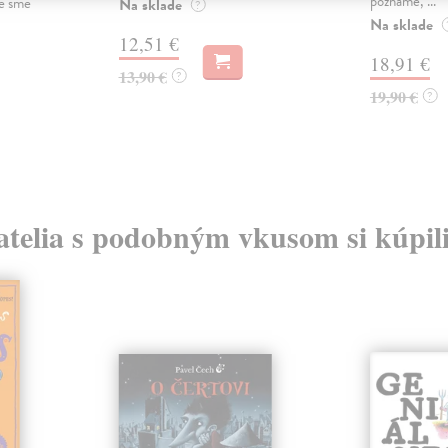
poznáme, ...
ré sme
Na sklade
?
Na sklade
12,51 €
18,91 €
13,90 €
?
19,90 €
?
atelia s podobným vkusom si kúpili