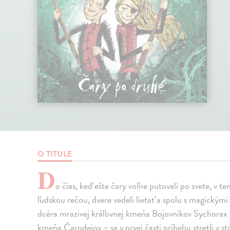
O TITULE
D
o čias, keď ešte čary voľne putovali po svete, v te
ľudskou rečou, dvere vedeli lietať a spolu s magickými
dcéra mrazivej kráľovnej kmeňa Bojovníkov Sychorax
kmeňa Čarodejov – sa v prvej časti príbehu stretli v 