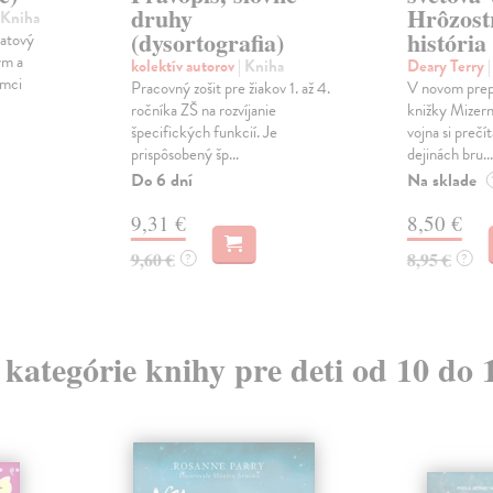
druhy
Hrôzost
 Kniha
(dysortografia)
história
atový
ým a
kolektív autorov
| Kniha
Deary Terry
ámci
Pracovný zošit pre žiakov 1. až 4.
V novom prep
ročníka ZŠ na rozvíjanie
knižky Mizern
špecifických funkcií. Je
vojna si prečí
prispôsobený šp...
dejinách bru...
Do 6 dní
Na sklade
9,31 €
8,50 €
9,60 €
8,95 €
?
?
z kategórie knihy pre deti od 10 do 