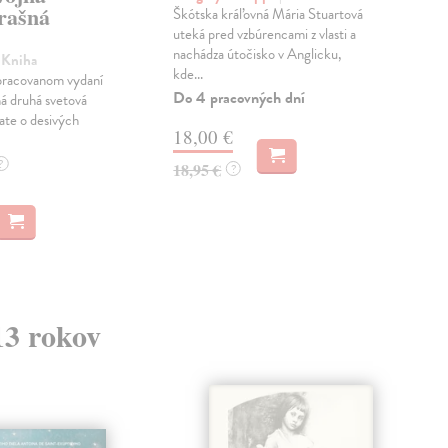
rašná
Škótska kráľovná Mária Stuartová
kni
uteká pred vzbúrencami z vlasti a
Príh
nachádza útočisko v Anglicku,
vybr
| Kniha
kde...
Tali
racovanom vydaní
Do 4 pracovných dní
á druhá svetová
tate o desivých
18,00 €
3,
?
18,95 €
?
13 rokov