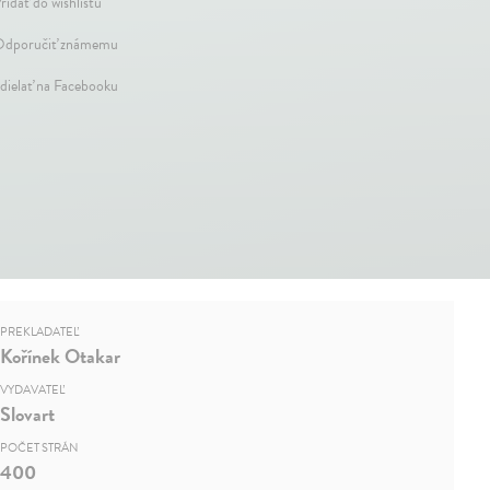
ridať do wishlistu
dporučiť známemu
dielať na Facebooku
PREKLADATEĽ
Kořínek Otakar
VYDAVATEĽ
Slovart
POČET STRÁN
400