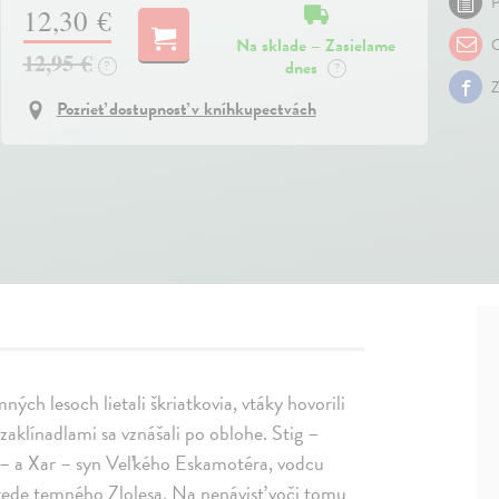
P
12,30 €
Na sklade – Zasielame
O
12,95 €
dnes
?
?
Z
Pozrieť dostupnosť v kníhkupectvách
mných lesoch lietali škriatkovia, vtáky hovorili
 zaklínadlami sa vznášali po oblohe. Stig –
 – a Xar – syn Veľkého Eskamotéra, vodcu
strede temného Zlolesa. Na nenávisť voči tomu