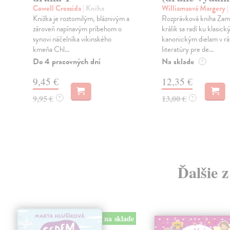
Cowell Cressida
| Kniha
Williamsová Margery
|
Knižka je roztomilým, bláznivým a
Rozprávková kniha Zam
zároveň napínavým príbehom o
králik sa radí ku klasick
synovi náčelníka vikinského
kanonickým dielam v r
kmeňa Chl...
literatúry pre de...
Do 4 pracovných dní
Na sklade
?
9,45 €
12,35 €
9,95 €
13,00 €
?
?
Ďalšie 
na sklade