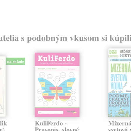
atelia s podobným vkusom si kúpili
na sklade
lik
KuliFerdo -
Mizerná
e)
Pravopis, slovné
svetová 