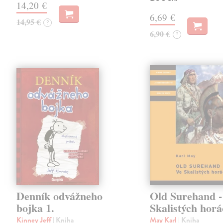
14,20 €
6,69 €
14,95 €
?
6,90 €
?
Denník odvážneho
Old Surehand -
bojka 1.
Skalistých hor
Kinney Jeff
| Kniha
May Karl
| Kniha