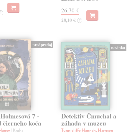
€
26,70 €
?
28,10 €
?
predpredaj
novinka
 Holmesová 7 -
Detektiv Čmuchal a
d čierneho koča
záhada v muzeu
 Nancy
| Kniha
Tunnicliffe Hannah, Harrison