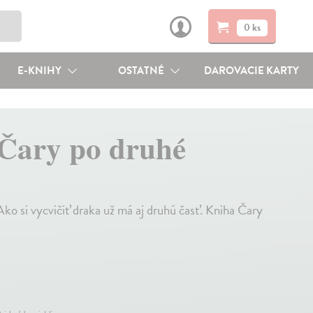
0 ks
E-KNIHY
OSTATNÉ
DAROVACIE KARTY
 Čary po druhé
ko si vycvičiť draka už má aj druhú časť. Kniha Čary