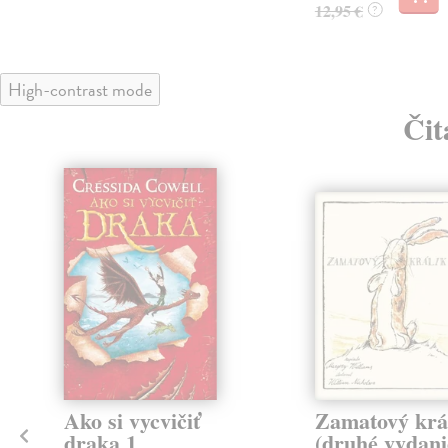
12,95 €
?
High-contrast mode
Čit
klade
Ako si vycvičiť
Zamatový krá
draka 1
(druhé vydani