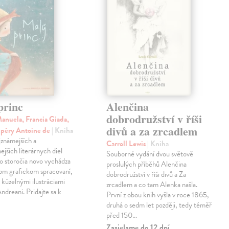
princ
Alenčina
dobrodružství v říši
anuela, Francia Giada,
divů a za zrcadlem
upéry Antoine de
| Kniha
jznámejších a
Carroll Lewis
| Kniha
ejších literárnych diel
Souborné vydání dvou světově
o storočia novo vychádza
proslulých příběhů Alenčina
nom grafickom spracovaní,
dobrodružství v říši divů a Za
kúzelnými ilustráciami
zrcadlem a co tam Alenka našla.
dreani. Pridajte sa k
První z obou knih vyšla v roce 1865,
druhá o sedm let později, tedy téměř
před 150…
Zasielame do 12 dní