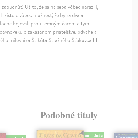
zabudnúť. Už to, že sa na seba vôbec narazili,
 Existuje vôbec možnosť, že by sa dvaja
oločne bojovali proti temným čarom a tým
 dávnoveku o zakázanom priateľstve, odvahe a
ého milovníka Štikúta Strašného Šťukovca III.
Podobné tituly
na sklade