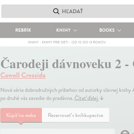
REBRÍK
KNIHY
BOOKS
KNIHY
-
KNIHY PRE DETI
-
OD 10 DO 13 ROKOV
Čarodeji dávnoveku 2 -
Cowell Cressida
Nová séria dobrodružných príbehov od autorky slávnej knihy A
po druhé vás zavedie do pradávna.
Čítať ďalej
↓
Kúpiť
na webe
Rezervovať v kníhkupectve