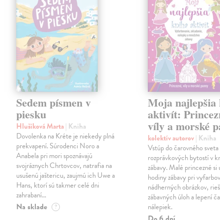
Sedem písmen v
Moja najlepšia
piesku
aktivít: Princez
víly a morské 
Hlušíková Marta
| Kniha
Dovolenka na Kréte je niekedy plná
kolektív autorov
| Kniha
prekvapení. Súrodenci Noro a
Vstúp do čarovného sveta
Anabela pri mori spoznávajú
rozprávkových bytostí v kn
svojráznych Chrtovcov, natrafia na
zábavy. Malé princezné si 
usušenú jaštericu, zaujmú ich Uwe a
hodiny zábavy pri vyfarbo
Hans, ktorí sú takmer celé dni
nádherných obrázkov, rieš
zahrabaní…
zábavných úloh a lepení č
Na sklade
nálepiek.
?
Do 6 dní