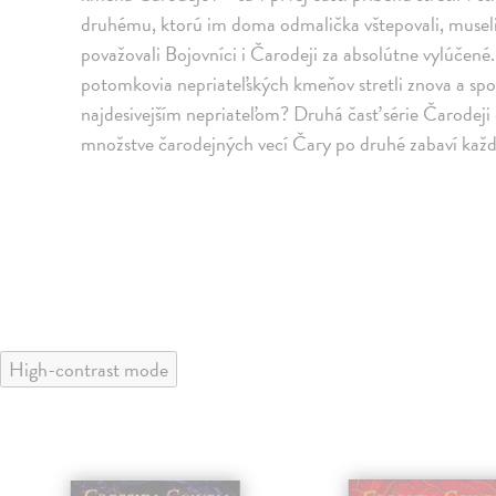
druhému, ktorú im doma odmalička vštepovali, museli 
považovali Bojovníci i Čarodeji za absolútne vylúčené.
potomkovia nepriateľských kmeňov stretli znova a sp
najdesivejším nepriateľom? Druhá časť série Čarodeji
množstve čarodejných vecí Čary po druhé zabaví každ
High-contrast mode
klade