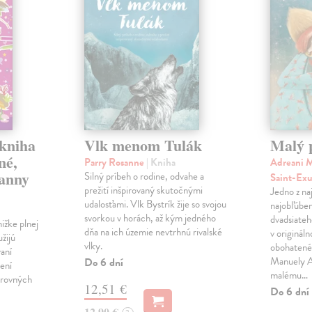
 kniha
Vlk menom Tulák
Malý 
né,
Parry Rosanne
| Kniha
Adreani M
panny
Silný príbeh o rodine, odvahe a
Saint-Ex
prežití inšpirovaný skutočnými
Jedno z na
udalosťami. Vlk Bystrík žije so svojou
najobľúben
svorkou v horách, až kým jedného
dvadsiateh
ižke plnej
dňa na ich územie nevtrhnú rivalské
v originál
užijú
vlky.
obohatené 
vaní
Manuely An
Do 6 dní
ení
malému…
arovných
12,51 €
Do 6 dní
12,90 €