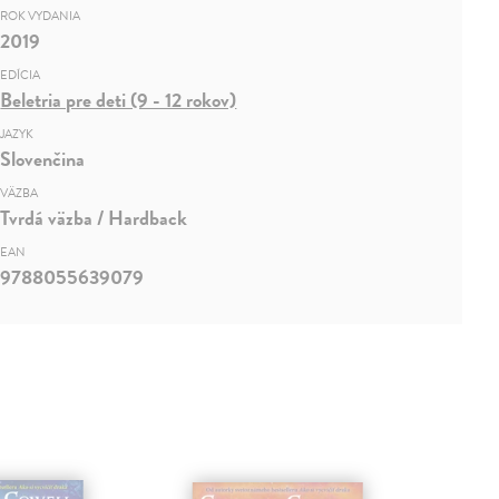
ROK VYDANIA
2019
EDÍCIA
Beletria pre deti (9 - 12 rokov)
JAZYK
Slovenčina
VÄZBA
Tvrdá väzba / Hardback
EAN
9788055639079