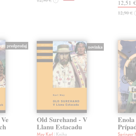
?
12,51 
12,90 €
predpredaj
novinka
 Ve
Old Surehand - V
Enola
ách
Llanu Estacadu
Prípa
May Karl
| Kniha
Springer