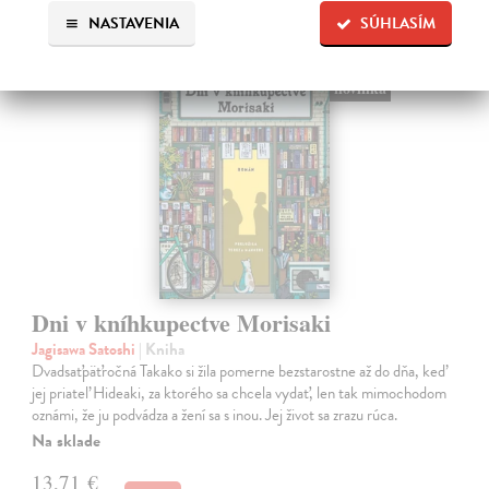
NASTAVENIA
SÚHLASÍM
na sklade
novinka
Dni v kníhkupectve Morisaki
Jagisawa Satoshi
| Kniha
Dvadsaťpäťročná Takako si žila pomerne bezstarostne až do dňa, keď
jej priateľ Hideaki, za ktorého sa chcela vydať, len tak mimochodom
oznámi, že ju podvádza a žení sa s inou. Jej život sa zrazu rúca.
Na sklade
13,71 €