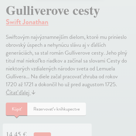
Gulliverove cesty
Swift Jonathan
Swiftovým najvýznamnejším dielom, ktoré mu prinieslo
obrovský úspech a nehynúcu slávu aj v ďalších
generáciách, sa stal román Gulliverove cesty. Jeho plný
titul mal niekoľko riadkov a začínal sa slovami Cesty do
niektorých vzdialených národov sveta od Lemuela
Gullivera... Na diele začal pracovať zhruba od rokov
1720 až 1721 a dokončil ho už pred augustom 1725.
Čítať ďalej
↓
Kúpiť
Rezervovať v kníhkupectve
14,45 €