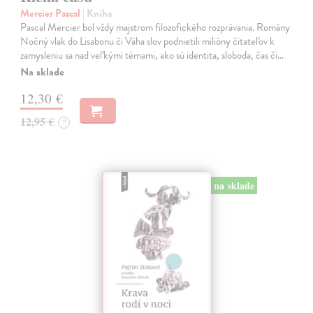
Mercier Pascal
| Kniha
Pascal Mercier bol vždy majstrom filozofického rozprávania. Romány
Nočný vlak do Lisabonu či Váha slov podnietili milióny čitateľov k
zamysleniu sa nad veľkými témami, ako sú identita, sloboda, čas či…
Na sklade
12,30 €
12,95 €
?
na sklade