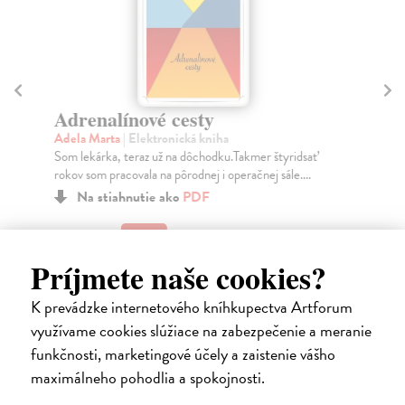
Pi
Gu
Adrenalínové cesty
Mon
Adela Marta
| Elektronická kniha
Pio
Som lekárka, teraz už na dôchodku.Takmer štyridsať
Za
rokov som pracovala na pôrodnej i operačnej sále....
8,
Na stiahnutie ako
PDF
9,
5,00 €
Príjmete naše cookies?
K prevádzke internetového kníhkupectva Artforum
využívame cookies slúžiace na zabezpečenie a meranie
Ďalšie z kategórie svetová
funkčnosti, marketingové účely a zaistenie vášho
maximálneho pohodlia a spokojnosti.
beletria