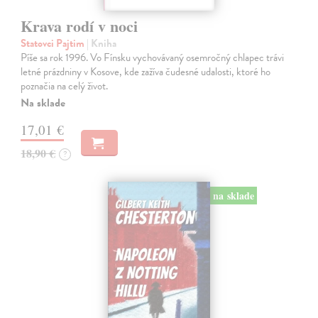
Krava rodí v noci
Statovci Pajtim
| Kniha
Píše sa rok 1996. Vo Fínsku vychovávaný osemročný chlapec trávi
letné prázdniny v Kosove, kde zažíva čudesné udalosti, ktoré ho
poznačia na celý život.
Na sklade
17,01 €
18,90 €
?
na sklade