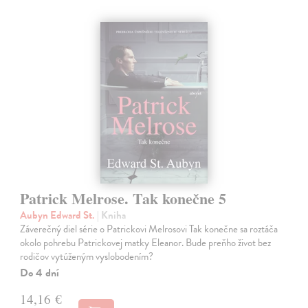
Patrick Melrose. Tak konečne 5
Aubyn Edward St.
| Kniha
Záverečný diel série o Patrickovi Melrosovi Tak konečne sa roztáča
okolo pohrebu Patrickovej matky Eleanor. Bude preňho život bez
rodičov vytúženým vyslobodením?
Do 4 dní
14,16 €