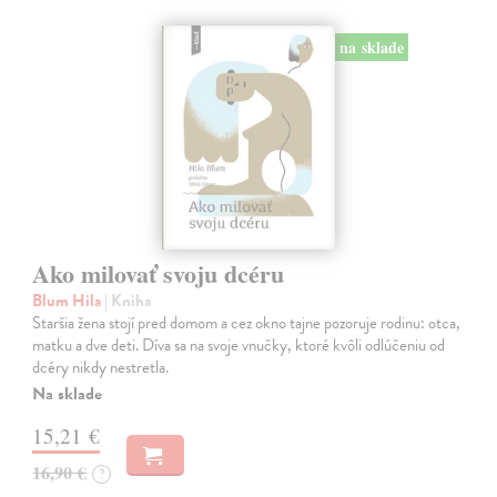
na sklade
Ako milovať svoju dcéru
Blum Hila
| Kniha
Staršia žena stojí pred domom a cez okno tajne pozoruje rodinu: otca,
matku a dve deti. Díva sa na svoje vnučky, ktoré kvôli odlúčeniu od
dcéry nikdy nestretla.
Na sklade
15,21 €
16,90 €
?