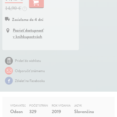
14,90 €
?
Zasielame do 4 dní
Pozrieť dostupnosť
v kníhkupectvách
Pridať do wishlistu
Odporučiť známemu
Zdielať na Facebooku
VYDAVATEĽ
POČET STRÁN
ROK VYDANIA
JAZYK
Odeon
329
2019
Slovenčina