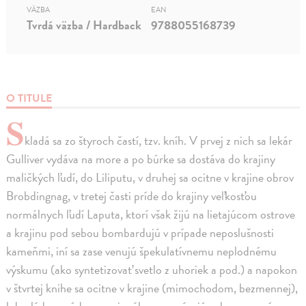
VÄZBA
EAN
Tvrdá väzba / Hardback
9788055168739
O TITULE
S
kladá sa zo štyroch častí, tzv. kníh. V prvej z nich sa lekár
Gulliver vydáva na more a po búrke sa dostáva do krajiny
maličkých ľudí, do Liliputu, v druhej sa ocitne v krajine obrov
Brobdingnag, v tretej časti príde do krajiny veľkosťou
normálnych ľudí Laputa, ktorí však žijú na lietajúcom ostrove
a krajinu pod sebou bombardujú v prípade neposlušnosti
kameňmi, iní sa zase venujú špekulatívnemu neplodnému
výskumu (ako syntetizovať svetlo z uhoriek a pod.) a napokon
v štvrtej knihe sa ocitne v krajine (mimochodom, bezmennej),