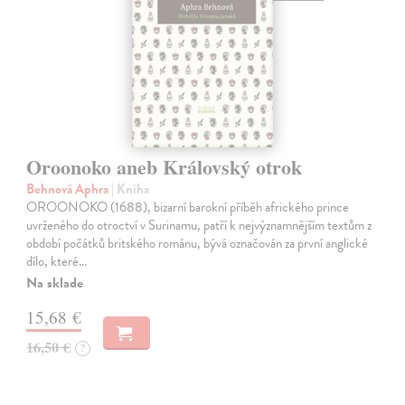
Oroonoko aneb Královský otrok
Behnová Aphra
| Kniha
OROONOKO (1688), bizarní barokní příběh afrického prince
uvrženého do otroctví v Surinamu, patří k nejvýznamnějším textům z
období počátků britského románu, bývá označován za první anglické
dílo, které…
Na sklade
15,68 €
16,50 €
?