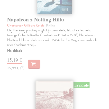
Napoleon z Notting Hillu
Chesterton Gilbert Keith
| Kniha
Dej literárnej prvotiny anglický spisovateľa, filozofa a laického
teológa Gilberta Keitha Chestertona (1874 – 1936) Napoleon z
Notting Hillu sa odohráva v roku 1984, keď sa Angličania rozhodli
zriecť parlamentnej…
Na sklade
15,19 €
15,99 €
?
na sklade