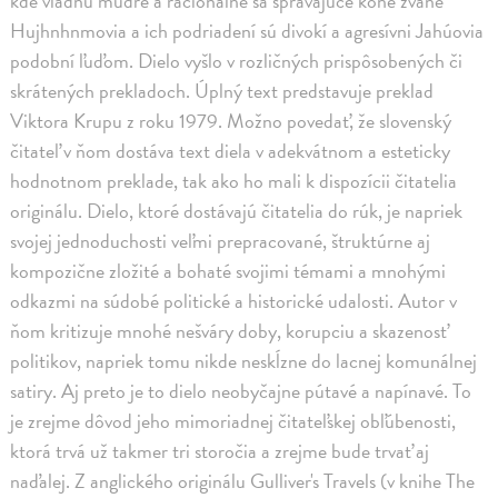
kde vládnu múdre a racionálne sa správajúce kone zvané
Hujhnhnmovia a ich podriadení sú divokí a agresívni Jahúovia
podobní ľuďom. Dielo vyšlo v rozličných prispôsobených či
skrátených prekladoch. Úplný text predstavuje preklad
Viktora Krupu z roku 1979. Možno povedať, že slovenský
čitateľ v ňom dostáva text diela v adekvátnom a esteticky
hodnotnom preklade, tak ako ho mali k dispozícii čitatelia
originálu. Dielo, ktoré dostávajú čitatelia do rúk, je napriek
svojej jednoduchosti veľmi prepracované, štruktúrne aj
kompozične zložité a bohaté svojimi témami a mnohými
odkazmi na súdobé politické a historické udalosti. Autor v
ňom kritizuje mnohé nešváry doby, korupciu a skazenosť
politikov, napriek tomu nikde neskĺzne do lacnej komunálnej
satiry. Aj preto je to dielo neobyčajne pútavé a napínavé. To
je zrejme dôvod jeho mimoriadnej čitateľskej obľúbenosti,
ktorá trvá už takmer tri storočia a zrejme bude trvať aj
naďalej. Z anglického originálu Gulliver's Travels (v knihe The