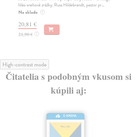
hlási snehové zrážky. Russ Hildebrandt, pastor pr...
vek
Na sklade
Do
?
20,81 €
13
21,90 €
13
?
High-contrast mode
Čitatelia s podobným vkusom si
kúpili aj:
E-KNIHA