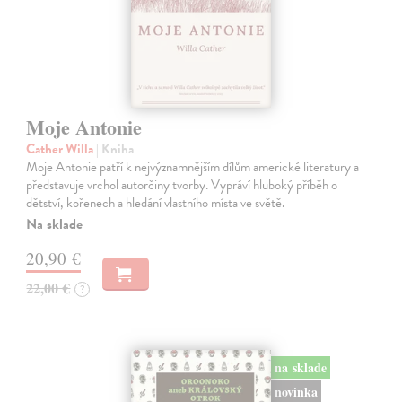
Moje Antonie
Cather Willa
| Kniha
Moje Antonie patří k nejvýznamnějším dílům americké literatury a
představuje vrchol autorčiny tvorby. Vypráví hluboký příběh o
dětství, kořenech a hledání vlastního místa ve světě.
Na sklade
20,90 €
22,00 €
?
na sklade
novinka