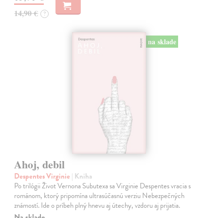
14,90 €
?
na sklade
Ahoj, debil
Despentes Virginie
| Kniha
Po trilógii Život Vernona Subutexa sa Virginie Despentes vracia s
románom, ktorý pripomína ultrasúčasnú verziu Nebezpečných
známostí. Ide o príbeh plný hnevu aj útechy, vzdoru aj prijatia.
Na sklade