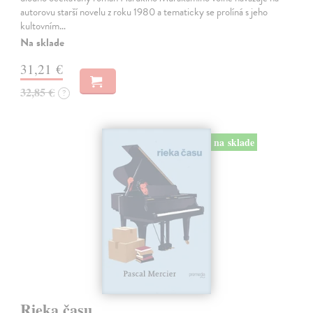
autorovu starší novelu z roku 1980 a tematicky se prolíná s jeho
kultovním…
Na sklade
31,21 €
32,85 €
?
na sklade
Rieka času