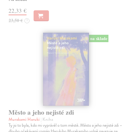
22,33 €
23,50 €
?
na sklade
Město a jeho nejisté zdi
Murakami Haruki
| Kniha
Ty jsi to byla, kdo mi vyprávěl o tom městě. Město a jeho nejisté zdi –
dlouho očekávaný román Harukiho Murakamiho volně navazuje na