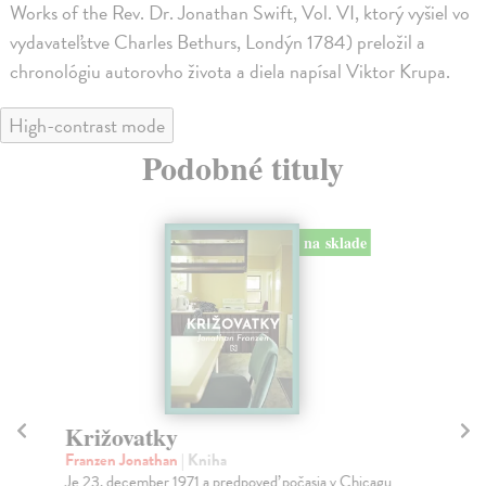
Works of the Rev. Dr. Jonathan Swift, Vol. VI, ktorý vyšiel vo
vydavateľstve Charles Bethurs, Londýn 1784) preložil a
chronológiu autorovho života a diela napísal Viktor Krupa.
High-contrast mode
Podobné tituly
na sklade
Križovatky
C
Franzen Jonathan
| Kniha
Las
Je 23. december 1971 a predpoveď počasia v Chicagu
Vďa