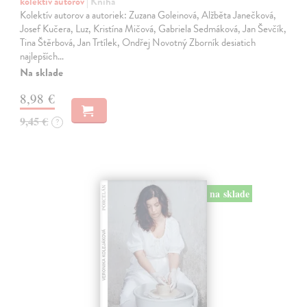
kolektív autorov
| Kniha
Kolektív autorov a autoriek: Zuzana Goleinová, Alžběta Janečková,
Josef Kučera, Luz, Kristína Mičová, Gabriela Sedmáková, Jan Ševčík,
Tina Štěrbová, Jan Trtílek, Ondřej Novotný Zborník desiatich
najlepších…
Na sklade
8,98 €
9,45 €
?
na sklade