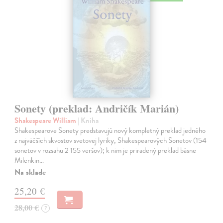
Sonety (preklad: Andričík Marián)
Shakespeare William
| Kniha
Shakespearove Sonety predstavujú nový kompletný preklad jedného
z najväčších skvostov svetovej lyriky, Shakespearových Sonetov (154
sonetov v rozsahu 2 155 veršov); k nim je priradený preklad básne
Milenkin…
Na sklade
25,20 €
28,00 €
?