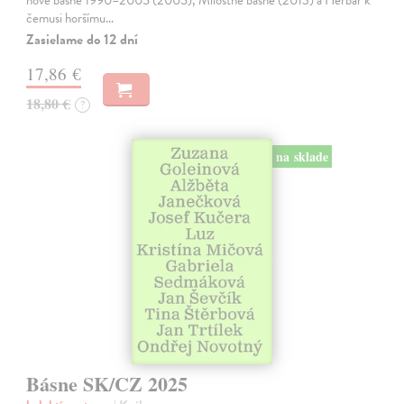
čemusi horšímu…
Zasielame do 12 dní
17,86 €
18,80 €
?
na sklade
Básne SK/CZ 2025