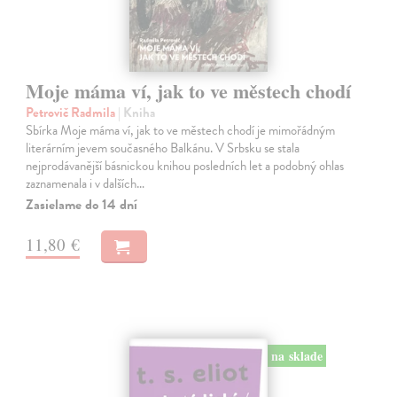
Moje máma ví, jak to ve městech chodí
Petrovič Radmila
| Kniha
Sbírka Moje máma ví, jak to ve městech chodí je mimořádným
literárním jevem současného Balkánu. V Srbsku se stala
nejprodávanější básnickou knihou posledních let a podobný ohlas
zaznamenala i v dalších…
Zasielame do 14 dní
11,80 €
na sklade