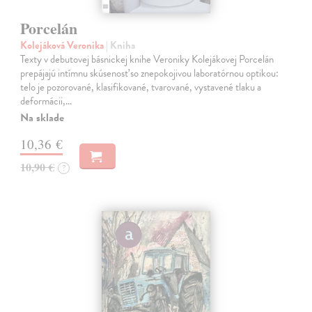
Porcelán
Kolejáková Veronika
| Kniha
Texty v debutovej básnickej knihe Veroniky Kolejákovej Porcelán
prepájajú intímnu skúsenosť so znepokojivou laboratórnou optikou:
telo je pozorované, klasifikované, tvarované, vystavené tlaku a
deformácii,…
Na sklade
10,36 €
10,90 €
?