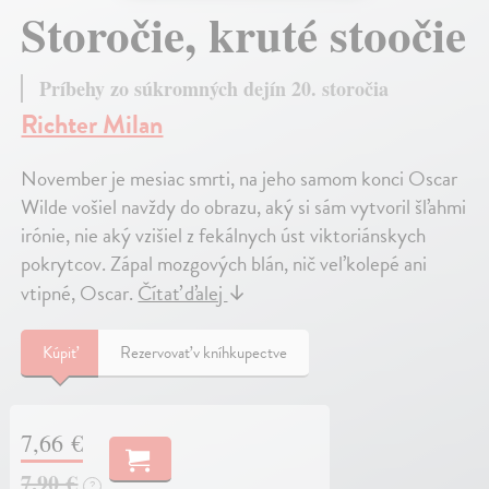
Storočie, kruté stoočie
Príbehy zo súkromných dejín 20. storočia
Richter Milan
November je mesiac smrti, na jeho samom konci Oscar
Wilde vošiel navždy do obrazu, aký si sám vytvoril šľahmi
irónie, nie aký vzišiel z fekálnych úst viktoriánskych
pokrytcov. Zápal mozgových blán, nič veľkolepé ani
vtipné, Oscar.
Čítať ďalej
↓
Kúpiť
Rezervovať v kníhkupectve
7,66 €
7,90 €
?