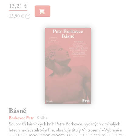
13,21 €
13,90 €
?
Básně
Borkovec Petr
| Kniha
Soubor tří básnických knih Petra Borkovce, vydaných v minulých
letech nakladatelstvím Fra, obsahuje tituly Vnitrozemí –Vybrané a
nové básně 1990–2005 (2005), Milostné básně (2013) a Herbář k