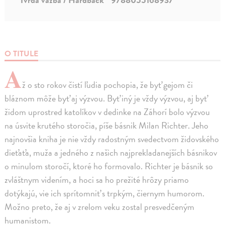
O TITULE
A
ž o sto rokov čistí ľudia pochopia, že byť gejom či
bláznom môže byť aj výzvou. Byť iný je vždy výzvou, aj byť
židom uprostred katolíkov v dedinke na Záhorí bolo výzvou
na úsvite krutého storočia, píše básnik Milan Richter. Jeho
najnovšia kniha je nie vždy radostným svedectvom židovského
dieťaťa, muža a jedného z našich najprekladanejších básnikov
o minulom storočí, ktoré ho formovalo. Richter je básnik so
zvláštnym videním, a hoci sa ho prežité hrôzy priamo
dotýkajú, vie ich sprítomniť s trpkým, čiernym humorom.
Možno preto, že aj v zrelom veku zostal presvedčeným
humanistom.