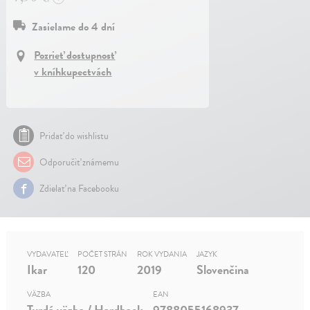
Zasielame do 4 dní
Pozrieť dostupnosť
v kníhkupectvách
Pridať do wishlistu
Odporučiť známemu
Zdielať na Facebooku
VYDAVATEĽ
POČET STRÁN
ROK VYDANIA
JAZYK
Ikar
120
2019
Slovenčina
VÄZBA
EAN
Tvrdá väzba / Hardback
9788055168937