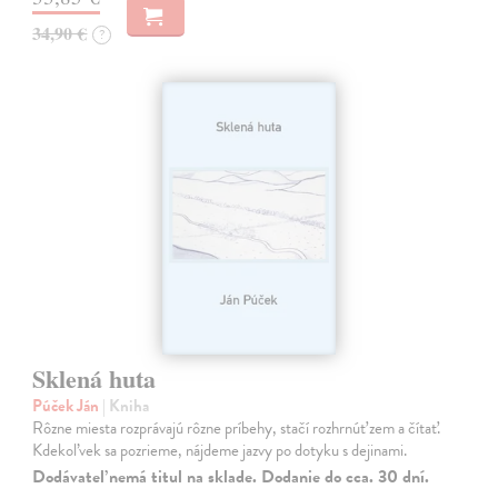
34,90 €
?
Sklená huta
Púček Ján
| Kniha
Rôzne miesta rozprávajú rôzne príbehy, stačí rozhrnúť zem a čítať.
Kdekoľvek sa pozrieme, nájdeme jazvy po dotyku s dejinami.
Dodávateľ nemá titul na sklade. Dodanie do cca. 30 dní.