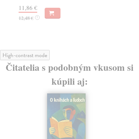
9,59 €
7,
9,89 €
?
7,
High-contrast mode
Čitatelia s podobným vkusom si
kúpili aj: