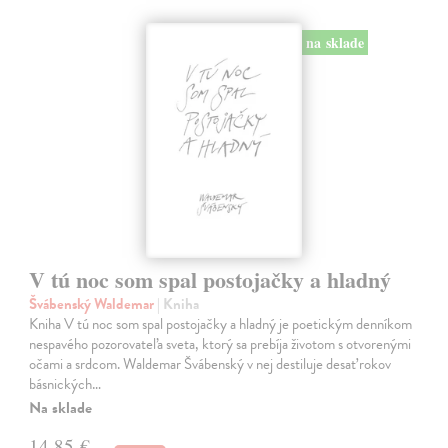
na sklade
V tú noc som spal postojačky a hladný
Švábenský Waldemar
| Kniha
Kniha V tú noc som spal postojačky a hladný je poetickým denníkom
nespavého pozorovateľa sveta, ktorý sa prebíja životom s otvorenými
očami a srdcom. Waldemar Švábenský v nej destiluje desať rokov
básnických…
Na sklade
14,85 €