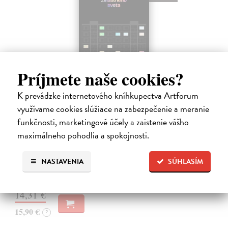
Príjmete naše cookies?
K prevádzke internetového kníhkupectva Artforum
využívame cookies slúžiace na zabezpečenie a meranie
Záznam o vzniku zvláštneho sveta
funkčnosti, marketingové účely a zaistenie vášho
Ábelová Mirka
| Kniha
Po úspešných a vypredaných básnických zbierkach Striptíz, Na!,
maximálneho pohodlia a spokojnosti.
Básničky pre domáce paničky, Večný pocit nedele a Dom, vydáva
slovenská poetka Mirka Ábelová novú básnickú zbierku. Záznam o
NASTAVENIA
SÚHLASÍM
vzniku zvláštneho…
Na sklade
14,31 €
15,90 €
?