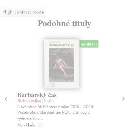
High-contrast mode
Podobné tituly
Na nádvorí smrti
S
p
Richter Milan
| Kniha
Vybrané básne M. Richtera s motívmi holokaustu,
Ri
antisemitizmu a židovského osudu z rokov 1976 –
Roz
2023...
ang
Do 3 dní
Do