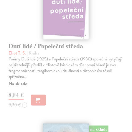
Dutí lidé / Popeleční středa
Eliot T. S.
| Kniha
Poémy Dutí lidé (1925) a Popeleční středa (1930) společně vytyčují
nejzřetelnější předěl v Eliotově básnickém díle: první báseň je svou
fragmentárností, tragikomickou rituálností a různohlasím těsně
spřízněna…
Na sklade
8,84 €
9,30 €
?
na sklade