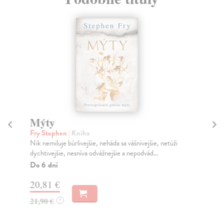
Mýty
O
Fry Stephen
| Kniha
Ho
Nik nemiluje búrlivejšie, neháda sa vášnivejšie, netúži
Pod
dychtivejšie, nesníva odvážnejšie a nepodvád...
Hér
mes
Do 6 dní
Do
20,81 €
30
21,90 €
?
17
18