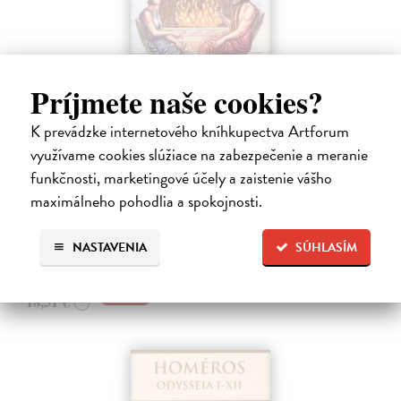
Príjmete naše cookies?
K prevádzke internetového kníhkupectva Artforum
Odysseia XIII-XXIV
využívame cookies slúžiace na zabezpečenie a meranie
Homéros
| Kniha
funkčnosti, marketingové účely a zaistenie vášho
Slepý Melésigenés s ťažkosťami hľadal prostriedky na živobytie, no na
maximálneho pohodlia a spokojnosti.
druhej strane si získaval čoraz viac obdivu a sympatií u ľudí, ktorí sa ho
snažili povzbudzovať a podporovať. V Kýme na maloázijskom…
Do 4 dní
NASTAVENIA
SÚHLASÍM
17,95 €
18,51 €
?