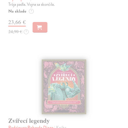
Trója padla. Vojna sa skončila.
Na sklade
?
23,66 €
24,90 €
?
Zvířecí legendy
Rodríguez-Robredo Diego
| Kniha