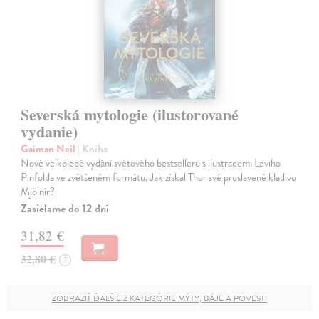
Severská mytologie (ilustorované
vydanie)
Gaiman Neil
| Kniha
Nové velkolepé vydání světového bestselleru s ilustracemi Leviho
Pinfolda ve zvětšeném formátu. Jak získal Thor své proslavené kladivo
Mjölnir?
Zasielame do 12 dní
31,82 €
32,80 €
?
ZOBRAZIŤ ĎALŠIE Z KATEGÓRIE MÝTY, BÁJE A POVESTI