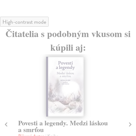
High-contrast mode
Čitatelia s podobným vkusom si
kúpili aj:
Povesti a legendy. Medzi láskou
L
a smrťou
Ma
Ak 
Pižurný Anton
| Kniha