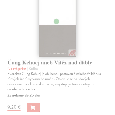
Čung Kchuej aneb Vítěz nad ďábly
ľudová próza
| Kniha
Exorcista Čung Kchuej je oblíbenou postavou čínského folklóru a
různých žánrů výtvarného umění. Objevuje se na lidových
dřevořezech i v literátské malbě, a vystupuje také v četných
divadelních hrách a…
Zasielame do 25 dní
9,20 €