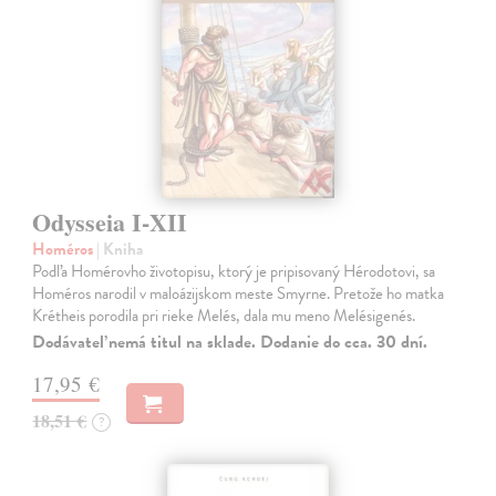
Odysseia I-XII
Homéros
| Kniha
Podľa Homérovho životopisu, ktorý je pripisovaný Hérodotovi, sa
Homéros narodil v maloázijskom meste Smyrne. Pretože ho matka
Krétheis porodila pri rieke Melés, dala mu meno Melésigenés.
Dodávateľ nemá titul na sklade. Dodanie do cca. 30 dní.
17,95 €
18,51 €
?