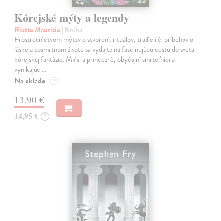
Kórejské mýty a legendy
Riotto Maurizio
| Kniha
Prostredníctvom mýtov o stvorení, rituálov, tradícií či príbehov o
láske a posmrtnom živote sa vydajte na fascinujúcu cestu do sveta
kórejskej fantázie. Mnísi a princezné, obyčajní smrteľníci a
vynikajúci…
Na sklade
?
13,90 €
14,95 €
?