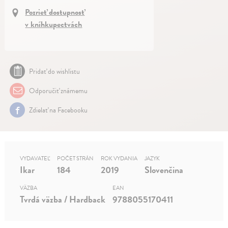
Pozrieť dostupnosť
v kníhkupectvách
Pridať do wishlistu
Odporučiť známemu
Zdielať na Facebooku
VYDAVATEĽ
POČET STRÁN
ROK VYDANIA
JAZYK
Ikar
184
2019
Slovenčina
VÄZBA
EAN
Tvrdá väzba / Hardback
9788055170411