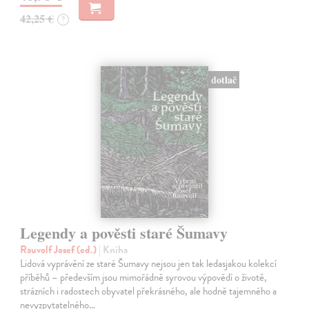
42,25 €
?
dotlač
Legendy a pověsti staré Šumavy
Rauvolf Josef (ed.)
| Kniha
Lidová vyprávění ze staré Šumavy nejsou jen tak ledasjakou kolekcí
příběhů – především jsou mimořádně syrovou výpovědí o životě,
strázních i radostech obyvatel překrásného, ale hodně tajemného a
nevyzpytatelného…