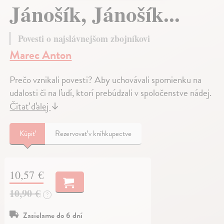
Jánošík, Jánošík...
Povesti o najslávnejšom zbojníkovi
Marec Anton
Prečo vznikali povesti? Aby uchovávali spomienku na
udalosti či na ľudí, ktorí prebúdzali v spoločenstve nádej.
Čítať ďalej
↓
Kúpiť
Rezervovať v kníhkupectve
10,57 €
10,90 €
?
Zasielame do 6 dní