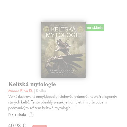
na sklade
Keltská mytologie
Moore Finn D.
| Kniha
Velká ilustrovaná encyklopedie: Bohové, hrdinové, netvoři a legendy
starých keltů. Tento obsáhlý svazek je kompletním průvodcem
podmanivým světem keltské mytologie.
Na sklade
?
40,98 €