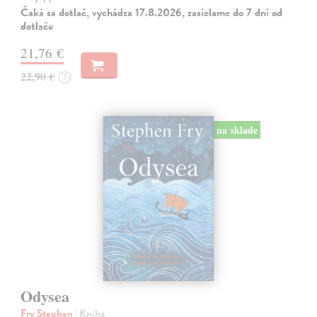
Čaká sa dotlač, vychádza 17.8.2026, zasielame do 7 dní od
dotlače
21,76 €
22,90 €
?
na sklade
Odysea
Fry Stephen
| Kniha