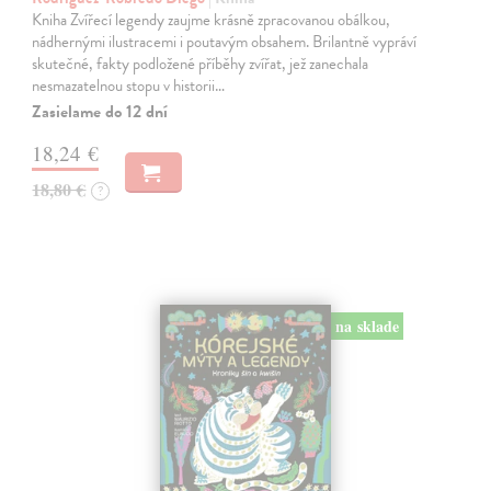
Kniha Zvířecí legendy zaujme krásně zpracovanou obálkou,
nádhernými ilustracemi i poutavým obsahem. Brilantně vypráví
skutečné, fakty podložené příběhy zvířat, jež zanechala
nesmazatelnou stopu v historii…
Zasielame do 12 dní
18,24 €
18,80 €
?
na sklade