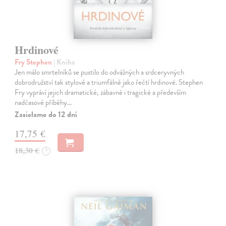
Hrdinové
Fry Stephen
| Kniha
Jen málo smrtelníků se pustilo do odvážných a srdceryvných
dobrodružství tak stylově a triumfálně jako řečtí hrdinové. Stephen
Fry vypráví jejich dramatické, zábavné i tragické a především
nadčasové příběhy…
Zasielame do 12 dní
17,75 €
18,30 €
?