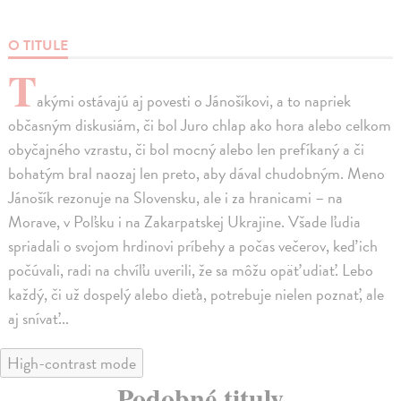
O TITULE
T
akými ostávajú aj povesti o Jánošíkovi, a to napriek
občasným diskusiám, či bol Juro chlap ako hora alebo celkom
obyčajného vzrastu, či bol mocný alebo len prefíkaný a či
bohatým bral naozaj len preto, aby dával chudobným. Meno
Jánošík rezonuje na Slovensku, ale i za hranicami – na
Morave, v Poľsku i na Zakarpatskej Ukrajine. Všade ľudia
spriadali o svojom hrdinovi príbehy a počas večerov, keď ich
počúvali, radi na chvíľu uverili, že sa môžu opäť udiať. Lebo
každý, či už dospelý alebo dieťa, potrebuje nielen poznať, ale
aj snívať...
High-contrast mode
Podobné tituly