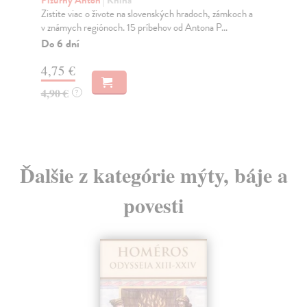
Slo
Zistite viac o živote na slovenských hradoch, zámkoch a
kni.
v známych regiónoch. 15 príbehov od Antona P...
Na
Do 6 dní
15
4,75 €
15
4,90 €
?
Ďalšie z kategórie mýty, báje a
povesti