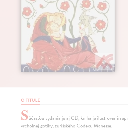
O TITULE
S
účasťou vydania je aj CD, kniha je ilustrovaná re
vrcholnej gotiky, zürišského Codexu Manesse.