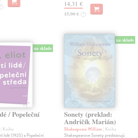
14,31 €
?
15,90 €
?
na sklade
na sklade
idé / Popeleční
Sonety (preklad:
Andričík Marián)
.
| Kniha
Shakespeare William
| Kniha
 lidé (1925) a Popeleční
Shakespearove Sonety predstavujú