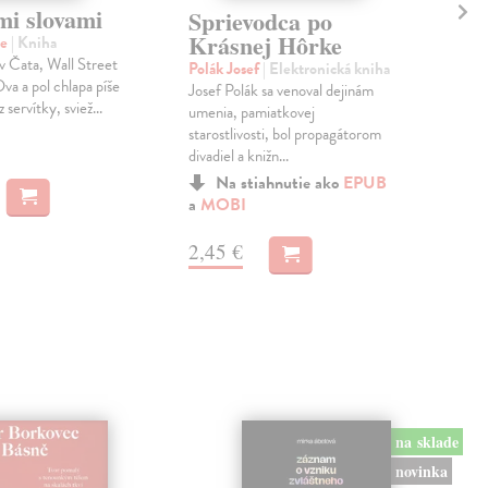
mi slovami
Sl
Sprievodca po
ne
Krásnej Hôrke
ie
| Kniha
v Čata, Wall Street
Štr
Polák Josef
| Elektronická kniha
Dva a pol chlapa píše
Ján 
Josef Polák sa venoval dejinám
 servítky, sviež...
Joz
umenia, pamiatkovej
201
starostlivosti, bol propagátorom
spol
divadiel a knižn...
Na 
Na stiahnutie ako
EPUB
a
MOBI
12
2,45 €
14,
na sklade
novinka