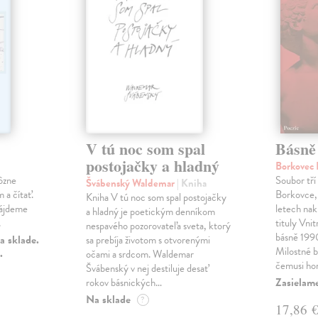
V tú noc som spal
Básně
postojačky a hladný
Borkovec 
ôzne
Soubor tří
Švábenský Waldemar
| Kniha
 a čítať.
Borkovce,
Kniha V tú noc som spal postojačky
nájdeme
letech nak
a hladný je poetickým denníkom
.
tituly Vni
nespavého pozorovateľa sveta, ktorý
básně 19
a sklade.
sa prebíja životom s otvorenými
Milostné 
.
očami a srdcom. Waldemar
čemusi ho
Švábenský v nej destiluje desať
Zasielame
rokov básnických…
Na sklade
?
17,86 