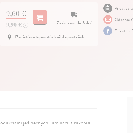
Pridať do w
9,60 €
Odporučiť
Zasielame do 5 dní
9,90 €
?
Zdielať na 
Pozrieť dostupnosť v kníhkupectvách
produkciami jedinečných iluminácií z rukopisu