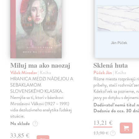
Miluj ma ako naozaj
Sklená huta
Válek Miroslav
| Kniha
Púček Ján
| Kniha
HRANICA MEDZI NÁDEJOU A
Rôzne miesta rozprávajú r
SEBAKLAMOM
príbehy, stačí rozhrnúť zem
SLOVENSKÉHO KLASIKA.
Kdekoľvek sa pozrieme, 
Nemýlia sa tí, ktorí v básnikovi
jazvy po dotyku s dejinami
Miroslavovi Válkovi (1927 – 1991)
Dodávateľ nemá titul n
vidia deziluzívneho analytika ľudskej
Dodanie do cca. 30 dní
situácie.
13,21 €
Na sklade
?
13,90 €
?
33,85 €