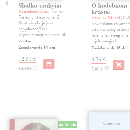
Sladká vrahyňa
O hudobnom
ý
krásne
Kosztolányi Dezső
| Kniha
Posledný, štvrtý román D.
Hanslick Eduard
| Kni
Kosztolányiho je jeho
Slovenskému záujemcov
najvydávanejším a
estetiku hudby sa dostá
najprekladanejším dielom: 60
jeden z najslávnejších a
vydan...
najcitovanejších ...
Zasielame do 14 dní
Zasielame do 16 dní
12,51 €
6,79 €
12,90 €
?
7,00 €
?
na sklade