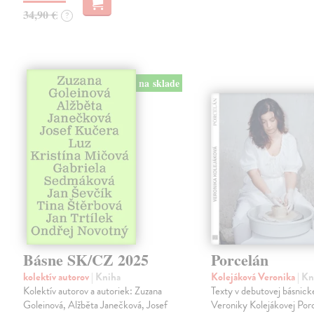
34,90 €
?
na sklade
Básne SK/CZ 2025
Porcelán
kolektív autorov
| Kniha
Kolejáková Veronika
| K
Kolektív autorov a autoriek: Zuzana
Texty v debutovej básnick
Goleinová, Alžběta Janečková, Josef
Veroniky Kolejákovej Por