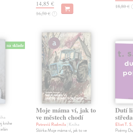
14,85 €
18,80 €
16,50 €
?
na sklade
Moje máma ví, jak to
Dutí l
ve městech chodí
středa
niha
ej knihe
Petrovič Radmila
| Kniha
Eliot T. S
celán
Sbírka Moje máma ví, jak to ve
Poémy Dutí