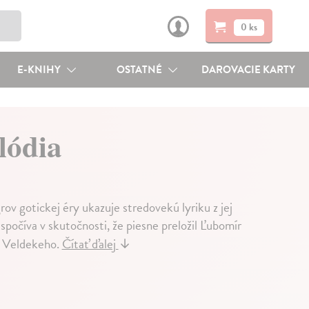
0 ks
E-KNIHY
OSTATNÉ
DAROVACIE KARTY
lódia
v gotickej éry ukazuje stredovekú lyriku z jej
počíva v skutočnosti, že piesne preložil Ľubomír
n Veldekeho.
Čítať ďalej
↓