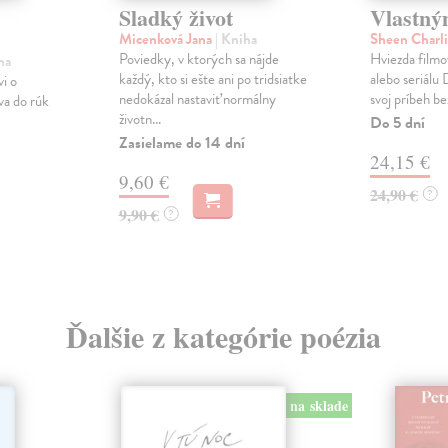
Sladký život
Vlastný
Micenková Jana
| Kniha
Sheen Charl
Poviedky, v ktorých sa nájde
Hviezda filmo
ha
každý, kto si ešte ani po tridsiatke
alebo seriálu 
i o
nedokázal nastaviť normálny
svoj príbeh bez
va do rúk
životn...
Do 5 dní
Zasielame do 14 dní
24,15 €
9,60 €
24,90 €
?
9,90 €
?
Ďalšie z kategórie poézia
na sklade