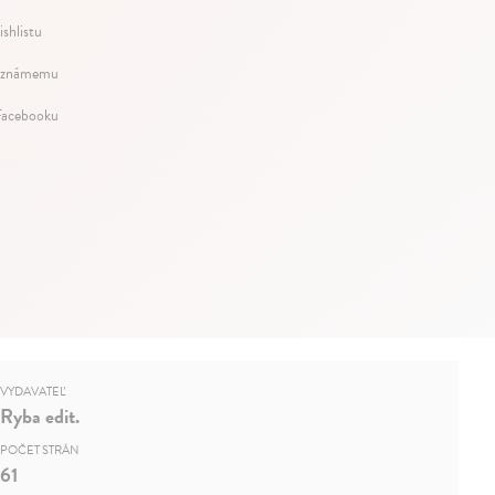
ishlistu
 známemu
Facebooku
VYDAVATEĽ
Ryba edit.
POČET STRÁN
61