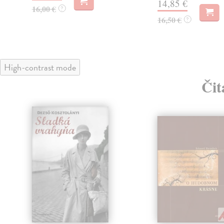
14,85 €
16,00 €
?
16,50 €
?
High-contrast mode
Čit
klade