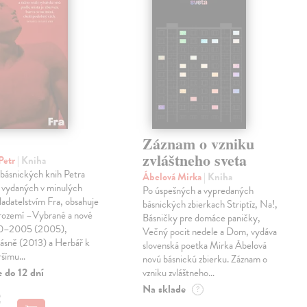
Záznam o vzniku
zvláštneho sveta
Petr
| Kniha
 básnických knih Petra
Ábelová Mirka
| Kniha
 vydaných v minulých
Po úspešných a vypredaných
ladatelstvím Fra, obsahuje
básnických zbierkach Striptíz, Na!,
trozemí –Vybrané a nové
Básničky pre domáce paničky,
90–2005 (2005),
Večný pocit nedele a Dom, vydáva
básně (2013) a Herbář k
slovenská poetka Mirka Ábelová
ršímu…
novú básnickú zbierku. Záznam o
 do 12 dní
vzniku zvláštneho…
Na sklade
?
€