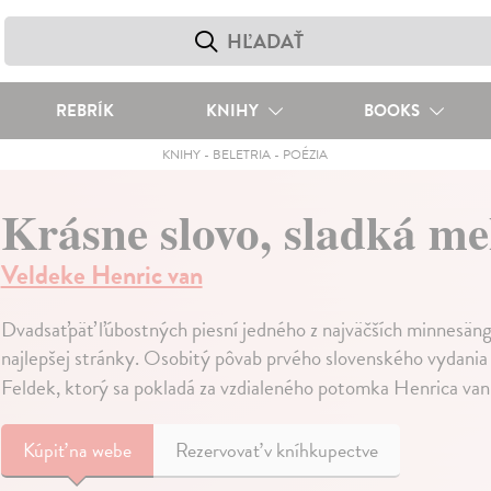
REBRÍK
KNIHY
BOOKS
KNIHY
-
BELETRIA
-
POÉZIA
Krásne slovo, sladká me
Veldeke Henric van
Dvadsaťpäť ľúbostných piesní jedného z najväčších minnesängro
najlepšej stránky. Osobitý pôvab prvého slovenského vydania s
Feldek, ktorý sa pokladá za vzdialeného potomka Henrica va
Kúpiť
na webe
Rezervovať v kníhkupectve