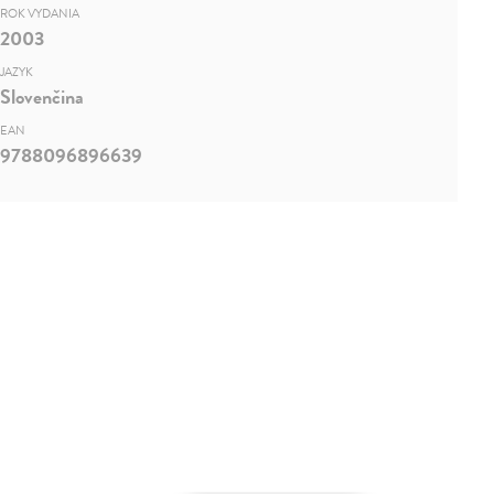
ROK VYDANIA
2003
JAZYK
Slovenčina
EAN
9788096896639