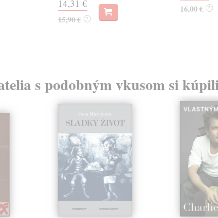
14,31 €
16,00 €
?
15,90 €
?
atelia s podobným vkusom si kúpili