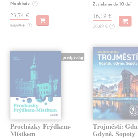
Na sklade
Zasielame do 10 dní
?
23,74 €
16,19 €
24,99 €
16,69 €
?
?
predpredaj
Procházky Frýdkem-
Trojměstí: Gda
Místkem
Gdyně, Sopoty