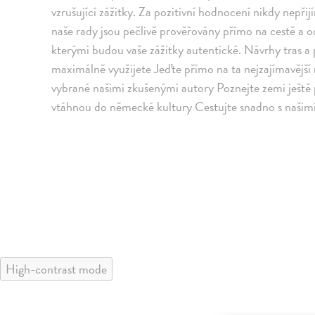
vzrušující zážitky. Za pozitivní hodnocení nikdy nepřijí
naše rady jsou pečlivě prověřovány přímo na cestě a od
kterými budou vaše zážitky autentické. Návrhy tras a p
maximálně využijete Jeďte přímo na ta nejzajímavější m
vybrané našimi zkušenými autory Poznejte zemi ještě p
vtáhnou do německé kultury Cestujte snadno s našim
High-contrast mode