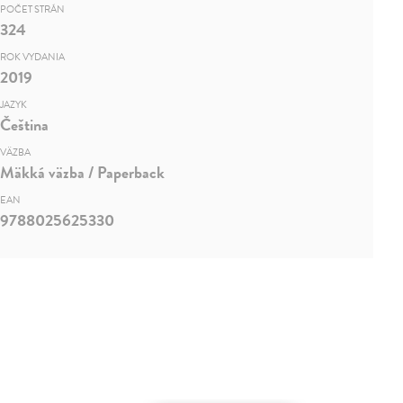
POČET STRÁN
324
ROK VYDANIA
2019
JAZYK
Čeština
VÄZBA
Mäkká väzba / Paperback
EAN
9788025625330