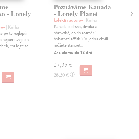
áme
Poznáváme Kanada
Po
ko - Lonely
- Lonely Planet
Lo
kolektív autorov
| Kniha
kol
Kanada je drsná, divoká a
Řeck
orov
| Kniha
obrovská, co do rozměrů i
laho
e po té nejlepší
bohatosti zážitků. V jednu chvíli
ant
a nejčerstvějších
můžete stanout...
pláží
ech, toulejte se
Zasielame do 12 dní
Do 
27,35 €
24
28,20 €
24,
?