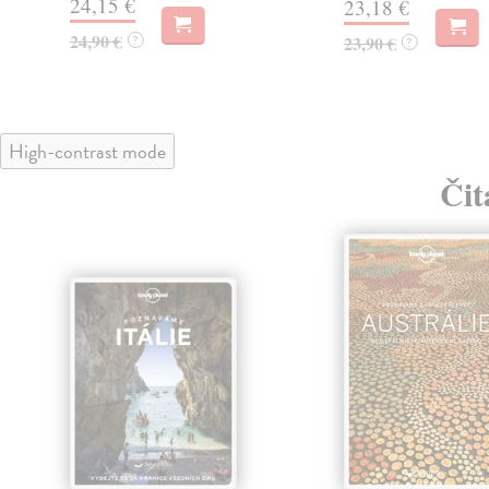
24,15 €
23,18 €
24,90 €
?
23,90 €
?
High-contrast mode
Čit