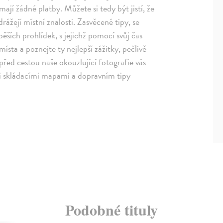
mají žádné platby. Můžete si tedy být jistí, že
rážejí místní znalosti. Zasvěcené tipy, se
ěších prohlídek, s jejichž pomocí svůj čas
ísta a poznejte ty nejlepší zážitky, pečlivě
řed cestou naše okouzlující fotografie vás
i skládacími mapami a dopravním tipy
Podobné tituly