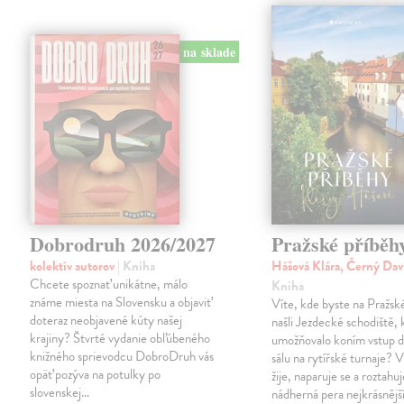
na sklade
Dobrodruh 2026/2027
Pražské příběh
kolektív autorov
| Kniha
Hášová Klára, Černý Dav
Chcete spoznať unikátne, málo
Kniha
známe miesta na Slovensku a objaviť
Víte, kde byste na Pražs
doteraz neobjavené kúty našej
našli Jezdecké schodiště, 
krajiny? Štvrté vydanie obľúbeného
umožňovalo koním vstup d
knižného sprievodcu DobroDruh vás
sálu na rytířské turnaje? V
opäť pozýva na potulky po
žije, naparuje se a roztahuj
slovenskej…
nádherná pera nejkrásnějš