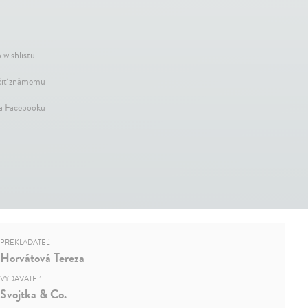
 wishlistu
iť známemu
na Facebooku
PREKLADATEĽ
Horvátová Tereza
VYDAVATEĽ
Svojtka & Co.