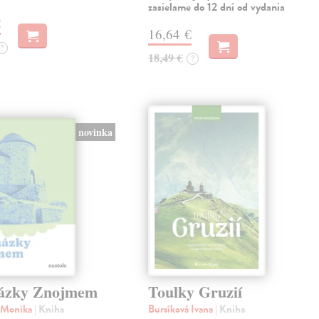
zasielame do 12 dní od vydania
€
16,64 €
?
18,49 €
?
novinka
ázky Znojmem
Toulky Gruzií
á Monika
| Kniha
Bursíková Ivana
| Kniha