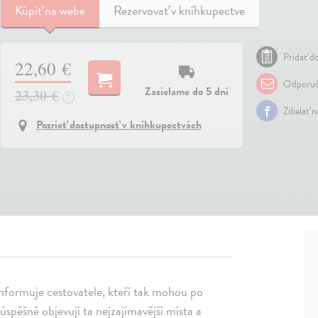
Kúpiť
na webe
Rezervovať v kníhkupectve
Pridať do
22,60 €
Odporuč
Zasielame do 5 dní
23,30 €
?
Zdielať 
Pozrieť dostupnosť v kníhkupectvách
a informuje cestovatele, kteří tak mohou po
úspěšně objevují ta nejzajímavější místa a