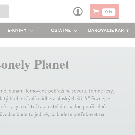
0 ks
E-KNIHY
OSTATNÉ
DAROVACIE KARTY
onely Planet
né, dunami lemované pobřeží na severu, temné lesy,
zlatý hřeb okázalá nádhera alpských štítů.“ Poznejte
né trasy a místní tajemství do snadno použitelné
růvodce bude to jediné, co budete potřebovat na