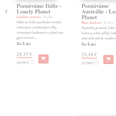
Poznáváme Itálie -
Poznáváme
Lonely Planet
Austrálie - Lo
Planet
kolektív autorov
| Kniha
Itálie se může pochlubit mnoha
Bain Andrew
| Kniha
světovými uměleckými díly,
Austrálie je země, kde n
vznosnými budovami a výtečnou
kultury světa sdílejí roz
gastronomií....
zbarvené pláně, moderní 
Do 5 dní
Do 5 dní
24,15 €
23,18 €
24,90 €
?
23,90 €
?