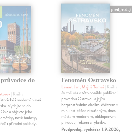
predpredaj
 průvodce do
Fenomén Ostravsko
Lenart Jan, Majliš Tomáš
| Kniha
Autoři vás v této obsáhlé publikaci
autorov
| Kniha
provedou Ostravou a jejím
istorické i moderní hlavní
bezprostředním okolím. Městem v
ska. Vydejte se do
minulosti těžce zkoušeným, dnes
o Osla a objevte jeho
městem moderním, obklopeným
 památky, nové budovy,
přírodou, řekami a rybníky.
eží i přírodní poklady.
Predpredaj, vychádza 1.9.2026,