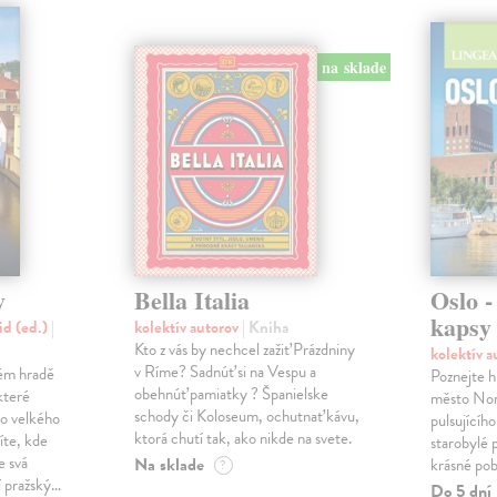
na sklade
y
Bella Italia
Oslo -
kapsy
id (ed.)
|
kolektív autorov
| Kniha
Kto z vás by nechcel zažiť Prázdniny
kolektív 
v Ríme? Sadnúť si na Vespu a
kém hradě
Poznejte h
obehnúť pamiatky ? Španielske
které
město Nor
schody či Koloseum, ochutnať kávu,
o velkého
pulsujícíh
ktorá chutí tak, ako nikde na svete.
íte, kde
starobylé
e svá
Na sklade
krásné pobř
?
í pražský…
Do 5 dní