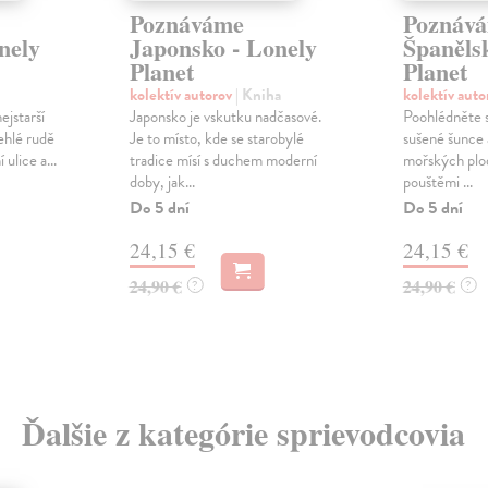
Poznáváme
Poznáv
nely
Japonsko - Lonely
Španěls
Planet
Planet
kolektív autorov
| Kniha
kolektív aut
ejstarší
Japonsko je vskutku nadčasové.
Poohlédněte s
lehlé rudě
Je to místo, kde se starobylé
sušené šunce 
ulice a...
tradice mísí s duchem moderní
mořských plod
doby, jak...
pouštěmi ...
Do 5 dní
Do 5 dní
24,15 €
24,15 €
24,90 €
24,90 €
?
?
Ďalšie z kategórie sprievodcovia