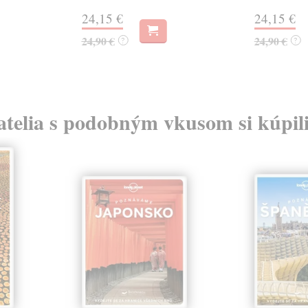
24,15 €
24,15 €
24,90 €
24,90 €
?
?
atelia s podobným vkusom si kúpili