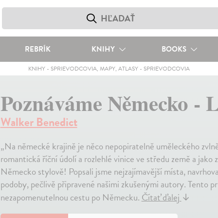
REBRÍK
KNIHY
BOOKS
KNIHY
-
SPRIEVODCOVIA, MAPY, ATLASY
-
SPRIEVODCOVIA
Poznáváme Německo - L
Walker Benedict
„Na německé krajině je něco nepopiratelně uměleckého zvlně
romantická říční údolí a rozlehlé vinice ve středu země a jako 
Německo stylově! Popsali jsme nejzajímavější místa, navrhova
podoby, pečlivě připravené našimi zkušenými autory. Tento p
nezapomenutelnou cestu po Německu.
Čítať ďalej
↓