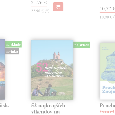
21,76 €
10,57 
22,90 €
?
10,90 €
na sklade
na sklade
novinka
ňsk,
52 najkrajších
Proch
víkendov na
Frecerov