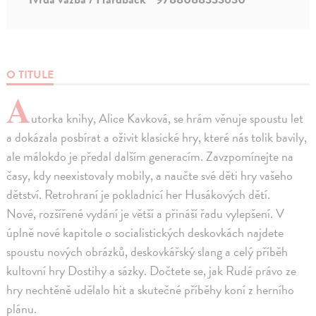
O TITULE
A
utorka knihy, Alice Kavková, se hrám věnuje spoustu let
a dokázala posbírat a oživit klasické hry, které nás tolik bavily,
ale málokdo je předal dalším generacím. Zavzpomínejte na
časy, kdy neexistovaly mobily, a naučte své děti hry vašeho
dětství. Retrohraní je pokladnicí her Husákových dětí.
Nové, rozšířené vydání je větší a přináší řadu vylepšení. V
úplně nové kapitole o socialistických deskovkách najdete
spoustu nových obrázků, deskovkářský slang a celý příběh
kultovní hry Dostihy a sázky. Dočtete se, jak Rudé právo ze
hry nechtěně udělalo hit a skutečné příběhy koní z herního
plánu.