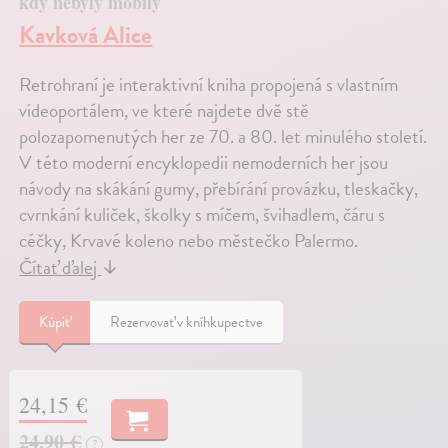
kdy nebyly mobily
Kavková Alice
Retrohraní je interaktivní kniha propojená s vlastním
videoportálem, ve které najdete dvě stě
polozapomenutých her ze 70. a 80. let minulého století.
V této moderní encyklopedii nemoderních her jsou
návody na skákání gumy, přebírání provázku, tleskačky,
cvrnkání kuliček, školky s míčem, švihadlem, čáru s
céčky, Krvavé koleno nebo městečko Palermo.
Čítať ďalej
↓
Kúpiť
Rezervovať v kníhkupectve
24,15 €
24,90 €
?