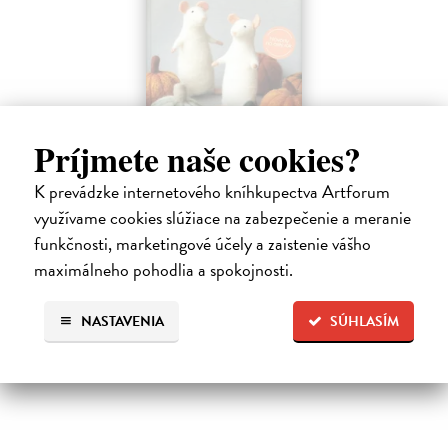
Príjmete naše cookies?
Plstenie. Návody na celý rok
K prevádzke internetového kníhkupectva Artforum
Masárová Marína
| Kniha
využívame cookies slúžiace na zabezpečenie a meranie
Ponorte sa do sveta vlny a vlastnoručne vyrobených plstených
funkčnosti, marketingové účely a zaistenie vášho
vecičiek. Kniha obsahuje informácie o druhoch vlny a potrebných
pomôckach, taktiež podrobne popisuje základné techniky suchého
maximálneho pohodlia a spokojnosti.
plstenia.
Na sklade
NASTAVENIA
SÚHLASÍM
28,90 €