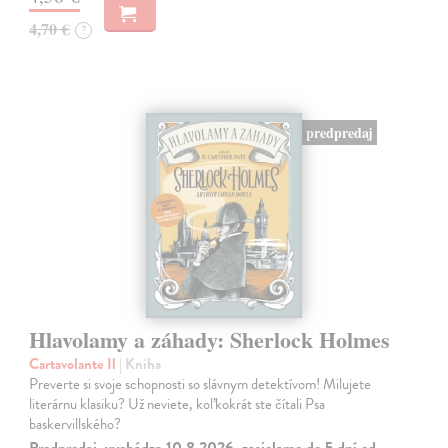
4,70 €
?
predpredaj
Hlavolamy a záhady: Sherlock Holmes
Cartavolante Il
| Kniha
Preverte si svoje schopnosti so slávnym detektívom! Milujete
literárnu klasiku? Už neviete, koľkokrát ste čítali Psa
baskervillského?
Predpredaj, vychádza 10.8.2026, zasielame do 5 dní od