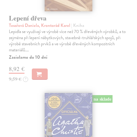
Lepení dřeva
Tesařová Daniela, Krontorád Karel
| Kniha
Lepidla se využívají ve výrobě více než 70 % dřevěných výrobků, a to
zejména při lepení nábytkových, stavebně-truhlářských spojů, při
výrobě stavebních prvků a ve výrobě dřevěných kompozitních
materiálů.…
Zasielame do 10 dní
8,92 €
9,59 €
?
na sklade