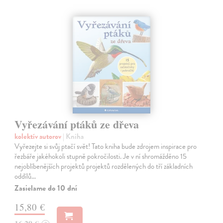
Vyřezávání ptáků ze dřeva
kolektív autorov
| Kniha
Vyřezejte si svůj ptačí svět! Tato kniha bude zdrojem inspirace pro
řezbáře jakéhokoli stupně pokročilosti. Je v ní shromážděno 15
nejoblíbenějších projektů projektů rozdělených do tří základních
oddílů…
Zasielame do 10 dní
15,80 €