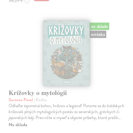
16,29 €
?
na sklade
novinka
Krížovky o mytológii
Surovec Pavol
| Kniha
Odhaľte tajomstvá bohov, hrdinov a legiend! Ponorte sa do švédskych
krížoviek plných mytologických postáv zo severských, gréckych či
japonských bájí. Precvičte si myseľ a objavte príbehy, ktoré prežili…
Na sklade