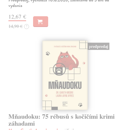
vydania
12,67 €
14,90 €
?
predpredaj
Mňaudoku: 75 rébusů s kočičími krimi
záhadami