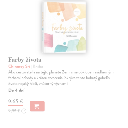
Farby života
Chinmoy Sri
| Kniha
Ako cestovatelia na tejto planéte Zemi sme obklopení nádhernými
farbami prírody a krásou stvorenia. Skrýva tento bohatý gobelín
života nejaký hlbší, vnútorný význam?
Do 4 dní
9,65 €
9,95 €
?