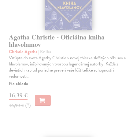
Agatha Christie - Oficiálna kniha
hlavolamov
Christie Agatha
| Kniha
Vstúpte do sveta Agathy Christie v novej zbierke zložitých rébusov a
hlavolamov, inšpirovaných tvorbou legendárnej autorky! Každá z
deviatich kapitol poriadne preverí vaše lúštiteľské schopnosti i
vedomosti…
Na sklade
16,39 €
16,90 €
?