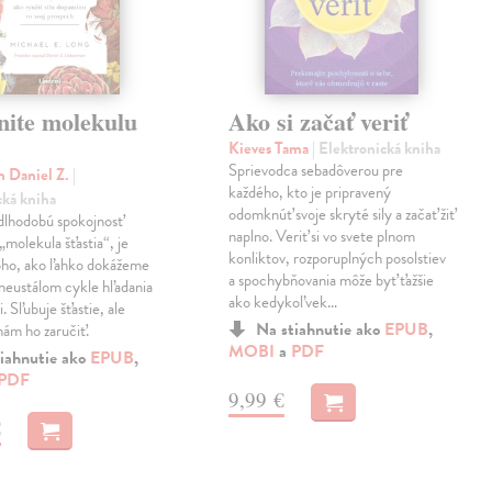
nite molekulu
Ako si začať veriť
a
Kieves Tama
| Elektronická kniha
Sprievodca sebadôverou pre
n Daniel Z.
|
každého, kto je pripravený
cká kniha
odomknúť svoje skryté sily a začať žiť
dlhodobú spokojnosť
naplno. Veriť si vo svete plnom
molekula šťastia“, je
konliktov, rozporuplných posolstiev
oho, ako ľahko dokážeme
a spochybňovania môže byť ťažšie
 neustálom cykle hľadania
ako kedykoľvek…
. Sľubuje šťastie, ale
Na stiahnutie ako
EPUB
,
ám ho zaručiť.
MOBI
a
PDF
iahnutie ako
EPUB
,
PDF
9,99 €
€