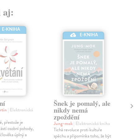
 aj:
E-KNIHA
E-KNIHA
ní
Šnek je pomalý, ale
Ná
nikdy nemá
rtin
| Elektronická
Fer
zpoždění
kni
é, přestože je
Aut
Jung-mok
| Elektronická kniha
částí osobní pohody,
best
Tichá revoluce proti kultuře
 člověka úplný a
zpov
spěchu a připomínka toho, že být