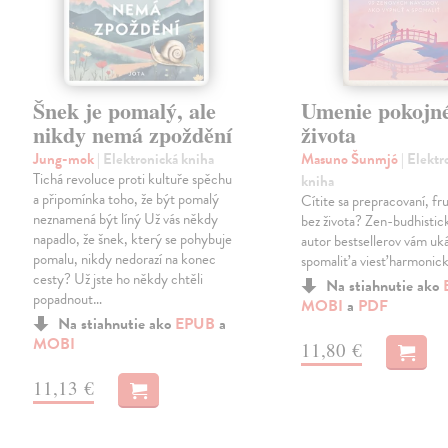
Šnek je pomalý, ale
Umenie pokojn
nikdy nemá zpoždění
života
Jung-mok
| Elektronická kniha
Masuno Šunmjó
| Elektr
Tichá revoluce proti kultuře spěchu
kniha
a připomínka toho, že být pomalý
Cítite sa prepracovaní, fru
neznamená být líný Už vás někdy
bez života? Zen-budhistic
napadlo, že šnek, který se pohybuje
autor bestsellerov vám uk
pomalu, nikdy nedorazí na konec
spomaliť a viesť harmonick
cesty? Už jste ho někdy chtěli
Na stiahnutie ako
popadnout…
MOBI
a
PDF
Na stiahnutie ako
EPUB
a
MOBI
11,80 €
11,13 €