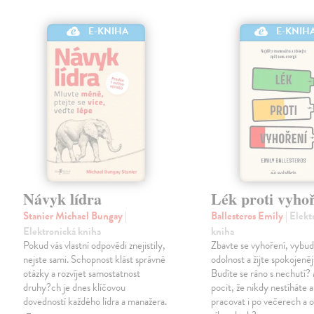
E-KNIH
E-KNIHA
Návyk lídra
Lék proti vyho
Stanier Michael Bungay
|
Ballesteros Emily
| Elekt
Elektronická kniha
kniha
Pokud vás vlastní odpovědi znejistily,
Zbavte se vyhoření, vybudu
nejste sami. Schopnost klást správné
odolnost a žijte spokojenějš
otázky a rozvíjet samostatnost
Budíte se ráno s nechutí?
druhy?ch je dnes klíčovou
pocit, že nikdy nestíháte 
dovedností každého lídra a manažera.
pracovat i po večerech a 