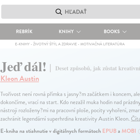
REBRÍK
KNIHY
BOOKS
E-KNIHY
-
ŽIVOTNÝ ŠTÝL A ZDRAVIE
-
MOTIVAČNÁ LITERATÚRA
Jeď dál!
Deset způsobů, jak zůstat kreativní
Kleon Austin
Tvořivost není rovná přímka s jasny?m začátkem i koncem, ale
dokončíme, vrací na start. Kdo nezažil muka hodin nad prázdn
nástroji rozloženy?mi na pracovní ploše, pocity vyhoření, zma
zachránit legendární superhrdina kreativity Austin Kleon.
Čít
E-kniha na stiahnutie v digitálnych formátoch
EPUB
a
MOBI