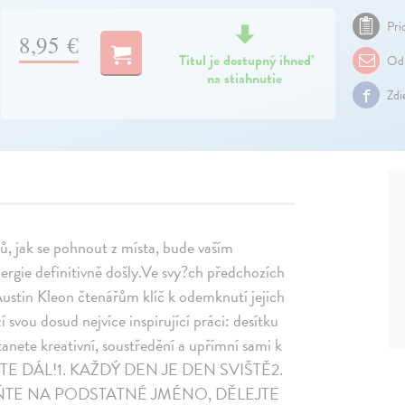
Pri
8,95 €
Titul je dostupný ihneď
Odp
na stiahnutie
Zdi
ů, jak se pohnout z místa, bude vaším
nergie definitivně došly.Ve svy?ch předchozích
Austin Kleon čtenářům klíč k odemknutí jejich
í svou dosud nejvíce inspirující práci: desítku
tanete kreativní, soustředění a upřímní sami k
 a JEĎTE DÁL!1. KAŽDÝ DEN JE DEN SVIŠTĚ2.
ŇTE NA PODSTATNÉ JMÉNO, DĚLEJTE