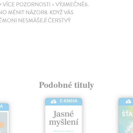
+ VÍCE POZORNOSTI = VÝJIMEČNÉ6.
NO MĚNIT NÁZOR8. KDYŽ VÁS
DÉMONI NESMÁŠEJÍ ČERSTVÝ
Podobné tituly
E-KNIHA
HA