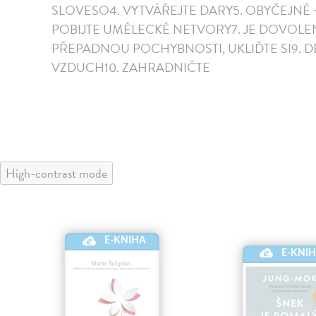
SLOVESO4. VYTVÁŘEJTE DARY5. OBYČEJNÉ 
POBIJTE UMĚLECKÉ NETVORY7. JE DOVOLE
PŘEPADNOU POCHYBNOSTI, UKLIĎTE SI9. 
VZDUCH10. ZAHRADNIČTE
High-contrast mode
E-KNIHA
E-KNI