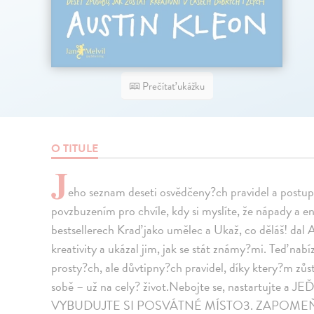
Prečítať ukážku
O TITULE
J
eho seznam deseti osvědčeny?ch pravidel a postup
povzbuzením pro chvíle, kdy si myslíte, že nápady a e
bestsellerech Kraď jako umělec a Ukaž, co děláš! dal 
kreativity a ukázal jim, jak se stát známy?mi. Teď nabíz
prosty?ch, ale důvtipny?ch pravidel, díky ktery?m zůs
sobě – už na cely? život.Nebojte se, nastartujte
VYBUDUJTE SI POSVÁTNÉ MÍSTO3. ZAPOME