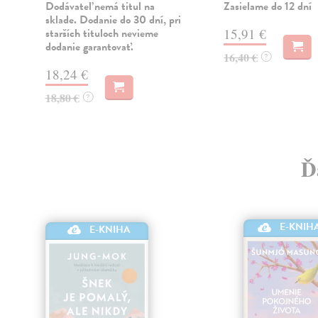
Dodávateľ nemá titul na
Zasielame do 12 dní
sklade. Dodanie do 30 dní, pri
starších tituloch nevieme
15,91 €
dodanie garantovať.
16,40 €
?
18,24 €
18,80 €
?
Ď
E-KNIH
E-KNIHA