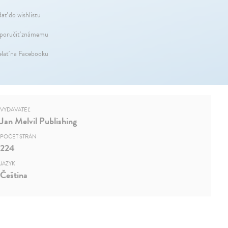
dať do wishlistu
oručiť známemu
elať na Facebooku
VYDAVATEĽ
Jan Melvil Publishing
POČET STRÁN
224
JAZYK
Čeština