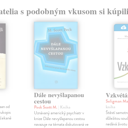
atelia s podobným vkusom si kúpili
Dále nevyšlapanou
Vzkvétá
cestou
Seligman Ma
san od
kniha
Peck Scott M.
| Kniha
rukopis
Štěstí samotn
Uznávaný americký psychiatr v
ečekaně
důležitou sou
knize Dále nevyšlapanou cestou
nedává životu
navazuje na témata diskutovaná ve