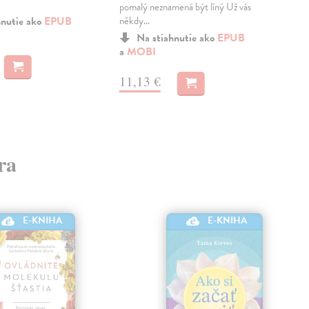
obor
pomalý neznamená být líný Už vás
hnutie ako
EPUB
někdy...
a
M
Na stiahnutie ako
EPUB
a
MOBI
21
11,13 €
ra
E-KNIHA
E-KNIHA