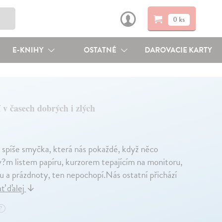
0 ks
E-KNIHY
OSTATNÉ
DAROVACIE KARTY
 v časech dobrých i zlých
 spíše smyčka, která nás pokaždé, když něco
y?m listem papíru, kurzorem tepajícím na monitoru,
ru a prázdnoty, ten nepochopí.Nás ostatní přichází
ať ďalej
↓
?