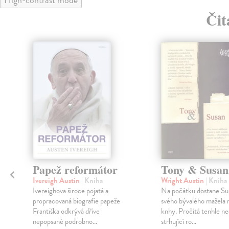
Čit
klade
Papež reformátor
Tony & Susan
Ivereigh Austin
| Kniha
Wright Austin
| Kniha
Ivereighova široce pojatá a
Na počátku dostane Su
propracovaná biografie papeže
svého bývalého mažela 
Františka odkrývá dříve
knhy. Pročítá tenhle n
nepopsané podrobno...
strhující ro...