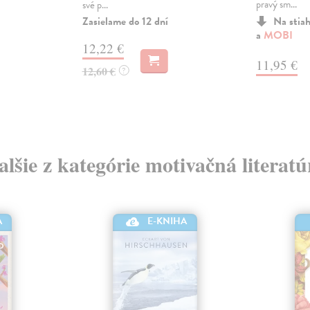
pravý sm...
své p...
Zasielame do 12 dní
Na stia
a
MOBI
12,22 €
11,95 €
12,60 €
?
alšie z kategórie motivačná literatú
A
E-KNIHA