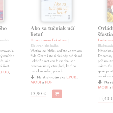
ého
Ako sa tučniak učí
Ovlád
lietať
šťasti
onická
Hirschhausen Eckart von
|
Lieberma
Elektronická kniha
Elektroni
strovaní a
Všetko ide ľahšie, keď ste vo svojom
Návod na 
ký mních a
živle Obzreli ste si niekedy tučniaka?
Dopamín, „
áže, ako
Lekár Eckart von Hirschhausen
príčinou t
ý život.
pracoval na výletnej lodi, keď ho
uviaznuť v
uvidel vo voľnej prírode.
spokojnosti
EPUB
,
nedokáže n
Na stiahnutie ako
EPUB
,
MOBI
a
PDF
Na st
MOBI
a
13,90 €
15,40 