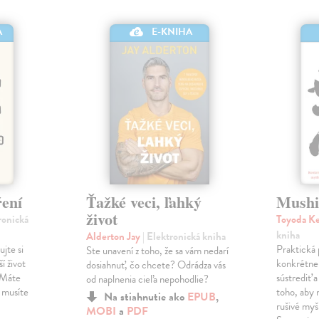
A
E-KNIHA
ření
Ťažké veci, ľahký
Mush
život
ronická
Toyoda Ke
kniha
Alderton Jay
| Elektronická kniha
jte si
Praktická 
Ste unavení z toho, že sa vám nedarí
í život
konkrétne 
dosiahnuť, čo chcete? Odrádza vás
 Máte
sústrediť 
od naplnenia cieľa nepohodlie?
a musíte
toho, aby 
Na stiahnutie ako
EPUB
,
o
rušivé myš
MOBI
a
PDF