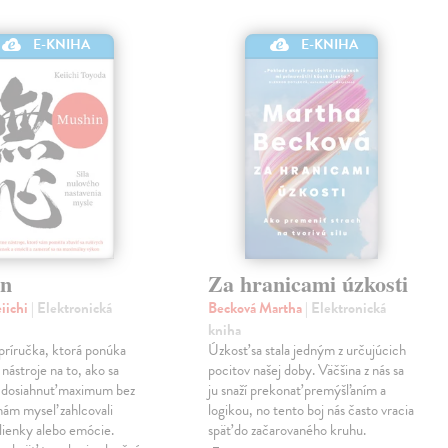
E-KNIHA
E-KNIHA
in
Za hranicami úzkosti
iichi
| Elektronická
Becková Martha
| Elektronická
kniha
príručka, ktorá ponúka
Úzkosť sa stala jedným z určujúcich
nástroje na to, ako sa
pocitov našej doby. Väčšina z nás sa
a dosiahnuť maximum bez
ju snaží prekonať premýšľaním a
nám myseľ zahlcovali
logikou, no tento boj nás často vracia
lienky alebo emócie.
späť do začarovaného kruhu.