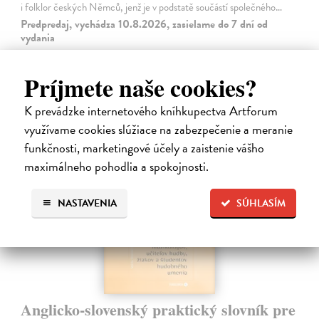
i folklor českých Němců, jenž je v podstatě součástí společného…
Predpredaj, vychádza 10.8.2026, zasielame do 7 dní od
vydania
14,48 €
Príjmete naše cookies?
18,10 €
?
K prevádzke internetového kníhkupectva Artforum
využívame cookies slúžiace na zabezpečenie a meranie
funkčnosti, marketingové účely a zaistenie vášho
maximálneho pohodlia a spokojnosti.
NASTAVENIA
SÚHLASÍM
Anglicko-slovenský praktický slovník pre