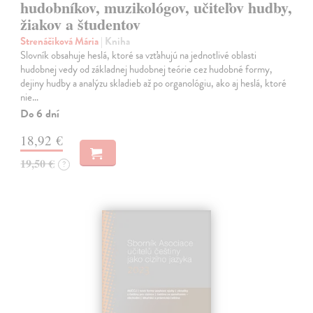
hudobníkov, muzikológov, učiteľov hudby,
žiakov a študentov
Strenáčiková Mária
| Kniha
Slovník obsahuje heslá, ktoré sa vzťahujú na jednotlivé oblasti
hudobnej vedy od základnej hudobnej teórie cez hudobné formy,
dejiny hudby a analýzu skladieb až po organológiu, ako aj heslá, ktoré
nie…
Do 6 dní
18,92 €
19,50 €
?