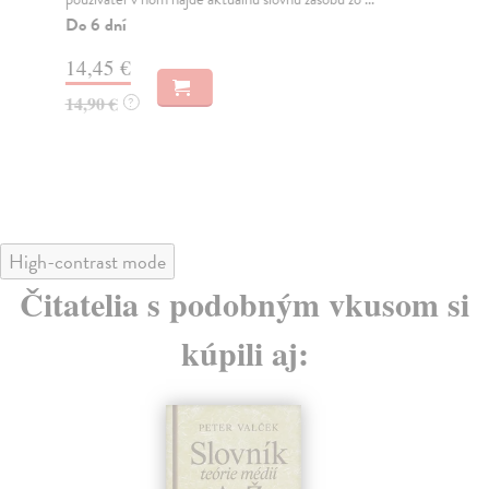
...
Do 6 dní
Do
14,45 €
14
14,90 €
?
14
High-contrast mode
Čitatelia s podobným vkusom si
kúpili aj: