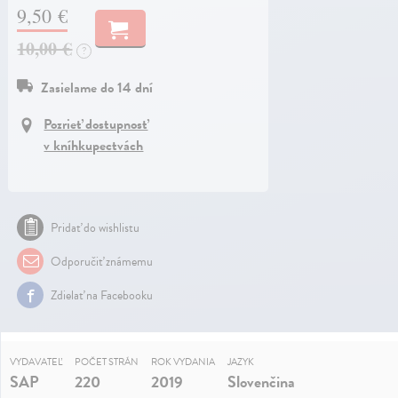
9,50 €
10,00 €
?
Zasielame do 14 dní
Pozrieť dostupnosť
v kníhkupectvách
Pridať do wishlistu
Odporučiť známemu
Zdielať na Facebooku
VYDAVATEĽ
POČET STRÁN
ROK VYDANIA
JAZYK
SAP
220
2019
Slovenčina