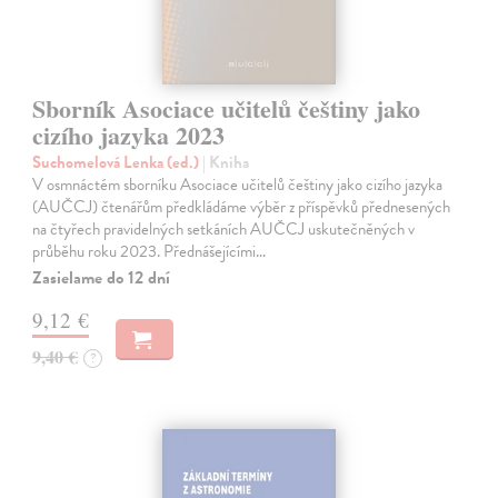
Sborník Asociace učitelů češtiny jako
cizího jazyka 2023
Suchomelová Lenka (ed.)
| Kniha
V osmnáctém sborníku Asociace učitelů češtiny jako cizího jazyka
(AUČCJ) čtenářům předkládáme výběr z příspěvků přednesených
na čtyřech pravidelných setkáních AUČCJ uskutečněných v
průběhu roku 2023. Přednášejícími…
Zasielame do 12 dní
9,12 €
9,40 €
?