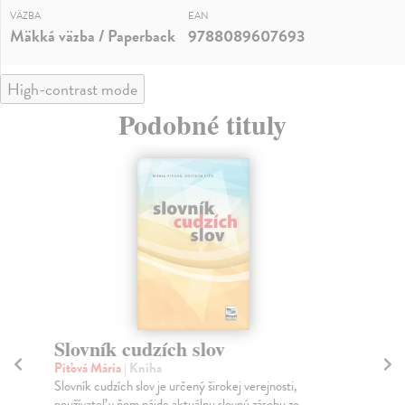
VÄZBA
EAN
Mäkká väzba / Paperback
9788089607693
High-contrast mode
Podobné tituly
Slovník cudzích slov
P
Piťová Mária
| Kniha
Šu
Slovník cudzích slov je určený širokej verejnosti,
Pôd
používateľ v ňom nájde aktuálnu slovnú zásobu zo ...
uží