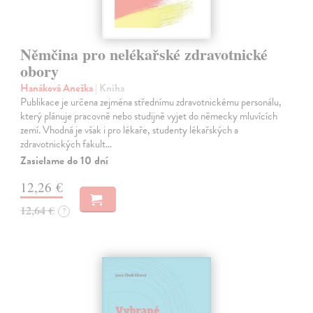
Němčina pro nelékařské zdravotnické
obory
Hanáková Anežka
| Kniha
Publikace je určena zejména střednímu zdravotnickému personálu,
který plánuje pracovně nebo studijně vyjet do německy mluvících
zemí. Vhodná je však i pro lékaře, studenty lékařských a
zdravotnických fakult…
Zasielame do 10 dní
12,26 €
12,64 €
?