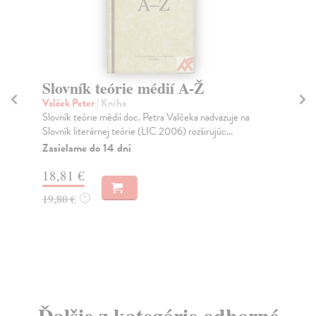
Slovník teórie médií A-Ž
Ma
Valček Peter
| Kniha
Piť
Slovník teórie médií doc. Petra Valčeka nadväzuje na
Mal
Slovník literárnej teórie (LIC 2006) rozširujúc...
Obs
Zasielame do 14 dní
Do
18,81 €
3,
19,80 €
4,
?
Ďalšie z kategórie odborné