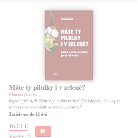
Máte ty pilulky i v zelené?
Pharma
| Kniha
Mysleli jste si, že lékárna je nudné místo? Ale kdepak, i pilulky se
mohou snadno změnit ve stand-up komedii.
Zasielame do 12 dní
16,01 €
16,50 €
?