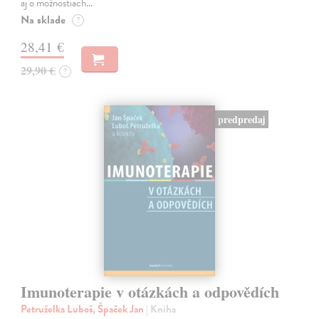
aj o možnostiach…
Na sklade
?
28,41 €
29,90 €
?
predpredaj
Imunoterapie v otázkách a odpovědích
Petruželka Luboš, Špaček Jan
| Kniha