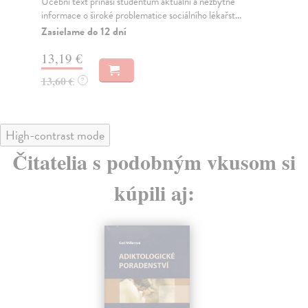
Zasielame do 10 dní
Za
13,76 €
14
14,19 €
15
?
High-contrast mode
Čitatelia s podobným vkusom si
kúpili aj:
na sklade