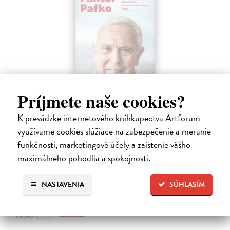
Príjmete naše cookies?
K prevádzke internetového kníhkupectva Artforum
Faktor Pafko
využívame cookies slúžiace na zabezpečenie a meranie
Kadlecová Kateřina, Pafko Pavel
| Kniha
funkčnosti, marketingové účely a zaistenie vášho
Profesor Pavel Pafko letos oslavil pětaosmdesátiny a za pár měsíců
šedesát let v témže zaměstnání, totiž jako břišní a hrudní chirurg III.
maximálneho pohodlia a spokojnosti.
chirurgické kliniky 1. lékařské fakulty Univerzity Karlovy v Praze.…
Zasielame do 12 dní
NASTAVENIA
SÚHLASÍM
15,91 €
16,40 €
?