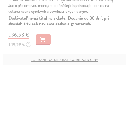
Jde o přelomovou monografii přinášející sjednocující pohled na
většinu neurologických a psychiatrických diagnóz.
Dodávateľ nemá titul na sklade. Dodanie do 30 dní, pri
starších tituloch nevieme dodanie garantovať.
136,58 €
140,80 €
?
ZOBRAZIŤ ĎALŠIE Z KATEGÓRIE MEDICÍNA