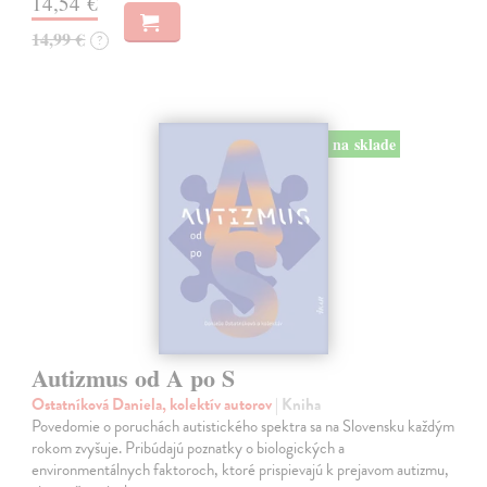
14,54 €
14,99 €
?
na sklade
Autizmus od A po S
Ostatníková Daniela, kolektív autorov
| Kniha
Povedomie o poruchách autistického spektra sa na Slovensku každým
rokom zvyšuje. Pribúdajú poznatky o biologických a
environmentálnych faktoroch, ktoré prispievajú k prejavom autizmu,