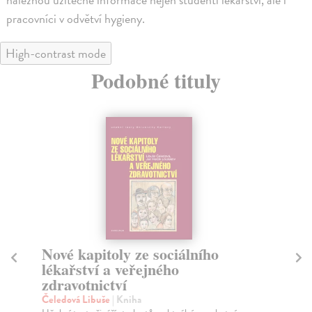
pracovníci v odvětví hygieny.
High-contrast mode
Podobné tituly
Veřejné zdravotnictví a výchova
Ve
ke zdraví
k
Hamplová Lidmila
| Kniha
Ha
Publikace seznamuje s historií vývoje veřejného
Pub
zdravotnictví, jeho principy, aktuální problematikou...
zdr