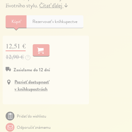
životního stylu.
Čítať ďalej
↓
Kúpiť
Rezervovať v kníhkupectve
12,51 €
12,90 €
?
Zasielame do 12 dní
Pozrieť dostupnosť
v kníhkupectvách
Pridať do wishlistu
Odporučiť známemu