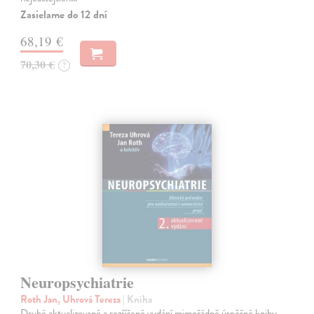
Zasielame do 12 dní
68,19 €
70,30 €
?
Neuropsychiatrie
Roth Jan, Uhrová Tereza
| Kniha
Druhé aktualizované a rozšířené vydání mimořádně úspěšné knihy.