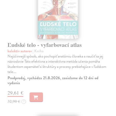
Ľudské telo - vyfarbovací atlas
kolektív autorov
| Kniha
Najúčinnejší spôsob, ako pochopiť anatómiu človeka a naučiť sa jej
názvoslovie Táto efektívna a interaktívna metóda učenia pomáha
študentom zapamätať si štruktúry a procesy prebiehajúce v ľudskom
tele.…
Predpredaj, vychádza 21.8.2026, zasielame do 12 dní od
vydania
29,61 €
32,90 €
?