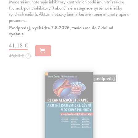
Moderní imunoterapie inhibitory kontrolních bodů imunitní reakce
(„check point inhibitory“) ukončila éru stagnace systémové léčby
solidních nádorů. Aktuální otázky biomarkerově řízené imunoterapie s
posunem…
Predpredaj, vychádza 7.8.2026, zasielame do 7 dní od
vydania
41,18 €
46,80 €
?
predpredaj