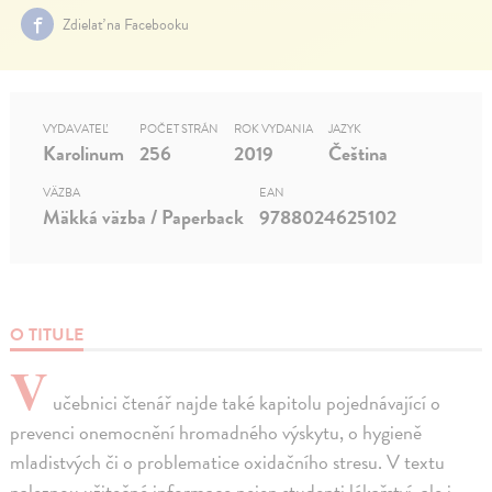
Zdielať na Facebooku
VYDAVATEĽ
POČET STRÁN
ROK VYDANIA
JAZYK
Karolinum
256
2019
Čeština
VÄZBA
EAN
Mäkká väzba / Paperback
9788024625102
O TITULE
V
učebnici čtenář najde také kapitolu pojednávající o
prevenci onemocnění hromadného výskytu, o hygieně
mladistvých či o problematice oxidačního stresu. V textu
naleznou užitečné informace nejen studenti lékařství, ale i