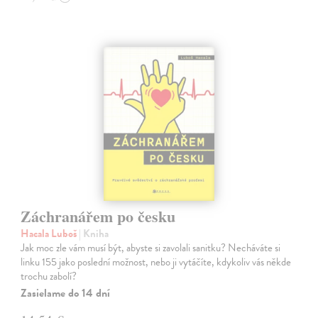
Záchranářem po česku
Hacala Luboš
| Kniha
Jak moc zle vám musí být, abyste si zavolali sanitku? Necháváte si
linku 155 jako poslední možnost, nebo ji vytáčíte, kdykoliv vás někde
trochu zabolí?
Zasielame do 14 dní