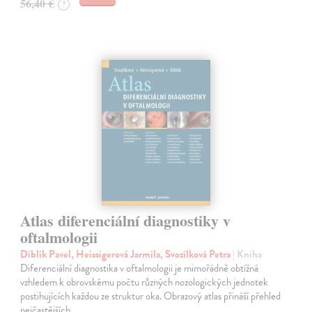
56,40 €
?
Atlas diferenciální diagnostiky v
oftalmologii
Diblík Pavel, Heissigerová Jarmila, Svozílková Petra
| Kniha
Diferenciální diagnostika v oftalmologii je mimořádně obtížná
vzhledem k obrovskému počtu různých nozologických jednotek
postihujících každou ze struktur oka. Obrazový atlas přináší přehled
nejčastějších…