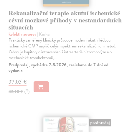
Rekanalizační terapie akutní ischemické
cévní mozkové příhody v nestandardních
situacích
kolektív autorov
| Kniha
Prakticky zaměřený klinický průvodce moderní akutní léčbou
ischemické CMP napříč celým spektrem rekanalizačních metod.
Zahrnuje kapitoly o intravenózní i intraarteriální trombolýze a o
mechanické trombektomii,…
Predpredaj, vychádza 7.8.2026, zasielame do 7 dní od
vydania
37,05 €
42,10 €
?
predpredaj