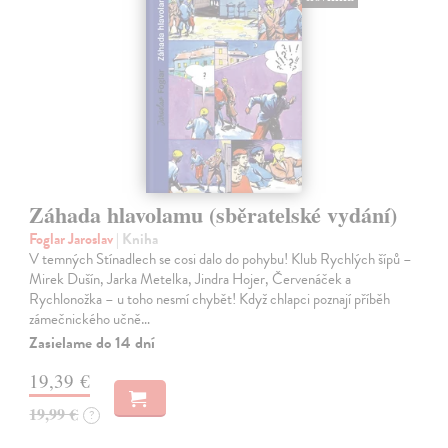
Záhada hlavolamu (sběratelské vydání)
Foglar Jaroslav
| Kniha
V temných Stínadlech se cosi dalo do pohybu! Klub Rychlých šípů –
Mirek Dušín, Jarka Metelka, Jindra Hojer, Červenáček a
Rychlonožka – u toho nesmí chybět! Když chlapci poznají příběh
zámečnického učně…
Zasielame do 14 dní
19,39 €
19,99 €
?