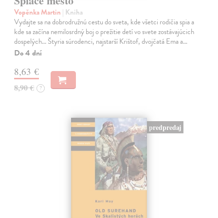
Spiace mesto
Vopěnka Martin
| Kniha
Vydajte sa na dobrodružnú cestu do sveta, kde všetci rodičia spia a
kde sa začína nemilosrdný boj o prežitie detí vo svete zostávajúcich
dospelých... Štyria súrodenci, najstarší Krištof, dvojčatá Ema a…
Do 4 dní
8,63 €
8,90 €
?
predpredaj