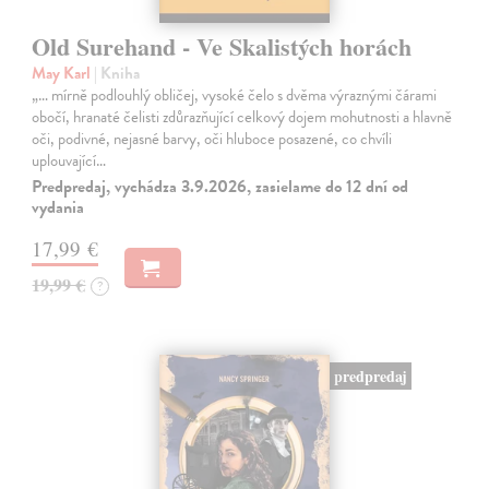
Old Surehand - Ve Skalistých horách
May Karl
| Kniha
„… mírně podlouhlý obličej, vysoké čelo s dvěma výraznými čárami
obočí, hranaté čelisti zdůrazňující celkový dojem mohutnosti a hlavně
oči, podivné, nejasné barvy, oči hluboce posazené, co chvíli
uplouvající…
Predpredaj, vychádza 3.9.2026, zasielame do 12 dní od
vydania
17,99 €
19,99 €
?
predpredaj