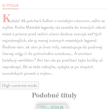
O TITULE
K
deže! Ak patríte k ľuďom s rovnakým názorom, veľmi sa
mýlite. Kniha Mestské legendy vás zavedie do tmavých zákutí
miest a priamo pred vašimi očami doslova zosnuje sieť tých
najznámejších, ale aj menej známych mestských legiend.
Radíme vám: ak vám je život milý, nenastupuje do podivnej
čiernej volgy či do polnočného autobusu… A smrtiaci
hotelový ventilátor? Ani ten vás po prečítaní tejto knižky už
neprekvapí. Ak sa teda nebojíte, vydajte sa po stopách
novodobých povestí a mýtov...
High-contrast mode
Podobné tituly