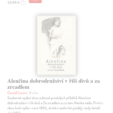
12,90 €
?
Alenčina dobrodružství v říši divů a za
zrcadlem
Carroll Lewis
| Kniha
Souborné vydání dvou světově proslulých příběhů Alenčina
dobrodružství v říši divů a Za zrcadlem a co tam Alenka našla. První z
obou knih vyšla v roce 1865, druhá o sedm let později, tedy téměř
před 150…