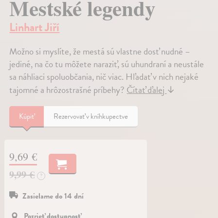
Mestské legendy
Linhart Jiří
Možno si myslíte, že mestá sú vlastne dosť nudné –
jediné, na čo tu môžete naraziť, sú uhundraní a neustále
sa náhliaci spoluobčania, nič viac. Hľadať v nich nejaké
tajomné a hrôzostrašné príbehy?
Čítať ďalej
↓
Kúpiť
Rezervovať v kníhkupectve
9,69 €
9,99 €
?
Zasielame do 14 dní
Pozrieť dostupnosť