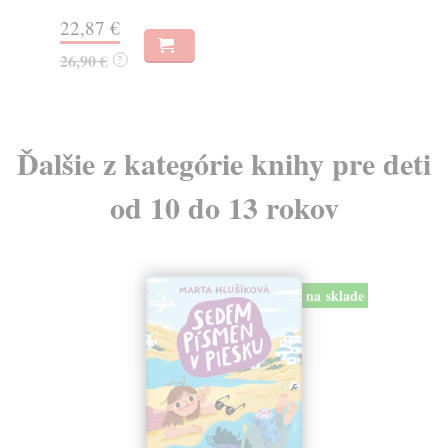
11
22,87 €
11
26,90 €
?
Ďalšie z kategórie knihy pre deti
od 10 do 13 rokov
na sklade