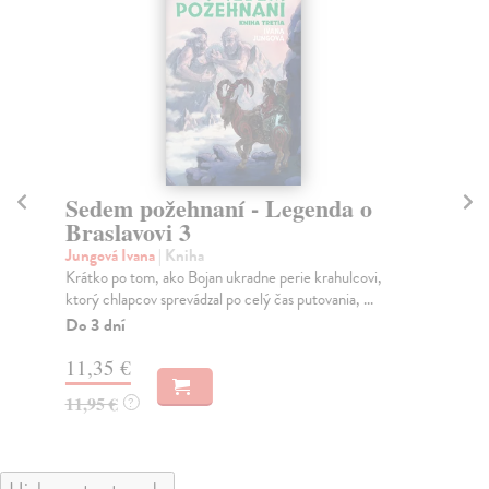
Sedem požehnaní - Legenda o
Z
Braslavovi 3
Br
Jungová Ivana
| Kniha
Ju
Krátko po tom, ako Bojan ukradne perie krahulcovi,
Pok
ktorý chlapcov sprevádzal po celý čas putovania, ...
obd
Do 3 dní
Do
11,35 €
12
11,95 €
12
?