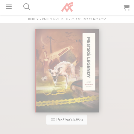
KNIHY
-
KNIHY PRE DETI
-
OD 10 DO 13 ROKOV
Prečítať ukážku