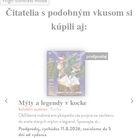
High-contrast mode
Čitatelia s podobným vkusom si
kúpili aj:
predpredaj
Mýty a legendy v kocke
M
kolektív autorov
| Kniha
Žáč
Obľúbená rodinná encyklopédia vás pozýva na návštevu
V T
do sveta starých mýtov a legiend. Spoznajte st...
vše
Predpredaj, vychádza 11.8.2026, zasielame do 5
Do
dní od vydania