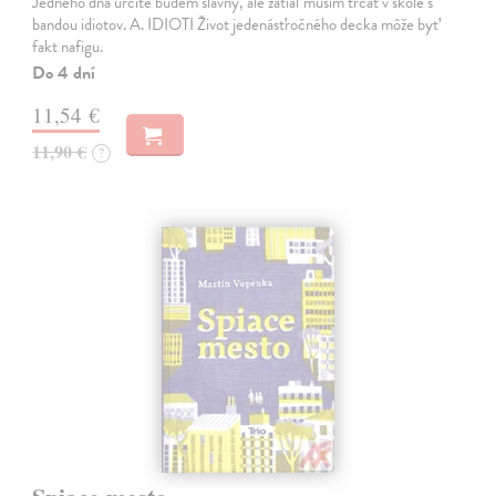
Jedného dňa určite budem slávny, ale zatiaľ musím trčať v škole s
bandou idiotov. A. IDIOTI Život jedenásťročného decka môže byť
fakt nafigu.
Do 4 dní
11,54 €
11,90 €
?