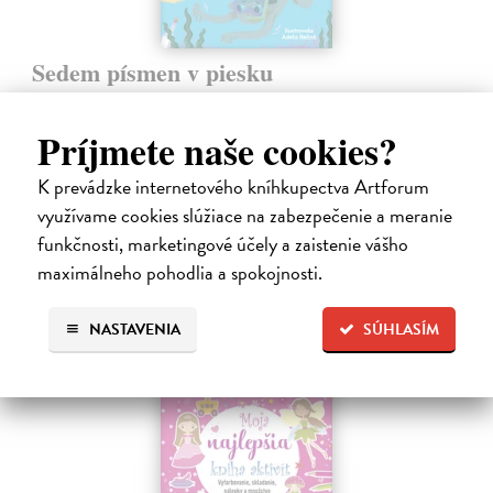
Sedem písmen v piesku
Hlušíková Marta
| Kniha
Dovolenka na Kréte je niekedy plná prekvapení. Súrodenci Noro a
Príjmete naše cookies?
Anabela pri mori spoznávajú svojráznych Chrtovcov, natrafia na
usušenú jaštericu, zaujmú ich Uwe a Hans, ktorí sú takmer celé dni
K prevádzke internetového kníhkupectva Artforum
zahrabaní…
využívame cookies slúžiace na zabezpečenie a meranie
Na sklade
funkčnosti, marketingové účely a zaistenie vášho
14,20 €
maximálneho pohodlia a spokojnosti.
14,95 €
?
NASTAVENIA
SÚHLASÍM