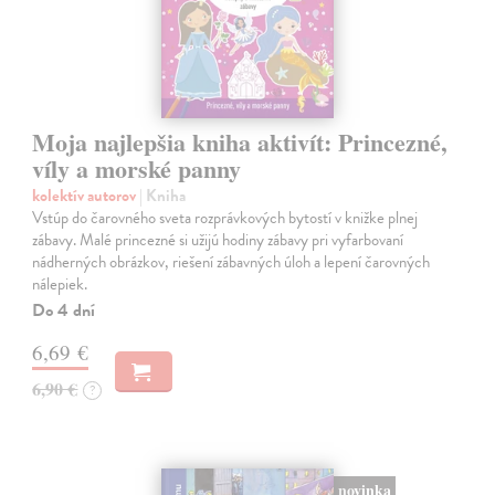
Moja najlepšia kniha aktivít: Princezné,
víly a morské panny
kolektív autorov
| Kniha
Vstúp do čarovného sveta rozprávkových bytostí v knižke plnej
zábavy. Malé princezné si užijú hodiny zábavy pri vyfarbovaní
nádherných obrázkov, riešení zábavných úloh a lepení čarovných
nálepiek.
Do 4 dní
6,69 €
6,90 €
?
novinka