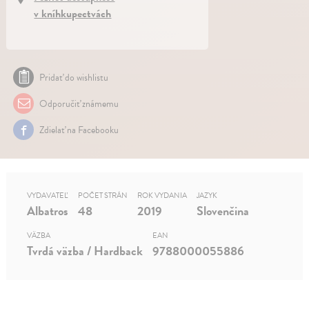
v kníhkupectvách
Pridať do wishlistu
Odporučiť známemu
Zdielať na Facebooku
VYDAVATEĽ
POČET STRÁN
ROK VYDANIA
JAZYK
Albatros
48
2019
Slovenčina
VÄZBA
EAN
Tvrdá väzba / Hardback
9788000055886