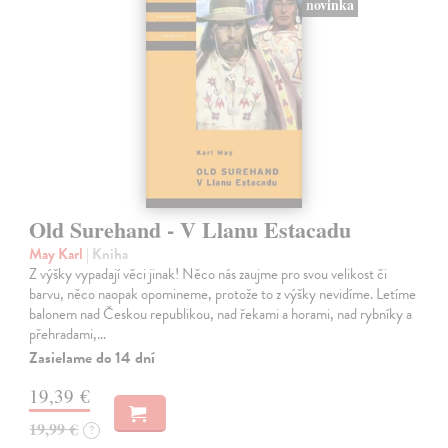
novinka
Old Surehand - V Llanu Estacadu
May Karl
| Kniha
Z výšky vypadají věci jinak! Něco nás zaujme pro svou velikost či
barvu, něco naopak opomineme, protože to z výšky nevidíme. Letíme
balonem nad Českou republikou, nad řekami a horami, nad rybníky a
přehradami,…
Zasielame do 14 dní
19,39 €
19,99 €
?