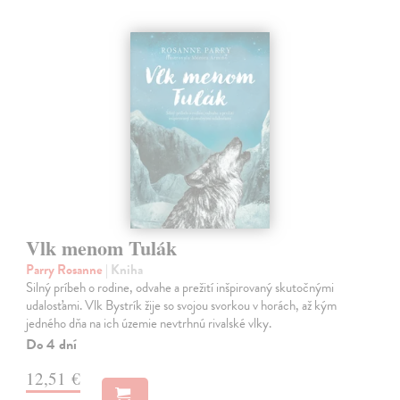
Vlk menom Tulák
Parry Rosanne
| Kniha
Silný príbeh o rodine, odvahe a prežití inšpirovaný skutočnými
udalosťami. Vlk Bystrík žije so svojou svorkou v horách, až kým
jedného dňa na ich územie nevtrhnú rivalské vlky.
Do 4 dní
12,51 €