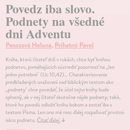
Povedz iba slovo.
Podnety na všedné
dni Adventu
Panczová Helena
,
Prihatný Pavel
Kniha, ktorú čitateľ drží v rukách, chce byť knihou
podnetov, pomáhajúcich sústrediť pozornosť na „len
jedno potrebné" (Llc 10,42)... Charakterizovanie
predkladaných uvažovaní nad biblickým textom ako
„podnety" chce povedať, že účel tejto knihy bude
splnený, ak v nej čitateľ skutočne nájde podnety; také,
ktoré ho povedú odložiť knihu bokom a zostať iba s
textom Písma. Len ono má moc ďalej rozpaľovať prvotnú
iskru podnetu.
Čítať ďalej
↓