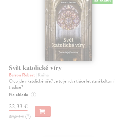
Svět katolické víry
Barron Robert
| Kniha
O co jde v katolické víře? Je to jen dva tisíce let stará kulturní
tradice?
Na sklade
?
22,33 €
23,50 €
?