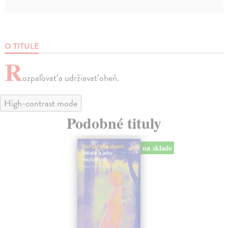
O TITULE
R
ozpaľovať a udržiavať oheň.
High-contrast mode
Podobné tituly
na sklade