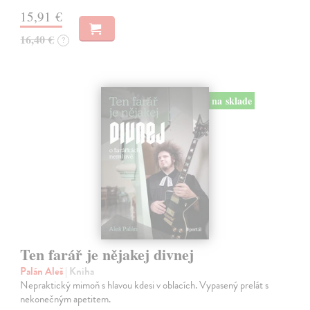
15,91 €
16,40 €
?
na sklade
Ten farář je nějakej divnej
Palán Aleš
| Kniha
Nepraktický mimoň s hlavou kdesi v oblacích. Vypasený prelát s
nekonečným apetitem.