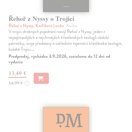
Řehoř z Nyssy o Trojici
Řehoř z Nyssy, Karfíková Lenka
| Kniha
V trojici drobných pojednání rozvíjí Řehoř z Nyssy, jeden z
nejzajímavějších a nejvlivnějších křesťanských teologů období
patristiky, svoje představy o ústředním tajemství křesťanské teologie,
božské Trojici.…
Predpredaj, vychádza 3.9.2026, zasielame do 12 dní od
vydania
13,49 €
14,99 €
?