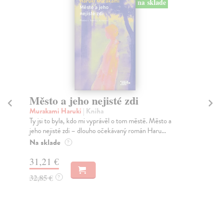
na sklade
Město a jeho nejisté zdi
Tr
Murakami Haruki
| Kniha
Ma
Ty jsi to byla, kdo mi vyprávěl o tom městě. Město a
JE
jeho nejisté zdi – dlouho očekávaný román Haru...
NAŠ
muž
Na sklade
?
Za
31,21 €
22
32,85 €
?
24