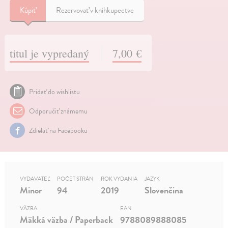
Kúpiť
Rezervovať v kníhkupectve
titul je vypredaný
7,00 €
Pridať do wishlistu
Odporučiť známemu
Zdielať na Facebooku
VYDAVATEĽ
POČET STRÁN
ROK VYDANIA
JAZYK
Minor
94
2019
Slovenčina
VÄZBA
EAN
Mäkká väzba / Paperback
9788089888085