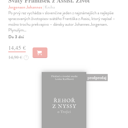
Svätý František z Assisi. Život
Jorgensen Johannes
| Kniha
Po prvý raz vychádza v slovenčine jeden z najznámejších a najlepšie
spracovaných životopisov svätého Františka z Assisi, ktorý napísal –
možno trochu prekvapivo – dánsky autor Johannes Jorgensen.
Plynulým…
Do 3 dní
14,45 €
14,90 €
?
predpredaj