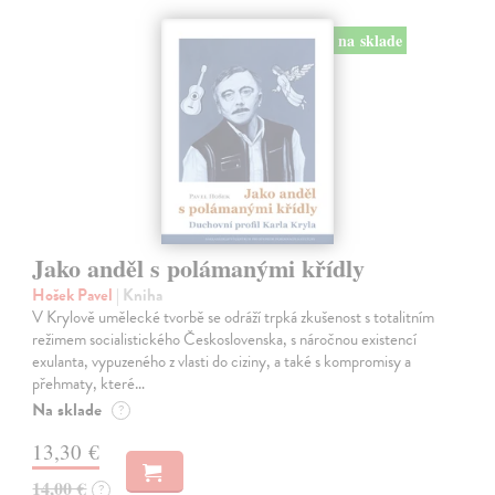
na sklade
Jako anděl s polámanými křídly
Hošek Pavel
| Kniha
V Krylově umělecké tvorbě se odráží trpká zkušenost s totalitním
režimem socialistického Československa, s náročnou existencí
exulanta, vypuzeného z vlasti do ciziny, a také s kompromisy a
přehmaty, které…
Na sklade
?
13,30 €
14,00 €
?