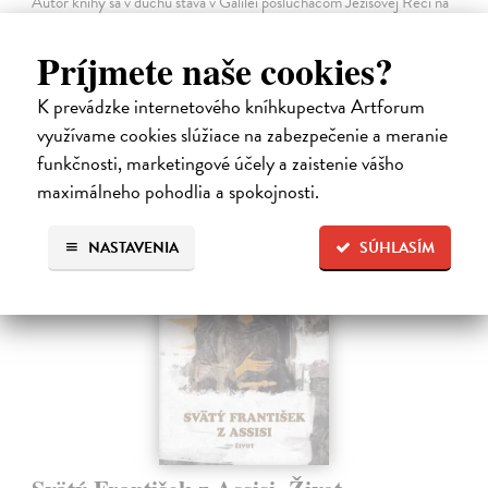
Autor knihy sa v duchu stáva v Galilei poslucháčom Ježišovej Reči na
vrchu. Ako pravoverný rabín sa usiluje pozorne počúvať tohto nového
učiteľa a porovnáva jeho učenie s tým, čo hovorí židovská Tóra.
Príjmete naše cookies?
Na sklade
?
K prevádzke internetového kníhkupectva Artforum
12,60 €
využívame cookies slúžiace na zabezpečenie a meranie
14,00 €
?
funkčnosti, marketingové účely a zaistenie vášho
maximálneho pohodlia a spokojnosti.
NASTAVENIA
SÚHLASÍM