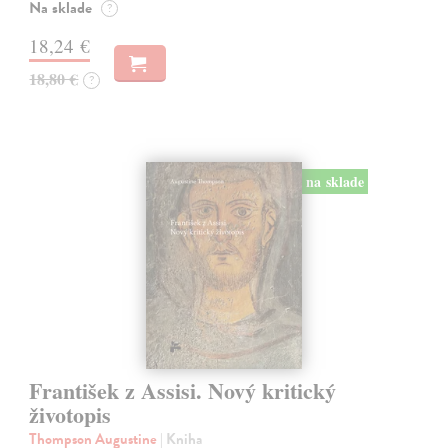
Na sklade
?
18,24 €
18,80 €
?
na sklade
František z Assisi. Nový kritický
životopis
Thompson Augustine
| Kniha