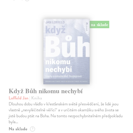
na sklade
Když Bůh nikomu nechybí
Loffeld Jan
| Kniha
Dlouhou dobu vládlo v křesťanském světě přesvědčení, že lidé jsou
vlastně „nevyléčitelně věřící“ a v určitém okamžiku svého života se
jistě budou ptát na Boha. Na tomto nezpochybnitelném předpokladu
byla…
Na sklade
?