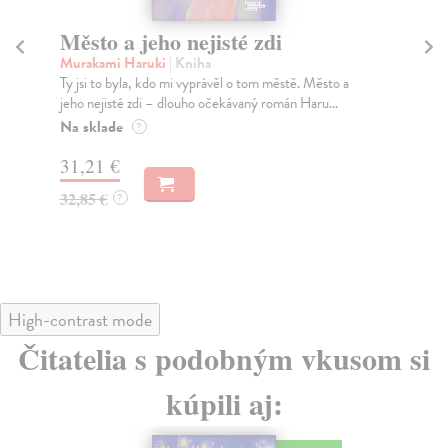
Město a jeho nejisté zdi
Tr
Murakami Haruki
| Kniha
Ma
Ty jsi to byla, kdo mi vyprávěl o tom městě. Město a
JE
jeho nejisté zdi – dlouho očekávaný román Haru...
NAŠ
muž
Na sklade
?
Za
31,21 €
22
32,85 €
?
24
High-contrast mode
Čitatelia s podobným vkusom si
kúpili aj: