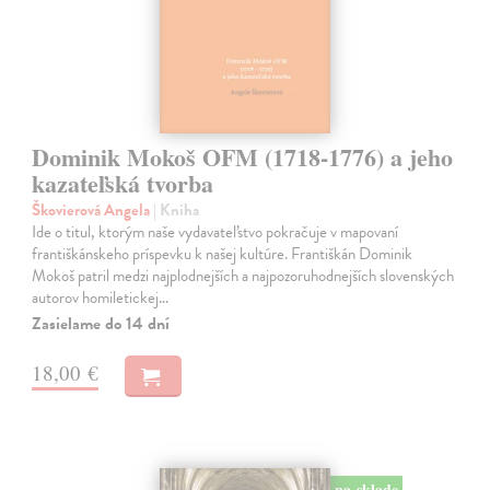
Dominik Mokoš OFM (1718-1776) a jeho
kazateľská tvorba
Škovierová Angela
| Kniha
Ide o titul, ktorým naše vydavateľstvo pokračuje v mapovaní
františkánskeho príspevku k našej kultúre. Františkán Dominik
Mokoš patril medzi najplodnejších a najpozoruhodnejších slovenských
autorov homiletickej…
Zasielame do 14 dní
18,00 €
na sklade