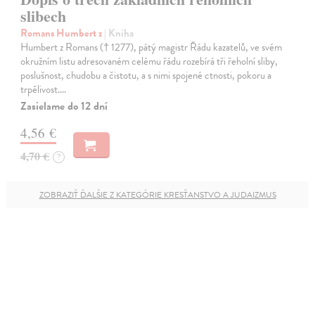
slibech
Romans Humbert z
| Kniha
Humbert z Romans († 1277), pátý magistr Řádu kazatelů, ve svém
okružním listu adresovaném celému řádu rozebírá tři řeholní sliby,
poslušnost, chudobu a čistotu, a s nimi spojené ctnosti, pokoru a
trpělivost.…
Zasielame do 12 dní
4,56 €
4,70 €
?
ZOBRAZIŤ ĎALŠIE Z KATEGÓRIE KRESŤANSTVO A JUDAIZMUS