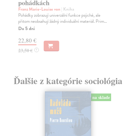
pohádkách
Jut
„Vš
Franz Marie-Louise von
| Kniha
roz
Pohádky zobrazují univerzální funkce psýché, ale
přitom neobsahují žádný individuální materiál. Prim...
Na
Do 5 dní
15
22,80 €
16
23,50 €
?
Ďalšie z kategórie sociológia
na sklade