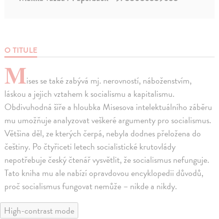
O TITULE
M
ises se také zabývá mj. nerovností, náboženstvím,
láskou a jejich vztahem k socialismu a kapitalismu.
Obdivuhodná šíře a hloubka Misesova intelektuálního záběru
mu umožňuje analyzovat veškeré argumenty pro socialismus.
Většina děl, ze kterých čerpá, nebyla dodnes přeložena do
češtiny. Po čtyřiceti letech socialistické krutovlády
nepotřebuje český čtenář vysvětlit, že socialismus nefunguje.
Tato kniha mu ale nabízí opravdovou encyklopedii důvodů,
proč socialismus fungovat nemůže – nikde a nikdy.
High-contrast mode