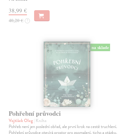
38,99 €
40,20 €
?
na sklade
Pohřební průvodci
Vojtíšek Oleg
| Kniha
Pohřeb není jen poslední obřad, ale první krok na cestě truchlení.
Pohřební průvodce otevírá prostor pro zpomalení, ticho a otázky,