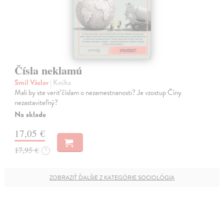
Čísla neklamú
Smil Václav
| Kniha
Mali by ste veriť číslam o nezamestnanosti? Je vzostup Číny
nezastaviteľný?
Na sklade
17,05 €
17,95 €
?
ZOBRAZIŤ ĎALŠIE Z KATEGÓRIE SOCIOLÓGIA