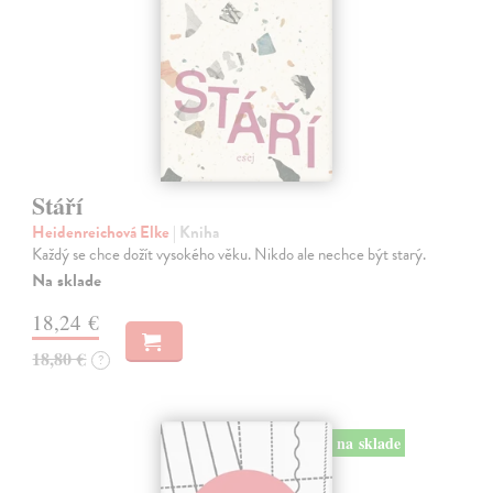
Stáří
Heidenreichová Elke
| Kniha
Každý se chce dožít vysokého věku. Nikdo ale nechce být starý.
Na sklade
18,24 €
18,80 €
?
na sklade