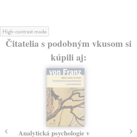
37
High-contrast mode
Čitatelia s podobným vkusom si
kúpili aj:
Analytická psychologie v
V