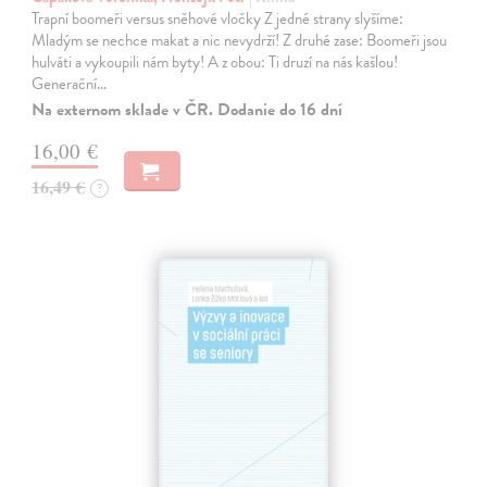
Trapní boomeři versus sněhové vločky Z jedné strany slyšíme:
Mladým se nechce makat a nic nevydrží! Z druhé zase: Boomeři jsou
hulváti a vykoupili nám byty! A z obou: Ti druzí na nás kašlou!
Generační…
Na externom sklade v ČR. Dodanie do 16 dní
16,00 €
16,49 €
?