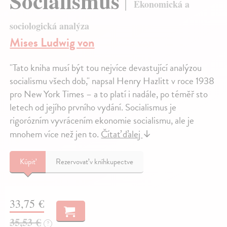
Socialismus
Ekonomická a
sociologická analýza
Mises Ludwig von
"Tato kniha musí být tou nejvíce devastující analýzou
socialismu všech dob," napsal Henry Hazlitt v roce 1938
pro New York Times – a to platí i nadále, po téměř sto
letech od jejího prvního vydání. Socialismus je
rigorózním vyvrácením ekonomie socialismu, ale je
mnohem více než jen to.
Čítať ďalej
↓
Kúpiť
Rezervovať v kníhkupectve
33,75 €
35,53 €
?