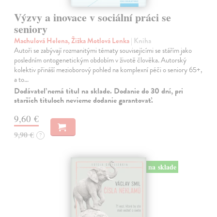
Výzvy a inovace v sociální práci se
seniory
Machulová Helena, Žižka Motlová Lenka
| Kniha
Autoři se zabývají rozmanitými tématy souvisejícími se stářím jako
posledním ontogenetickým obdobím v životě člověka. Autorský
kolektiv přináší mezioborový pohled na komplexní péči o seniory 65+,
a to…
Dodávateľ nemá titul na sklade. Dodanie do 30 dní, pri
starších tituloch nevieme dodanie garantovať.
9,60 €
9,90 €
?
na sklade