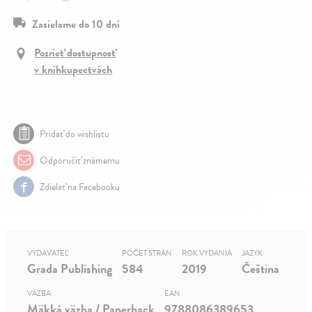
Zasielame do 10 dní
Pozrieť dostupnosť
v kníhkupectvách
Pridať do wishlistu
Odporučiť známemu
Zdielať na Facebooku
VYDAVATEĽ
POČET STRÁN
ROK VYDANIA
JAZYK
Grada Publishing
584
2019
Čeština
VÄZBA
EAN
Mäkká väzba / Paperback
9788086389653