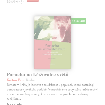
15,00 €
?
na sklade
Porucha na křižovatce světů
Květina Petr
| Kniha
Tématem knihy je identita a soudržnost u populací, které postrádají
centralizaci v jakékoliv podobě. Vynecháváme tedy státy i náčelnictví
a obecně všechny útvary, které identitu svým členům indukují
zvnějšku,…
Na sklade