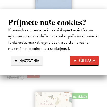
Príjmete naše cookies?
Nadvláda mužů
K prevádzke internetového kníhkupectva Artforum
využívame cookies slúžiace na zabezpečenie a meranie
Bourdieu Pierre
| Kniha
Mužská dominance je tak zakotvena v našich společenských
funkčnosti, marketingové účely a zaistenie vášho
praktikách a našem nevědomí, že si jí sotva všímáme; je natolik v
maximálneho pohodlia a spokojnosti.
souladu s našimi očekáváními, že ji jen těžko zpochybňujeme.
Bourdieu vychází…
Na sklade
NASTAVENIA
SÚHLASÍM
14,55 €
15,00 €
?
na sklade