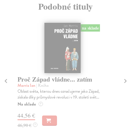
Podobné tituly
na sklade
Proč Západ vládne... zatím
Vz
mi
Morris Ian
| Kniha
Oblast světa, kterou dnes označujeme jako Západ,
Sch
získala díky průmyslové revoluci v 19. století svět...
Naš
pro
Na sklade
?
dob
44,56 €
Za
46,90 €
?
35