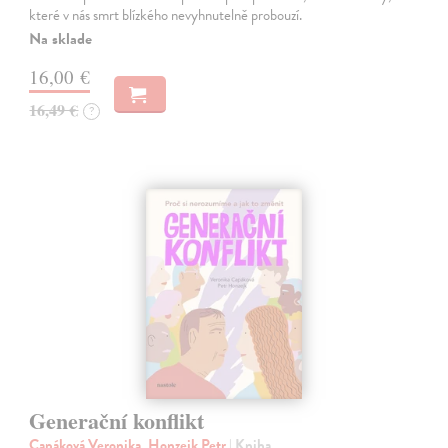
které v nás smrt blízkého nevyhnutelně probouzí.
Na sklade
16,00 €
16,49 €
?
Generační konflikt
Capáková Veronika, Honzejk Petr
| Kniha