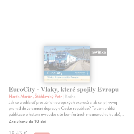
novinka
EuroCity - Vlaky, které spojily Evropu
Harák Martin, Šťáhlavský Petr
| Kniha
Jak se zrodila síť prestižních evropských expresů a jak se její vývoj
promítl do železniční dopravy v České republice? To vám přiblíží
publikace o historii evropské sítě komfortních mezinárodních vlaků,…
Zasielame do 10 dní
19,43 €