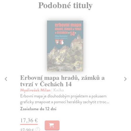
Podobné tituly
Erbovní mapa hradů, zámků a
E
tvrzí v Čechách 14
t
Mysliveček Milan
| Kniha
My
Erbovní mapa je dlouhodobým projektem a pokusem
Ser
graficky zmapovat a pomocí heraldiky zachytit z troc...
Čec
sa..
Zasielame do 12 dní
Za
17,36 €
17
17,90 €
?