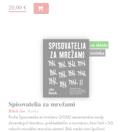
20,00 €
na sklade
novinka
Spisovatelia za mrežami
Bábik Ján
| Kniha
Kniha Spisovatelia za mrežami (2026) zaznamenáva osudy
slovenských literátov, prekladateľov a novinárov, ktorí boli v 50.
rokoch minulého storočia väznení. Boli medzi nimi špičkoví