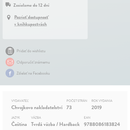
Zasielame do 12 dní
Pozrieť dostupnosť
v kníhkupectvách
Pridať do wishlistu
Odporučiť známemu
Zdielať na Facebooku
VYDAVATEĽ
POČET STRÁN
ROK VYDANIA
Chvojkovo nakladatelství
73
2019
JAZYK
VÄZBA
EAN
Čeština
Tvrdá väzba / Hardback
9788086183824