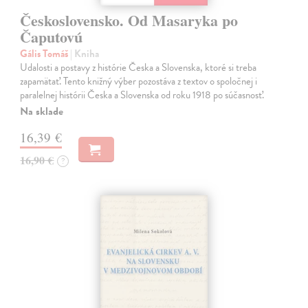
Československo. Od Masaryka po
Čaputovú
Gális Tomáš
| Kniha
Udalosti a postavy z histórie Česka a Slovenska, ktoré si treba
zapamätať. Tento knižný výber pozostáva z textov o spoločnej i
paralelnej histórii Česka a Slovenska od roku 1918 po súčasnosť.
Na sklade
16,39 €
16,90 €
?