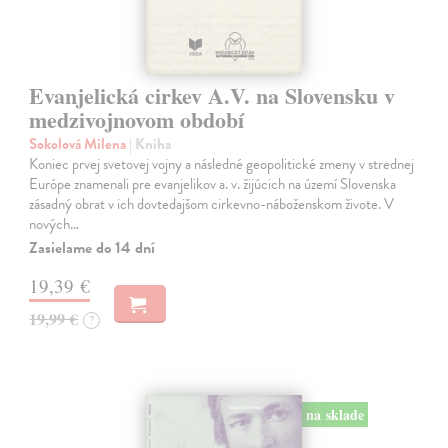
Evanjelická cirkev A.V. na Slovensku v
medzivojnovom období
Sokolová Milena
| Kniha
Koniec prvej svetovej vojny a následné geopolitické zmeny v strednej
Európe znamenali pre evanjelikov a. v. žijúcich na území Slovenska
zásadný obrat v ich dovtedajšom cirkevno-náboženskom živote. V
nových…
Zasielame do 14 dní
19,39 €
19,99 €
?
na sklade