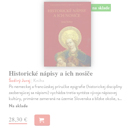
na sklade
Historické nápisy a ich nosiče
Šedivý Juraj
| Kniha
Po nemeckej a francúzskej príručke epigrafie (historickej disciplíny
zaoberajúcej sa nápismi) vychádza tretia syntéza vývoja nápisovej
kultúry, primárne zameraná na územie Slovenska a blízke okolie, s…
Na sklade
28,30 €