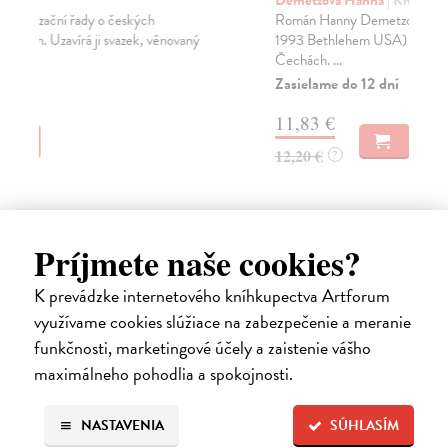
M
Demetzová Hanna
| Kniha
Román Hanny Demetzové (1928 Ústí nad Labem -
Wa
1993 Bethlehem USA) se odehrává v okupovaných
Zám
Čechách. ...
bud
Zasielame do 12 dní
Za
11,83 €
15
12,20 €
?
16
Príjmete naše cookies?
Ďalšie z kategórie slovenské a
K prevádzke internetového kníhkupectva Artforum
české dejiny
využívame cookies slúžiace na zabezpečenie a meranie
funkčnosti, marketingové účely a zaistenie vášho
maximálneho pohodlia a spokojnosti.
na sklade
NASTAVENIA
SÚHLASÍM