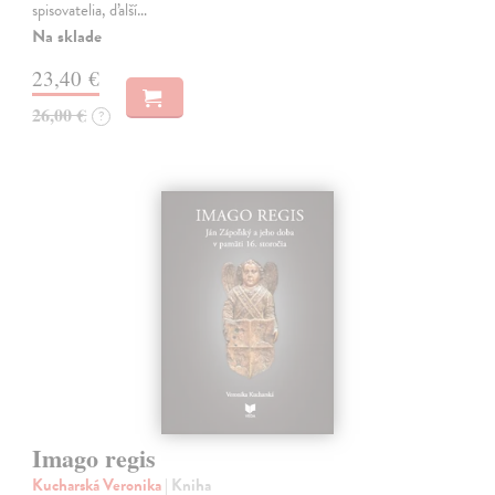
spisovatelia, ďalší…
Na sklade
23,40 €
26,00 €
?
Imago regis
Kucharská Veronika
| Kniha