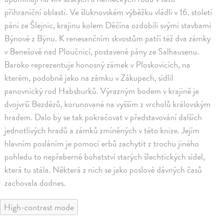
příhraniční oblasti. Ve šluknovském výběžku vládli v 16. století
páni ze Šlejnic, krajinu kolem Děčína ozdobili svými stavbami
Býnové z Býnu. K renesančním skvostům patří též dva zámky
v Benešově nad Ploučnicí, postavené pány ze Salhausenu.
Baroko reprezentuje honosný zámek v Ploskovicích, na
kterém, podobně jako na zámku v Zákupech, sídlil
panovnický rod Habsburků. Výrazným bodem v krajině je
dvojvrší Bezdězů, korunované na vyšším z vrcholů královským
hradem. Dalo by se tak pokračovat v představování dalších
jednotlivých hradů a zámků zmíněných v této knize. Jejím
hlavním posláním je pomocí erbů zachytit z trochu jiného
pohledu to nepřeberné bohatství starých šlechtických sídel,
která tu stála. Některá z nich se jako poslové dávných časů
zachovala dodnes.
High-contrast mode