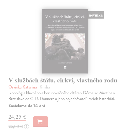
novinka
V službách štátu, cirkvi, vlastného rodu
Orviská Katarína
| Kniha
Ikonológia hlavného a korunovačného oltára v Dóme sv. Martina v
Bratislave od G. R. Donnera a jeho objednávateľ Imrich Esterházi.
Zasielame do 14 dní
24,25 €
25,00 €
?