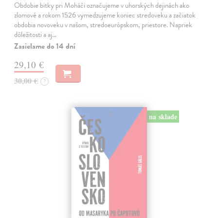
Obdobie bitky pri Moháči označujeme v uhorských dejinách ako
zlomové a rokom 1526 vymedzujeme koniec stredoveku a začiatok
obdobia novoveku v našom, stredoeurópskom, priestore. Napriek
dôležitosti a aj…
Zasielame do 14 dní
29,10 €
30,00 €
?
na sklade