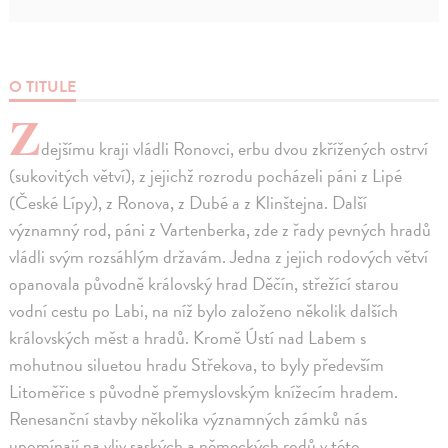
O TITULE
Z
dejšímu kraji vládli Ronovci, erbu dvou zkřížených ostrví
(sukovitých větví), z jejichž rozrodu pocházeli páni z Lipé
(České Lípy), z Ronova, z Dubé a z Klinštejna. Další
významný rod, páni z Vartenberka, zde z řady pevných hradů
vládli svým rozsáhlým državám. Jedna z jejich rodových větví
opanovala původně královský hrad Děčín, střežící starou
vodní cestu po Labi, na níž bylo založeno několik dalších
královských měst a hradů. Kromě Ústí nad Labem s
mohutnou siluetou hradu Střekova, to byly především
Litoměřice s původně přemyslovským knížecím hradem.
Renesanční stavby několika významných zámků nás
upomínají na vliv saských a německých rodů v této