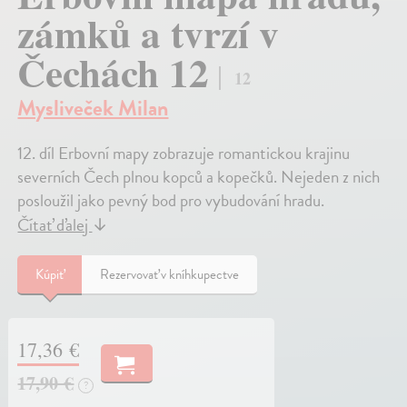
zámků a tvrzí v
Čechách 12
12
Mysliveček Milan
12. díl Erbovní mapy zobrazuje romantickou krajinu
severních Čech plnou kopců a kopečků. Nejeden z nich
posloužil jako pevný bod pro vybudování hradu.
Čítať ďalej
↓
Kúpiť
Rezervovať v kníhkupectve
17,36 €
17,90 €
?