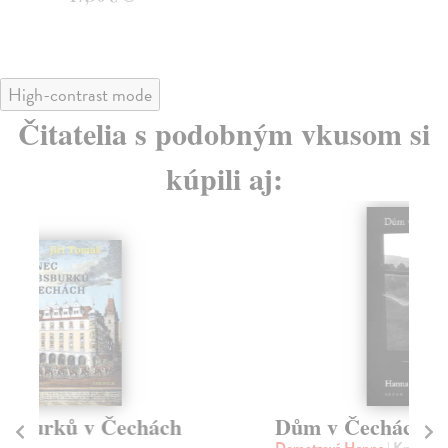
18
High-contrast mode
Čitatelia s podobným vkusom si
kúpili aj:
Dům v Čechách
P