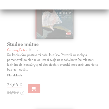
Studne mútne
Getting Peter
| Kniha
Sú ikonickými postavami našej kultúry. Postavili im sochy a
pomenovali po nich ulice, majú svoje nespochybniteľné miesto v
lexikónoch literatúry aj učebniciach, slovenské moderné umenie sa
bez nich nedá…
Na sklade
23,66 €
24,90 €
?