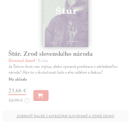
Štúr. Zrod slovenského národa
Demmel József
| Kniha
Je Štúrov život viac mýtus, alebo vysnená predstava o zakladateľovi
národa? Ako to v skutočnosti bolo s eho vzťahmi a láskou?
Na sklade
23,66 €
24,90 €
?
ZOBRAZIŤ ĎALŠIE Z KATEGÓRIE SLOVENSKÉ A ČESKÉ DEJINY