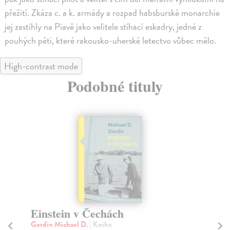
přežití. Zkáza c. a k. armády a rozpad habsburské monarchie
jej zastihly na Piavě jako velitele stíhací eskadry, jedné z
pouhých pěti, které rakousko-uherské letectvo vůbec mělo.
High-contrast mode
Podobné tituly
Einstein v Čechách
S
Gordin Michael D.
| Kniha
Me