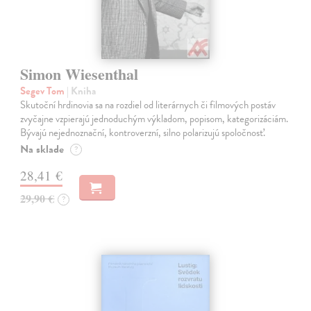
Simon Wiesenthal
Segev Tom
| Kniha
Skutoční hrdinovia sa na rozdiel od literárnych či filmových postáv
zvyčajne vzpierajú jednoduchým výkladom, popisom, kategorizáciám.
Bývajú nejednoznační, kontroverzní, silno polarizujú spoločnosť.
Na sklade
?
28,41 €
29,90 €
?