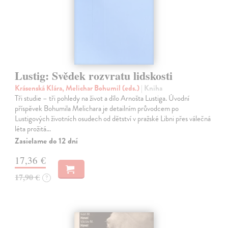
Lustig: Svědek rozvratu lidskosti
Krásenská Klára, Melichar Bohumil (eds.)
| Kniha
Tři studie – tři pohledy na život a dílo Arnošta Lustiga. Úvodní
příspěvek Bohumila Melichara je detailním průvodcem po
Lustigových životních osudech od dětství v pražské Libni přes válečná
léta prožitá…
Zasielame do 12 dní
17,36 €
17,90 €
?