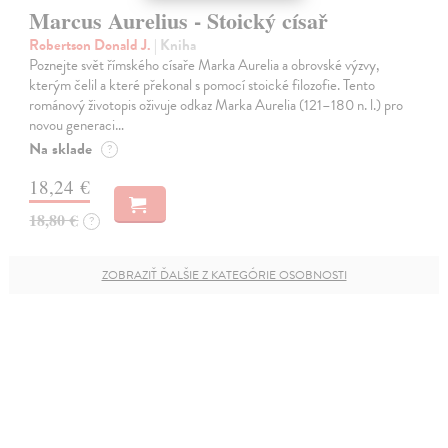
Marcus Aurelius - Stoický císař
Robertson Donald J.
| Kniha
Poznejte svět římského císaře Marka Aurelia a obrovské výzvy,
kterým čelil a které překonal s pomocí stoické filozofie. Tento
románový životopis oživuje odkaz Marka Aurelia (121–180 n. l.) pro
novou generaci…
Na sklade
?
18,24 €
18,80 €
?
ZOBRAZIŤ ĎALŠIE Z KATEGÓRIE OSOBNOSTI