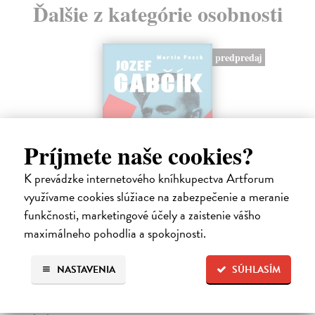
Ďalšie z kategórie osobnosti
predpredaj
Príjmete naše cookies?
K prevádzke internetového kníhkupectva Artforum
využívame cookies slúžiace na zabezpečenie a meranie
funkčnosti, marketingové účely a zaistenie vášho
Jozef Gabčík. Človek, vojak, legenda
maximálneho pohodlia a spokojnosti.
Posch Martin
| Kniha
Keď sa povie Jozef Gabčík, väčšina z nás si predstaví vojaka
NASTAVENIA
SÚHLASÍM
v uniforme, agenta, odbojára, atentát, kryptu v kostole. A okamih,
ktorý zmenil dejiny.
Predpredaj, vychádza 21.8.2026, zasielame do 3 dní od