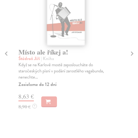
Místo ale říkej a!
Vě
Štědroň Jiří
| Kniha
Mál
Když se na Karlově mostě zaposloucháte do
Net
staročeských písní v podání zarostlého vagabunda,
sou
nenechte...
Za
Zasielame do 12 dní
17
8,63 €
17
8,90 €
?