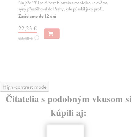
Na jaře 1911 se Albert Einstein s manželkou a dvěma
Pol
syny přestěhoval do Prahy, kde působil jako prof...
na 
Zasielame do 12 dní
Na
22,23 €
31
23,40 €
32
?
High-contrast mode
Čitatelia s podobným vkusom si
kúpili aj: