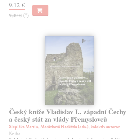
9,12 €
9,40 €
?
Český kníže Vladislav I., západní Čechy
a český stát za vlády Přemyslovců
Slepička Martin, Morávková Naděžda (eds.), kolektív autorov
|
Kniha