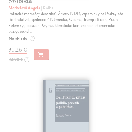
Svoboda
Merkelová Angela
| Kniha
Politické memoáry desetiletí. Život v NDR, vzpomínky na Prahu, pád
Berlínské zdi, sjednocení Německa, Obama, Trump i Biden, Putin i
Zelenskyj, obsazení Krymu, klimatické konference, ekonomické
výzvy, covid,…
Na sklade
?
31,26 €
32,90 €
?