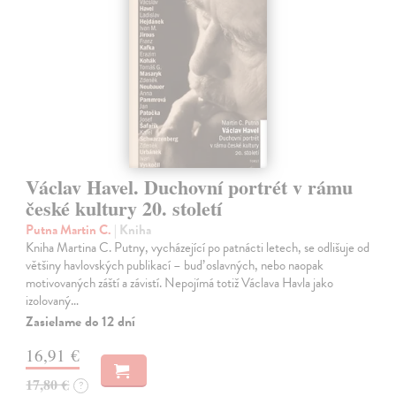
Václav Havel. Duchovní portrét v rámu
české kultury 20. století
Putna Martin C.
| Kniha
Kniha Martina C. Putny, vycházející po patnácti letech, se odlišuje od
většiny havlovských publikací – buď oslavných, nebo naopak
motivovaných záští a závistí. Nepojímá totiž Václava Havla jako
izolovaný…
Zasielame do 12 dní
16,91 €
17,80 €
?