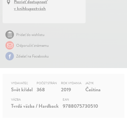
Pozrieť dostupnosť
v kníhkupectvách
Pridať do wishlistu
Odporučiť známemu
Zdielať na Facebooku
VYDAVATEĽ
POČET STRÁN
ROK VYDANIA
JAZYK
Svět křídel
368
2019
Čeština
VÄZBA
EAN
Tvrdá väzba / Hardback
9788075730510