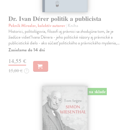
Dr. Ivan Dérer politik a publicista
Pekník Miroslav, kolektív autorov
| Kniha
Historici, politológovia, filozofi aj právnici sa zhodujúna tom, že je
žiadúce vidieť Ivana Dérera - jeho politické názory aj právnické a
publicistické dielo - ako súčasť politického a právnického myslenia,…
Zasielame do 14 dní
14,55 €
15,00 €
?
na sklade