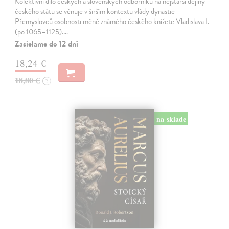
Kolektivní dílo českých a slovenských odborníků na nejstarší dějiny
českého státu se věnuje v širším kontextu vlády dynastie
Přemyslovců osobnosti méně známého českého knížete Vladislava I.
(po 1065–1125).…
Zasielame do 12 dní
18,24 €
18,80 €
?
na sklade