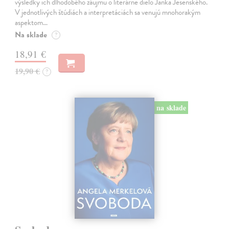
výsledky ich dlhodobého záujmu o literárne dielo Janka Jesenského.
V jednotlivých štúdiách a interpretáciách sa venujú mnohorakým
aspektom…
Na sklade
?
18,91 €
19,90 €
?
na sklade