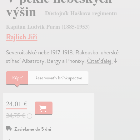
výšin
Důstojník Haškova regimentu
Kapitán Ludvík Purm (1885-1953)
Rajlich Jiří
Severoitalské nebe 1917-1918. Rakousko-uherské
stíhací Albatrosy, Bergy a Phönixy.
Čítať ďalej
↓
Kúpiť
Rezervovať v kníhkupectve
24,01 €
24,75 €
?
Zasielame do 5 dní