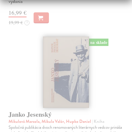
vydania
16,99 €
19,99 €
?
na sklade
Janko Jesenský
Mikulová Marcela, Mikula Valér, Hupko Daniel
| Kniha
Spoločná publikácia dvoch renomovaných literárnych vedcov prináša