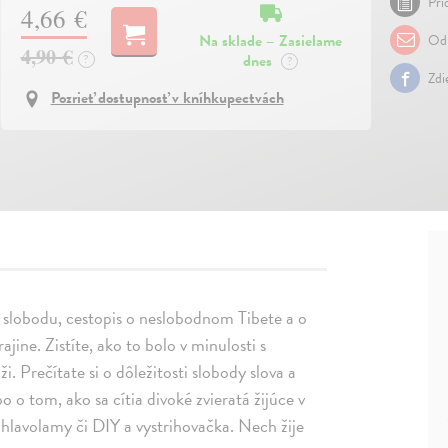
Pri
4,66 €
Na sklade – Zasielame
Odp
4,90 €
dnes
?
?
Zdi
Pozrieť dostupnosť v kníhkupectvách
 slobodu, cestopis o neslobodnom Tibete a o
jine. Zistíte, ako to bolo v minulosti s
i. Prečítate si o dôležitosti slobody slova a
o o tom, ako sa cítia divoké zvieratá žijúce v
hlavolamy či DIY a vystrihovačka. Nech žije