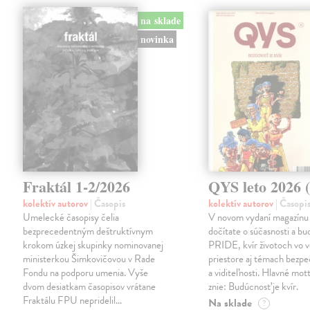
na sklade
novinka
Fraktál 1-2/2026
QYS leto 2026 (
kolektív autorov
| Časopis
kolektív autorov
| Časopi
Umelecké časopisy čelia
V novom vydaní magazínu
bezprecedentným deštruktívnym
dočítate o súčasnosti a bu
krokom úzkej skupinky nominovanej
PRIDE, kvír životoch vo 
ministerkou Šimkovičovou v Rade
priestore aj témach bezpe
Fondu na podporu umenia. Vyše
a viditeľnosti. Hlavné mott
dvom desiatkam časopisov vrátane
znie: Budúcnosť je kvír.
Fraktálu FPU nepridelil…
Na sklade
?