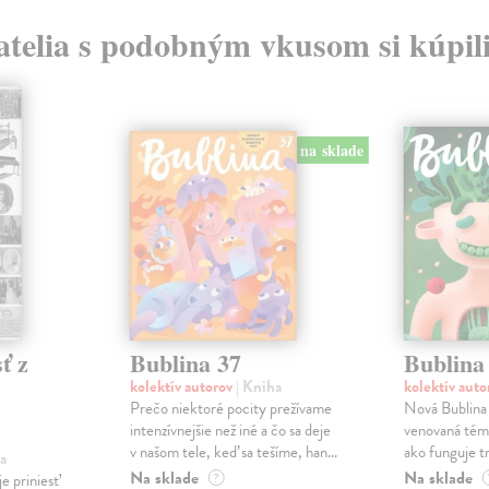
atelia s podobným vkusom si kúpili
na sklade
ť z
Bublina 37
Bublina
kolektív autorov
| Kniha
kolektív aut
Prečo niektoré pocity prežívame
Nová Bublina č
intenzívnejšie než iné a čo sa deje
venovaná téme
v našom tele, keď sa tešíme, han...
ako funguje trá
a
Na sklade
Na sklade
e priniesť
?