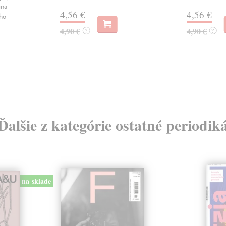
ina
4,56 €
4,56 €
ého
4,90 €
4,90 €
?
?
Ďalšie z kategórie ostatné periodik
na sklade