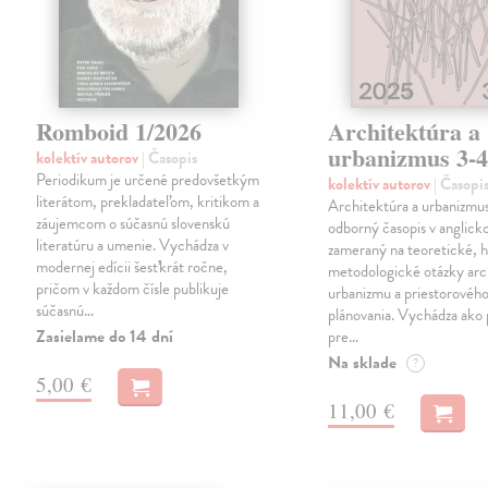
Romboid 1/2026
Architektúra a
urbanizmus 3-4
kolektív autorov
| Časopis
Periodikum je určené predovšetkým
kolektív autorov
| Časopi
literátom, prekladateľom, kritikom a
Architektúra a urbanizmus
záujemcom o súčasnú slovenskú
odborný časopis v anglick
literatúru a umenie. Vychádza v
zameraný na teoretické, h
modernej edícii šesťkrát ročne,
metodologické otázky arc
pričom v každom čísle publikuje
urbanizmu a priestorovéh
súčasnú…
plánovania. Vychádza ako
Zasielame do 14 dní
pre…
Na sklade
?
5,00 €
11,00 €