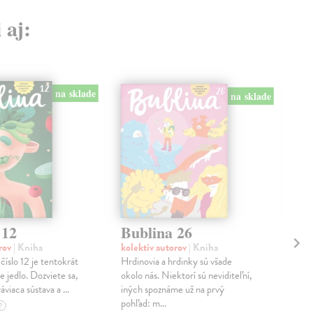
 aj:
na sklade
na sklade
 12
Bublina 26
Bu
orov
| Kniha
kolektív autorov
| Kniha
kol
íslo 12 je tentokrát
Hrdinovia a hrdinky sú všade
Na t
 jedlo. Dozviete sa,
okolo nás. Niektorí sú neviditeľní,
pot
viaca sústava a ...
iných spoznáme už na prvý
preč
pohľad: m...
vaša
?