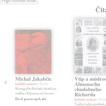
High-contrast mode
Čit
klade
Michal Jakabčic
Vtip a múdros
Almanachu
kolektív autorov
| Kniha
chudobného
Monografia Michala Jakabčica,
Richarda
rodáka z Klenovca na Gemeri.
Do 4 pracovných dní
kolektív autorov
| Knih
Cieľom tohto prekladu j