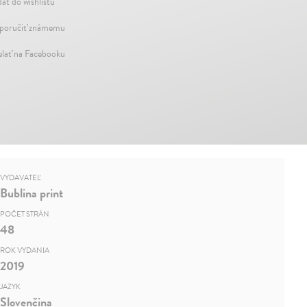
dať do wishlistu
oručiť známemu
elať na Facebooku
VYDAVATEĽ
Bublina print
POČET STRÁN
48
ROK VYDANIA
2019
JAZYK
Slovenčina