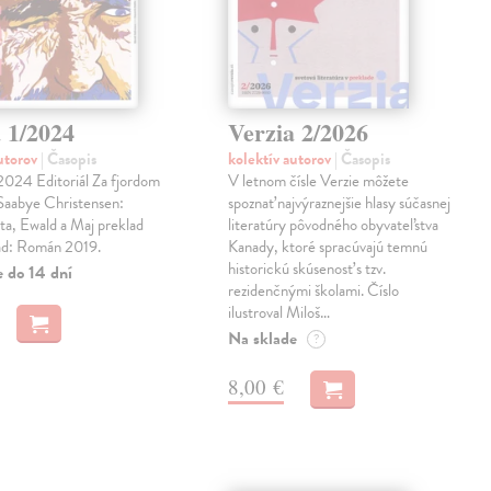
 1/2024
Verzia 2/2026
autorov
| Časopis
kolektív autorov
| Časopis
2024 Editoriál Za fjordom
V letnom čísle Verzie môžete
 Saabye Christensen:
spoznať najvýraznejšie hlasy súčasnej
ta, Ewald a Maj preklad
literatúry pôvodného obyvateľstva
ad: Román 2019.
Kanady, ktoré spracúvajú temnú
historickú skúsenosť s tzv.
e do 14 dní
rezidenčnými školami. Číslo
ilustroval Miloš…
Na sklade
?
8,00 €