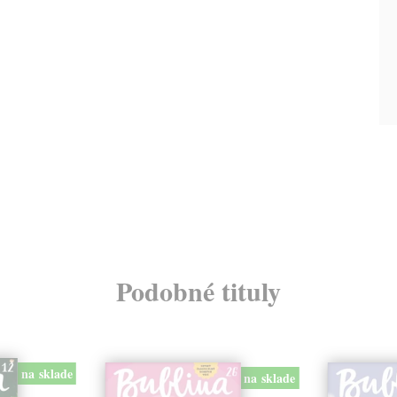
Podobné tituly
na sklade
na sklade