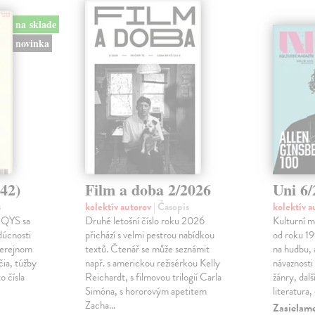
na sklade
novinka
42)
Film a doba 2/2026
Uni 6
s
kolektív autorov
| Časopis
kolektív 
 QYS sa
Druhé letošní číslo roku 2026
Kulturní m
dúcnosti
přichází s velmi pestrou nabídkou
od roku 19
verejnom
textů. Čtenář se může seznámit
na hudbu, 
čia, túžby
např. s americkou režisérkou Kelly
návaznosti
o čísla
Reichardt, s filmovou trilogií Carla
žánry, dalš
Simóna, s hororovým apetitem
literatura,
Zacha…
Zasielame