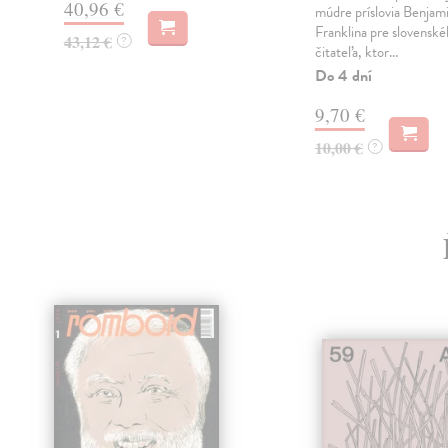
40,96 €
múdre príslovia Benjam
Franklina pre slovensk
43,12 €
?
čitateľa, ktor...
Do 4 dní
9,70 €
10,00 €
?