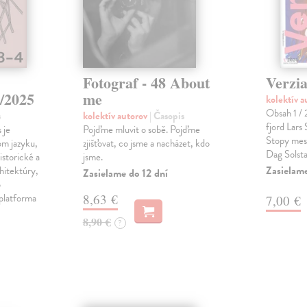
Fotograf - 48 About
Verzia
/2025
me
kolektív 
Obsah 1 / 
s
kolektív autorov
| Časopis
fjord Lars
 je
Pojďme mluvit o sobě. Pojďme
Stopy mes
om jazyku,
zjišťovat, co jsme a nacházet, kdo
Dag Solst
istorické a
jsme.
Zasielam
hitektúry,
Zasielame do 12 dní
o
 platforma
8,63 €
7,00 €
8,90 €
?