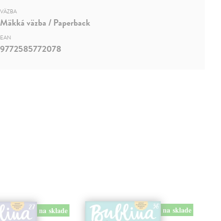
VÄZBA
Mäkká väzba / Paperback
EAN
9772585772078
na sklade
na sklade