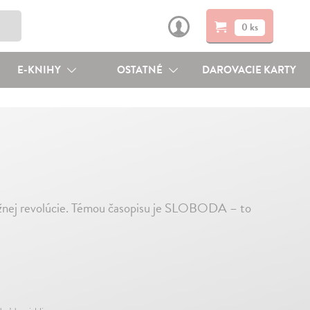
0 ks
E-KNIHY
OSTATNÉ
DAROVACIE KARTY
nežnej revolúcie. Témou časopisu je SLOBODA – to