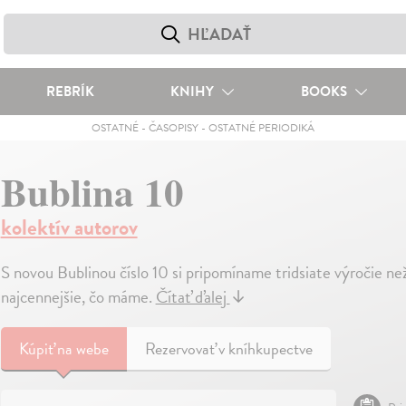
REBRÍK
KNIHY
BOOKS
OSTATNÉ
-
ČASOPISY
-
OSTATNÉ PERIODIKÁ
Bublina 10
kolektív autorov
S novou Bublinou číslo 10 si pripomíname tridsiate výročie 
najcennejšie, čo máme.
Čítať ďalej
↓
Kúpiť
na webe
Rezervovať v kníhkupectve