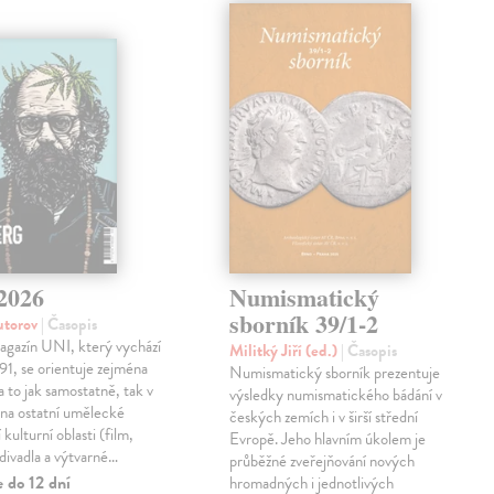
/2026
Numismatický
sborník 39/1-2
autorov
| Časopis
agazín UNI, který vychází
Militký Jiří (ed.)
| Časopis
91, se orientuje zejména
Numismatický sborník prezentuje
a to jak samostatně, tak v
výsledky numismatického bádání v
 na ostatní umělecké
českých zemích i v širší střední
í kulturní oblasti (film,
Evropě. Jeho hlavním úkolem je
 divadla a výtvarné…
průběžné zveřejňování nových
 do 12 dní
hromadných i jednotlivých