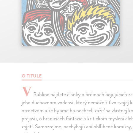
O TITULE
V
Bubline nájdete články o hrdinoch bojujúcich za
jeho duchovnom vodcovi, ktorý nemôže žiť vo svojej kra
otroctvom a že by sme ho nechceli zažiť na vlastnej kož
prejavu, o hraniciach fantázie a kritickom myslení aleb
zajatí. Samozrejme, nechýbajú ani obľúbené komiksy, 