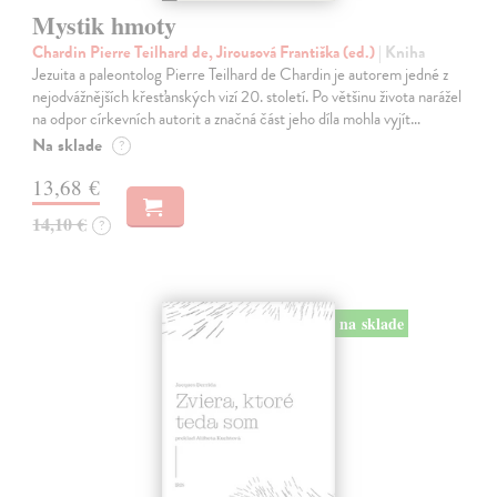
Mystik hmoty
Chardin Pierre Teilhard de, Jirousová Františka (ed.)
| Kniha
Jezuita a paleontolog Pierre Teilhard de Chardin je autorem jedné z
nejodvážnějších křesťanských vizí 20. století. Po většinu života narážel
na odpor církevních autorit a značná část jeho díla mohla vyjít…
Na sklade
?
13,68 €
14,10 €
?
na sklade