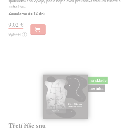
společenského vývoje, podle nějž člověk překonává stadium zvířete a
božského…
Zasielame do 12 dní
9,02 €
9,30 €
?
na sklade
novinka
Třetí říše snu