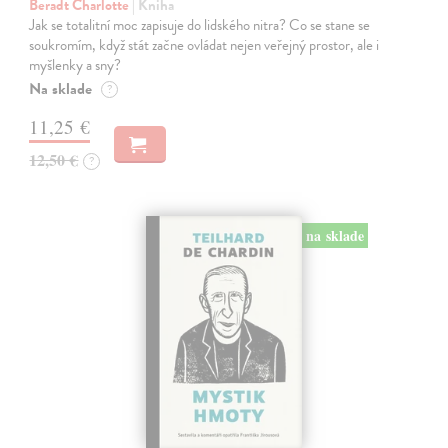
Beradt Charlotte
| Kniha
Jak se totalitní moc zapisuje do lidského nitra? Co se stane se
soukromím, když stát začne ovládat nejen veřejný prostor, ale i
myšlenky a sny?
Na sklade
?
11,25 €
12,50 €
?
na sklade