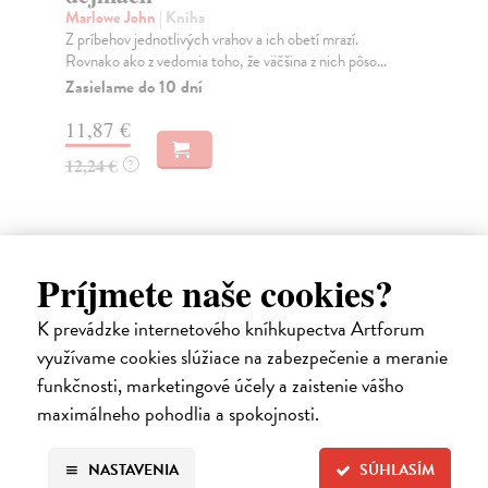
Marlowe John
| Kniha
Ma
Z príbehov jednotlivých vrahov a ich obetí mrazí.
Pán
Rovnako ako z vedomia toho, že väčšina z nich pôso...
dol
Nej
Zasielame do 10 dní
Na
11,87 €
20
12,24 €
?
21
Príjmete naše cookies?
Ďalšie z kategórie filozofia
K prevádzke internetového kníhkupectva Artforum
využívame cookies slúžiace na zabezpečenie a meranie
na sklade
funkčnosti, marketingové účely a zaistenie vášho
novinka
maximálneho pohodlia a spokojnosti.
NASTAVENIA
SÚHLASÍM