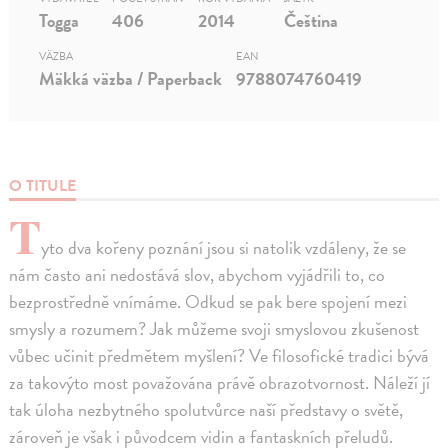
Togga
406
2014
Čeština
VÄZBA
EAN
Mäkká väzba / Paperback
9788074760419
O TITULE
T
yto dva kořeny poznání jsou si natolik vzdáleny, že se
nám často ani nedostává slov, abychom vyjádřili to, co
bezprostředně vnímáme. Odkud se pak bere spojení mezi
smysly a rozumem? Jak můžeme svoji smyslovou zkušenost
vůbec učinit předmětem myšlení? Ve filosofické tradici bývá
za takovýto most považována právě obrazotvornost. Náleží jí
tak úloha nezbytného spolutvůrce naší představy o světě,
zároveň je však i původcem vidin a fantaskních přeludů.