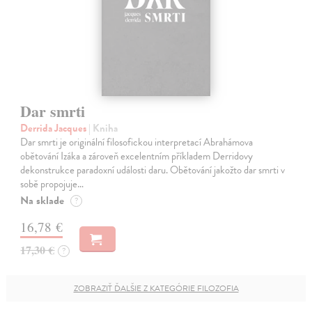
Dar smrti
Derrida Jacques
| Kniha
Dar smrti je originální filosofickou interpretací Abrahámova
obětování Izáka a zároveň excelentním příkladem Derridovy
dekonstrukce paradoxní události daru. Obětování jakožto dar smrti v
sobě propojuje…
Na sklade
?
16,78 €
17,30 €
?
ZOBRAZIŤ ĎALŠIE Z KATEGÓRIE FILOZOFIA