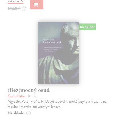
13,60 €
?
na sklade
(Bez)mocný osud
Fraňo Peter
| Kniha
Mgr. Bc. Peter Fraňo, PhD. vyštudoval klasické jazyky a filozofiu na
fakulte Trnavskej univerzity v Trnave.
Na sklade
?