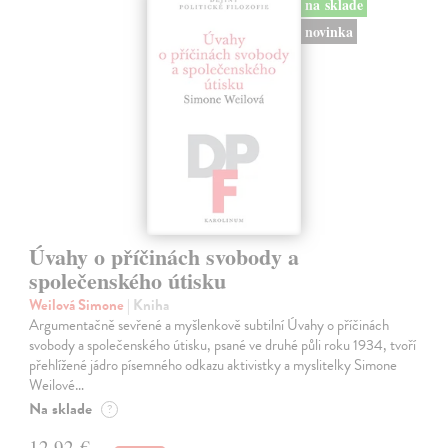
na sklade
novinka
Úvahy o příčinách svobody a
společenského útisku
Weilová Simone
| Kniha
Argumentačně sevřené a myšlenkově subtilní Úvahy o příčinách
svobody a společenského útisku, psané ve druhé půli roku 1934, tvoří
přehlížené jádro písemného odkazu aktivistky a myslitelky Simone
Weilové…
Na sklade
?
12,92 €