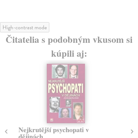
High-contrast mode
Čitatelia s podobným vkusom si
kúpili aj:
Nejkrutější psychopati v
P
dějinách
d