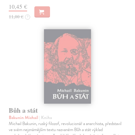
10,45 €
11,00 €
?
Bůh a stát
Bakunin Michail
| Kniha
Michail Bakunin, ruský filozof, revolucionář a anarchista, představil
ve svém nejznámějším textu nazvaném Bůh a stát výklad