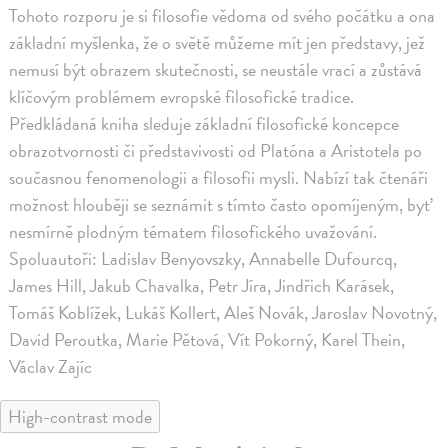
Tohoto rozporu je si filosofie vědoma od svého počátku a ona
základní myšlenka, že o světě můžeme mít jen představy, jež
nemusí být obrazem skutečnosti, se neustále vrací a zůstává
klíčovým problémem evropské filosofické tradice.
Předkládaná kniha sleduje základní filosofické koncepce
obrazotvornosti či představivosti od Platóna a Aristotela po
současnou fenomenologii a filosofii mysli. Nabízí tak čtenáři
možnost hlouběji se seznámit s tímto často opomíjeným, byť
nesmírně plodným tématem filosofického uvažování.
Spoluautoři: Ladislav Benyovszky, Annabelle Dufourcq,
James Hill, Jakub Chavalka, Petr Jíra, Jindřich Karásek,
Tomáš Koblížek, Lukáš Kollert, Aleš Novák, Jaroslav Novotný,
David Peroutka, Marie Pětová, Vít Pokorný, Karel Thein,
Václav Zajíc
High-contrast mode