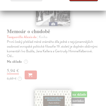
Memoár o chudobě
Tocqueville Alexis de
| Kniha
První český překlad méně známého díla jedné z nejvýznamnějších
osobností evropské politické filosofie 19. století je doplněn obšírnými
komentáři Ivo Budila, Jana Kellera a Gertrudy Himmelfalberové.
Od…
Na sklade
?
5,94 €
6,60 €
?
na sklade
novinka