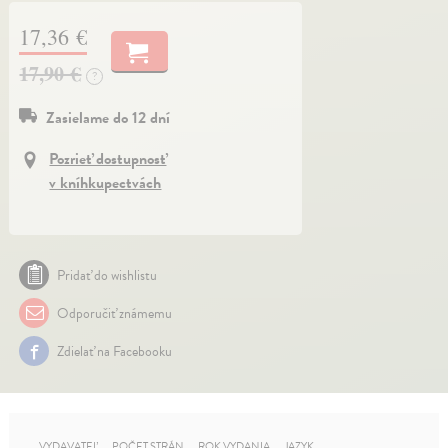
17,36 €
17,90 €
?
Zasielame do 12 dní
Pozrieť dostupnosť
v kníhkupectvách
Pridať do wishlistu
Odporučiť známemu
Zdielať na Facebooku
VYDAVATEĽ
POČET STRÁN
ROK VYDANIA
JAZYK