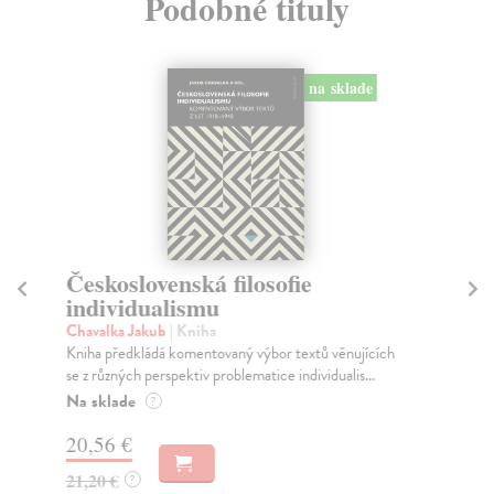
Podobné tituly
na sklade
Československá filosofie
Fi
individualismu
Bo
Aga
Chavalka Jakub
| Kniha
spi
Kniha předkládá komentovaný výbor textů věnujících
se z různých perspektiv problematice individualis...
Za
Na sklade
?
16
20,56 €
16
21,20 €
?