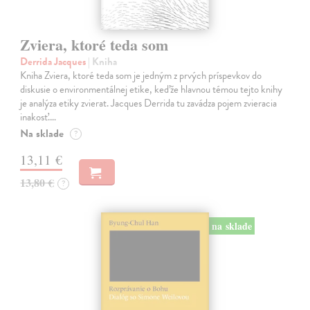
Zviera, ktoré teda som
Derrida Jacques
| Kniha
Kniha Zviera, ktoré teda som je jedným z prvých príspevkov do
diskusie o environmentálnej etike, keďže hlavnou témou tejto knihy
je analýza etiky zvierat. Jacques Derrida tu zavádza pojem zvieracia
inakosť.…
Na sklade
?
13,11 €
13,80 €
?
na sklade