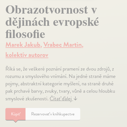
Obrazotvornost v
dějinách evropské
filosofie
Marek Jakub
,
Vrabec Martin
,
kolektív autorov
Říká se, že veškeré poznání pramení ze dvou zdrojů, z
rozumu a smyslového vnímání. Na jedné straně máme
pojmy, abstraktní kategorie myšlení, na straně druhé
pak prchavé barvy, zvuky, tvary, vůně a celou hloubku
smyslové zkušenosti.
Čítať ďalej
↓
Kúpiť
Rezervovať v kníhkupectve