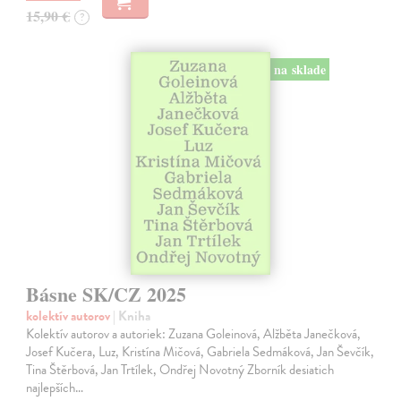
15,90 €
?
na sklade
Básne SK/CZ 2025
kolektív autorov
| Kniha
Kolektív autorov a autoriek: Zuzana Goleinová, Alžběta Janečková,
Josef Kučera, Luz, Kristína Mičová, Gabriela Sedmáková, Jan Ševčík,
Tina Štěrbová, Jan Trtílek, Ondřej Novotný Zborník desiatich
najlepších…