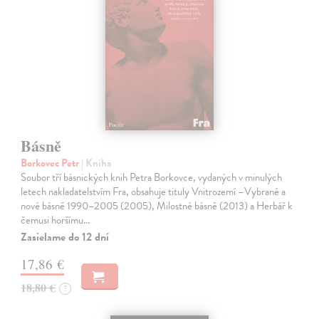
Básně
Borkovec Petr
| Kniha
Soubor tří básnických knih Petra Borkovce, vydaných v minulých
letech nakladatelstvím Fra, obsahuje tituly Vnitrozemí –Vybrané a
nové básně 1990–2005 (2005), Milostné básně (2013) a Herbář k
čemusi horšímu…
Zasielame do 12 dní
17,86 €
18,80 €
?