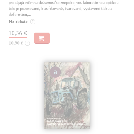
prepájajú intímnu skúsenosť so znepokojivou laboratórnou optikou:
telo je pozorované, klasifikované, tvarované, vystavené tlaku a
deformácii,…
Na sklade
?
10,36 €
10,90 €
?