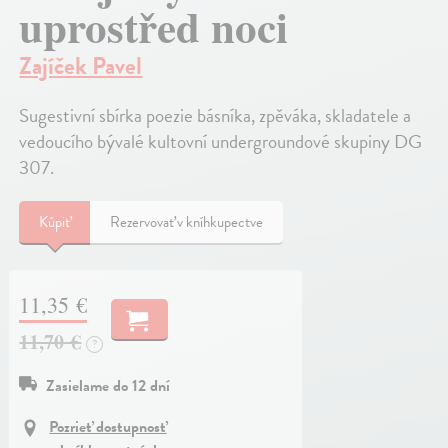
uprostřed noci
Zajíček Pavel
Sugestivní sbírka poezie básníka, zpěváka, skladatele a
vedoucího bývalé kultovní undergroundové skupiny DG
307.
Kúpiť
Rezervovať v kníhkupectve
11,35 €
11,70 €
?
Zasielame do 12 dní
Pozrieť dostupnosť