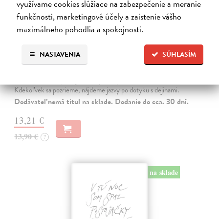
využívame cookies slúžiace na zabezpečenie a meranie
funkčnosti, marketingové účely a zaistenie vášho
maximálneho pohodlia a spokojnosti.
NASTAVENIA
SÚHLASÍM
Sklená huta
Púček Ján
| Kniha
Rôzne miesta rozprávajú rôzne príbehy, stačí rozhrnúť zem a čítať.
Kdekoľvek sa pozrieme, nájdeme jazvy po dotyku s dejinami.
Dodávateľ nemá titul na sklade. Dodanie do cca. 30 dní.
13,21 €
13,90 €
?
na sklade