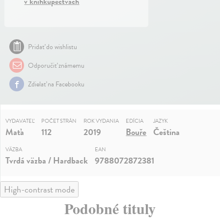
v kníhkupectvách
Pridať do wishlistu
Odporučiť známemu
Zdielať na Facebooku
VYDAVATEĽ
POČET STRÁN
ROK VYDANIA
EDÍCIA
JAZYK
Maťa
112
2019
Bouře
Čeština
VÄZBA
EAN
Tvrdá väzba / Hardback
9788072872381
High-contrast mode
Podobné tituly