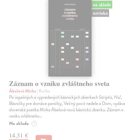
na sklade
novinka
Záznam o vzniku zvláštneho sveta
Ábelová Mirka
| Kniha
Po úspešných a vypredaných básnických zbierkach Striptíz, Na!,
Básničky pre domáce paničky, Večný pocit nedele a Dom, vydáva
slovenská poetka Mirka Ábelová novú básnickú zbierku. Záznam o
vzniku zvláštneho…
Na sklade
?
14,31 €