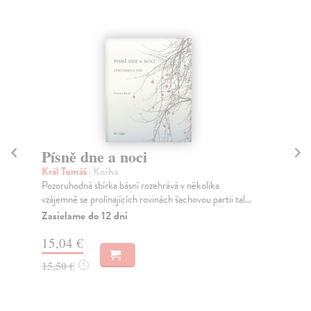
Písně dne a noci
Dí
Král Tomáš
| Kniha
Šik
Pozoruhodná sbírka básní rozehrává v několika
Prv
vzájemně se prolínajících rovinách šachovou partii tal...
bás
sm.
Zasielame do 12 dní
Za
15,04 €
11
15,50 €
?
12