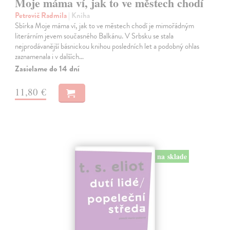
Moje máma ví, jak to ve městech chodí
Petrovič Radmila
| Kniha
Sbírka Moje máma ví, jak to ve městech chodí je mimořádným
literárním jevem současného Balkánu. V Srbsku se stala
nejprodávanější básnickou knihou posledních let a podobný ohlas
zaznamenala i v dalších…
Zasielame do 14 dní
11,80 €
na sklade