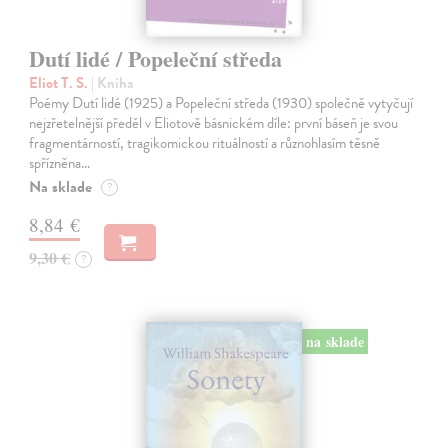
Dutí lidé / Popeleční středa
Eliot T. S.
| Kniha
Poémy Dutí lidé (1925) a Popeleční středa (1930) společně vytyčují
nejzřetelnější předěl v Eliotově básnickém díle: první báseň je svou
fragmentárností, tragikomickou rituálností a různohlasím těsně
spřízněna…
Na sklade
?
8,84 €
9,30 €
?
na sklade