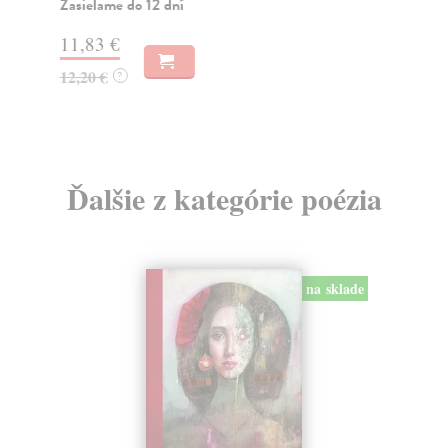
Zasielame do 12 dní
Za
11,83 €
3,
12,20 €
3,
?
Ďalšie z kategórie poézia
na sklade