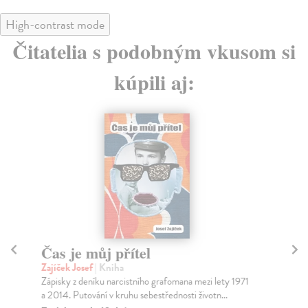
High-contrast mode
Čitatelia s podobným vkusom si
kúpili aj:
Čas je můj přítel
J
Zajíček Josef
| Kniha
kol
Zápisky z deníku narcistního grafomana mezi lety 1971
Aka
a 2014. Putování v kruhu sebestřednosti životn...
ref