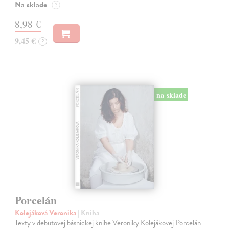
Na sklade
?
8,98 €
9,45 €
?
na sklade
Porcelán
Kolejáková Veronika
| Kniha
Texty v debutovej básnickej knihe Veroniky Kolejákovej Porcelán