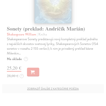
Sonety (preklad: Andričík Marián)
Shakespeare William
| Kniha
Shakespearove Sonety predstavujú nový kompletný preklad jedného
z najväčších skvostov svetovej lyriky, Shakespearových Sonetov (154
sonetov v rozsahu 2 155 veršov); k nim je priradený preklad básne
Milenkin…
Na sklade
?
25,20 €
28,00 €
?
ZOBRAZIŤ ĎALŠIE Z KATEGÓRIE POÉZIA