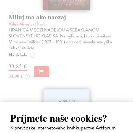
Miluj ma ako naozaj
Válek Miroslav
| Kniha
HRANICA MEDZI NÁDEJOU A SEBAKLAMOM
SLOVENSKÉHO KLASIKA. Nemýlia sa tí, ktorí v básnikovi
Miroslavovi Válkovi (1927 – 1991) vidia deziluzívneho analytika
ľudskej situácie.
Na sklade
?
33,85 €
34,90 €
?
Príjmete naše cookies?
K prevádzke internetového kníhkupectva Artforum