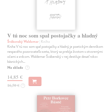
V tú noc som spal postojačky a hladný
Švábenský Waldemar
| Kniha
Kniha V tú noc som spal postojačky a hladný je poetickým denníkom
nespavého pozorovateľa sveta, ktorý sa prebíja životom s otvorenými
očami a srdcom. Waldemar Švábenský v nej destiluje desať rokov
básnických…
Na sklade
?
14,85 €
16,50 €
?