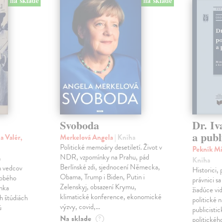
na sklade
na sklade
Svoboda
Dr. Iv
a publ
a Valér,
Merkelová Angela
| Kniha
Politické memoáry desetiletí. Život v
Pekník Mi
NDR, vzpomínky na Prahu, pád
h
Kniha
Berlínské zdi, sjednocení Německa,
h vedcov
Historici, 
Obama, Trump i Biden, Putin i
dobého
právnici s
Zelenskyj, obsazení Krymu,
anka
žiadúce vi
klimatické konference, ekonomické
h štúdiách
politické n
výzvy, covid,…
ú
publicistic
Na sklade
?
politickéh