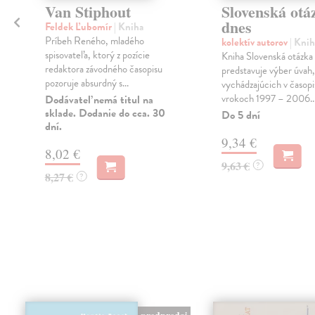
Van Stiphout
Slovenská otá
dnes
Feldek Ľubomír
| Kniha
Príbeh Reného, mladého
kolektív autorov
| Knih
spisovateľa, ktorý z pozície
Kniha Slovenská otázka
redaktora závodného časopisu
predstavuje výber úvah,
pozoruje absurdný s...
a
vychádzajúcich v časop
vrokoch 1997 – 2006..
Dodávateľ nemá titul na
sklade. Dodanie do cca. 30
Do 5 dní
dní.
9,34 €
8,02 €
9,63 €
?
8,27 €
?