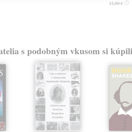
12,80 €
?
atelia s podobným vkusom si kúpili