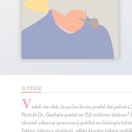
O TITULE
V
edeli ste však, že počas života predal iba jediné z
Portrét Dr. Gacheta predal za 152 miliónov dolárov? 
zároveň zábavne spracovaný pohľad na životopis toh
faktov, údajov a súvislostí, vďaka ktorým získate prehľad