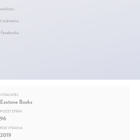
wishlistu
ť známemu
a Facebooku
VYDAVATEĽ
Eastone Books
POČET STRÁN
96
ROK VYDANIA
2019