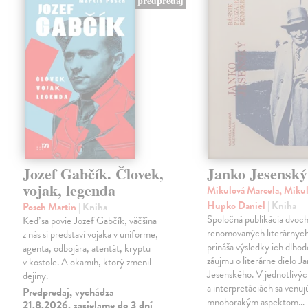
predpredaj
Jozef Gabčík. Človek,
Janko Jesenský
vojak, legenda
Mikulová Marcela, Mikul
Hupko Daniel
| Kniha
Posch Martin
| Kniha
Spoločná publikácia dvoc
Keď sa povie Jozef Gabčík, väčšina
renomovaných literárnyc
z nás si predstaví vojaka v uniforme,
prináša výsledky ich dlho
agenta, odbojára, atentát, kryptu
záujmu o literárne dielo J
v kostole. A okamih, ktorý zmenil
Jesenského. V jednotlivýc
dejiny.
a interpretáciách sa venuj
Predpredaj, vychádza
mnohorakým aspektom…
21.8.2026, zasielame do 3 dní