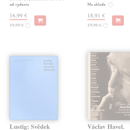
od vydania
Na sklade
?
16,99 €
18,91 €
19,99 €
19,90 €
?
?
Lustig: Svědek
Václav Havel.