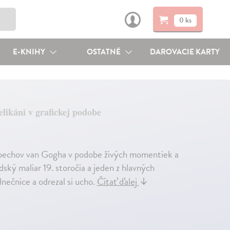
0 ks
E-KNIHY
OSTATNÉ
DAROVACIE KARTY
elikáni v grafickej podobe
úspechov van Gogha v podobe živých momentiek a
ský maliar 19. storočia a jeden z hlavných
nečnice a odrezal si ucho.
Čítať ďalej
↓