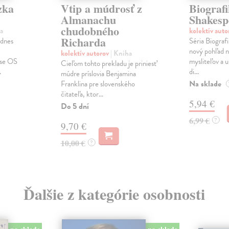
zka
Vtip a múdrosť z
Biografi
Almanachu
Shakesp
chudobného
a
kolektív aut
Richarda
 dnes
Séria Biografi
nový pohľad n
kolektív autorov
| Kniha
ise OS
mysliteľov a 
Cieľom tohto prekladu je priniesť
.
di...
múdre príslovia Benjamina
Na sklade
Franklina pre slovenského
čitateľa, ktor...
5,94 €
Do 5 dní
6,99 €
?
9,70 €
10,00 €
?
Ďalšie z kategórie osobnosti