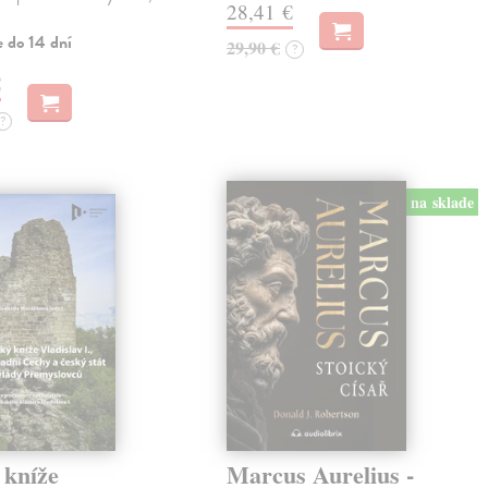
28,41 €
e do 14 dní
29,90 €
?
€
?
na sklade
 kníže
Marcus Aurelius -