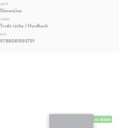
JAZYK
Slovenčina
VÄZBA
Tvrdá väzba / Hardback
EAN
9788081093791
na sklade