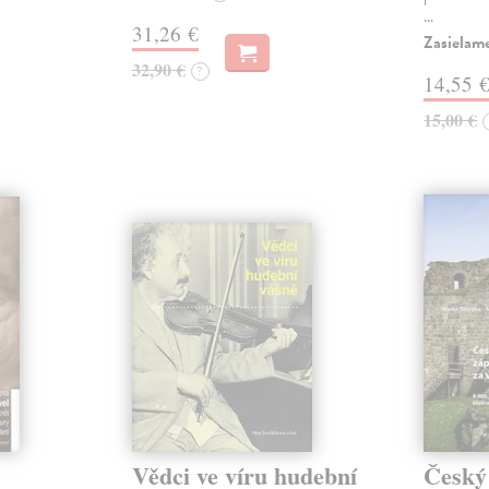
…
31,26 €
Zasielam
32,90 €
?
14,55 
15,00 €
Vědci ve víru hudební
Český