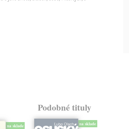
Podobné tituly
na sklade
na sklade