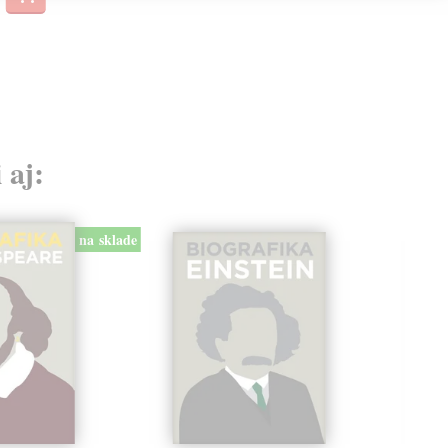
 aj:
na sklade