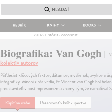
REBRÍK
KNIHY
BOOKS
KNIHY
-
HISTÓRIA
-
OSOBNOSTI
Biografika: Van Gogh
V
kolektív autorov
Päťdesiat kľúčových faktov, dátumov, myšlienok, zvykov a 
infografiky. Mnohí z nás vedia, že Vincent van Gogh bol holand
predstaviteľov postimpresionizmu známy tým, že namaľoval Sl
Kúpiť
na webe
Rezervovať v kníhkupectve