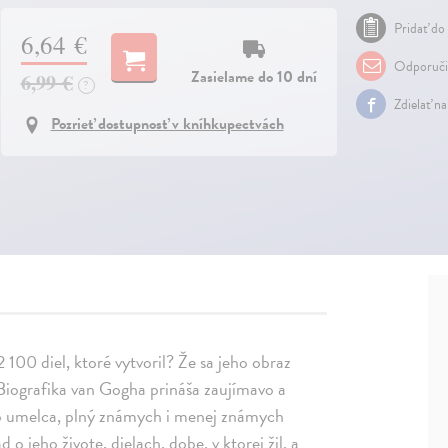
Pridať do 
6,64 €
Odporuči
Zasielame do 10 dní
6,99 €
?
Zdielať n
Pozrieť dostupnosť v kníhkupectvách
 2 100 diel, ktoré vytvoril? Že sa jeho obraz
Biografika van Gogha prináša zaujímavo a
to umelca, plný známych i menej známych
 o jeho živote, dielach, dobe, v ktorej žil, a