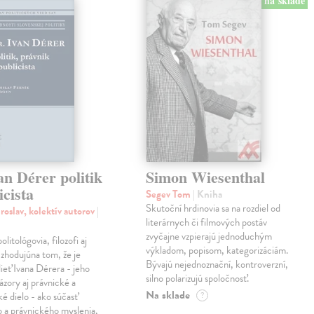
na sklade
an Dérer politik
Simon Wiesenthal
icista
Segev Tom
| Kniha
Skutoční hrdinovia sa na rozdiel od
roslav, kolektív autorov
|
literárnych či filmových postáv
zvyčajne vzpierajú jednoduchým
politológovia, filozofi aj
výkladom, popisom, kategorizáciám.
a zhodujúna tom, že je
Bývajú nejednoznační, kontroverzní,
dieť Ivana Dérera - jeho
silno polarizujú spoločnosť.
ázory aj právnické a
Na sklade
ké dielo - ako súčasť
?
o a právnického myslenia,