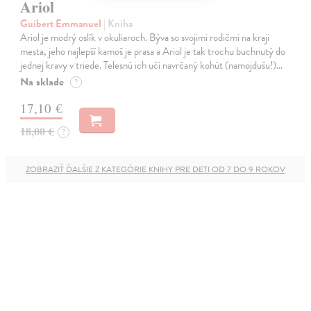
Ariol
Guibert Emmanuel
| Kniha
Ariol je modrý oslík v okuliaroch. Býva so svojimi rodičmi na kraji
mesta, jeho najlepší kamoš je prasa a Ariol je tak trochu buchnutý do
jednej kravy v triede. Telesnú ich učí navrčaný kohút (namojdušu!)…
Na sklade
?
17,10 €
18,00 €
?
ZOBRAZIŤ ĎALŠIE Z KATEGÓRIE KNIHY PRE DETI OD 7 DO 9 ROKOV