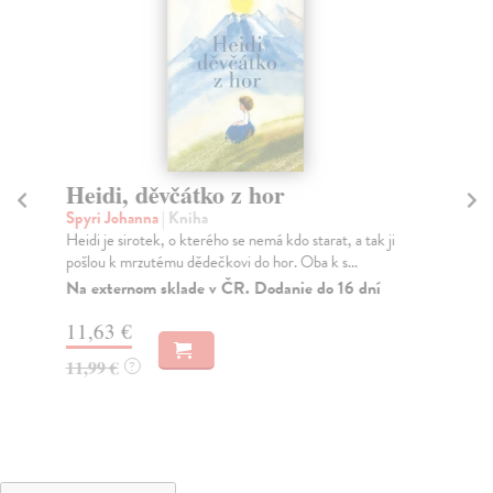
Heidi, děvčátko z hor
Bl
Spyri Johanna
| Kniha
Ja
Heidi je sirotek, o kterého se nemá kdo starat, a tak ji
Kde
pošlou k mrzutému dědečkovi do hor. Oba k s...
je 
Na externom sklade v ČR. Dodanie do 16 dní
Za
11,63 €
13
11,99 €
14
?