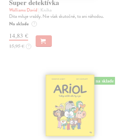
Super detektívka
Walliams David
| Kniha
Dita miluje vraždy. Nie však skutočné, to ani náhodou.
Na sklade
?
14,83 €
15,95 €
?
na sklade