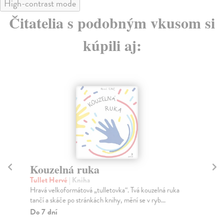
High-contrast mode
Čitatelia s podobným vkusom si
kúpili aj:
Kouzelná ruka
Ha
Tullet Hervé
| Kniha
Šťa
Hravá velkoformátová „tulletovka“. Tvá kouzelná ruka
Výp
tančí a skáče po stránkách knihy, mění se v ryb...
rod
Do 7 dní
Za