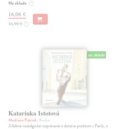
Na sklade
?
16,06 €
16,90 €
?
na sklade
Katarínka Istotová
Modiano Patrick
| Kniha
Zvláštne nostalgické rozprávanie o detstve prežitom v Paríži, o