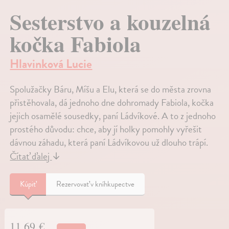
Sesterstvo a kouzelná
kočka Fabiola
Hlavinková Lucie
Spolužačky Báru, Míšu a Elu, která se do města zrovna
přistěhovala, dá jednoho dne dohromady Fabiola, kočka
jejich osamělé sousedky, paní Ládvíkové. A to z jednoho
prostého důvodu: chce, aby jí holky pomohly vyřešit
dávnou záhadu, která paní Ládvíkovou už dlouho trápí.
Čítať ďalej
↓
Kúpiť
Rezervovať v kníhkupectve
11,69 €