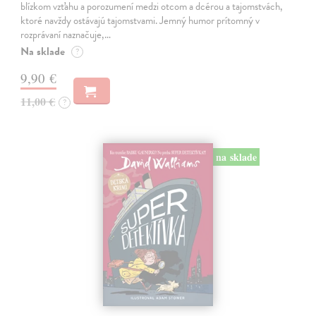
blízkom vzťahu a porozumení medzi otcom a dcérou a tajomstvách,
ktoré navždy ostávajú tajomstvami. Jemný humor prítomný v
rozprávaní naznačuje,…
Na sklade
?
9,90 €
11,00 €
?
na sklade