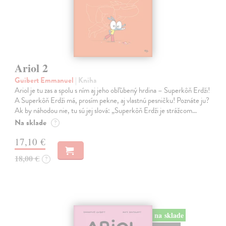
Ariol 2
Guibert Emmanuel
| Kniha
Ariol je tu zas a spolu s ním aj jeho obľúbený hrdina – Superkôň Erdži!
A Superkôň Erdži má, prosím pekne, aj vlastnú pesničku! Poznáte ju?
Ak by náhodou nie, tu sú jej slová: „Superkôň Erdži je strážcom…
Na sklade
?
17,10 €
18,00 €
?
na sklade