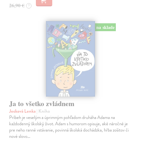
26,90 €
?
na sklade
Ja to všetko zvládnem
Jecková Lenka
| Kniha
Príbeh je veselým a úprimným pohľadom druháha Adama na
každodenný školský život. Adam s humorom opisuje, aké náročné je
pre neho ranné vstávanie, povinná školská dochádzka, hŕba zošitov či
nové slovo…