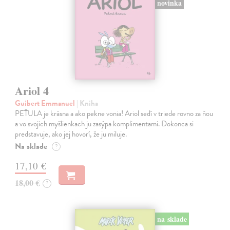
novinka
Ariol 4
Guibert Emmanuel
| Kniha
PEŤULA je krásna a ako pekne vonia! Ariol sedí v triede rovno za ňou
a vo svojich myšlienkach ju zasýpa komplimentami. Dokonca si
predstavuje, ako jej hovorí, že ju miluje.
Na sklade
?
17,10 €
18,00 €
?
na sklade