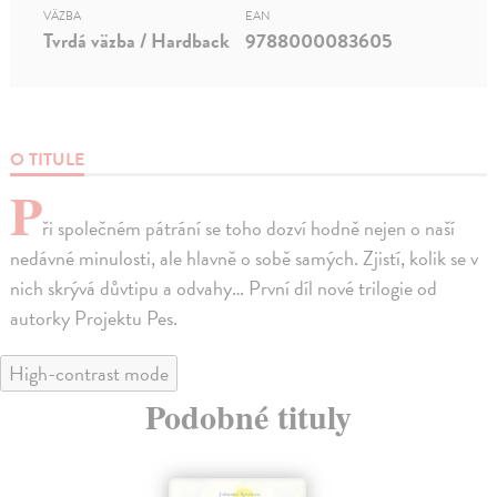
VÄZBA
EAN
Tvrdá väzba / Hardback
9788000083605
O TITULE
P
ři společném pátrání se toho dozví hodně nejen o naší
nedávné minulosti, ale hlavně o sobě samých. Zjistí, kolik se v
nich skrývá důvtipu a odvahy… První díl nové trilogie od
autorky Projektu Pes.
High-contrast mode
Podobné tituly