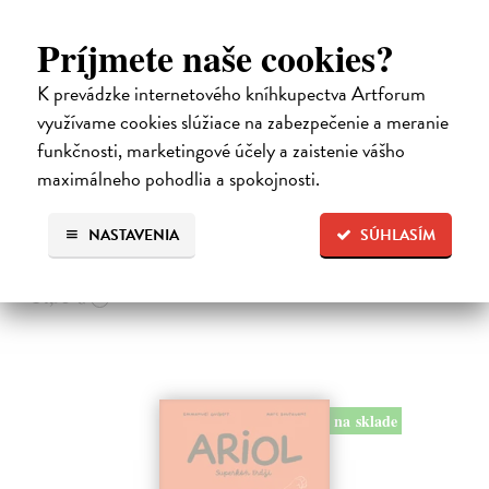
Príjmete naše cookies?
Dogman 8. Larva 22
K prevádzke internetového kníhkupectva Artforum
Pilkey Dav
| Kniha
využívame cookies slúžiace na zabezpečenie a meranie
Dogman je späť! V ôsmej knihe dobrodružstiev svetoznámeho poliša
funkčnosti, marketingové účely a zaistenie vášho
so psou hlavou náš hrdina čelí zlej Víle Cile, oblude Kôrovi
McStromaldovi, 22 superzúrivým psychokinetickým žubrienkam a
maximálneho pohodlia a spokojnosti.
tiež Pickovmu…
Na sklade
?
NASTAVENIA
SÚHLASÍM
13,90 €
14,95 €
?
na sklade