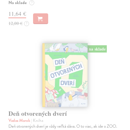
Na sklade
?
11,64 €
12,00 €
?
na sklade
Deň otvorených dverí
Vadas Marek
| Kniha
Deň otvorených dverí je vždy veľká sláva. O to viac, ak ide o ZOO.