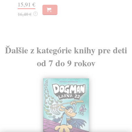
15,91 €
16
16,40 €
17
?
Ďalšie z kategórie knihy pre deti
od 7 do 9 rokov