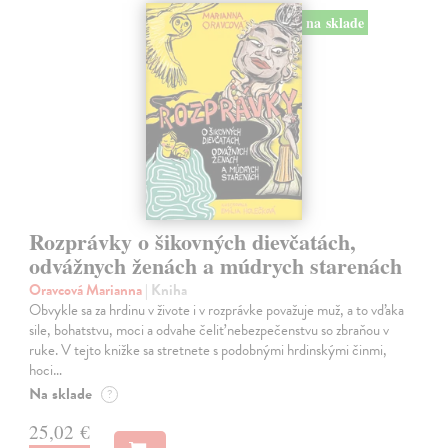
na sklade
Rozprávky o šikovných dievčatách,
odvážnych ženách a múdrych starenách
Oravcová Marianna
| Kniha
Obvykle sa za hrdinu v živote i v rozprávke považuje muž, a to vďaka
sile, bohatstvu, moci a odvahe čeliť nebezpečenstvu so zbraňou v
ruke. V tejto knižke sa stretnete s podobnými hrdinskými činmi,
hoci…
Na sklade
?
25,02 €