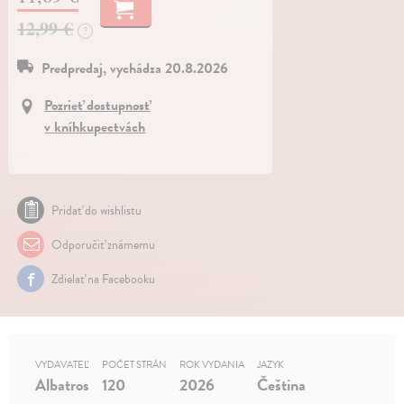
12,99 €
?
Predpredaj, vychádza 20.8.2026
Pozrieť dostupnosť
v kníhkupectvách
Pridať do wishlistu
Odporučiť známemu
Zdielať na Facebooku
VYDAVATEĽ
POČET STRÁN
ROK VYDANIA
JAZYK
Albatros
120
2026
Čeština