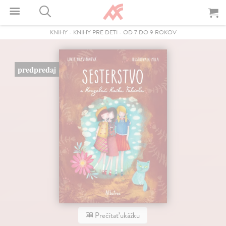
KNIHY
-
KNIHY PRE DETI
-
OD 7 DO 9 ROKOV
predpredaj
Prečítať ukážku