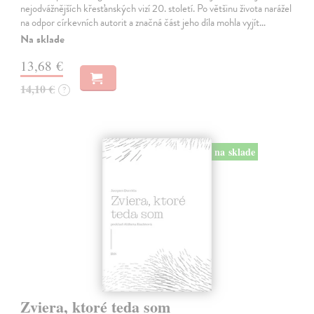
nejodvážnějších křesťanských vizí 20. století. Po většinu života narážel
na odpor církevních autorit a značná část jeho díla mohla vyjít…
Na sklade
13,68 €
14,10 €
?
na sklade
Zviera, ktoré teda som