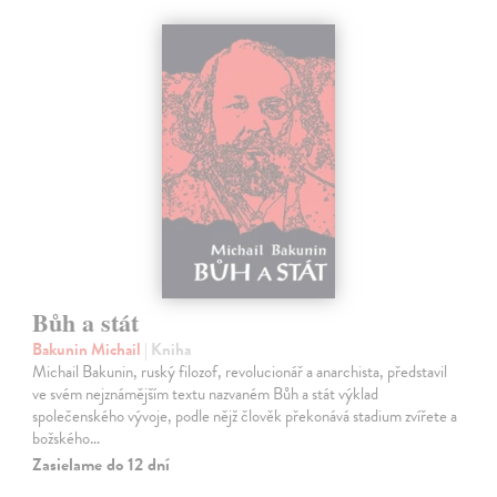
Bůh a stát
Bakunin Michail
| Kniha
Michail Bakunin, ruský filozof, revolucionář a anarchista, představil
ve svém nejznámějším textu nazvaném Bůh a stát výklad
společenského vývoje, podle nějž člověk překonává stadium zvířete a
božského…
Zasielame do 12 dní