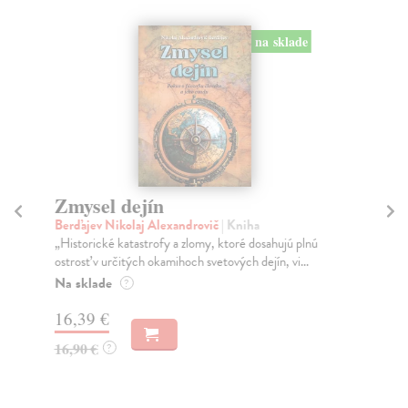
na sklade
Zmysel dejín
Í
Berďajev Nikolaj Alexandrovič
| Kniha
Ho
„Historické katastrofy a zlomy, ktoré dosahujú plnú
O t
ostrosť v určitých okamihoch svetových dejín, vi...
nek
Na sklade
Do
?
16,39 €
17
16,90 €
18
?