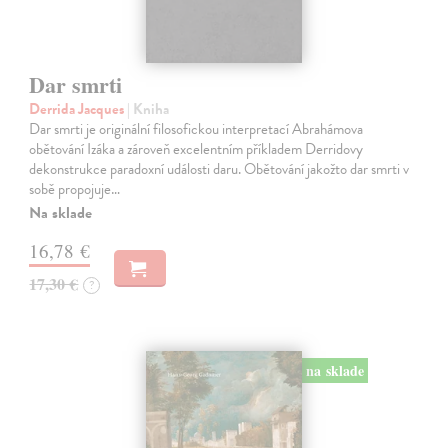
Dar smrti
Derrida Jacques
| Kniha
Dar smrti je originální filosofickou interpretací Abrahámova
obětování Izáka a zároveň excelentním příkladem Derridovy
dekonstrukce paradoxní události daru. Obětování jakožto dar smrti v
sobě propojuje…
Na sklade
16,78 €
17,30 €
?
na sklade