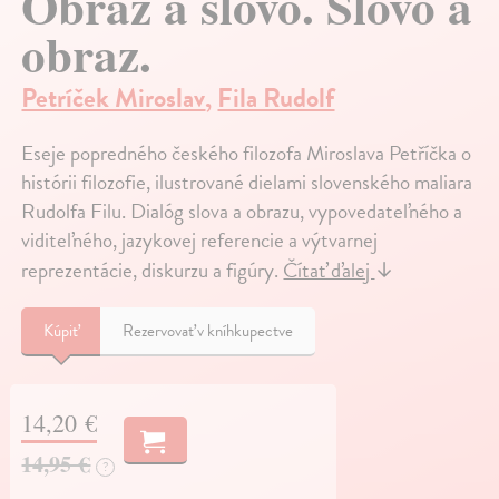
Obraz a slovo. Slovo a
obraz.
Petríček Miroslav
,
Fila Rudolf
Eseje popredného českého filozofa Miroslava Petříčka o
histórii filozofie, ilustrované dielami slovenského maliara
Rudolfa Filu. Dialóg slova a obrazu, vypovedateľného a
viditeľného, jazykovej referencie a výtvarnej
reprezentácie, diskurzu a figúry.
Čítať ďalej
↓
Kúpiť
Rezervovať v kníhkupectve
14,20 €
14,95 €
?