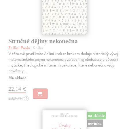
Stručné dějiny nekonečna
Zellini Paolo
| Kniha
V této své první knize Zellini krok za krokem sleduje historický vývoj
matematického pojmu nekonečna a zároveň jej obohacuje o původní
mytické, theologické a literární spekulace, které nekonečno vždy
provázely.…
Na sklade
22,14 €
23,30 €
?
na sklade
novinka