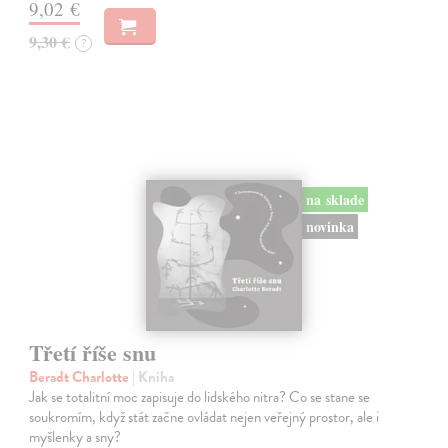
9,02 €
9,30 €
?
na sklade
novinka
Třetí říše snu
Beradt Charlotte
| Kniha
Jak se totalitní moc zapisuje do lidského nitra? Co se stane se
soukromím, když stát začne ovládat nejen veřejný prostor, ale i
myšlenky a sny?