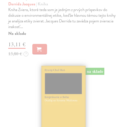
Derrida Jacques
| Kniha
Kniha Zviera, ktoré teda som je jedným z prvých príspevkov do
diskusie o environmentálnej etike, keďže hlavnou témou tejto knihy
je analýza etiky zvierat. Jacques Derrida tu zavádza pojem zvieracia
inakosť.…
Na sklade
13,11 €
13,80 €
?
na sklade