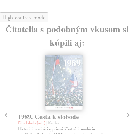
High-contrast mode
Čitatelia s podobným vkusom si
kúpili aj:
1989. Cesta k slobode
An
tě
Fila Jakub (ed.)
| Kniha
Historici, novinári aj priami účastníci revolúcie
Ore