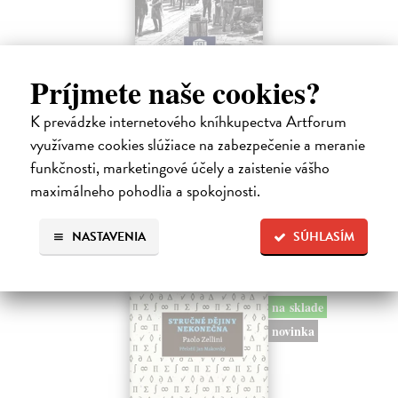
Memoár o chudobě
Príjmete naše cookies?
Tocqueville Alexis de
| Kniha
První český překlad méně známého díla jedné z nejvýznamnějších
K prevádzke internetového kníhkupectva Artforum
osobností evropské politické filosofie 19. století je doplněn obšírnými
využívame cookies slúžiace na zabezpečenie a meranie
komentáři Ivo Budila, Jana Kellera a Gertrudy Himmelfalberové.
Od…
funkčnosti, marketingové účely a zaistenie vášho
Na sklade
maximálneho pohodlia a spokojnosti.
5,94 €
NASTAVENIA
SÚHLASÍM
6,60 €
?
na sklade
novinka