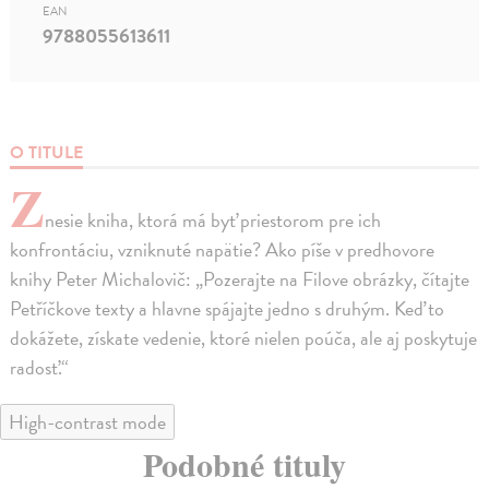
EAN
9788055613611
O TITULE
Z
nesie kniha, ktorá má byť priestorom pre ich
konfrontáciu, vzniknuté napätie? Ako píše v predhovore
knihy Peter Michalovič: „Pozerajte na Filove obrázky, čítajte
Petříčkove texty a hlavne spájajte jedno s druhým. Keď to
dokážete, získate vedenie, ktoré nielen poúča, ale aj poskytuje
radosť.“
High-contrast mode
Podobné tituly