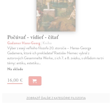
Počúvať - vidieť - čítať
Gadamer Hans-Georg
| Kniha
Výber z esejí veľkého filozofa 20. storočia – Hansa-Georga
Gadamera, ktoré ich prekladateľ Rastislav Nemec vybral z
autorových Gesammelte Werke, z ich 7. a 8. zväzku, s ohľadom na tri
témy: antiku, estetiku…
Na sklade
16,00 €
ZOBRAZIŤ ĎALŠIE Z KATEGÓRIE FILOZOFIA