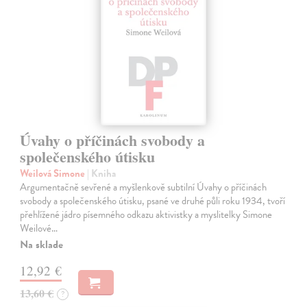
Úvahy o příčinách svobody a
společenského útisku
Weilová Simone
| Kniha
Argumentačně sevřené a myšlenkově subtilní Úvahy o příčinách
svobody a společenského útisku, psané ve druhé půli roku 1934, tvoří
přehlížené jádro písemného odkazu aktivistky a myslitelky Simone
Weilové…
Na sklade
12,92 €
13,60 €
?