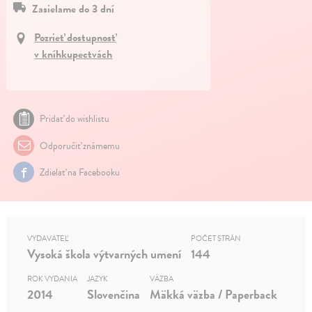
Zasielame do 3 dní
Pozrieť dostupnosť
v kníhkupectvách
Pridať do wishlistu
Odporučiť známemu
Zdielať na Facebooku
VYDAVATEĽ
POČET STRÁN
Vysoká škola výtvarných umení
144
ROK VYDANIA
JAZYK
VÄZBA
2014
Slovenčina
Mäkká väzba / Paperback