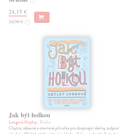
Na sklade
?
24,15 €
24,90 €
?
Jak být holkou
Longová Hayley
| Kniha
Chytrá, zábavná a otevřená příručka pro dospívající slečny zodpoví
všechny důležité otázky, které si kladou dívky v pubertě. Autorka