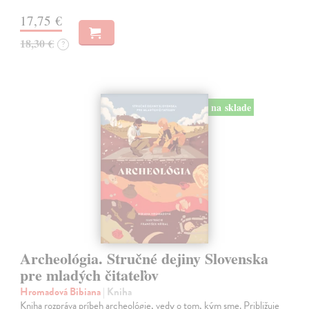
17,75 €
18,30 €
?
na sklade
Archeológia. Stručné dejiny Slovenska
pre mladých čitateľov
Hromadová Bibiana
| Kniha
Kniha rozpráva príbeh archeológie, vedy o tom, kým sme. Približuje