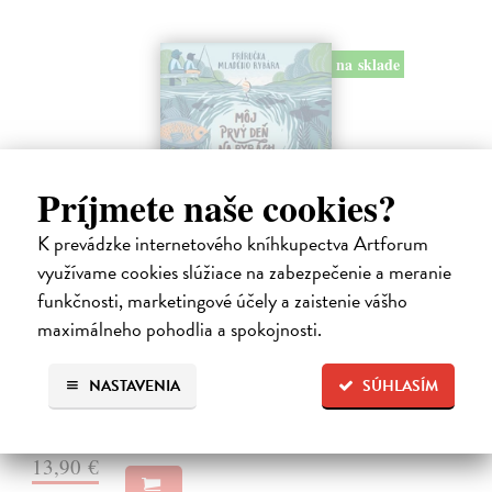
na sklade
Príjmete naše cookies?
K prevádzke internetového kníhkupectva Artforum
využívame cookies slúžiace na zabezpečenie a meranie
Môj prvý deň na rybách
funkčnosti, marketingové účely a zaistenie vášho
Millard Will
| Kniha
maximálneho pohodlia a spokojnosti.
V bohato ilustrovanej príručke nájdu mladí záujemcovia všetky
dôležité informácie, ktoré budú potrebovať, kým sa vydajú na svoju
prvú rybačku. Autor knihy Will Millard, skúsený rybár, cestovateľ a
NASTAVENIA
SÚHLASÍM
moderátor…
Na sklade
?
13,90 €