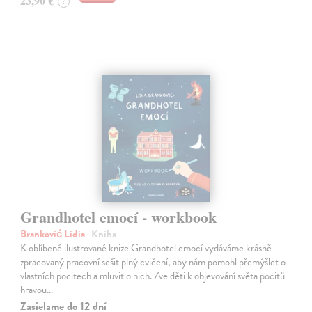
23,90 €
?
Grandhotel emocí - workbook
Branković Lidia
| Kniha
K oblíbené ilustrované knize Grandhotel emocí vydáváme krásně
zpracovaný pracovní sešit plný cvičení, aby nám pomohl přemýšlet o
vlastních pocitech a mluvit o nich. Zve děti k objevování světa pocitů
hravou…
Zasielame do 12 dní