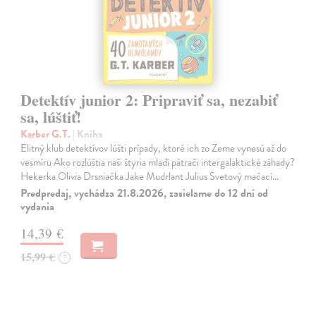
Detektív junior 2: Pripraviť sa, nezabiť
sa, lúštiť!
Karber G.T.
| Kniha
Elitný klub detektívov lúšti prípady, ktoré ich zo Zeme vynesú až do
vesmíru Ako rozlúštia naši štyria mladí pátrači intergalaktické záhady?
Hekerka Olivia Drsniačka Jake Mudrlant Julius Svetový mačací…
Predpredaj, vychádza 21.8.2026, zasielame do 12 dní od
vydania
14,39 €
15,99 €
?