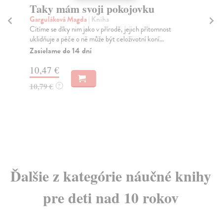
Zachraň tuhle knihu!
Ud
Hanozet Francois
| Kniha
Szc
Máte rádi knížky? A nechtěli byste jednu báječnou
Nov
zachránit?
do 
Na sklade
Za
?
11,63 €
13
11,99 €
14
?
Ďalšie z kategórie náučné knihy
pre deti nad 10 rokov