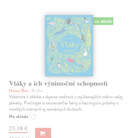
na sklade
Vtáky a ich výnimočné schopnosti
Hoare Ben
| Kniha
Vzlietnite k oblohe a objavte niektoré z najúžasnejších vtákov našej
planéty. Prečítajte si neuveriteľné fakty a fascinujúce príbehy o
mnohých známych aj neznámych druhoch.
Na sklade
?
23,18 €