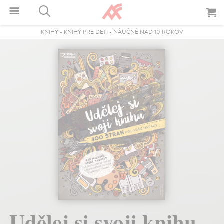
KNIHY
-
KNIHY PRE DETI
-
NÁUČNÉ NAD 10 ROKOV
Udělej si svoji knihu