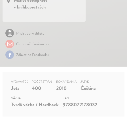
Pozrieť dostupnosť
v kníhkupectvách
Pridať do wishlistu
Odporučiť známemu
Zdielať na Facebooku
VYDAVATEĽ
POČET STRÁN
ROK VYDANIA
JAZYK
Jota
400
2010
Čeština
VÄZBA
EAN
Tvrdá väzba / Hardback
9788072178032