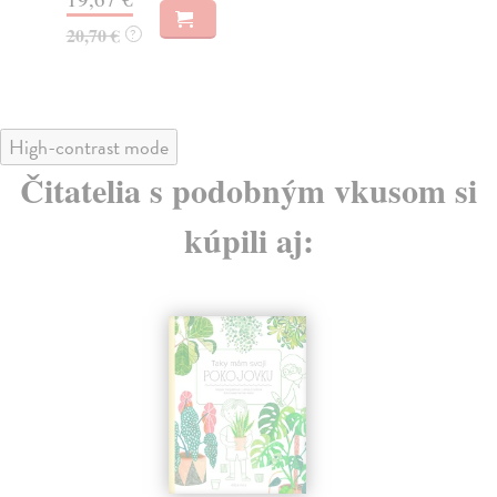
19,30 €
14
19,90 €
?
High-contrast mode
Čitatelia s podobným vkusom si
kúpili aj:
na sklade