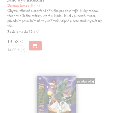
Dawson James
| Kniha
Chytrá, zábavná a otevřená příručka pro dospívající kluky zodpoví
všechny důležité otázky, které si kladou kluci v pubertě. Autor,
původním povoláním učitel, upřímně, vtipně a beze studu vysvětluje
vše…
Zasielame do 12 dní
13,58 €
14,00 €
?
predpredaj