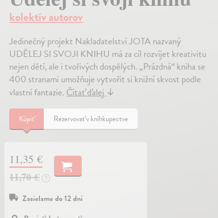
kolektív autorov
Jedinečný projekt Nakladatelství JOTA nazvaný
UDĚLEJ SI SVOJI KNIHU má za cíl rozvíjet kreativitu
nejen dětí, ale i tvořivých dospělých. „Prázdná“ kniha se
400 stranami umožňuje vytvořit si knižní skvost podle
vlastní fantazie.
Čítať ďalej
↓
Kúpiť
Rezervovať v kníhkupectve
11,35 €
11,70 €
?
Zasielame do 12 dní