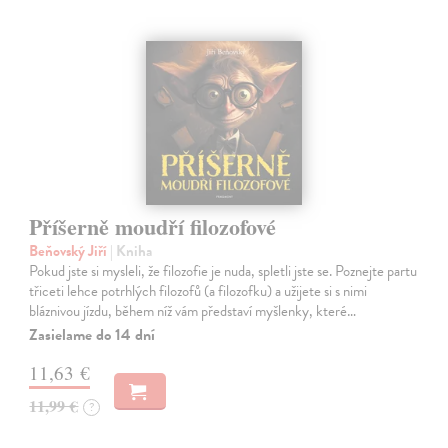
Příšerně moudří filozofové
Beňovský Jiří
| Kniha
Pokud jste si mysleli, že filozofie je nuda, spletli jste se. Poznejte partu
třiceti lehce potrhlých filozofů (a filozofku) a užijete si s nimi
bláznivou jízdu, během níž vám představí myšlenky, které…
Zasielame do 14 dní
11,63 €
11,99 €
?