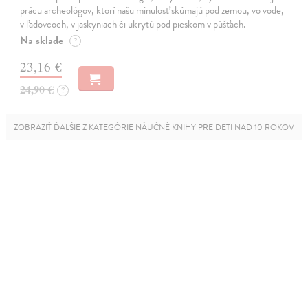
prácu archeológov, ktorí našu minulosť skúmajú pod zemou, vo vode,
v ľadovcoch, v jaskyniach či ukrytú pod pieskom v púšťach.
Na sklade
?
23,16 €
24,90 €
?
ZOBRAZIŤ ĎALŠIE Z KATEGÓRIE NÁUČNÉ KNIHY PRE DETI NAD 10 ROKOV