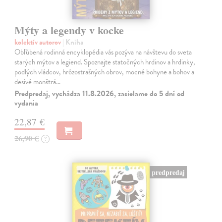
Mýty a legendy v kocke
kolektív autorov
| Kniha
Obľúbená rodinná encyklopédia vás pozýva na návštevu do sveta
starých mýtov a legiend. Spoznajte statočných hrdinov a hrdinky,
podlých vládcov, hrôzostrašných obrov, mocné bohyne a bohov a
desivé monštrá…
Predpredaj, vychádza 11.8.2026, zasielame do 5 dní od
vydania
22,87 €
26,90 €
?
predpredaj