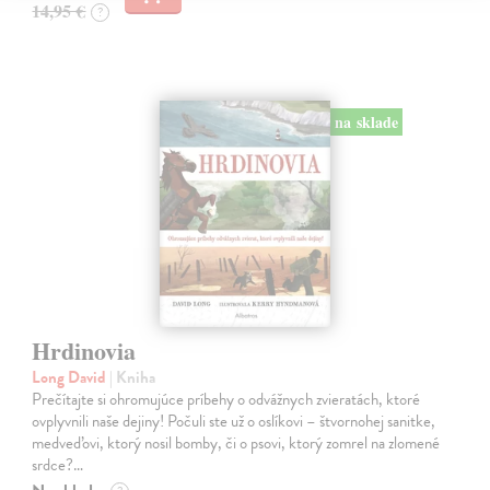
14,95 €
?
na sklade
Hrdinovia
Long David
| Kniha
Prečítajte si ohromujúce príbehy o odvážnych zvieratách, ktoré
ovplyvnili naše dejiny! Počuli ste už o oslíkovi – štvornohej sanitke,
medveďovi, ktorý nosil bomby, či o psovi, ktorý zomrel na zlomené
srdce?…