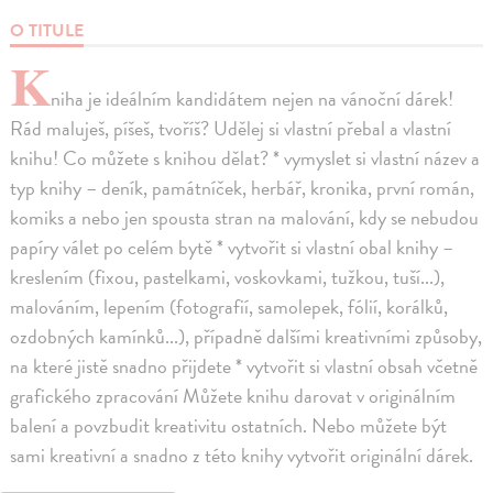
O TITULE
K
niha je ideálním kandidátem nejen na vánoční dárek!
Rád maluješ, píšeš, tvoříš? Udělej si vlastní přebal a vlastní
knihu! Co můžete s knihou dělat? * vymyslet si vlastní název a
typ knihy – deník, památníček, herbář, kronika, první román,
komiks a nebo jen spousta stran na malování, kdy se nebudou
papíry válet po celém bytě * vytvořit si vlastní obal knihy –
kreslením (fixou, pastelkami, voskovkami, tužkou, tuší...),
malováním, lepením (fotografií, samolepek, fólií, korálků,
ozdobných kamínků...), případně dalšími kreativními způsoby,
na které jistě snadno přijdete * vytvořit si vlastní obsah včetně
grafického zpracování Můžete knihu darovat v originálním
balení a povzbudit kreativitu ostatních. Nebo můžete být
sami kreativní a snadno z této knihy vytvořit originální dárek.