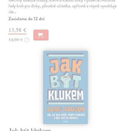
řady knih pro dívky, původně učitelka, upřímně a vtipně vysvětluje
vše…
Zasielame do 12 dní
13,58 €
14,00 €
?
Jak být klukem