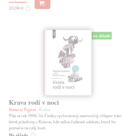
23,50 €
?
na sklade
Krava rodí v noci
Statovci Pajtim
| Kniha
Píše sa rok 1996. Vo Fínsku vychovávaný osemročný chlapec trávi
letné prázdniny v Kosove, kde zažíva čudesné udalosti, ktoré ho
poznačia na celý život.
Na sklade
?