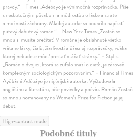
pravdy.“ – Times „Adebayo je výnimočná rozprávačka. Píše
s neskutočným pôvabom a múdrosťou o láske a strate
a možnosti záchrany. Mladej autorke sa podarilo napísať
pútavý debutový román.“ – New York Times „Zostaň so
mnou si musíte prečítať. V románe je obsiahnuté všetko
vrátane lásky, žiaľu, žiarlivosti a úžasnej rozprávačky, vďaka
ktorej nebudete môcť prestať otáčať stránky.“ – Stylist
„Román o dvojici, ktorá sa zúfalo snaží o dieťa, je zároveň
komplexným sociologickým pozorovaním.“ – Financial Times
Ayóbámi Adébáyo je nigérijská autorka. Vyštudovala
angličtinu a literatúru, píše poviedky a poéziu. Román Zostaň
so mnou nominovaný na Women’s Prize for Fiction je jej
debut.
High-contrast mode
Podobné tituly