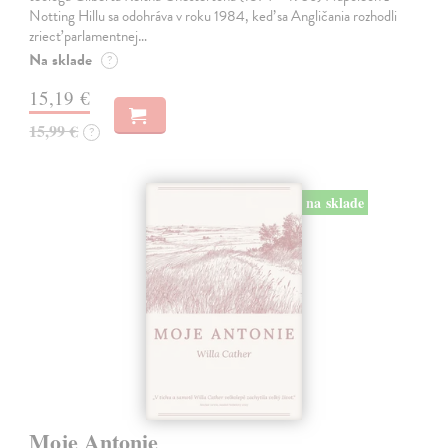
Notting Hillu sa odohráva v roku 1984, keď sa Angličania rozhodli
zriecť parlamentnej…
Na sklade
?
15,19 €
15,99 €
?
na sklade
Moje Antonie