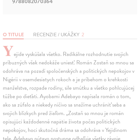
9788082070364
O TITULE
RECENZIE / UKÁŽKY
2
Y
ejide vyskúšala všetko. Radikálne rozhodnutie svojich
príbuzných však nedokáže uniesť. Román Zostaň so mnou sa
odohráva na pozadí spoločenských a politických nepokojov v
Nigérii v osemdesiatych rokoch a je príbehom o krehkosti
manželstva, rozpade rodiny, sile smútku a všetko pohlcujúcej
túžbe po dieťati. Ayobami Adebayo napísala román o tom,
ako sa zúfalo a niekedy ničivo sa snažíme uchrániť seba a
svojich blízkych pred žiaľom. „Zostaň so mnou je román
opisujúci každodenné napätie života počas politických
nepokojov, hoci skutočná dráma sa odohráva v Yejidinom
tele. Adebayo pútavo postupne odhaľuje všetky závoje