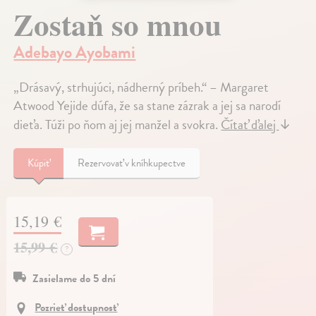
Zostaň so mnou
Adebayo Ayobami
„Drásavý, strhujúci, nádherný príbeh.“ – Margaret
Atwood Yejide dúfa, že sa stane zázrak a jej sa narodí
dieťa. Túži po ňom aj jej manžel a svokra.
Čítať ďalej
↓
Kúpiť
Rezervovať v kníhkupectve
15,19 €
15,99 €
?
Zasielame do 5 dní
Pozrieť dostupnosť