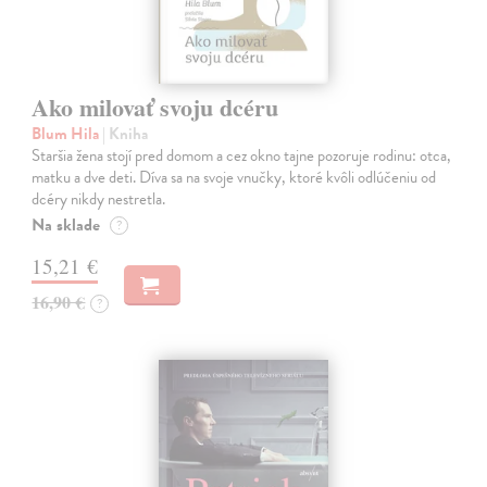
Ako milovať svoju dcéru
Blum Hila
| Kniha
Staršia žena stojí pred domom a cez okno tajne pozoruje rodinu: otca,
matku a dve deti. Díva sa na svoje vnučky, ktoré kvôli odlúčeniu od
dcéry nikdy nestretla.
Na sklade
?
15,21 €
16,90 €
?