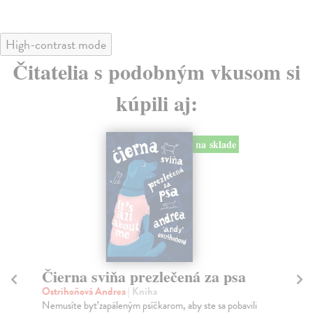
High-contrast mode
Čitatelia s podobným vkusom si
kúpili aj:
na sklade
Čierna sviňa prezlečená za psa
N
Ostrihoňová Andrea
| Kniha
Os
Nemusíte byť zapáleným psíčkarom, aby ste sa pobavili
“Ke