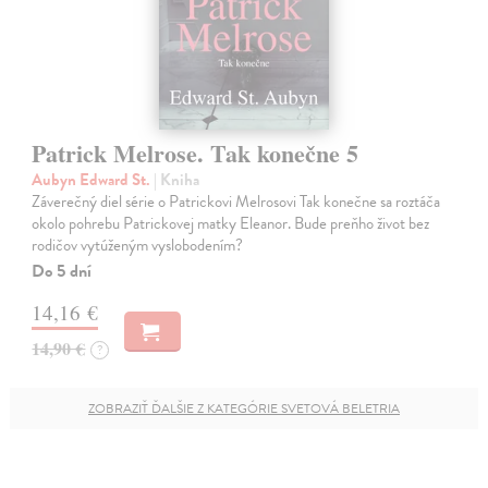
Patrick Melrose. Tak konečne 5
Aubyn Edward St.
| Kniha
Záverečný diel série o Patrickovi Melrosovi Tak konečne sa roztáča
okolo pohrebu Patrickovej matky Eleanor. Bude preňho život bez
rodičov vytúženým vyslobodením?
Do 5 dní
14,16 €
14,90 €
?
ZOBRAZIŤ ĎALŠIE Z KATEGÓRIE SVETOVÁ BELETRIA