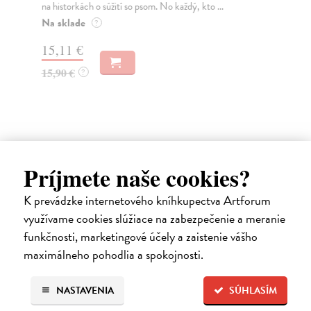
na historkách o súžití so psom. No každý, kto ...
vyb
kt..
Na sklade
?
Na
15,11 €
17
15,90 €
?
19
Ďalšie z kategórie svetová
Príjmete naše cookies?
beletria
K prevádzke internetového kníhkupectva Artforum
využívame cookies slúžiace na zabezpečenie a meranie
funkčnosti, marketingové účely a zaistenie vášho
na sklade
maximálneho pohodlia a spokojnosti.
novinka
NASTAVENIA
SÚHLASÍM