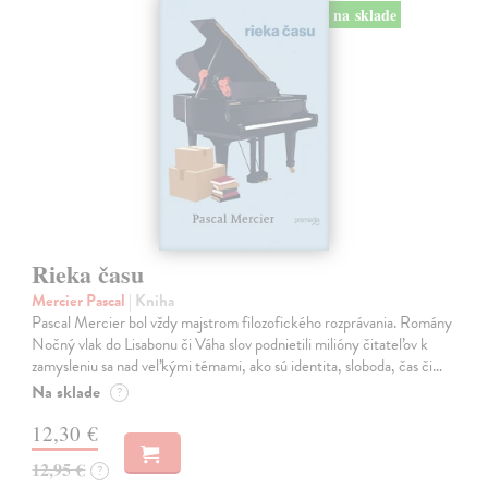
na sklade
Rieka času
Mercier Pascal
| Kniha
Pascal Mercier bol vždy majstrom filozofického rozprávania. Romány
Nočný vlak do Lisabonu či Váha slov podnietili milióny čitateľov k
zamysleniu sa nad veľkými témami, ako sú identita, sloboda, čas či…
Na sklade
?
12,30 €
12,95 €
?