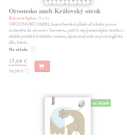
Oroonoko aneb Královský otrok
Behnová Aphra
| Kniha
OROONOKO (1688), bizarní barokní příběh afrického prince
uvrženého do otroctví v Surinamu, patří k nejvýznamnějším textům z
období počátků britského románu, bývá označován za první anglické
dílo, které…
Na sklade
?
15,68 €
16,50 €
?
na sklade