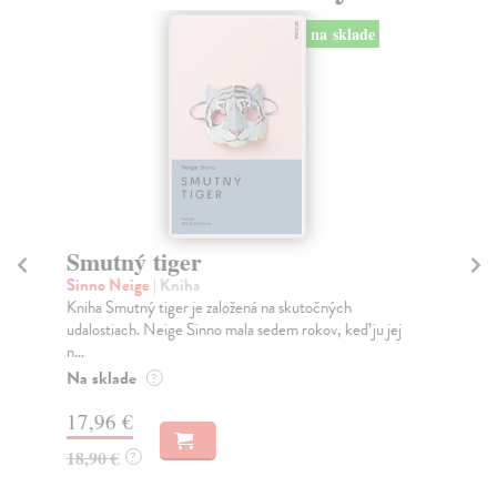
na sklade
Smutný tiger
K
Sinno Neige
| Kniha
Bo
Kniha Smutný tiger je založená na skutočných
Ide
udalostiach. Neige Sinno mala sedem rokov, keď ju jej
rok
n...
Na
Na sklade
?
15
17,96 €
15
18,90 €
?