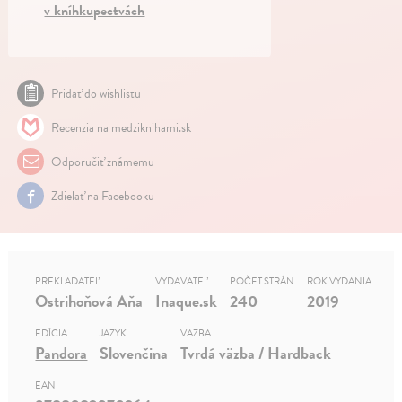
v kníhkupectvách
Pridať do wishlistu
Recenzia na medziknihami.sk
Odporučiť známemu
Zdielať na Facebooku
PREKLADATEĽ
VYDAVATEĽ
POČET STRÁN
ROK VYDANIA
Ostrihoňová Aňa
Inaque.sk
240
2019
EDÍCIA
JAZYK
VÄZBA
Pandora
Slovenčina
Tvrdá väzba / Hardback
EAN