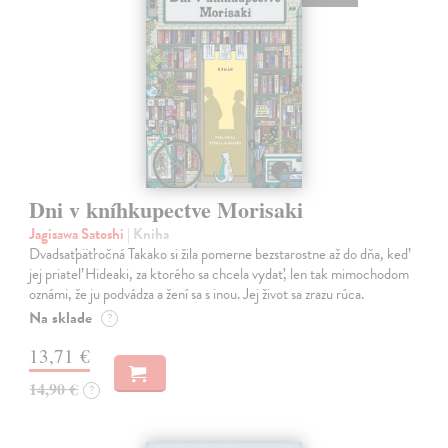
Dni v kníhkupectve Morisaki
Jagisawa Satoshi
| Kniha
Dvadsaťpäťročná Takako si žila pomerne bezstarostne až do dňa, keď
jej priateľ Hideaki, za ktorého sa chcela vydať, len tak mimochodom
oznámi, že ju podvádza a žení sa s inou. Jej život sa zrazu rúca.
Na sklade
?
13,71 €
14,90 €
?