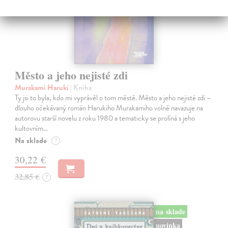
Město a jeho nejisté zdi
Murakami Haruki
| Kniha
Ty jsi to byla, kdo mi vyprávěl o tom městě. Město a jeho nejisté zdi –
dlouho očekávaný román Harukiho Murakamiho volně navazuje na
autorovu starší novelu z roku 1980 a tematicky se prolíná s jeho
kultovním…
Na sklade
?
30,22 €
32,85 €
?
na sklade
novinka