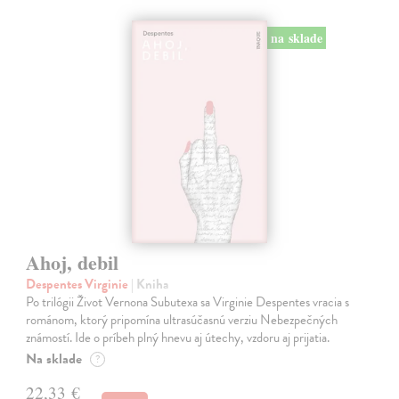
na sklade
Ahoj, debil
Despentes Virginie
| Kniha
Po trilógii Život Vernona Subutexa sa Virginie Despentes vracia s
románom, ktorý pripomína ultrasúčasnú verziu Nebezpečných
známostí. Ide o príbeh plný hnevu aj útechy, vzdoru aj prijatia.
Na sklade
?
22,33 €