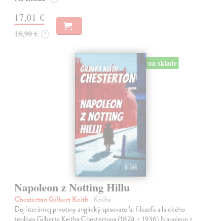
17,01 €
18,90 €
?
na sklade
Napoleon z Notting Hillu
Chesterton Gilbert Keith
| Kniha
Dej literárnej prvotiny anglický spisovateľa, filozofa a laického
teológa Gilberta Keitha Chestertona (1874 – 1936) Napoleon z