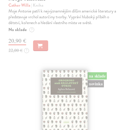
Cather Willa
| Kniha
Moje Antonie patří k nejvýznamnějším dílům americké literatury a
představuje vrchol autorčiny tvorby. Vypráví hluboký příběh o
dětství, kořenech a hledání vlastního místa ve světě.
Na sklade
?
20,90 €
22,00 €
?
na sklade
novinka