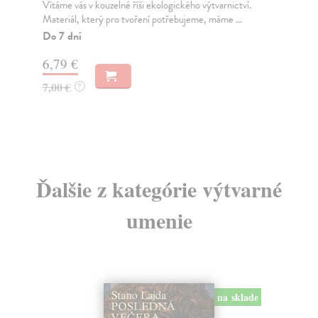
č
Vítáme vás v kouzelné říši ekologického výtvarnictví.
Materiál, který pro tvoření potřebujeme, máme ...
Sl
Do 7 dní
Pub
kon
6,79 €
Za
7,00 €
?
53
56
Ďalšie z kategórie výtvarné
umenie
na sklade