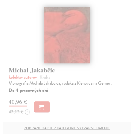
Michal Jakabčic
kolektív autorov
| Kniha
Monografia Michala Jakabčica, rodáka z Klenovca na Gemeri.
Do 4 pracovných dní
40,96 €
43,12 €
?
ZOBRAZIŤ ĎALŠIE Z KATEGÓRIE VÝTVARNÉ UMENIE