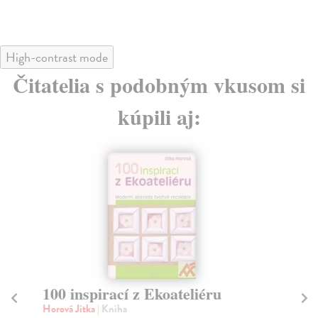
High-contrast mode
Čitatelia s podobným vkusom si
kúpili aj:
100 inspirací z Ekoateliéru
Sl
vý
Horová Jitka
| Kniha