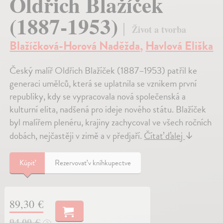
Oldřich Blažíček
(1887-1953)
Život a tvorba
Blažíčková-Horová Naděžda
,
Havlová Eliška
Český malíř Oldřich Blažíček (1887–1953) patřil ke
generaci umělců, která se uplatnila se vznikem první
republiky, kdy se vypracovala nová společenská a
kulturní elita, nadšená pro ideje nového státu. Blažíček
byl malířem plenéru, krajiny zachycoval ve všech ročních
dobách, nejčastěji v zimě a v předjaří.
Čítať ďalej
↓
Kúpiť
Rezervovať v kníhkupectve
89,30 €
94,00 €