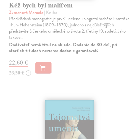
Kéž bych byl malířem
Zemanová Marcela
| Kniha
Předkládaná monografie je první ucelenou biografií hraběte Františka
Thun-Hohensteina (1809–1870), jednoho z nejdůležitějších
představitelů českého uměleckého života 2. třetiny 19. století. Jako
taková…
Dodávateľ nemá titul na sklade. Dodanie do 30 dní, pri
starších tituloch nevieme dodanie garantovať.
22,60 €
23,30 €
?