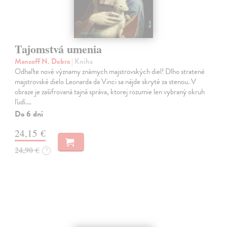
Tajomstvá umenia
Mancoff N. Debra
| Kniha
Odhaľte nové významy známych majstrovských diel! Dlho stratené
majstrovské dielo Leonarda da Vinci sa nájde skryté za stenou. V
obraze je zašifrovaná tajná správa, ktorej rozumie len vybraný okruh
ľudí.…
Do 6 dní
24,15 €
24,90 €
?