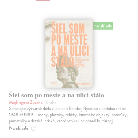
na sklade
Šiel som po meste a na ulici stálo
Majlingová Zuzana
| Kniha
Spoznajte výtvarné diela v uliciach Banskej Bystrice z obdobia rokov
1948 až 1989 – sochy, plastiky, reliéfy, kinetické objekty, pomníky,
pamätníky a detské ihriská, ktoré vznikali na pozadí kultúrnej…
Na sklade
?