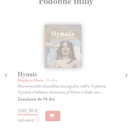
Podobné tituly
Hynais
T
Mžyková Marie
| Kniha
Se
Monumentální dvoudílná monografie malíře Vojtěcha
Toy
Hynaise s bohatou obrazovou přílohou si klade za c...
nej
Bio
Zasielame do 14 dní
Na
100,30 €
89
103,40 €
?
93