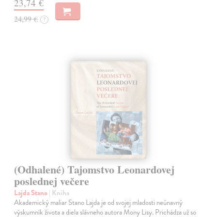
23,74 €
24,99 €
?
(Odhalené) Tajomstvo Leonardovej
poslednej večere
Lajda Stano
| Kniha
Akademický maliar Stano Lajda je od svojej mladosti neúnavný
výskumník života a diela slávneho autora Mony Lisy. Prichádza už so