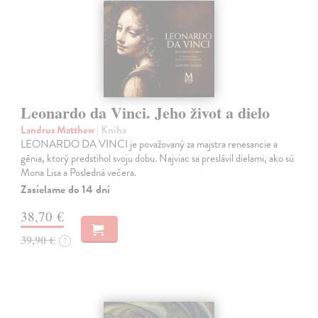
Leonardo da Vinci. Jeho život a dielo
Landrus Matthew
| Kniha
LEONARDO DA VINCI je považovaný za majstra renesancie a
génia, ktorý predstihol svoju dobu. Najviac sa preslávil dielami, ako sú
Mona Lisa a Posledná večera.
Zasielame do 14 dní
38,70 €
39,90 €
?