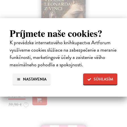
Príjmete naše cookies?
K prevádzke internetového kníhkupectva Artforum
Posledná večera Leonarda z Vinci
využívame cookies slúžiace na zabezpečenie a meranie
Lajda Stano
| Kniha
funkčnosti, marketingové účely a zaistenie vášho
Stano Lajda je súčasný slovenský maliar, ktorý niekoľko rokov
maximálneho pohodlia a spokojnosti.
systematicky pracoval na rekonštrukcii ikonickej Poslednej večere,
čo ho inšpirovalo k napísaniu tejto knihy. Odkrýva pred nami silné i
slabé…
NASTAVENIA
SÚHLASÍM
Na sklade
?
31,92 €
39,90 €
?