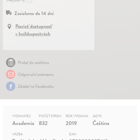
?
Zasielame do 14 dní
Pozrieť dostupnosť
v kníhkupectvách
Pridať do wishlistu
Odporučiť známemu
Zdielať na Facebooku
VYDAVATEĽ
POČET STRÁN
ROK VYDANIA
JAZYK
Academia
832
2019
Čeština
VÄZBA
EAN