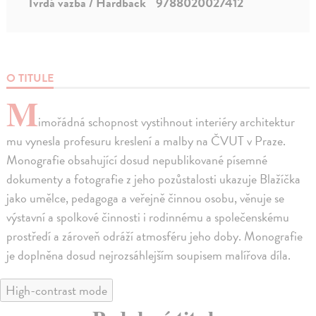
Tvrdá väzba / Hardback
9788020027412
O TITULE
M
imořádná schopnost vystihnout interiéry architektur
mu vynesla profesuru kreslení a malby na ČVUT v Praze.
Monografie obsahující dosud nepublikované písemné
dokumenty a fotografie z jeho pozůstalosti ukazuje Blažíčka
jako umělce, pedagoga a veřejně činnou osobu, věnuje se
výstavní a spolkové činnosti i rodinnému a společenskému
prostředí a zároveň odráží atmosféru jeho doby. Monografie
je doplněna dosud nejrozsáhlejším soupisem malířova díla.
High-contrast mode