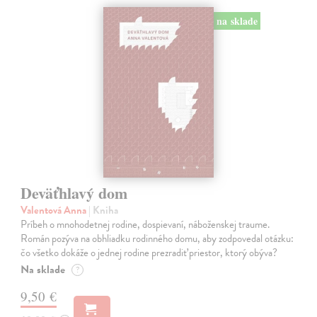
na sklade
Deväťhlavý dom
Valentová Anna
| Kniha
Príbeh o mnohodetnej rodine, dospievaní, náboženskej traume.
Román pozýva na obhliadku rodinného domu, aby zodpovedal otázku:
čo všetko dokáže o jednej rodine prezradiť priestor, ktorý obýva?
Na sklade
?
9,50 €