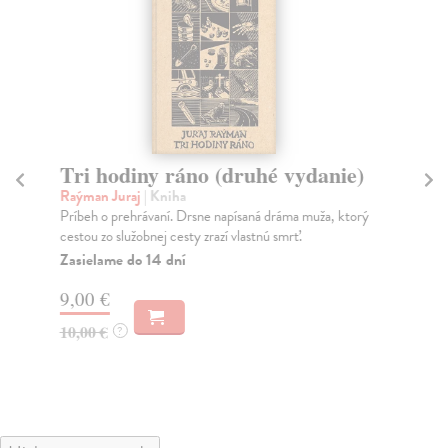
Tri hodiny ráno (druhé vydanie)
Vy
sv
Raýman Juraj
| Kniha
Príbeh o prehrávaní. Drsne napísaná dráma muža, ktorý
Ra
cestou zo služobnej cesty zrazí vlastnú smrť.
Prí
sve
Zasielame do 14 dní
Na
9,00 €
10
10,00 €
?
12