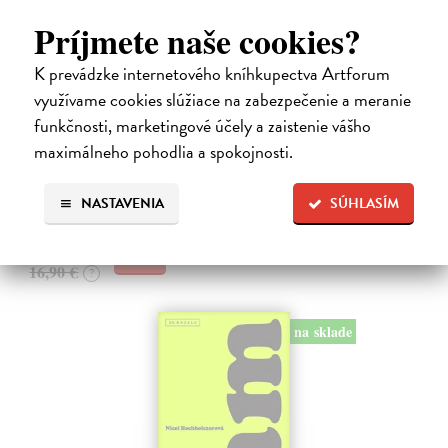
Príjmete naše cookies?
K prevádzke internetového kníhkupectva Artforum
Kolotočárka
využívame cookies slúžiace na zabezpečenie a meranie
Wernerová Jana
| Kniha
funkčnosti, marketingové účely a zaistenie vášho
Tam, kde sa radosť zo slobodného pohybu a dobrodružstva prelína s
maximálneho pohodlia a spokojnosti.
pocitom vyčlenenia. Tam, kde rastie starý gaštan a okolo neho sa krúti
život dievčatka, ktoré od svojej starej mamy dostalo meno Zelinka.…
Na sklade
?
NASTAVENIA
SÚHLASÍM
15,21 €
16,90 €
?
na sklade