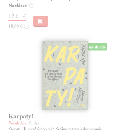
Na sklade
?
17,01 €
18,90 €
?
na sklade
Karpaty!
Púček Ján
| Kniha
Karpaty! Tu som! Alebo nie? Krajina detstva a dospievania.