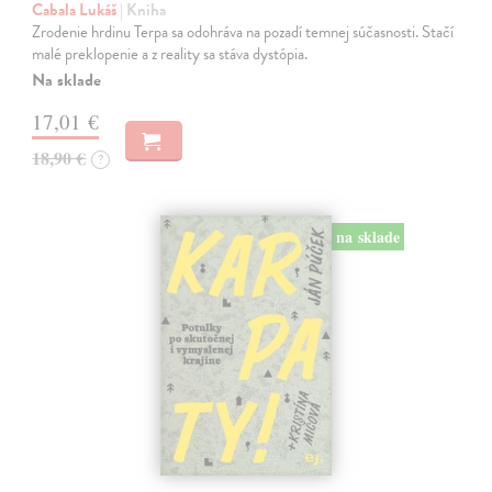
Cabala Lukáš
| Kniha
Zrodenie hrdinu Terpa sa odohráva na pozadí temnej súčasnosti. Stačí
malé preklopenie a z reality sa stáva dystópia.
Na sklade
17,01 €
18,90 €
?
na sklade