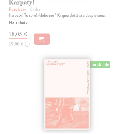
Karpaty!
Púček Ján
| Kniha
Karpaty! Tu som! Alebo nie? Krajina detstva a dospievania.
Na sklade
18,05 €
19,00 €
?
na sklade