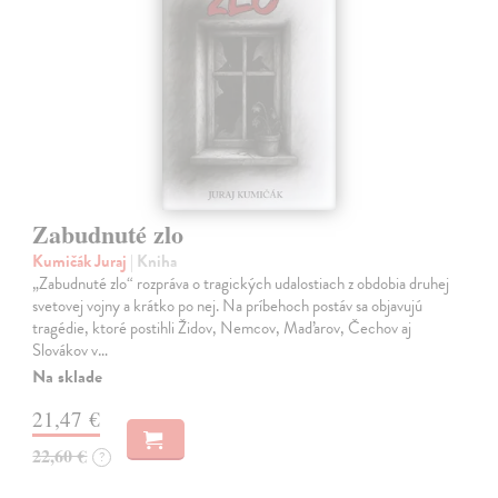
Zabudnuté zlo
Kumičák Juraj
| Kniha
„Zabudnuté zlo“ rozpráva o tragických udalostiach z obdobia druhej
svetovej vojny a krátko po nej. Na príbehoch postáv sa objavujú
tragédie, ktoré postihli Židov, Nemcov, Maďarov, Čechov aj
Slovákov v…
Na sklade
21,47 €
22,60 €
?