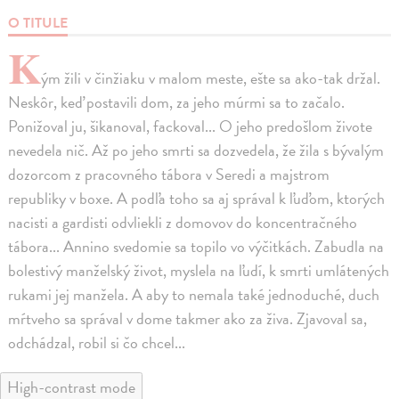
O TITULE
K
ým žili v činžiaku v malom meste, ešte sa ako-tak držal.
Neskôr, keď postavili dom, za jeho múrmi sa to začalo.
Ponižoval ju, šikanoval, fackoval... O jeho predošlom živote
nevedela nič. Až po jeho smrti sa dozvedela, že žila s bývalým
dozorcom z pracovného tábora v Seredi a majstrom
republiky v boxe. A podľa toho sa aj správal k ľuďom, ktorých
nacisti a gardisti odvliekli z domovov do koncentračného
tábora... Annino svedomie sa topilo vo výčitkách. Zabudla na
bolestivý manželský život, myslela na ľudí, k smrti umlátených
rukami jej manžela. A aby to nemala také jednoduché, duch
mŕtveho sa správal v dome takmer ako za živa. Zjavoval sa,
odchádzal, robil si čo chcel...
High-contrast mode