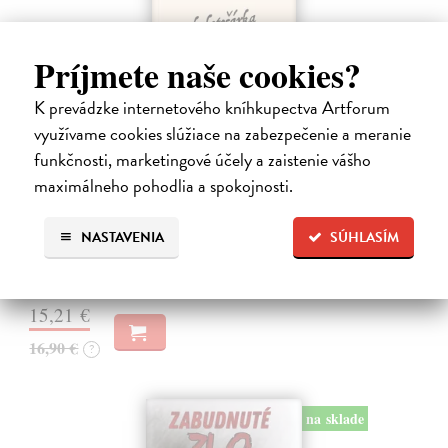
Príjmete naše cookies?
K prevádzke internetového kníhkupectva Artforum
využívame cookies slúžiace na zabezpečenie a meranie
funkčnosti, marketingové účely a zaistenie vášho
Kolotočárka
maximálneho pohodlia a spokojnosti.
Wernerová Jana
| Kniha
Tam, kde sa radosť zo slobodného pohybu a dobrodružstva prelína s
pocitom vyčlenenia. Tam, kde rastie starý gaštan a okolo neho sa krúti
NASTAVENIA
SÚHLASÍM
život dievčatka, ktoré od svojej starej mamy dostalo meno Zelinka.…
Na sklade
15,21 €
16,90 €
?
na sklade