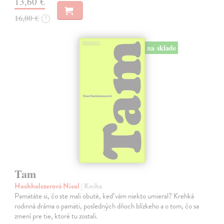
13,60 €
16,00 €
?
na sklade
Tam
Hochholczerová Nicol
| Kniha
Pamätáte si, čo ste mali obuté, keď vám niekto umieral? Krehká
rodinná dráma o pamäti, posledných dňoch blízkeho a o tom, čo sa
zmení pre tie, ktoré tu zostali.