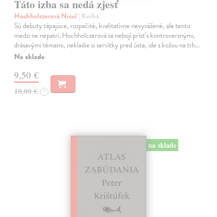
Táto izba sa nedá zjesť
Hochholczerová Nicol
| Kniha
Sú debuty tápajúce, rozpačité, kvalitatívne nevyvážené, ale tento
medzi ne nepatrí. Hochholczerová sa nebojí prísť s kontroverznými,
drásavými témami, nekladie si servítky pred ústa, ide s kožou na trh…
Na sklade
9,50 €
10,00 €
?
na sklade