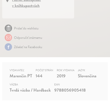
v kníhkupectvách
Pridať do wishlistu
Odporučiť známemu
Zdielať na Facebooku
VYDAVATEĽ
POČET STRÁN
ROK VYDANIA
JAZYK
Marenčin PT
144
2019
Slovenčina
VÄZBA
EAN
Tvrdá väzba / Hardback
9788056905418