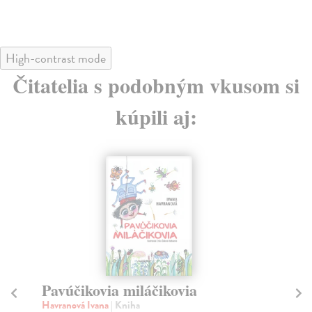
High-contrast mode
Čitatelia s podobným vkusom si
kúpili aj:
na sklade
Inheritance (slovenské vydanie)
Paolini Christopher
| Kniha