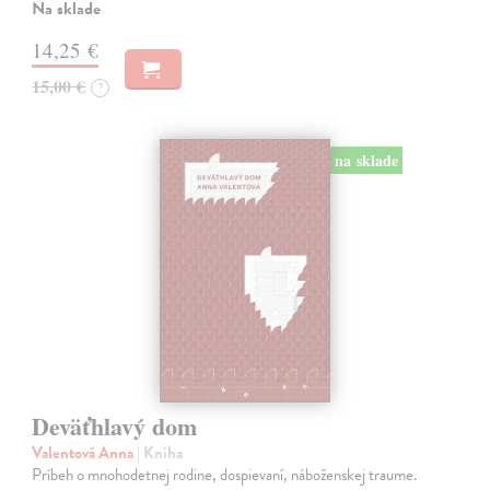
Na sklade
14,25 €
15,00 €
?
na sklade
Deväťhlavý dom
Valentová Anna
| Kniha
Príbeh o mnohodetnej rodine, dospievaní, náboženskej traume.