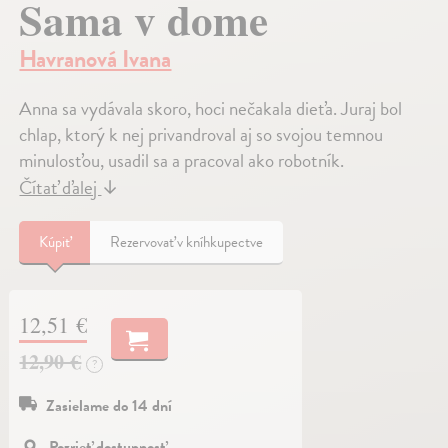
Sama v dome
Havranová Ivana
Anna sa vydávala skoro, hoci nečakala dieťa. Juraj bol
chlap, ktorý k nej privandroval aj so svojou temnou
minulosťou, usadil sa a pracoval ako robotník.
Čítať ďalej
↓
Kúpiť
Rezervovať v kníhkupectve
12,51 €
12,90 €
?
Zasielame do 14 dní
Pozrieť dostupnosť