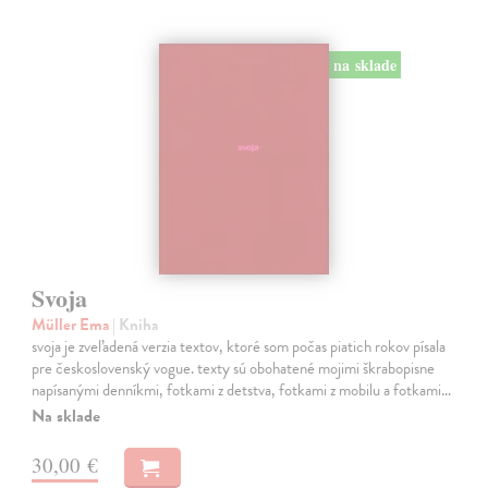
na sklade
Svoja
Müller Ema
| Kniha
svoja je zveľadená verzia textov, ktoré som počas piatich rokov písala
pre československý vogue. texty sú obohatené mojimi škrabopisne
napísanými denníkmi, fotkami z detstva, fotkami z mobilu a fotkami…
Na sklade
30,00 €