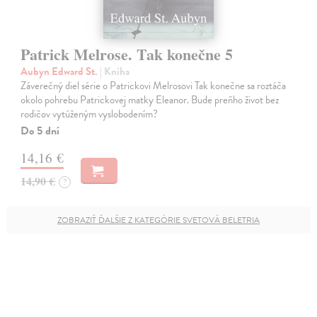
Patrick Melrose. Tak konečne 5
Aubyn Edward St.
| Kniha
Záverečný diel série o Patrickovi Melrosovi Tak konečne sa roztáča
okolo pohrebu Patrickovej matky Eleanor. Bude preňho život bez
rodičov vytúženým vyslobodením?
Do 5 dní
14,16 €
14,90 €
?
ZOBRAZIŤ ĎALŠIE Z KATEGÓRIE SVETOVÁ BELETRIA