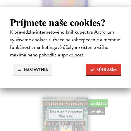
Príjmete naše cookies?
Město a jeho nejisté zdi
K prevádzke internetového kníhkupectva Artforum
Murakami Haruki
| Kniha
Ty jsi to byla, kdo mi vyprávěl o tom městě. Město a jeho nejisté zdi –
využívame cookies slúžiace na zabezpečenie a meranie
dlouho očekávaný román Harukiho Murakamiho volně navazuje na
funkčnosti, marketingové účely a zaistenie vášho
autorovu starší novelu z roku 1980 a tematicky se prolíná s jeho
maximálneho pohodlia a spokojnosti.
kultovním…
Na sklade
NASTAVENIA
SÚHLASÍM
31,21 €
32,85 €
?
na sklade
novinka