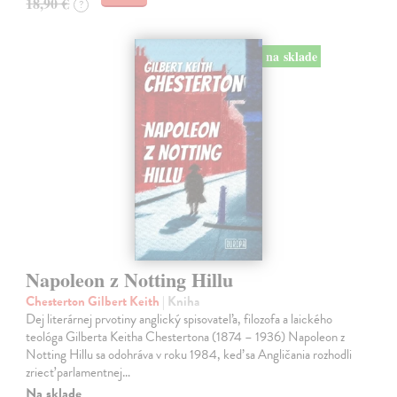
18,90 €
?
na sklade
Napoleon z Notting Hillu
Chesterton Gilbert Keith
| Kniha
Dej literárnej prvotiny anglický spisovateľa, filozofa a laického
teológa Gilberta Keitha Chestertona (1874 – 1936) Napoleon z
Notting Hillu sa odohráva v roku 1984, keď sa Angličania rozhodli
zriecť parlamentnej…
Na sklade