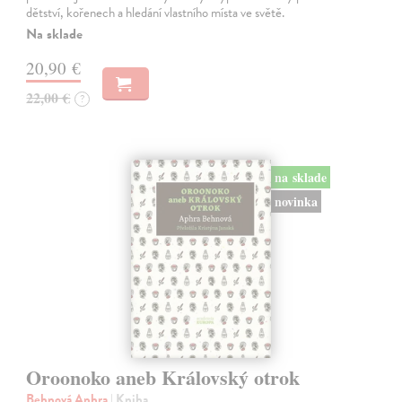
dětství, kořenech a hledání vlastního místa ve světě.
Na sklade
20,90 €
22,00 €
?
na sklade
novinka
Oroonoko aneb Královský otrok
Behnová Aphra
| Kniha