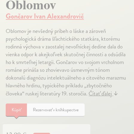
Oblomov
Gončarov Ivan Alexandrovič
Oblomov je nevšedný príbeh o láske a zároveň
psychologická dráma šľachtického statkára, ktorému
rodinná výchova v zaostalej nevoľníckej dedine dala do
vienka odpor k akejkoľvek skutočnej činnosti a odsúdila
ho k smrteľnej letargii. Gončarov vo svojom vrcholnom
románe prináša so zhovievavo úsmevným tónom
dokonalú diagnózu intelektuálneho a citového marazmu
hlavného hrdinu, typického príkladu „zbytočného
človeka“ ruskej literatúry 19. storočia.
Čítať ďalej
↓
Kúpiť
Rezervovať v kníhkupectve