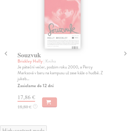
Souzvuk
M
Brickley Holly
| Kniha
La
Je páteční večer, podzim roku 2000, a Percy
Nej
Marksová v baru na kampusu už zase káže o hudbě. Z
byl
jukeb...
Na
Zasielame do 12 dní
17
17,86 €
18
18,80 €
?
High-contrast mode