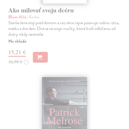
Ako milovať svoju dcéru
Blum Hila
| Kniha
Staršia žena stojí pred domom a cez okno tajne pozoruje rodinu: otca,
matku a dve deti. Díva sa na svoje vnučky, ktoré kvôli odlúčeniu od
dcéry nikdy nestretla.
Na sklade
15,21 €
16,90 €
?