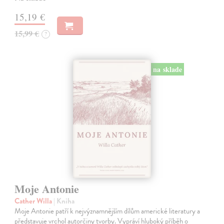
15,19 €
15,99 €
?
na sklade
Moje Antonie
Cather Willa
| Kniha
Moje Antonie patří k nejvýznamnějším dílům americké literatury a
představuje vrchol autorčiny tvorby. Vypráví hluboký příběh o