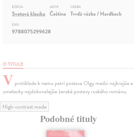
EDÍCIA
JAZYK
VÄZBA
Svetová klasika
Čeština
Tvrdá väzba / Hardback
EAN
9788075299628
O TITULE
V
protiklade k nemu patrí postava Olgy medzi najkrajšie a
umelecky najdokonalejšie ženské postavy ruského románu.
High-contrast mode
Podobné tituly