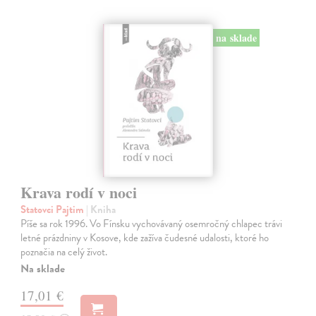
na sklade
Krava rodí v noci
Statovci Pajtim
| Kniha
Píše sa rok 1996. Vo Fínsku vychovávaný osemročný chlapec trávi
letné prázdniny v Kosove, kde zažíva čudesné udalosti, ktoré ho
poznačia na celý život.
Na sklade
17,01 €