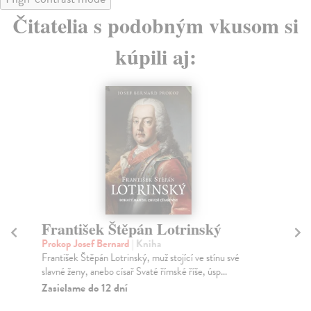
Čitatelia s podobným vkusom si
kúpili aj:
František Štěpán Lotrinský
K
Prokop Josef Bernard
| Kniha
We
František Štěpán Lotrinský, muž stojící ve stínu své
Tří
slavné ženy, anebo císař Svaté římské říše, úsp...
Got
Zasielame do 12 dní
Za