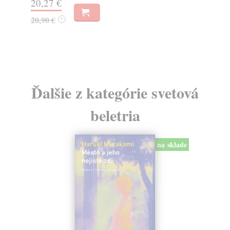
20,27 €
11
20,90 €
11
?
Ďalšie z kategórie svetová
beletria
na sklade