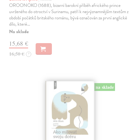
OROONOKO (1688), bizarní barokní příběh afrického prince
uvrženého do otroctví v Surinamu, patří k nejvýznamnějším textům z
období počátků britského románu, bývá označován za první anglické
dílo, které…
Na sklade
15,68 €
16,50 €
?
na sklade