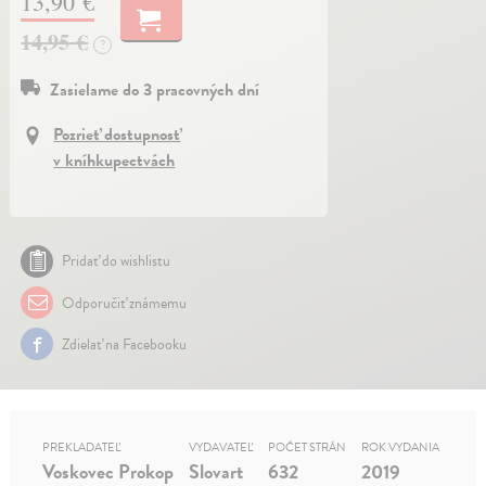
13,90 €
14,95 €
?
Zasielame do 3 pracovných dní
Pozrieť dostupnosť
v kníhkupectvách
Pridať do wishlistu
Odporučiť známemu
Zdielať na Facebooku
PREKLADATEĽ
VYDAVATEĽ
POČET STRÁN
ROK VYDANIA
Voskovec Prokop
Slovart
632
2019