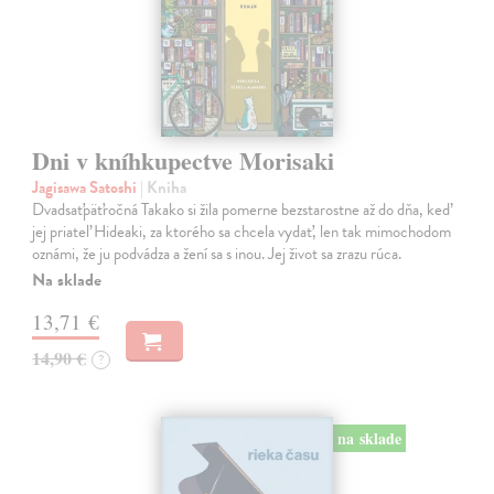
Dni v kníhkupectve Morisaki
Jagisawa Satoshi
| Kniha
Dvadsaťpäťročná Takako si žila pomerne bezstarostne až do dňa, keď
jej priateľ Hideaki, za ktorého sa chcela vydať, len tak mimochodom
oznámi, že ju podvádza a žení sa s inou. Jej život sa zrazu rúca.
Na sklade
13,71 €
14,90 €
?
na sklade