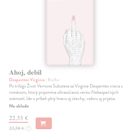
Ahoj, debil
Despentes Virginie
| Kniha
Po trilógii Život Vernona Subutexa sa Virginie Despentes vracia s
románom, ktorý pripomína ultrasúčasnú verziu Nebezpečných
známostí. Ide o príbeh plný hnevu aj útechy, vzdoru aj prijatia.
Na sklade
22,33 €
23,50 €
?