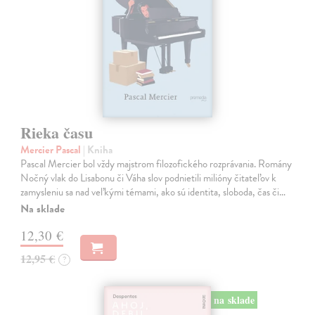
Rieka času
Mercier Pascal
| Kniha
Pascal Mercier bol vždy majstrom filozofického rozprávania. Romány
Nočný vlak do Lisabonu či Váha slov podnietili milióny čitateľov k
zamysleniu sa nad veľkými témami, ako sú identita, sloboda, čas či…
Na sklade
12,30 €
12,95 €
?
na sklade