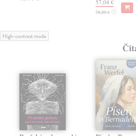
57,04 €
58,80 €
?
High-contrast mode
Čit
klade
nka