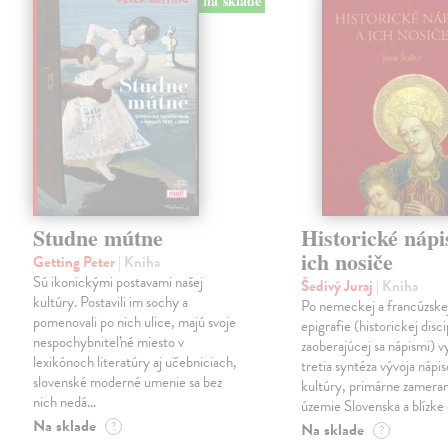
na sklade
Studne mútne
Historické nápi
ich nosiče
Getting Peter
| Kniha
Sú ikonickými postavami našej
Šedivý Juraj
| Kniha
kultúry. Postavili im sochy a
Po nemeckej a francúzske
pomenovali po nich ulice, majú svoje
epigrafie (historickej disci
nespochybniteľné miesto v
zaoberajúcej sa nápismi) 
lexikónoch literatúry aj učebniciach,
tretia syntéza vývoja nápis
slovenské moderné umenie sa bez
kultúry, primárne zamera
nich nedá…
územie Slovenska a blízke 
Na sklade
?
Na sklade
?