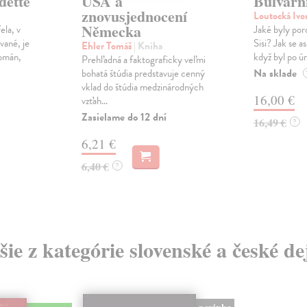
dettě
USA a
Bulvární
znovusjednocení
Loutocká Iv
Německa
ela, v
Jaké byly por
vané, je
Sisi? Jak se asi
Ehler Tomáš
| Kniha
román,
když byl po úr
Prehľadná a faktograficky veľmi
Na sklade
bohatá štúdia predstavuje cenný
vklad do štúdia medzinárodných
16,00 €
vzťah...
Zasielame do 12 dní
16,49 €
?
6,21 €
6,40 €
?
šie z kategórie slovenské a české de