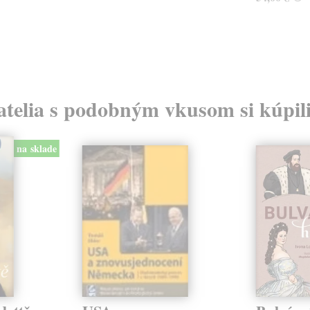
atelia s podobným vkusom si kúpili
na sklade