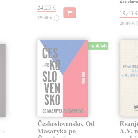
Zasielam
24,25 €
19,43 
25,00 €
?
20,89 €
na sklade
Československo. Od
Evanje
Masaryka po
A.V. n
iha