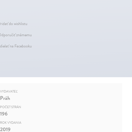
ridať do wishlistu
dporučiť známemu
dielať na Facebooku
VYDAVATEĽ
Práh
POČET STRÁN
196
ROK VYDANIA
2019