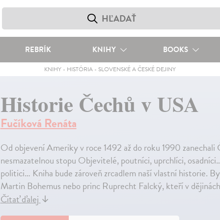
REBRÍK
KNIHY
BOOKS
KNIHY
-
HISTÓRIA
-
SLOVENSKÉ A ČESKÉ DEJINY
Historie Čechů v USA
Fučíková Renáta
Od objevení Ameriky v roce 1492 až do roku 1990 zanechali 
nesmazatelnou stopu Objevitelé, poutníci, uprchlíci, osadníci…
politici… Kniha bude zároveň zrcadlem naší vlastní historie. Byl
Martin Bohemus nebo princ Ruprecht Falcký, kteří v dějinách
Čítať ďalej
↓