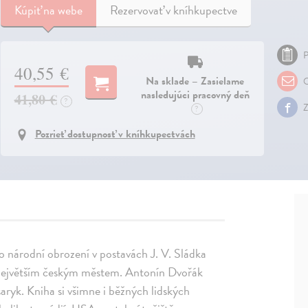
Kúpiť
na webe
Rezervovať v kníhkupectve
P
40,55 €
Na sklade – Zasielame
O
nasledujúci pracovný deň
41,80 €
?
Z
?
Pozrieť dostupnosť v kníhkupectvách
o národní obrození v postavách J. V. Sládka
 největším českým městem. Antonín Dvořák
saryk. Kniha si všimne i běžných lidských