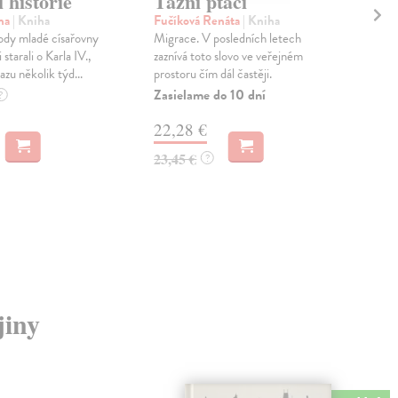
 historie
Tažní ptáci
Pr
ona
| Kniha
Fučíková Renáta
| Kniha
Fuč
ody mladé císařovny
Migrace. V posledních letech
Prah
 starali o Karla IV.,
zaznívá toto slovo ve veřejném
do č
azu několik týd...
prostoru čím dál častěji.
1611
metr
Zasielame do 10 dní
?
Zas
22,28 €
16
23,45 €
?
17,
jiny