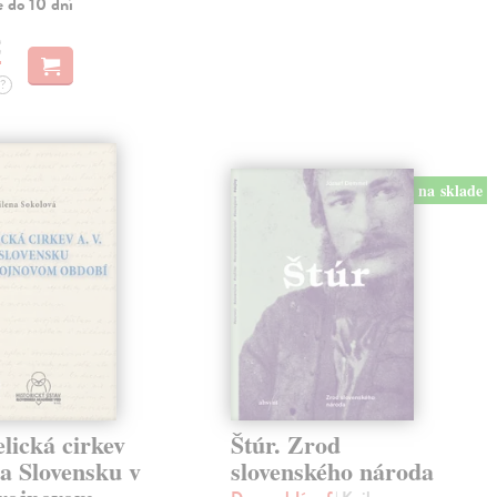
e do 10 dní
€
?
na sklade
lická cirkev
Štúr. Zrod
a Slovensku v
slovenského národa