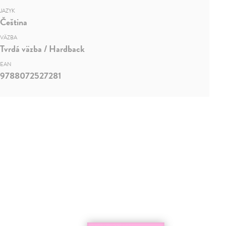
JAZYK
Čeština
VÄZBA
Tvrdá väzba / Hardback
EAN
9788072527281