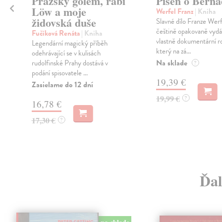
é
Pražský golem, rabi
Píseň o Berna
Löw a moje
Werfel Franz
| Kniha
židovská duše
Slavné dílo Franze Werf
češtině opakovaně vydá
Fučíková Renáta
| Kniha
vlastně dokumentární 
Legendární magický příběh
který na zá...
odehrávající se v kulisách
Na sklade
rudolfinské Prahy dostává v
?
podání spisovatele ...
19,39 €
Zasielame do 12 dní
19,99 €
?
16,78 €
17,30 €
?
Ďal