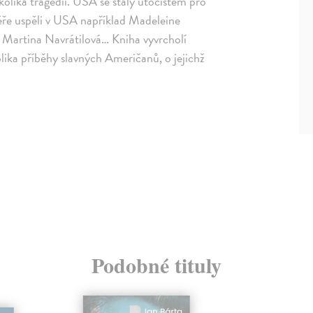
kolika tragédií. USA se staly útočištěm pro
ře uspěli v USA například Madeleine
, Martina Navrátilová… Kniha vyvrcholí
ika příběhy slavných Američanů, o jejichž
Podobné tituly