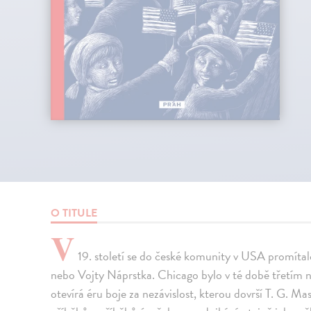
O TITULE
V
19. století se do české komunity v USA promítal
nebo Vojty Náprstka. Chicago bylo v té době třetím
otevírá éru boje za nezávislost, kterou dovrší T. G. Ma