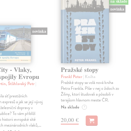
na sklade
novinka
novinka
ty - Vlaky,
Pražské stopy
spojily Evropu
Frankl Peter
| Kniha
Pražské stopy sa volá nová kniha
tin, Šťáhlavský Petr
|
Petra Frankla. Píše v nej o židoch zo
Žiliny, ktorí študovali a pôsobili v
ila síť prestižních
terajšom hlavnom meste ČR.
expresů a jak se její vývoj
Na sklade
 železniční dopravy v
?
blice? To vám přiblíží
20,00 €
 historii evropské sítě
ch mezinárodních vlaků,…