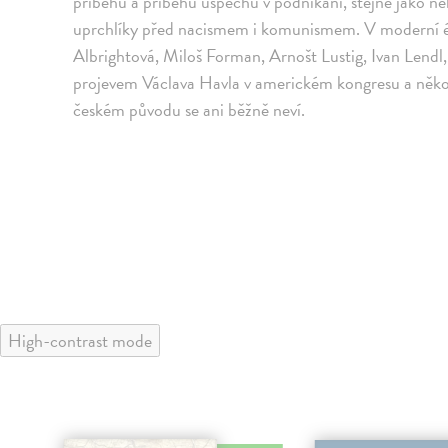
příběhů a příběhů úspěchu v podnikání, stejně jako ně
uprchlíky před nacismem i komunismem. V moderní é
Albrightová, Miloš Forman, Arnošt Lustig, Ivan Lendl
projevem Václava Havla v americkém kongresu a někol
českém původu se ani běžně neví.
High-contrast mode