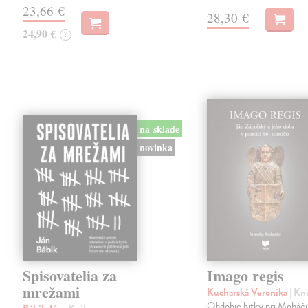
23,66 €
28,30 €
24,90 €
?
na sklade
novinka
Spisovatelia za
Imago regis
mrežami
Kucharská Veronika
| Kn
Obdobie bitky pri Moháči