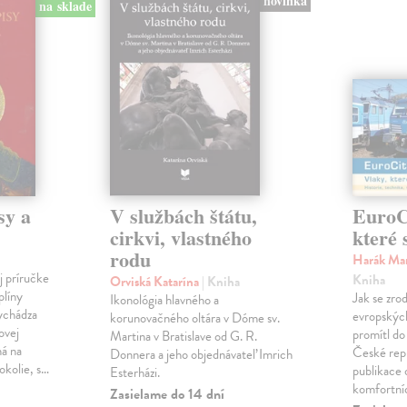
novinka
na sklade
sy a
V službách štátu,
EuroCi
cirkvi, vlastného
které 
rodu
Harák Mar
j príručke
Kniha
Orviská Katarína
| Kniha
plíny
Jak se zrod
Ikonológia hlavného a
vychádza
evropských 
korunovačného oltára v Dóme sv.
ovej
promítl do
Martina v Bratislave od G. R.
ná na
České repu
Donnera a jeho objednávateľ Imrich
okolie, s…
publikace o
Esterházi.
komfortní
Zasielame do 14 dní