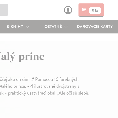
0 ks
E-KNIHY
OSTATNÉ
DAROVACIE KARTY
alý princ
väčšej ako on sám...“ Pomocou 16 farebných
lého princa. - 4 ilustrované dvojstrany s
 praktický uzatvárací obal „Ale oči sú slepé.