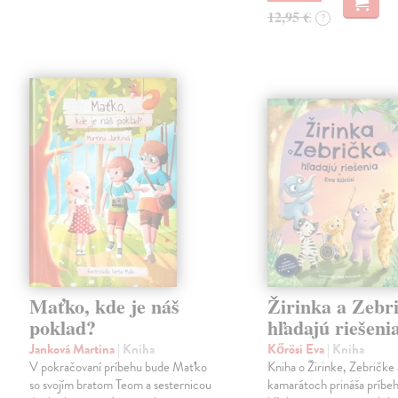
12,95 €
?
Maťko, kde je náš
Žirinka a Zebr
poklad?
hľadajú riešeni
Janková Martina
| Kniha
Kőrösi Eva
| Kniha
V pokračovaní príbehu bude Maťko
Kniha o Žirinke, Zebričke 
so svojím bratom Teom a sesternicou
kamarátoch prináša príbe