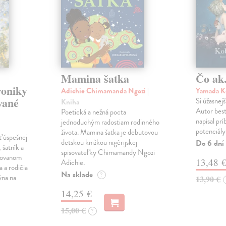
Mamina šatka
Čo ak.
roniky
Adichie Chimamanda Ngozi
|
Yamada K
vané
Si úžasnejš
Kniha
Autor best
Poetická a nežná pocta
napísal pr
jednoduchým radostiam rodinného
potenciály
života. Mamina šatka je debutovou
ť úspešnej
detskou knižkou nigérijskej
Do 6 dní
 šatník a
spisovateľky Chimamandy Ngozi
trovanom
13,48 
Adichie.
a a rodičia
Na sklade
?
ýna na
13,90 €
14,25 €
15,00 €
?