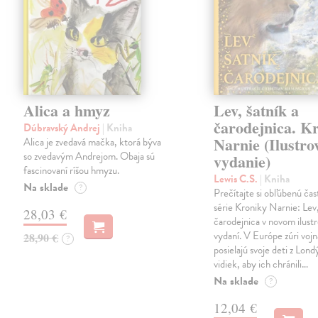
Alica a hmyz
Lev, šatník a
čarodejnica. K
Dúbravský Andrej
| Kniha
Narnie (Ilustro
Alica je zvedavá mačka, ktorá býva
so zvedavým Andrejom. Obaja sú
vydanie)
fascinovaní ríšou hmyzu.
Lewis C.S.
| Kniha
Na sklade
?
Prečítajte si obľúbenú čas
série Kroniky Narnie: Lev,
28,03 €
čarodejnica v novom ilus
vydaní. V Európe zúri vojn
28,90 €
?
posielajú svoje deti z Lond
vidiek, aby ich chránili…
Na sklade
?
12,04 €