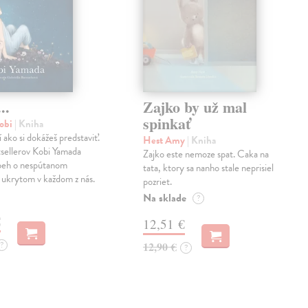
..
Zajko by už mal
spinkať
obi
| Kniha
í ako si dokážeš predstaviť.
Hest Amy
| Kniha
sellerov Kobi Yamada
Zajko este nemoze spat. Caka na
íbeh o nespútanom
tata, ktory sa nanho stale neprisiel
 ukrytom v každom z nás.
pozriet.
Na sklade
?
€
12,51 €
?
12,90 €
?