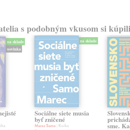
atelia s podobným vkusom si kúpili
na sklade
na sklade
novinka
ejisté
Sociálne siete musia
Slovens
byť zničené
prichád
sme. Ka
iha
Marec Samo
| Kniha