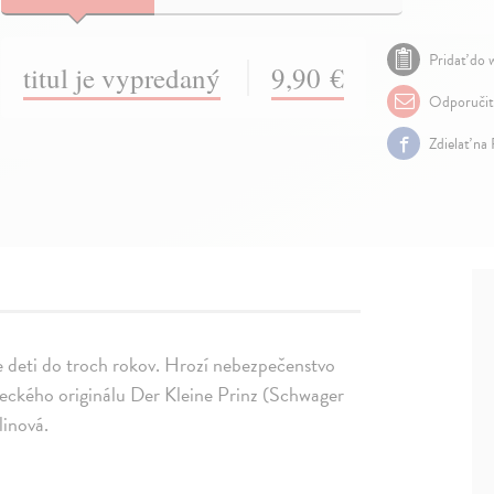
Pridať do w
titul je vypredaný
9,90 €
Odporuči
Zdielať na
deti do troch rokov. Hrozí nebezpečenstvo
meckého originálu Der Kleine Prinz (Schwager
linová.