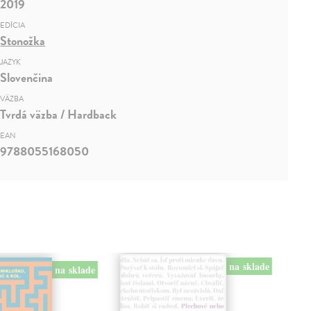
2019
EDÍCIA
Stonožka
JAZYK
Slovenčina
VÄZBA
Tvrdá väzba / Hardback
EAN
9788055168050
na sklade
na sklade