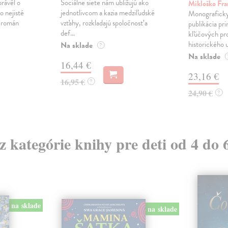
právěl o
Sociálne siete nám ubližujú ako
Mikloško Fra
o nejisté
jednotlivcom a kazia medziľudské
Monograficky
ý román
vzťahy, rozkladajú spoločnosť a
publikácia pri
def...
kľúčových pr
historického u
Na sklade
?
Na sklade
16,44 €
23,16 €
16,95 €
?
24,90 €
?
 z kategórie knihy pre deti od 4 do 
na sklade
na sklade