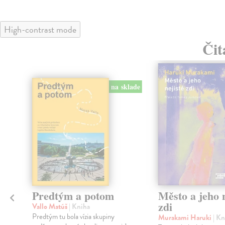
High-contrast mode
Čit
na sklade
Predtým a potom
Město a jeho n
zdi
Vallo Matúš
| Kniha
Predtým tu bola vízia skupiny
Murakami Haruki
| Kn