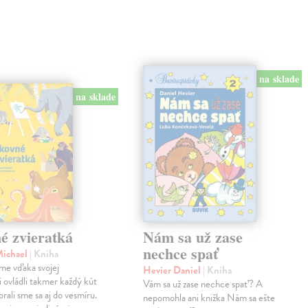
na sklade
na sklade
é zvieratká
Nám sa už zase
nechce spať
Michael
| Kniha
me vďaka svojej
Hevier Daniel
| Kniha
ii ovládli takmer každý kút
Vám sa už zase nechce spať? A
rali sme sa aj do vesmíru.
nepomohla ani knižka Nám sa ešte