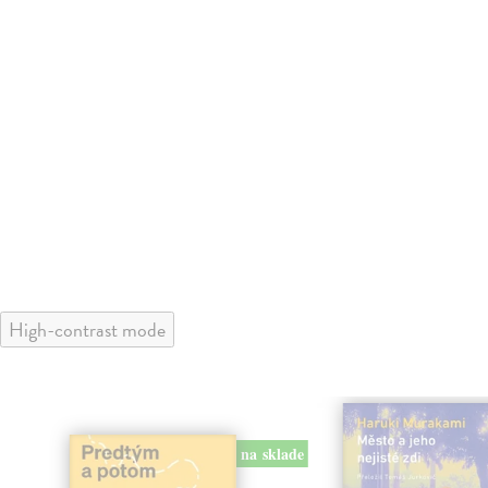
High-contrast mode
na sklade