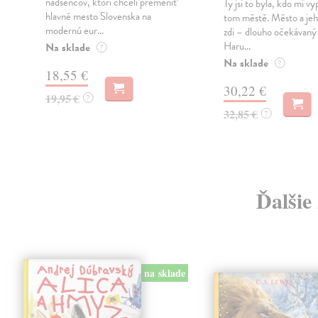
nadšencov, ktorí chceli premeniť
Ty jsi to byla, kdo mi vy
hlavné mesto Slovenska na
tom městě. Město a jeh
modernú eur...
zdi – dlouho očekávan
Haru...
Na sklade
?
Na sklade
?
18,55 €
30,22 €
19,95 €
?
32,85 €
?
Ďalšie
na sklade