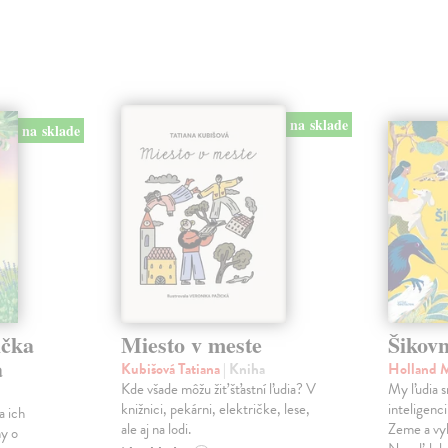
na sklade
na sklade
ička
Miesto v meste
Šikovn
a
Kubišová Tatiana
| Kniha
Holland 
Kde všade môžu žiť šťastní ľudia? V
My ľudia s
knižnici, pekárni, električke, lese,
inteligenc
a ich
ale aj na lodi.
Zeme a vyb
hy o