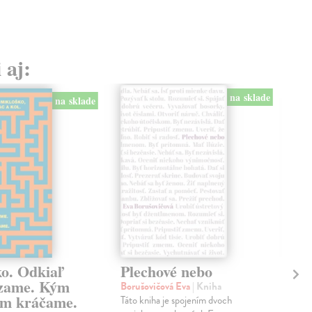
 aj:
na sklade
na sklade
ko. Odkiaľ
Plechové nebo
Po
zame. Kým
Borušovičová Eva
| Kniha
Kun
m kráčame.
Táto kniha je spojením dvoch
Poma