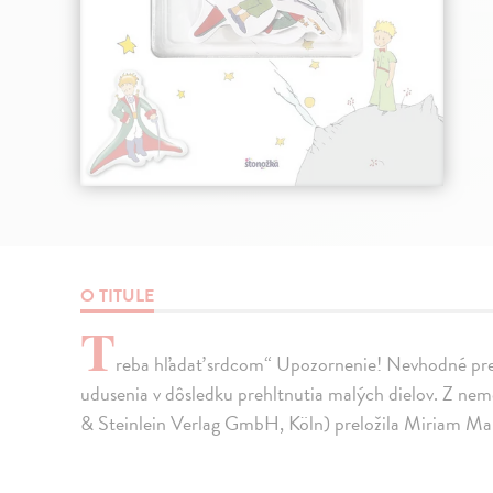
O TITULE
T
reba hľadať srdcom“ Upozornenie! Nevhodné pre 
udusenia v dôsledku prehltnutia malých dielov. Z ne
& Steinlein Verlag GmbH, Köln) preložila Miriam Ma