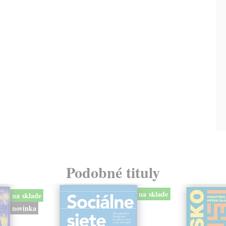
Podobné tituly
na sklade
na sklade
novinka