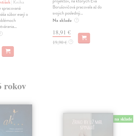
projektov, na ktorých Eva
čty
ntišek
| Kniha
Borušovičová pracovala až do
naps
 spracovaná
svojich posledný...
česk
náša súbor esejí o
Na sklade
Na 
oblémoch
?
tvárania...
18,91 €
14
?
19,90 €
15,
?
6 rokov
na sklade