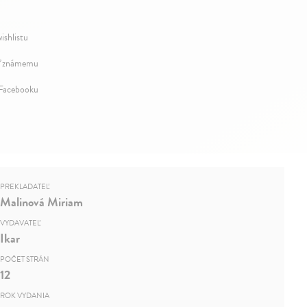
ishlistu
ť známemu
 Facebooku
PREKLADATEĽ
Malinová Miriam
VYDAVATEĽ
Ikar
POČET STRÁN
12
ROK VYDANIA