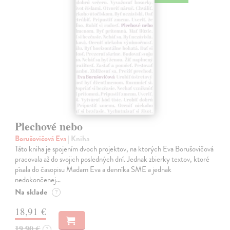
Plechové nebo
Borušovičová Eva
| Kniha
Táto kniha je spojením dvoch projektov, na ktorých Eva Borušovičová
pracovala až do svojich posledných dní. Jednak zbierky textov, ktoré
písala do časopisu Madam Eva a denníka SME a jednak
nedokončenej…
Na sklade
?
18,91 €
19,90 €
?