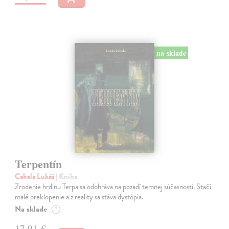
na sklade
Terpentín
Cabala Lukáš
| Kniha
Zrodenie hrdinu Terpa sa odohráva na pozadí temnej súčasnosti. Stačí
malé preklopenie a z reality sa stáva dystópia.
Na sklade
?
17,01 €