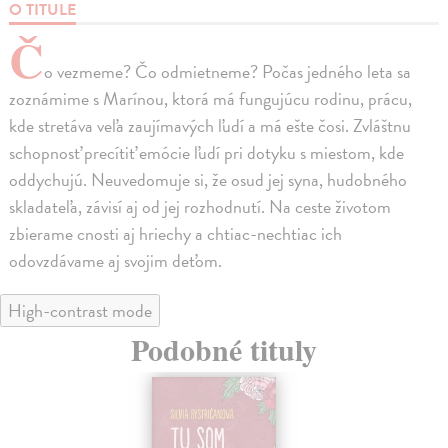
O TITULE
Č
o vezmeme? Čo odmietneme? Počas jedného leta sa
zoznámime s Marínou, ktorá má fungujúcu rodinu, prácu,
kde stretáva veľa zaujímavých ľudí a má ešte čosi. Zvláštnu
schopnosť precítiť emócie ľudí pri dotyku s miestom, kde
oddychujú. Neuvedomuje si, že osud jej syna, hudobného
skladateľa, závisí aj od jej rozhodnutí. Na ceste životom
zbierame cnosti aj hriechy a chtiac-nechtiac ich
odovzdávame aj svojim deťom.
High-contrast mode
Podobné tituly