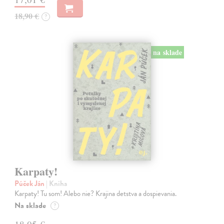
18,90 €
?
na sklade
Karpaty!
Púček Ján
| Kniha
Karpaty! Tu som! Alebo nie? Krajina detstva a dospievania.
Na sklade
?