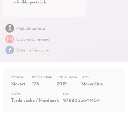
v kníhkupectvách
Pridať do wishlistu
Odporučiť známemu
Zdielať na Facebooku
VYDAVATEĽ
POČET STRÁN
ROK VYDANIA
JAZYK
Slovart
176
2019
Slovenčina
VÄZBA
EAN
Tvrdá väzba / Hardback
9788055641454