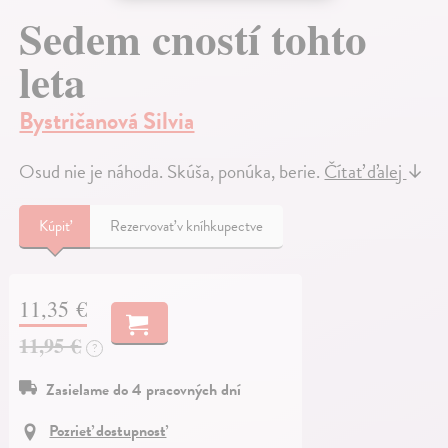
Sedem cností tohto
leta
Bystričanová Silvia
Osud nie je náhoda. Skúša, ponúka, berie.
Čítať ďalej
↓
Kúpiť
Rezervovať v kníhkupectve
11,35 €
11,95 €
?
Zasielame do 4 pracovných dní
Pozrieť dostupnosť