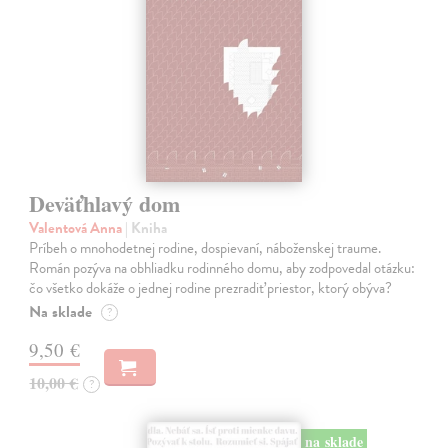
Deväťhlavý dom
Valentová Anna
| Kniha
Príbeh o mnohodetnej rodine, dospievaní, náboženskej traume.
Román pozýva na obhliadku rodinného domu, aby zodpovedal otázku:
čo všetko dokáže o jednej rodine prezradiť priestor, ktorý obýva?
Na sklade
?
9,50 €
10,00 €
?
na sklade