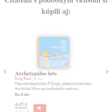
kúpili aj:
Archetypálne leto
Ry
Šulej Peter
| Kniha
Ma
Najnovšia zbierka básní P. Šuleja, redaktora kultúrneho
Vyn
štvrťočníka Vlna a spoluzakladateľa medzinár...
cel
Do 4 dní
Do
4,47 €
17