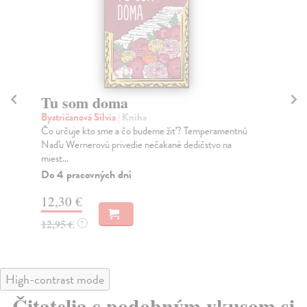
Tu som doma
Bo
Bystričanová Silvia
| Kniha
Bys
Čo určuje kto sme a čo budeme žiť? Temperamentnú
Vin
Naďu Wernerovú privedie nečakané dedičstvo na
chv
miest...
Do
Do 4 pracovných dní
11
12,30 €
11
12,95 €
?
High-contrast mode
Čitatelia s podobným vkusom si