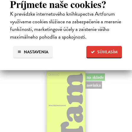
Príjmete naše cookies?
Kolotočárka
K prevádzke internetového kníhkupectva Artforum
Wernerová Jana
| Kniha
Tam, kde sa radosť zo slobodného pohybu a dobrodružstva prelína s
využívame cookies slúžiace na zabezpečenie a meranie
pocitom vyčlenenia. Tam, kde rastie starý gaštan a okolo neho sa krúti
funkčnosti, marketingové účely a zaistenie vášho
život dievčatka, ktoré od svojej starej mamy dostalo meno Zelinka.…
maximálneho pohodlia a spokojnosti.
Na sklade
?
15,21 €
NASTAVENIA
SÚHLASÍM
16,90 €
?
na sklade
novinka