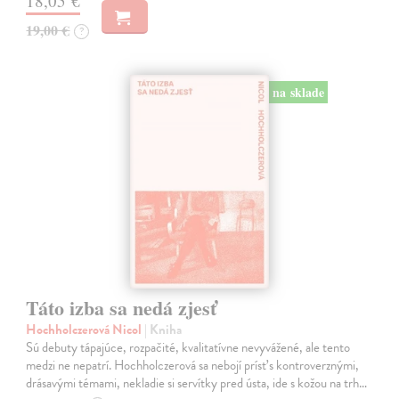
18,05 €
19,00 €
?
na sklade
Táto izba sa nedá zjesť
Hochholczerová Nicol
| Kniha
Sú debuty tápajúce, rozpačité, kvalitatívne nevyvážené, ale tento
medzi ne nepatrí. Hochholczerová sa nebojí prísť s kontroverznými,
drásavými témami, nekladie si servítky pred ústa, ide s kožou na trh…