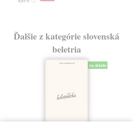
4,61 €
17
?
Ďalšie z kategórie slovenská
beletria
na sklade