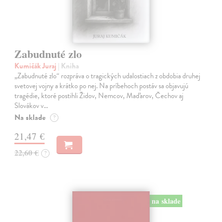
Zabudnuté zlo
Kumičák Juraj
| Kniha
„Zabudnuté zlo“ rozpráva o tragických udalostiach z obdobia druhej
svetovej vojny a krátko po nej. Na príbehoch postáv sa objavujú
tragédie, ktoré postihli Židov, Nemcov, Maďarov, Čechov aj
Slovákov v…
Na sklade
?
21,47 €
22,60 €
?
na sklade