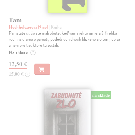
Tam
Hochholczerová Nicol
| Kniha
Pamätáte si, čo ste mali obuté, keď vám niekto umieral? Krehká
rodinná dráma o pamäti, posledných dňoch blízkeho a o tom, čo sa
zmení pre tie, ktoré tu zostali.
Na sklade
?
13,50 €
15,00 €
?
na sklade