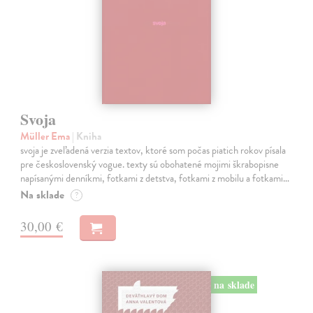
Svoja
Müller Ema
| Kniha
svoja je zveľadená verzia textov, ktoré som počas piatich rokov písala
pre československý vogue. texty sú obohatené mojimi škrabopisne
napísanými denníkmi, fotkami z detstva, fotkami z mobilu a fotkami…
Na sklade
?
30,00 €
na sklade