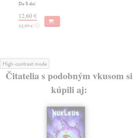
Do 5 dní
Vit
kaž
12,60 €
Na
12,99 €
?
14
14
High-contrast mode
Čitatelia s podobným vkusom si
kúpili aj: