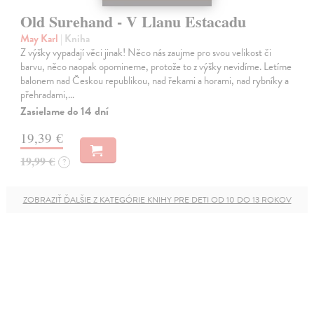
Old Surehand - V Llanu Estacadu
May Karl
| Kniha
Z výšky vypadají věci jinak! Něco nás zaujme pro svou velikost či
barvu, něco naopak opomineme, protože to z výšky nevidíme. Letíme
balonem nad Českou republikou, nad řekami a horami, nad rybníky a
přehradami,…
Zasielame do 14 dní
19,39 €
19,99 €
?
ZOBRAZIŤ ĎALŠIE Z KATEGÓRIE KNIHY PRE DETI OD 10 DO 13 ROKOV