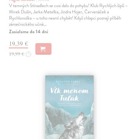
V temných Stínadlech se cosi dalo do pohybu! Klub Rychlých šípů –
Mirek Dušín, Jarka Metelka, Jindra Hojer, Červenáček a
Rychlonožka – u toho nesmí chybět! Když chlapci poznají příběh
zámečnického učně…
Zasielame do 14 dní
19,39 €
19,99 €
?