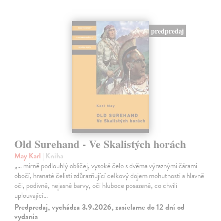
predpredaj
Old Surehand - Ve Skalistých horách
May Karl
| Kniha
„… mírně podlouhlý obličej, vysoké čelo s dvěma výraznými čárami
obočí, hranaté čelisti zdůrazňující celkový dojem mohutnosti a hlavně
oči, podivné, nejasné barvy, oči hluboce posazené, co chvíli
uplouvající…
Predpredaj, vychádza 3.9.2026, zasielame do 12 dní od
vydania