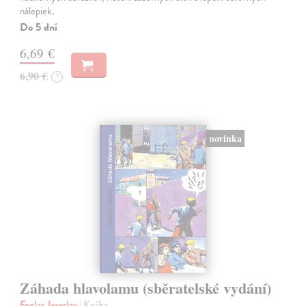
nálepiek.
Do 5 dní
6,69 €
6,90 €
?
novinka
Záhada hlavolamu (sběratelské vydání)
Foglar Jaroslav
| Kniha