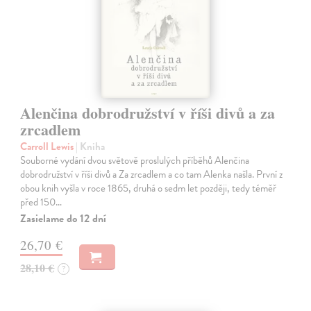
Alenčina dobrodružství v říši divů a za
zrcadlem
Carroll Lewis
| Kniha
Souborné vydání dvou světově proslulých příběhů Alenčina
dobrodružství v říši divů a Za zrcadlem a co tam Alenka našla. První z
obou knih vyšla v roce 1865, druhá o sedm let později, tedy téměř
před 150…
Zasielame do 12 dní
26,70 €
28,10 €
?