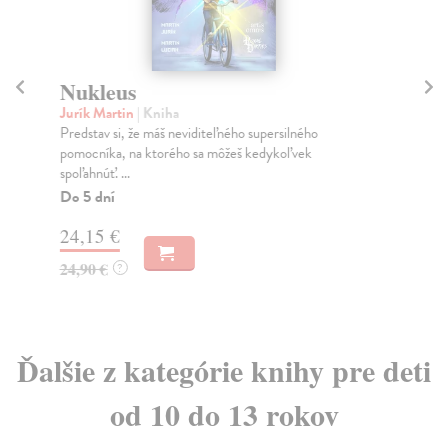
Nukleus
Sl
s
Jurík Martin
| Kniha
Predstav si, že máš neviditeľného supersilného
Se
pomocníka, na ktorého sa môžeš kedykoľvek
Nie
spoľahnúť. ...
ume
Do 5 dní
Za
24,15 €
10
24,90 €
?
10
Ďalšie z kategórie knihy pre deti
od 10 do 13 rokov