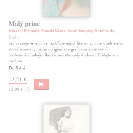
Malý princ
Adreani Manuela, Francia Giada, Saint-Exupéry Antoine de
|
Kniha
Jedno z najznámejších a najobľúbenejších literárnych diel dvadsiateho
storočia novo vychádza v originálnom grafickom spracovaní,
obohatené kúzelnými ilustráciami Manuely Andreani. Pridajte sa k
malému…
Do 5 dní
12,51 €
12,90 €
?