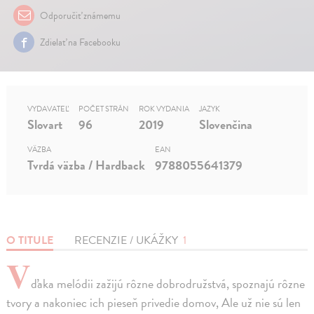
Odporučiť známemu
Zdielať na Facebooku
VYDAVATEĽ
POČET STRÁN
ROK VYDANIA
JAZYK
Slovart
96
2019
Slovenčina
VÄZBA
EAN
Tvrdá väzba / Hardback
9788055641379
O TITULE
RECENZIE / UKÁŽKY
1
V
ďaka melódii zažijú rôzne dobrodružstvá, spoznajú rôzne
tvory a nakoniec ich pieseň privedie domov, Ale už nie sú len