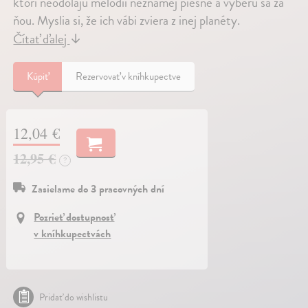
ktorí neodolajú melódii neznámej piesne a vyberú sa za
ňou. Myslia si, že ich vábi zviera z inej planéty.
Čítať ďalej
↓
Kúpiť
Rezervovať v kníhkupectve
12,04 €
12,95 €
?
Zasielame do 3 pracovných dní
Pozrieť dostupnosť
v kníhkupectvách
Pridať do wishlistu