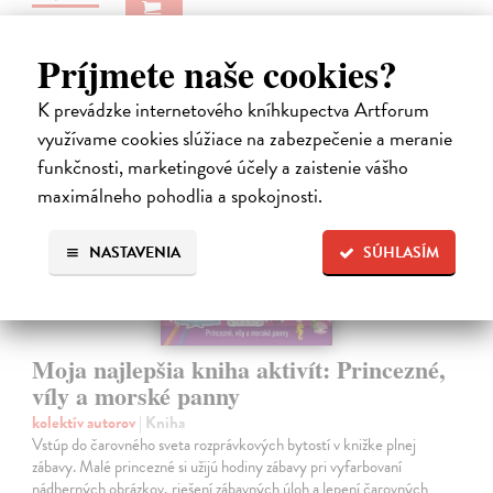
14,95 €
?
Príjmete naše cookies?
K prevádzke internetového kníhkupectva Artforum
využívame cookies slúžiace na zabezpečenie a meranie
funkčnosti, marketingové účely a zaistenie vášho
maximálneho pohodlia a spokojnosti.
NASTAVENIA
SÚHLASÍM
Moja najlepšia kniha aktivít: Princezné,
víly a morské panny
kolektív autorov
| Kniha
Vstúp do čarovného sveta rozprávkových bytostí v knižke plnej
zábavy. Malé princezné si užijú hodiny zábavy pri vyfarbovaní
nádherných obrázkov, riešení zábavných úloh a lepení čarovných