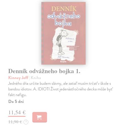
Denník odvážneho bojka 1.
Kinney Jeff
| Kniha
Jedného dňa určite budem slávny, ale zatiaľ musím trčať v škole s
bandou idiotov. A. IDIOTI Život jedenásťročného decka môže byť
fakt nafigu.
Do 5 dní
11,54 €
11,90 €
?