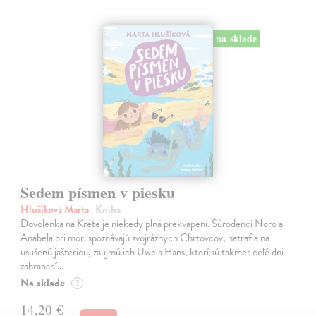
na sklade
Sedem písmen v piesku
Hlušíková Marta
| Kniha
Dovolenka na Kréte je niekedy plná prekvapení. Súrodenci Noro a
Anabela pri mori spoznávajú svojráznych Chrtovcov, natrafia na
usušenú jaštericu, zaujmú ich Uwe a Hans, ktorí sú takmer celé dni
zahrabaní…
Na sklade
?
14,20 €