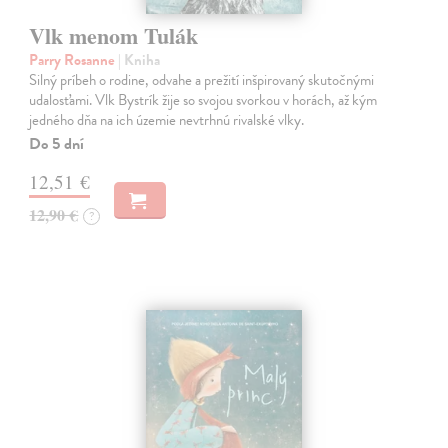
Vlk menom Tulák
Parry Rosanne
| Kniha
Silný príbeh o rodine, odvahe a prežití inšpirovaný skutočnými
udalosťami. Vlk Bystrík žije so svojou svorkou v horách, až kým
jedného dňa na ich územie nevtrhnú rivalské vlky.
Do 5 dní
12,51 €
12,90 €
?