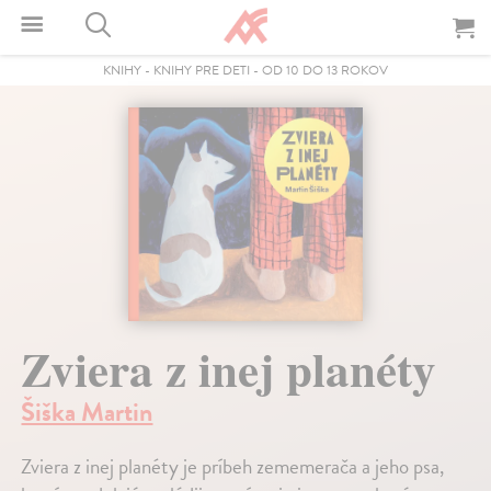
KNIHY
-
KNIHY PRE DETI
-
OD 10 DO 13 ROKOV
Zviera z inej planéty
Šiška Martin
Zviera z inej planéty je príbeh zememerača a jeho psa,