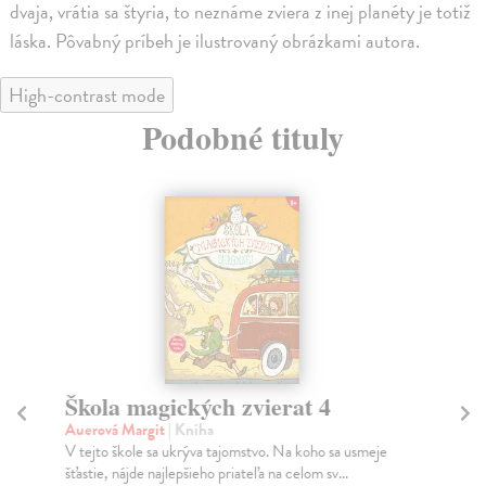
dvaja, vrátia sa štyria, to neznáme zviera z inej planéty je totiž
láska. Pôvabný príbeh je ilustrovaný obrázkami autora.
High-contrast mode
Podobné tituly
Škola magických zvierat 4
Ta
a
Auerová Margit
| Kniha
le
V tejto škole sa ukrýva tajomstvo. Na koho sa usmeje
šťastie, nájde najlepšieho priateľa na celom sv...
Lap