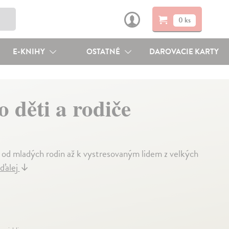
0 ks
E-KNIHY
OSTATNÉ
DAROVACIE KARTY
 děti a rodiče
e – od mladých rodin až k vystresovaným lidem z velkých
 ďalej
↓