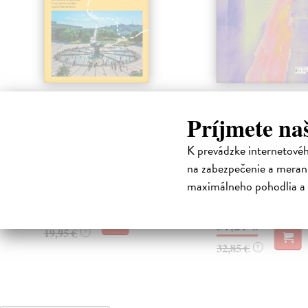
Predtým a potom
Město a jeho n
zdi
Vallo Matúš
| Kniha
Príjmete na
Predtým tu bola vízia skupiny
Murakami Haruki
| Kn
nadšencov, ktorí chceli premeniť
Ty jsi to byla, kdo mi vy
K prevádzke internetové
hlavné mesto Slovenska na
tom městě. Město a jeh
na zabezpečenie a merani
modernú eur...
zdi – dlouho očekávan
Haru...
Na sklade
maximálneho pohodlia a 
?
Na sklade
?
18,55 €
31,21 €
19,95 €
?
32,85 €
?