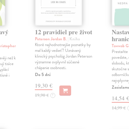
avý
12 pravidiel pre život
Nastav
hrani
Peterson Jordan B.
| Kniha
Ktoré najhodnotnejšie poznatky by
ristopher
Tawwab G
mal každý vedieť? Uznávaný
Prestaňte 
klinický psychológ Jordan Peterson
povedzte, 
věji než k
významne ovplyvnil súčasné
slobodu, k
jí tisíce
chápanie osobnosti.
skutočne 
yplácí
Do 5 dní
odborníčka
tísně i
najvplyvne
19,30 €
Zasielam
19,90 €
?
14,54 
14,99 €