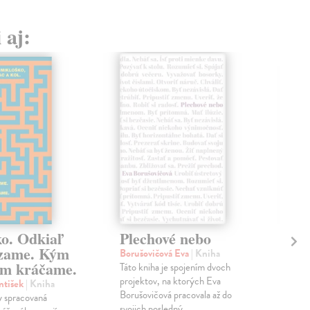
 aj:
ko. Odkiaľ
Plechové nebo
Po
zame. Kým
Borušovičová Eva
| Kniha
Kun
m kráčame.
Táto kniha je spojením dvoch
Poma
projektov, na ktorých Eva
čty
ntišek
| Kniha
Borušovičová pracovala až do
naps
 spracovaná
svojich posledný...
česk