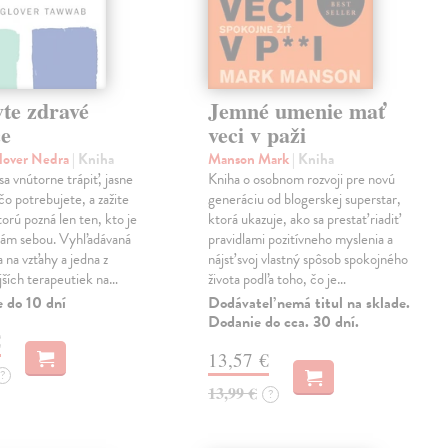
te zdravé
Jemné umenie mať
ce
veci v paži
lover Nedra
| Kniha
Manson Mark
| Kniha
sa vnútorne trápiť, jasne
Kniha o osobnom rozvoji pre novú
čo potrebujete, a zažite
generáciu od blogerskej superstar,
torú pozná len ten, kto je
ktorá ukazuje, ako sa prestať riadiť
sám sebou. Vyhľadávaná
pravidlami pozitívneho myslenia a
 na vzťahy a jedna z
nájsť svoj vlastný spôsob spokojného
jších terapeutiek na…
života podľa toho, čo je…
e do 10 dní
Dodávateľ nemá titul na sklade.
Dodanie do cca. 30 dní.
€
13,57 €
?
13,99 €
?