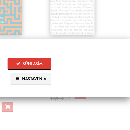
ko. Odkiaľ
Plechové nebo
Po
zame. Kým
Borušovičová Eva
| Kniha
Kun
m kráčame.
Táto kniha je spojením dvoch
Poma
projektov, na ktorých Eva
čty
ntišek
| Kniha
SÚHLASÍM
Borušovičová pracovala až do
naps
 spracovaná
svojich posledný...
česk
náša súbor esejí o
Na sklade
Na 
oblémoch
?
NASTAVENIA
tvárania...
18,91 €
14
?
19,90 €
15,
?