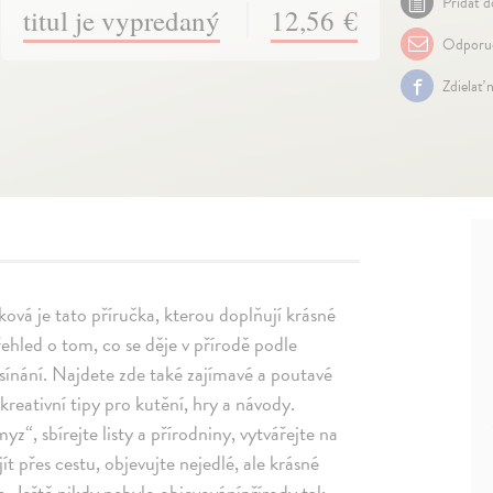
Pridať d
titul je vypredaný
12,56 €
Odporuč
Zdielať 
ová je tato příručka, kterou doplňují krásné
řehled o tom, co se děje v přírodě podle
sínání. Najdete zde také zajímavé a poutavé
kreativní tipy pro kutění, hry a návody.
myz“, sbírejte listy a přírodniny, vytvářejte na
 přes cestu, objevujte nejedlé, ale krásné
ce. Ještě nikdy nebylo objevovánípřírody tak