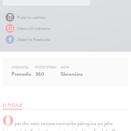
Pridať do wishlistu
Odporučiť známemu
Zdielať na Facebooku
VYDAVATEĽ
POČET STRÁN
JAZYK
Premedia
360
Slovenčina
O TITULE
O
pár dní nato zmizne novinárka pátrajúca po jeho