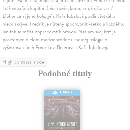
tajomstvách. Zaujímala sa aj otca inšpektora Fredrika Beiera.
Telá sa začnú kopiť a Beier nevie, komu sa dá ešte veriť.
Dokonca aj jeho kolegyňa Kafa Iqbalová podľa všetkého
niečo skrýva. Fredrik je nútený spochybniť všetko a každého,
len tak sa môže dopracovať k pravde. Nesiem svoj kríž je
posledným dielom medzinárodne úspešnej trilógie o
vyšetrovateľoch Fredrikovi Beierovi a Kafe Iqbalovej.
High-contrast mode
Podobné tituly
E-KNIHA