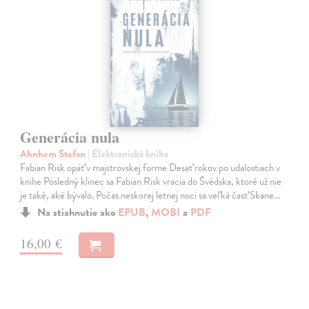
Generácia nula
Ahnhem Stefan
| Elektronická kniha
Fabian Risk opäť v majstrovskej forme Desať rokov po udalostiach v
knihe Posledný klinec sa Fabian Risk vracia do Švédska, ktoré už nie
je také, aké bývalo. Počas neskorej letnej noci sa veľká časť Skane…
Na stiahnutie ako
EPUB
,
MOBI
a
PDF
16,00 €