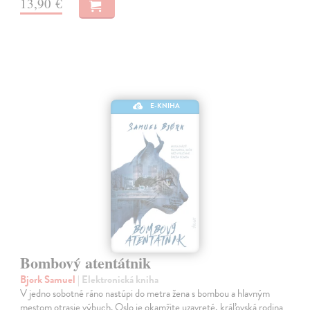
13,90 €
E-KNIHA
Bombový atentátnik
Bjork Samuel
| Elektronická kniha
V jedno sobotné ráno nastúpi do metra žena s bombou a hlavným
mestom otrasie výbuch. Oslo je okamžite uzavreté, kráľovská rodina