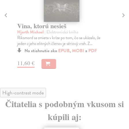
Vina, ktorú nesieš
Mu
Hjorth Michael
| Elektronická kniha
Lag
Riksmord sa zmieta v kríze po tom, čo sa ukázalo, že
V p
jeden z jeho elitných členov je sériový vrah. Z...
hľa
Na stiahnutie ako
EPUB
,
MOBI
a
PDF
11,60 €
9,
High-contrast mode
Čitatelia s podobným vkusom si
kúpili aj: