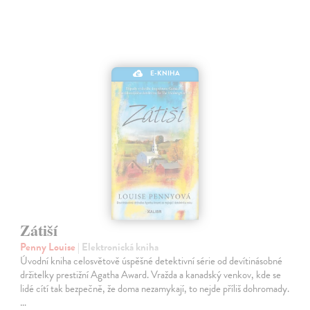
E-KNIHA
Zátiší
Penny Louise
| Elektronická kniha
Úvodní kniha celosvětově úspěšné detektivní série od devítinásobné
držitelky prestižní Agatha Award. Vražda a kanadský venkov, kde se
lidé cítí tak bezpečně, že doma nezamykají, to nejde příliš dohromady.
…