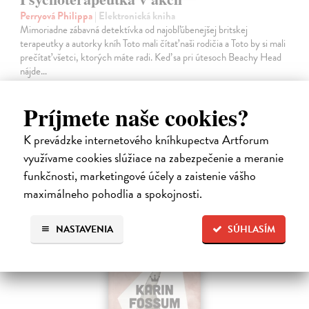
Perryová Philippa
| Elektronická kniha
Mimoriadne zábavná detektívka od najobľúbenejšej britskej
terapeutky a autorky kníh Toto mali čítať naši rodičia a Toto by si mali
prečítať všetci, ktorých máte radi. Keď sa pri útesoch Beachy Head
nájde…
Na stiahnutie ako
EPUB
,
MOBI
a
PDF
Príjmete naše cookies?
16,95 €
K prevádzke internetového kníhkupectva Artforum
využívame cookies slúžiace na zabezpečenie a meranie
funkčnosti, marketingové účely a zaistenie vášho
maximálneho pohodlia a spokojnosti.
E-KNIHA
NASTAVENIA
SÚHLASÍM