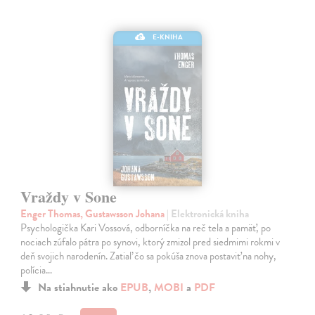
E-KNIHA
Vraždy v Sone
Enger Thomas, Gustawsson Johana
| Elektronická kniha
Psychologička Kari Vossová, odborníčka na reč tela a pamäť, po
nociach zúfalo pátra po synovi, ktorý zmizol pred siedmimi rokmi v
deň svojich narodenín. Zatiaľ čo sa pokúša znova postaviť na nohy,
polícia…
Na stiahnutie ako
EPUB
,
MOBI
a
PDF