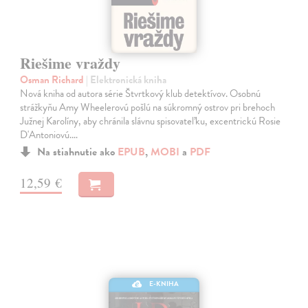
Riešime vraždy
Osman Richard
| Elektronická kniha
Nová kniha od autora série Štvrtkový klub detektívov. Osobnú
strážkyňu Amy Wheelerovú pošlú na súkromný ostrov pri brehoch
Južnej Karolíny, aby chránila slávnu spisovateľku, excentrickú Rosie
D'Antoniovú.…
Na stiahnutie ako
EPUB
,
MOBI
a
PDF
12,59 €
E-KNIHA