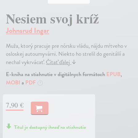
Nesiem svoj kríž
Johnsrud Ingar
Muža, ktorý pracuje pre nórsku vládu, nájdu mŕtveho v
osloskej autoumyvárni. Niekto ho strelil do genitálií a
nechal vykrvácať.
Čítať ďalej
↓
E-kniha na stiahnutie v digitálnych formátoch
EPUB
,
MOBI
a
PDF
?
7,90 €
Titul je dostupný ihneď na stiahnutie