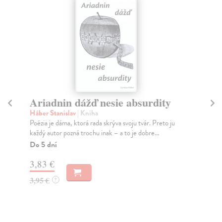
Ariadnin dážď nesie absurdity
M
Háber Stanislav
| Kniha
Jo
Poézia je dáma, ktorá rada skrýva svoju tvár. Preto ju
Kúp
každý autor pozná trochu inak – a to je dobre...
Na
Do 5 dní
23
3,83 €
24
3,95 €
?