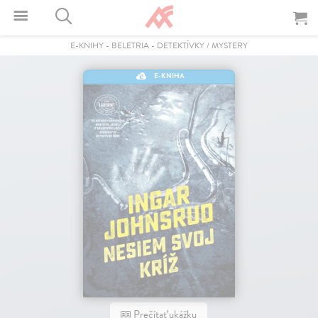
E-KNIHY
-
BELETRIA
-
DETEKTÍVKY / MYSTERY
E-KNIHA
Prečítať ukážku