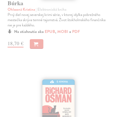
Búrka
Ohlssoná Kristina
| Elektronická kniha
Prvý diel novej severskej krimi série, v ktorej idylka pobrežného
mestečka skrýva temné tajomstvá. Život štokholmského finančníka
nie je pre každého.
Na stiahnutie ako
EPUB
,
MOBI
a
PDF
18,70 €
E-KNIHA