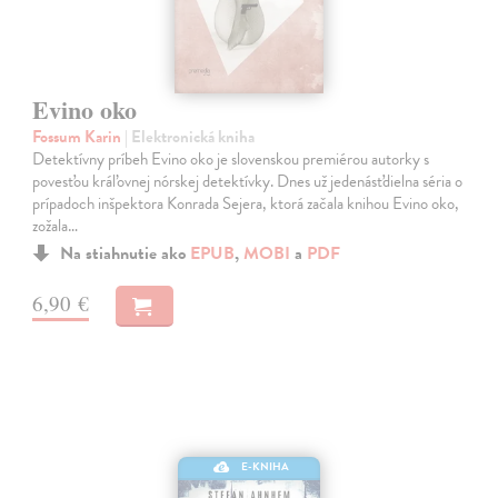
Evino oko
Fossum Karin
| Elektronická kniha
Detektívny príbeh Evino oko je slovenskou premiérou autorky s
povesťou kráľovnej nórskej detektívky. Dnes už jedenásťdielna séria o
prípadoch inšpektora Konrada Sejera, ktorá začala knihou Evino oko,
zožala…
Na stiahnutie ako
EPUB
,
MOBI
a
PDF
6,90 €
E-KNIHA