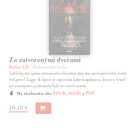
Za zatvorenými dverami
Barker J.D.
| Elektronická kniha
Zabili by ste úplne neznámeho človeka, aby ste zachránili toho, koho
milujete? Sugar & Spice je najnovšia šialená aplikácia, ktorá si hneď
po uverejnení podmanila ľudí na celom svete.
Na stiahnutie ako
EPUB
,
MOBI
a
PDF
16,10 €