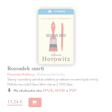
E-KNIHA
Rozsudek smrti
Horowitz Anthony
| Elektronická kniha
Slavný rozvodový advokát celebrit je nalezen ve svém bytě mrtvý.
Někdo mu rozbil hlavu láhví vína za 2 000 liber.
Na stiahnutie ako
EPUB
,
MOBI
a
PDF
13,24 €