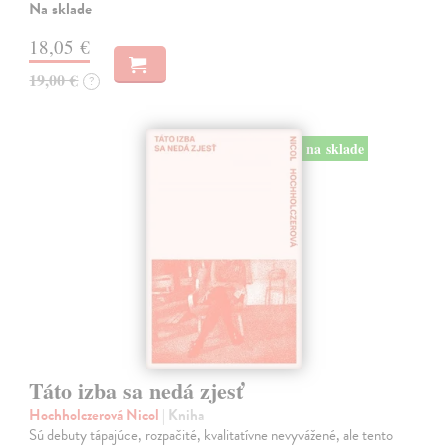
Na sklade
18,05 €
19,00 €
?
na sklade
Táto izba sa nedá zjesť
Hochholczerová Nicol
| Kniha
Sú debuty tápajúce, rozpačité, kvalitatívne nevyvážené, ale tento