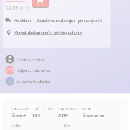
12,95 €
?
Na sklade – Zasielame nasledujúci pracovný deň
Pozrieť dostupnosť v kníhkupectvách
Pridať do wishlistu
Odporučiť známemu
Zdielať na Facebooku
VYDAVATEĽ
POČET STRÁN
ROK VYDANIA
JAZYK
Slovart
184
2019
Slovenčina
VÄZBA
EAN