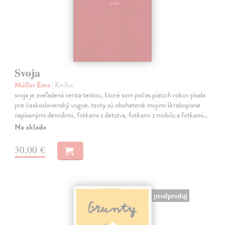
Svoja
Müller Ema
| Kniha
svoja je zveľadená verzia textov, ktoré som počas piatich rokov písala
pre československý vogue. texty sú obohatené mojimi škrabopisne
napísanými denníkmi, fotkami z detstva, fotkami z mobilu a fotkami…
Na sklade
30,00 €
predpredaj