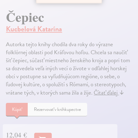
Čepiec
Kucbelová Katarína
Autorka tejto knihy chodila dva roky do výrazne
folklórnej oblasti pod Kráľovou hoľou. Chcela sa naučiť
šiť čepiec, súčasť miestneho ženského kroja a popri tom
sa dozvedela veľa iných vecí o živote v odľahlej horskej
obci v postupne sa vyľudňujúcom regióne, o sebe, o
ľudovej kultúre, o spolužití s Rómami, o stereotypoch,
vrátane tých, v ktorých sama žila a žije.
Čítať ďalej
↓
Kúpiť
Rezervovať v kníhkupectve
12,04 €