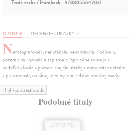
Tvrdá väzba / Hardback
9788055642031
O TITULE
RECENZIE / UKÁŽKY
3
N
efotografovala, nenatáčala, nenahrávala. Počúvala,
pozerala sa, vyšívala a zapisovala. Spoločne so svojou
učiteľkou lovila v pamäti, spájala útržky z minulosti s detailmi
z prítomnosti, na okraji dediny, v susedstve rómskej osady.
High-contrast mode
Podobné tituly