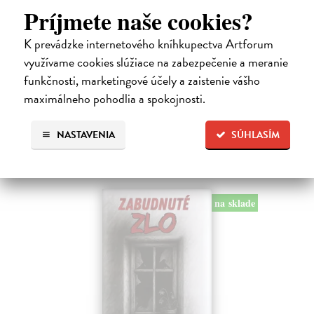
Príjmete naše cookies?
Kolotočárka
K prevádzke internetového kníhkupectva Artforum
Wernerová Jana
| Kniha
Tam, kde sa radosť zo slobodného pohybu a dobrodružstva prelína s
využívame cookies slúžiace na zabezpečenie a meranie
pocitom vyčlenenia. Tam, kde rastie starý gaštan a okolo neho sa krúti
funkčnosti, marketingové účely a zaistenie vášho
život dievčatka, ktoré od svojej starej mamy dostalo meno Zelinka.…
maximálneho pohodlia a spokojnosti.
Na sklade
15,21 €
NASTAVENIA
SÚHLASÍM
16,90 €
?
na sklade