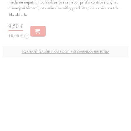
medzi ne nepatrí. Hochholczerová sa nebojí prísť s kontroverznými,
drásavými témami, nekladie si servítky pred ústa, ide s kožou na trh…
Na sklade
9,50 €
10,00 €
?
ZOBRAZIŤ ĎALŠIE Z KATEGÓRIE SLOVENSKÁ BELETRIA