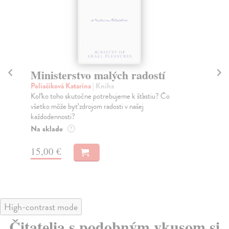
Ministerstvo malých radostí
S
Poliačiková Katarína
| Kniha
Var
Koľko toho skutočne potrebujeme k šťastiu? Čo
Ann
všetko môže byť zdrojom radosti v našej
ako
každodennosti?
Na
Na sklade
?
16
15,00 €
16
High-contrast mode
Čitatelia s podobným vkusom si