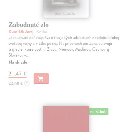
Zabudnuté zlo
Kumičák Juraj
| Kniha
„Zabudnuté zlo“ rozpráva o tragických udalostiach z obdobia druhej
svetovej vojny a krátko po nej. Na príbehoch postáv sa objavujú
tragédie, ktoré postihli Židov, Nemcov, Maďarov, Čechov aj
Slovákov v…
Na sklade
21,47 €
22,60 €
?
na sklade