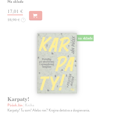
Na sklade
17,01 €
18,90 €
?
na sklade
Karpaty!
Púček Ján
| Kniha
Karpaty! Tu som! Alebo nie? Krajina detstva a dospievania.