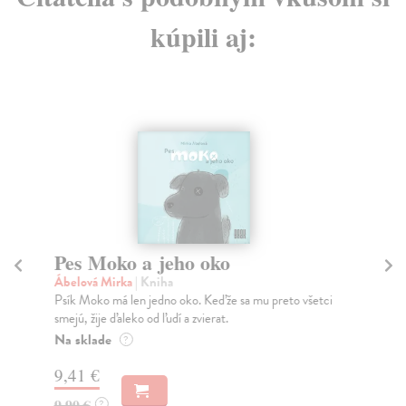
kúpili aj:
Pes Moko a jeho oko
G
Ábelová Mirka
| Kniha
Cha
Psík Moko má len jedno oko. Keďže sa mu preto všetci
Aut
smejú, žije ďaleko od ľudí a zvierat.
USA
Na sklade
Do
?
9,41 €
10
9,90 €
10
?