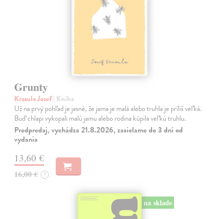
Grunty
Krasula Jozef
| Kniha
Už na prvý pohľad je jasné, že jama je malá alebo truhla je príliš veľká.
Buď chlapi vykopali malú jamu alebo rodina kúpila veľkú truhlu.
Predpredaj, vychádza 21.8.2026, zasielame do 3 dní od
vydania
13,60 €
16,00 €
?
na sklade