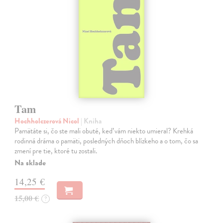
Tam
Hochholczerová Nicol
| Kniha
Pamätáte si, čo ste mali obuté, keď vám niekto umieral? Krehká
rodinná dráma o pamäti, posledných dňoch blízkeho a o tom, čo sa
zmení pre tie, ktoré tu zostali.
Na sklade
14,25 €
15,00 €
?