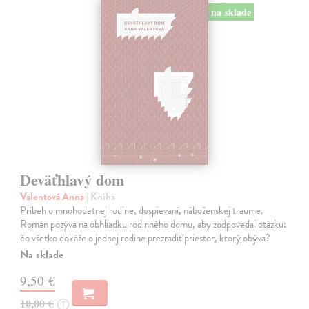
na sklade
Deväťhlavý dom
Valentová Anna
| Kniha
Príbeh o mnohodetnej rodine, dospievaní, náboženskej traume.
Román pozýva na obhliadku rodinného domu, aby zodpovedal otázku:
čo všetko dokáže o jednej rodine prezradiť priestor, ktorý obýva?
Na sklade
9,50 €
10,00 €
?