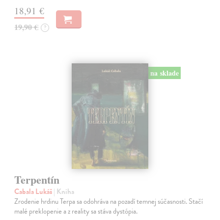
18,91 €
19,90 €
?
na sklade
Terpentín
Cabala Lukáš
| Kniha
Zrodenie hrdinu Terpa sa odohráva na pozadí temnej súčasnosti. Stačí
malé preklopenie a z reality sa stáva dystópia.