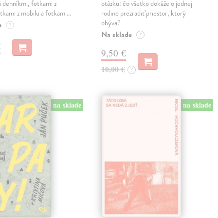
 denníkmi, fotkami z
otázku: čo všetko dokáže o jednej
otkami z mobilu a fotkami…
rodine prezradiť priestor, ktorý
obýva?
e
?
Na sklade
?
€
9,50 €
10,00 €
?
na sklade
na sklade