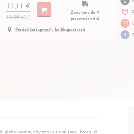
P
11,11 €
Zasielame do 4
R
11,95 €
pracovných dní
?
O
Pozrieť dostupnosť v kníhkupectvách
Z
, alebo vesmír, aby znovu získal ženu, ktorú už