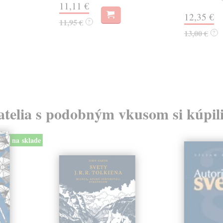
11,11 €
12,35 €
11,95 €
?
13,00 €
?
atelia s podobným vkusom si kúpili
na sklade