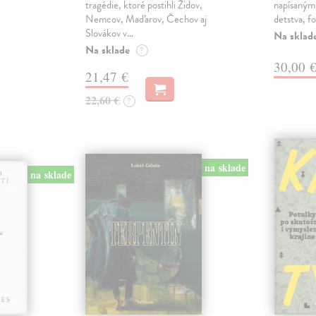
tragédie, ktoré postihli Židov,
napísanými
Nemcov, Maďarov, Čechov aj
detstva, f
Slovákov v…
Na sklad
Na sklade
?
30,00 
21,47 €
22,60 €
?
na sklade
na sklade