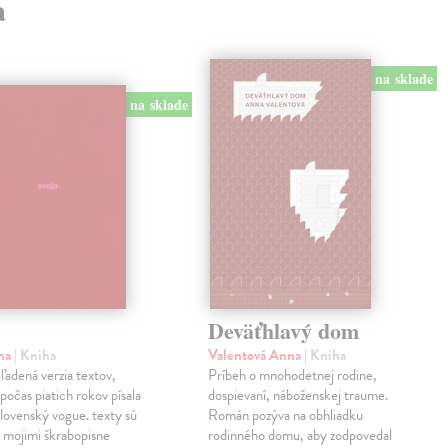
a
na sklade
na sklade
Deväťhlavý dom
ma
| Kniha
Valentová Anna
| Kniha
eľadená verzia textov,
Príbeh o mnohodetnej rodine,
počas piatich rokov písala
dospievaní, náboženskej traume.
lovenský vogue. texty sú
Román pozýva na obhliadku
 mojimi škrabopisne
rodinného domu, aby zodpovedal