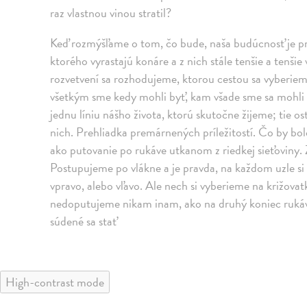
raz vlastnou vinou stratil?
Keď rozmýšľame o tom, čo bude, naša budúcnosť je p
ktorého vyrastajú konáre a z nich stále tenšie a tenši
rozvetvení sa rozhodujeme, ktorou cestou sa vyberie
všetkým sme kedy mohli byť, kam všade sme sa mohli 
jednu líniu nášho života, ktorú skutočne žijeme; tie o
nich. Prehliadka premárnených príležitostí. Čo by bolo 
ako putovanie po rukáve utkanom z riedkej sieťoviny
Postupujeme po vlákne a je pravda, na každom uzle 
vpravo, alebo vľavo. Ale nech si vyberieme na križova
nedoputujeme nikam inam, ako na druhý koniec ruká
súdené sa stať
High-contrast mode