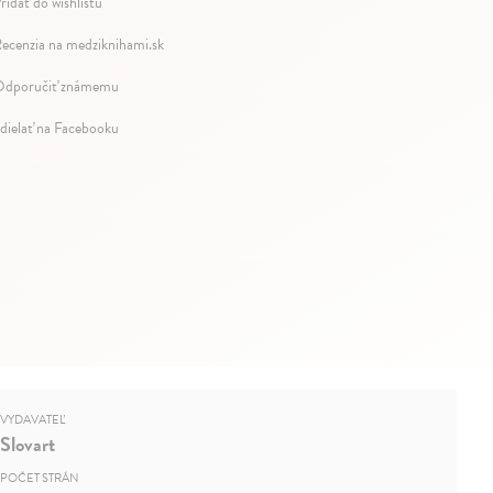
ridať do wishlistu
ecenzia na medziknihami.sk
dporučiť známemu
dielať na Facebooku
VYDAVATEĽ
Slovart
POČET STRÁN