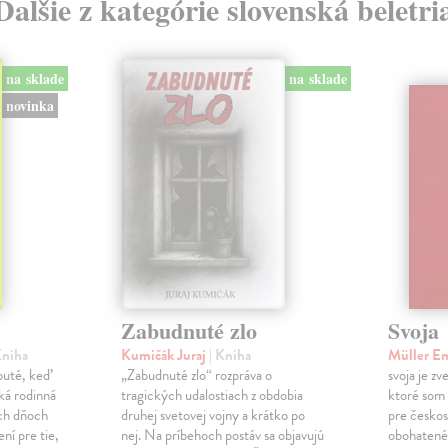
Ďalšie z kategórie slovenská beletri
na sklade
na sklade
novinka
Zabudnuté zlo
Svoja
Kniha
Kumičák Juraj
| Kniha
Müller E
obuté, keď
„Zabudnuté zlo“ rozpráva o
svoja je zv
ká rodinná
tragických udalostiach z obdobia
ktoré som 
ch dňoch
druhej svetovej vojny a krátko po
pre českos
ní pre tie,
nej. Na príbehoch postáv sa objavujú
obohatené