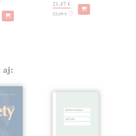
21,47 €
13
22,60 €
?
15,
 aj: