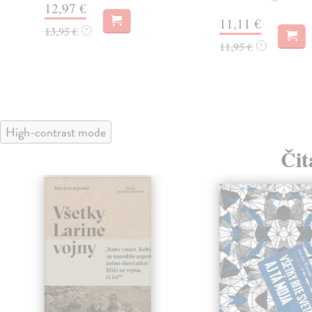
12,97 €
11,11 €
13,95 €
?
11,95 €
?
High-contrast mode
Čit
klade