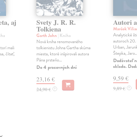
ta, aj
Svety J. R. R.
Autori a
Tolkiena
Marčok Vili
Analytické št
iha
Garth John
| Kniha
autoroch 20. 
Nová kniha renomovaného
Urban, Jarun
torí mali
tolkienistu Johna Gartha skúma
Štepka, Jaro..
a, čítať,
miesta, ktoré inšpirovali autora
Pána prsteňo...
Dodávateľ n
sklade. Dod
Do 4 pracovných dní
9,59 €
23,16 €
9,89 €
?
24,90 €
?