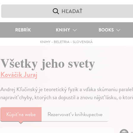
REBRÍK
KNIHY
BOOKS
KNIHY
-
BELETRIA
-
SLOVENSKÁ
Všetky jeho svety
Kováčik Juraj
Andrej Kľučinský je teoretický fyzik a vďaka skúmaniu parale
napraviť chyby, ktorých sa dopustil a znovu nájsť lásku, o ktor
Kúpiť
na webe
Rezervovať v kníhkupectve