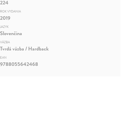
224
ROK VYDANIA
2019
JAZYK
Slovenčina
VÄZBA
Tvrdá väzba / Hardback
EAN
9788055642468