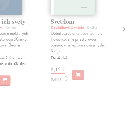
 ich svety
Svet:lom
Hi
ic
am
| Kniha
Kováčiková Daniela
| Kniha
údie o niektorých
Debutová zbierka básní Daniely
Šed
storočia (Krasko,
Kováčikovej je priestorovou
Po 
ková, Bednár,
poéziou v najlepšom slova zmysle.
prír
.
Raz je ...
disc
vych
emá titul na
Do 4 dní
anie do 30 dní
Na 
8,15 €
28
8,40 €
?