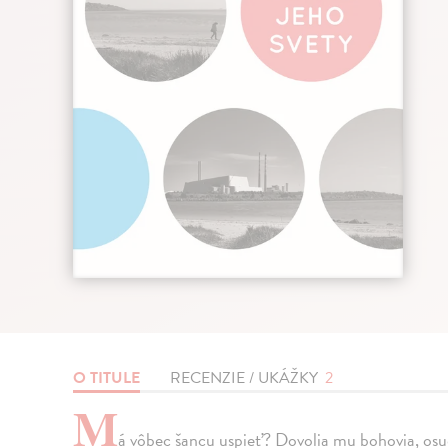
O TITULE
RECENZIE / UKÁŽKY
2
M
á vôbec šancu uspieť? Dovolia mu bohovia, osud