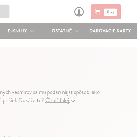
0 ks
E-KNIHY
OSTATNÉ
DAROVACIE KARTY
lných vesmírov sa mu podarí nájsť spôsob, ako
ú prišiel. Dokáže to?
Čítať ďalej
↓