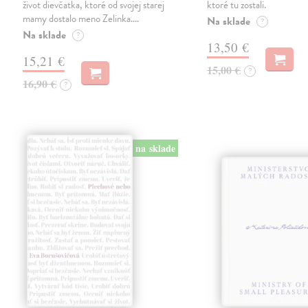
život dievčatka, ktoré od svojej starej
ktoré tu zostali.
mamy dostalo meno Zelinka.…
Na sklade
?
Na sklade
?
13,50 €
15,21 €
15,00 €
?
16,90 €
?
na sklade