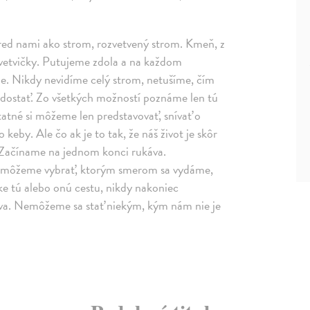
red nami ako strom, rozvetvený strom. Kmeň, z
e vetvičky. Putujeme zdola a na každom
me. Nikdy nevidíme celý strom, netušíme, čím
dostať. Zo všetkých možností poznáme len tú
statné si môžeme len predstavovať, snívať o
keby. Ale čo ak je to tak, že náš život je skôr
. Začíname na jednom konci rukáva.
si môžeme vybrať, ktorým smerom sa vydáme,
tke tú alebo onú cestu, nikdy nakoniec
va. Nemôžeme sa stať niekým, kým nám nie je