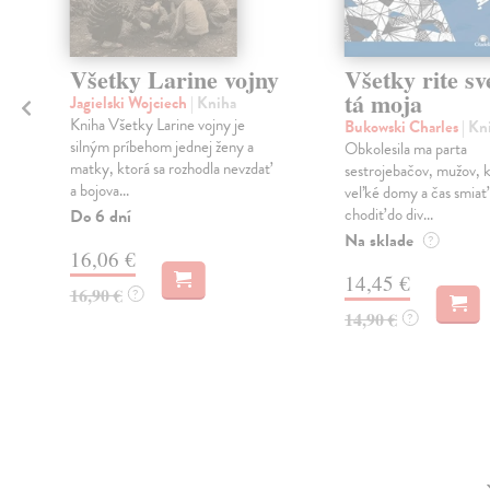
Všetky Larine vojny
Všetky rite sve
tá moja
Jagielski Wojciech
| Kniha
Kniha Všetky Larine vojny je
Bukowski Charles
| Kn
silným príbehom jednej ženy a
Obkolesila ma parta
matky, ktorá sa rozhodla nevzdať
sestrojebačov, mužov, k
a bojova...
veľké domy a čas smiať s
chodiť do div...
Do 6 dní
Na sklade
?
16,06 €
14,45 €
16,90 €
?
14,90 €
?