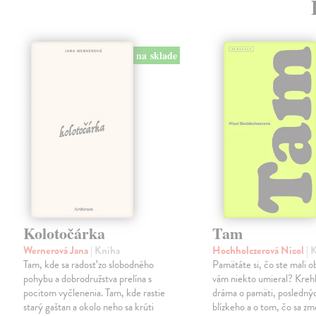
na sklade
Kolotočárka
Tam
Wernerová Jana
| Kniha
Hochholczerová Nicol
| 
Tam, kde sa radosť zo slobodného
Pamätáte si, čo ste mali 
pohybu a dobrodružstva prelína s
vám niekto umieral? Kreh
pocitom vyčlenenia. Tam, kde rastie
dráma o pamäti, posledný
starý gaštan a okolo neho sa krúti
blízkeho a o tom, čo sa zme